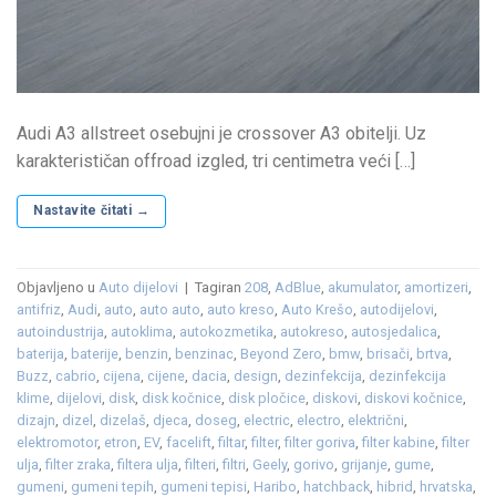
Audi A3 allstreet osebujni je crossover A3 obitelji. Uz
karakterističan offroad izgled, tri centimetra veći […]
Nastavite čitati
→
Objavljeno u
Auto dijelovi
|
Tagiran
208
,
AdBlue
,
akumulator
,
amortizeri
,
antifriz
,
Audi
,
auto
,
auto auto
,
auto kreso
,
Auto Krešo
,
autodijelovi
,
autoindustrija
,
autoklima
,
autokozmetika
,
autokreso
,
autosjedalica
,
baterija
,
baterije
,
benzin
,
benzinac
,
Beyond Zero
,
bmw
,
brisači
,
brtva
,
Buzz
,
cabrio
,
cijena
,
cijene
,
dacia
,
design
,
dezinfekcija
,
dezinfekcija
klime
,
dijelovi
,
disk
,
disk kočnice
,
disk pločice
,
diskovi
,
diskovi kočnice
,
dizajn
,
dizel
,
dizelaš
,
djeca
,
doseg
,
electric
,
electro
,
električni
,
elektromotor
,
etron
,
EV
,
facelift
,
filtar
,
filter
,
filter goriva
,
filter kabine
,
filter
ulja
,
filter zraka
,
filtera ulja
,
filteri
,
filtri
,
Geely
,
gorivo
,
grijanje
,
gume
,
gumeni
,
gumeni tepih
,
gumeni tepisi
,
Haribo
,
hatchback
,
hibrid
,
hrvatska
,