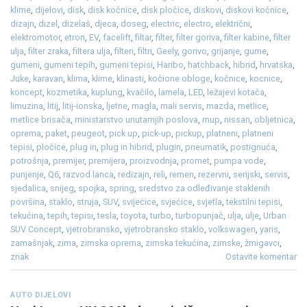
klime
,
dijelovi
,
disk
,
disk kočnice
,
disk pločice
,
diskovi
,
diskovi kočnice
,
dizajn
,
dizel
,
dizelaš
,
djeca
,
doseg
,
electric
,
electro
,
električni
,
elektromotor
,
etron
,
EV
,
facelift
,
filtar
,
filter
,
filter goriva
,
filter kabine
,
filter
ulja
,
filter zraka
,
filtera ulja
,
filteri
,
filtri
,
Geely
,
gorivo
,
grijanje
,
gume
,
gumeni
,
gumeni tepih
,
gumeni tepisi
,
Haribo
,
hatchback
,
hibrid
,
hrvatska
,
Juke
,
karavan
,
klima
,
klime
,
klinasti
,
kočione obloge
,
kočnice
,
kocnice
,
koncept
,
kozmetika
,
kuplung
,
kvačilo
,
lamela
,
LED
,
ležajevi kotača
,
limuzina
,
litij
,
litij-ionska
,
ljetne
,
magla
,
mali servis
,
mazda
,
metlice
,
metlice brisača
,
ministarstvo unutarnjih poslova
,
mup
,
nissan
,
obljetnica
,
oprema
,
paket
,
peugeot
,
pick up
,
pick-up
,
pickup
,
platneni
,
platneni
tepisi
,
pločice
,
plug in
,
plug in hibrid
,
plugin
,
pneumatik
,
postignuća
,
potrošnja
,
premijer
,
premijera
,
proizvodnja
,
promet
,
pumpa vode
,
punjenje
,
Q6
,
razvod lanca
,
redizajn
,
reli
,
remen
,
rezervni
,
serijski
,
servis
,
sjedalica
,
snijeg
,
spojka
,
spring
,
sredstvo za odleđivanje staklenih
površina
,
staklo
,
struja
,
SUV
,
svijećice
,
svjećice
,
svjetla
,
tekstilni tepisi
,
tekućina
,
tepih
,
tepisi
,
tesla
,
toyota
,
turbo
,
turbopunjač
,
ulja
,
ulje
,
Urban
SUV Concept
,
vjetrobransko
,
vjetrobransko staklo
,
volkswagen
,
yaris
,
zamašnjak
,
zima
,
zimska oprema
,
zimska tekućina
,
zimske
,
žmigavci
,
znak
Ostavite komentar
AUTO DIJELOVI