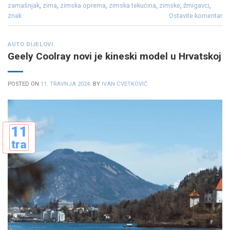
zamašnjak
,
zima
,
zimska oprema
,
zimska tekućina
,
zimske
,
žmigavci
,
znak
Ostavite komentar
AUTO DIJELOVI
Geely Coolray novi je kineski model u Hrvatskoj
POSTED ON
11. TRAVNJA 2024.
BY
IVAN CVETKOVIĆ
11
tra