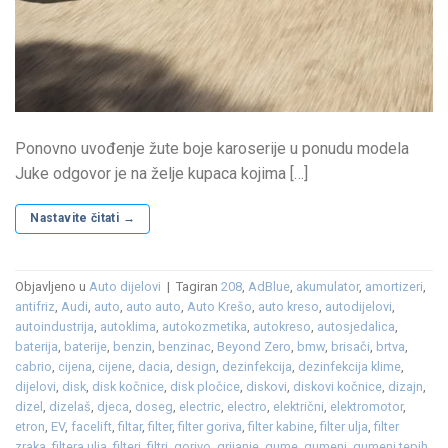
Ponovno uvođenje žute boje karoserije u ponudu modela
Juke odgovor je na želje kupaca kojima […]
Nastavite čitati
→
Objavljeno u
Auto dijelovi
|
Tagiran
208
,
AdBlue
,
akumulator
,
amortizeri
,
antifriz
,
Audi
,
auto
,
auto auto
,
Auto Krešo
,
auto kreso
,
autodijelovi
,
autoindustrija
,
autoklima
,
autokozmetika
,
autokreso
,
autosjedalica
,
baterija
,
baterije
,
benzin
,
benzinac
,
Beyond Zero
,
bmw
,
brisači
,
brtva
,
cabrio
,
cijena
,
cijene
,
dacia
,
design
,
dezinfekcija
,
dezinfekcija klime
,
dijelovi
,
disk
,
disk kočnice
,
disk pločice
,
diskovi
,
diskovi kočnice
,
dizajn
,
dizel
,
dizelaš
,
djeca
,
doseg
,
electric
,
electro
,
električni
,
elektromotor
,
etron
,
EV
,
facelift
,
filtar
,
filter
,
filter goriva
,
filter kabine
,
filter ulja
,
filter
zraka
,
filtera ulja
,
filteri
,
filtri
,
gorivo
,
grijanje
,
gume
,
gumeni
,
gumeni tepih
,