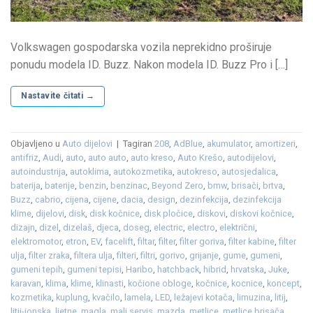
Volkswagen gospodarska vozila neprekidno proširuje
ponudu modela ID. Buzz. Nakon modela ID. Buzz Pro i […]
Nastavite čitati
→
Objavljeno u
Auto dijelovi
|
Tagiran
208
,
AdBlue
,
akumulator
,
amortizeri
,
antifriz
,
Audi
,
auto
,
auto auto
,
auto kreso
,
Auto Krešo
,
autodijelovi
,
autoindustrija
,
autoklima
,
autokozmetika
,
autokreso
,
autosjedalica
,
baterija
,
baterije
,
benzin
,
benzinac
,
Beyond Zero
,
bmw
,
brisači
,
brtva
,
Buzz
,
cabrio
,
cijena
,
cijene
,
dacia
,
design
,
dezinfekcija
,
dezinfekcija
klime
,
dijelovi
,
disk
,
disk kočnice
,
disk pločice
,
diskovi
,
diskovi kočnice
,
dizajn
,
dizel
,
dizelaš
,
djeca
,
doseg
,
electric
,
electro
,
električni
,
elektromotor
,
etron
,
EV
,
facelift
,
filtar
,
filter
,
filter goriva
,
filter kabine
,
filter
ulja
,
filter zraka
,
filtera ulja
,
filteri
,
filtri
,
gorivo
,
grijanje
,
gume
,
gumeni
,
gumeni tepih
,
gumeni tepisi
,
Haribo
,
hatchback
,
hibrid
,
hrvatska
,
Juke
,
karavan
,
klima
,
klime
,
klinasti
,
kočione obloge
,
kočnice
,
kocnice
,
koncept
,
kozmetika
,
kuplung
,
kvačilo
,
lamela
,
LED
,
ležajevi kotača
,
limuzina
,
litij
,
litij-ionska
,
ljetne
,
magla
,
mali servis
,
mazda
,
metlice
,
metlice brisača
,