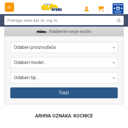
Skip
to
content
Pretraži:
Odaberite svoje vozilo
Odaberi proizvođača
Odaberi model...
Odaberi tip...
Traži
ARHIVA OZNAKA:
KOCNICE