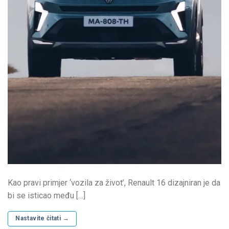
Kao pravi primjer ‘vozila za život’, Renault 16 dizajniran je da
bi se isticao među […]
Nastavite čitati
→