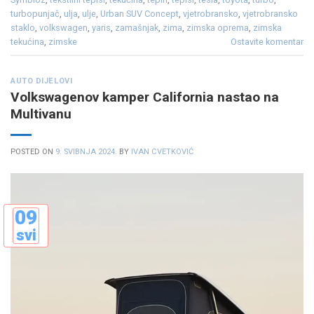
turbopunjač
,
ulja
,
ulje
,
Urban SUV Concept
,
vjetrobransko
,
vjetrobransko
staklo
,
volkswagen
,
yaris
,
zamašnjak
,
zima
,
zimska oprema
,
zimska
tekućina
,
zimske
Ostavite komentar
AUTO DIJELOVI
Volkswagenov kamper California nastao na
Multivanu
POSTED ON
9. SVIBNJA 2024.
BY
IVAN CVETKOVIĆ
09
svi