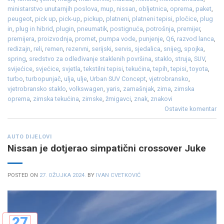
ministarstvo unutarnjih poslova
,
mup
,
nissan
,
obljetnica
,
oprema
,
paket
,
peugeot
,
pick up
,
pick-up
,
pickup
,
platneni
,
platneni tepisi
,
pločice
,
plug
in
,
plug in hibrid
,
plugin
,
pneumatik
,
postignuća
,
potrošnja
,
premijer
,
premijera
,
proizvodnja
,
promet
,
pumpa vode
,
punjenje
,
Q6
,
razvod lanca
,
redizajn
,
reli
,
remen
,
rezervni
,
serijski
,
servis
,
sjedalica
,
snijeg
,
spojka
,
spring
,
sredstvo za odleđivanje staklenih površina
,
staklo
,
struja
,
SUV
,
svijećice
,
svjećice
,
svjetla
,
tekstilni tepisi
,
tekućina
,
tepih
,
tepisi
,
toyota
,
turbo
,
turbopunjač
,
ulja
,
ulje
,
Urban SUV Concept
,
vjetrobransko
,
vjetrobransko staklo
,
volkswagen
,
yaris
,
zamašnjak
,
zima
,
zimska
oprema
,
zimska tekućina
,
zimske
,
žmigavci
,
znak
,
znakovi
Ostavite komentar
AUTO DIJELOVI
Nissan je dotjerao simpatični crossover Juke
POSTED ON
27. OŽUJKA 2024.
BY
IVAN CVETKOVIĆ
27