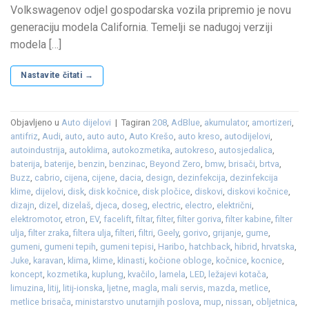
Volkswagenov odjel gospodarska vozila pripremio je novu
generaciju modela California. Temelji se nadugoj verziji
modela […]
Nastavite čitati
→
Objavljeno u
Auto dijelovi
|
Tagiran
208
,
AdBlue
,
akumulator
,
amortizeri
,
antifriz
,
Audi
,
auto
,
auto auto
,
Auto Krešo
,
auto kreso
,
autodijelovi
,
autoindustrija
,
autoklima
,
autokozmetika
,
autokreso
,
autosjedalica
,
baterija
,
baterije
,
benzin
,
benzinac
,
Beyond Zero
,
bmw
,
brisači
,
brtva
,
Buzz
,
cabrio
,
cijena
,
cijene
,
dacia
,
design
,
dezinfekcija
,
dezinfekcija
klime
,
dijelovi
,
disk
,
disk kočnice
,
disk pločice
,
diskovi
,
diskovi kočnice
,
dizajn
,
dizel
,
dizelaš
,
djeca
,
doseg
,
electric
,
electro
,
električni
,
elektromotor
,
etron
,
EV
,
facelift
,
filtar
,
filter
,
filter goriva
,
filter kabine
,
filter
ulja
,
filter zraka
,
filtera ulja
,
filteri
,
filtri
,
Geely
,
gorivo
,
grijanje
,
gume
,
gumeni
,
gumeni tepih
,
gumeni tepisi
,
Haribo
,
hatchback
,
hibrid
,
hrvatska
,
Juke
,
karavan
,
klima
,
klime
,
klinasti
,
kočione obloge
,
kočnice
,
kocnice
,
koncept
,
kozmetika
,
kuplung
,
kvačilo
,
lamela
,
LED
,
ležajevi kotača
,
limuzina
,
litij
,
litij-ionska
,
ljetne
,
magla
,
mali servis
,
mazda
,
metlice
,
metlice brisača
,
ministarstvo unutarnjih poslova
,
mup
,
nissan
,
obljetnica
,