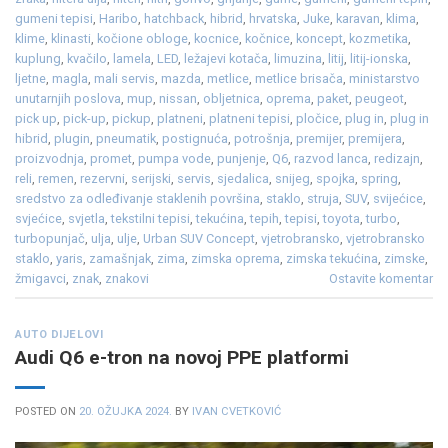
gumeni tepisi
,
Haribo
,
hatchback
,
hibrid
,
hrvatska
,
Juke
,
karavan
,
klima
,
klime
,
klinasti
,
kočione obloge
,
kocnice
,
kočnice
,
koncept
,
kozmetika
,
kuplung
,
kvačilo
,
lamela
,
LED
,
ležajevi kotača
,
limuzina
,
litij
,
litij-ionska
,
ljetne
,
magla
,
mali servis
,
mazda
,
metlice
,
metlice brisača
,
ministarstvo
unutarnjih poslova
,
mup
,
nissan
,
obljetnica
,
oprema
,
paket
,
peugeot
,
pick up
,
pick-up
,
pickup
,
platneni
,
platneni tepisi
,
pločice
,
plug in
,
plug in
hibrid
,
plugin
,
pneumatik
,
postignuća
,
potrošnja
,
premijer
,
premijera
,
proizvodnja
,
promet
,
pumpa vode
,
punjenje
,
Q6
,
razvod lanca
,
redizajn
,
reli
,
remen
,
rezervni
,
serijski
,
servis
,
sjedalica
,
snijeg
,
spojka
,
spring
,
sredstvo za odleđivanje staklenih površina
,
staklo
,
struja
,
SUV
,
svijećice
,
svjećice
,
svjetla
,
tekstilni tepisi
,
tekućina
,
tepih
,
tepisi
,
toyota
,
turbo
,
turbopunjač
,
ulja
,
ulje
,
Urban SUV Concept
,
vjetrobransko
,
vjetrobransko
staklo
,
yaris
,
zamašnjak
,
zima
,
zimska oprema
,
zimska tekućina
,
zimske
,
žmigavci
,
znak
,
znakovi
Ostavite komentar
AUTO DIJELOVI
Audi Q6 e-tron na novoj PPE platformi
POSTED ON
20. OŽUJKA 2024.
BY
IVAN CVETKOVIĆ