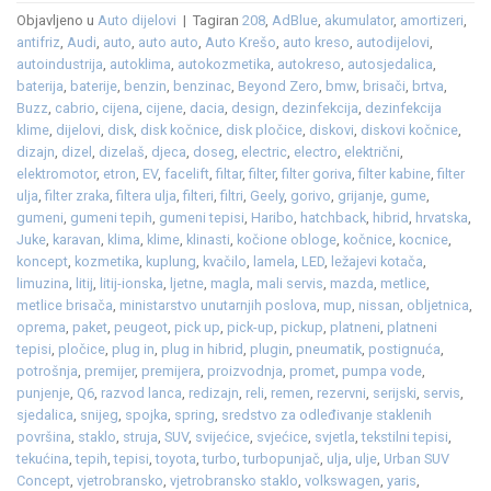
Objavljeno u
Auto dijelovi
|
Tagiran
208
,
AdBlue
,
akumulator
,
amortizeri
,
antifriz
,
Audi
,
auto
,
auto auto
,
Auto Krešo
,
auto kreso
,
autodijelovi
,
autoindustrija
,
autoklima
,
autokozmetika
,
autokreso
,
autosjedalica
,
baterija
,
baterije
,
benzin
,
benzinac
,
Beyond Zero
,
bmw
,
brisači
,
brtva
,
Buzz
,
cabrio
,
cijena
,
cijene
,
dacia
,
design
,
dezinfekcija
,
dezinfekcija
klime
,
dijelovi
,
disk
,
disk kočnice
,
disk pločice
,
diskovi
,
diskovi kočnice
,
dizajn
,
dizel
,
dizelaš
,
djeca
,
doseg
,
electric
,
electro
,
električni
,
elektromotor
,
etron
,
EV
,
facelift
,
filtar
,
filter
,
filter goriva
,
filter kabine
,
filter
ulja
,
filter zraka
,
filtera ulja
,
filteri
,
filtri
,
Geely
,
gorivo
,
grijanje
,
gume
,
gumeni
,
gumeni tepih
,
gumeni tepisi
,
Haribo
,
hatchback
,
hibrid
,
hrvatska
,
Juke
,
karavan
,
klima
,
klime
,
klinasti
,
kočione obloge
,
kočnice
,
kocnice
,
koncept
,
kozmetika
,
kuplung
,
kvačilo
,
lamela
,
LED
,
ležajevi kotača
,
limuzina
,
litij
,
litij-ionska
,
ljetne
,
magla
,
mali servis
,
mazda
,
metlice
,
metlice brisača
,
ministarstvo unutarnjih poslova
,
mup
,
nissan
,
obljetnica
,
oprema
,
paket
,
peugeot
,
pick up
,
pick-up
,
pickup
,
platneni
,
platneni
tepisi
,
pločice
,
plug in
,
plug in hibrid
,
plugin
,
pneumatik
,
postignuća
,
potrošnja
,
premijer
,
premijera
,
proizvodnja
,
promet
,
pumpa vode
,
punjenje
,
Q6
,
razvod lanca
,
redizajn
,
reli
,
remen
,
rezervni
,
serijski
,
servis
,
sjedalica
,
snijeg
,
spojka
,
spring
,
sredstvo za odleđivanje staklenih
površina
,
staklo
,
struja
,
SUV
,
svijećice
,
svjećice
,
svjetla
,
tekstilni tepisi
,
tekućina
,
tepih
,
tepisi
,
toyota
,
turbo
,
turbopunjač
,
ulja
,
ulje
,
Urban SUV
Concept
,
vjetrobransko
,
vjetrobransko staklo
,
volkswagen
,
yaris
,