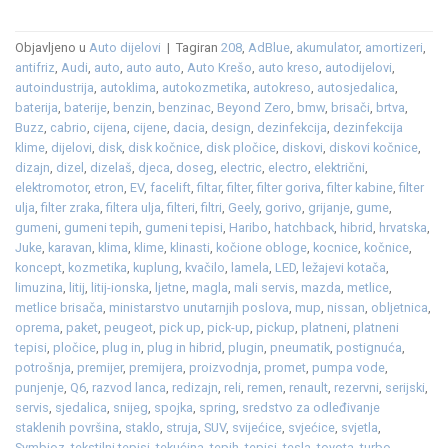
Objavljeno u
Auto dijelovi
|
Tagiran
208
,
AdBlue
,
akumulator
,
amortizeri
,
antifriz
,
Audi
,
auto
,
auto auto
,
Auto Krešo
,
auto kreso
,
autodijelovi
,
autoindustrija
,
autoklima
,
autokozmetika
,
autokreso
,
autosjedalica
,
baterija
,
baterije
,
benzin
,
benzinac
,
Beyond Zero
,
bmw
,
brisači
,
brtva
,
Buzz
,
cabrio
,
cijena
,
cijene
,
dacia
,
design
,
dezinfekcija
,
dezinfekcija
klime
,
dijelovi
,
disk
,
disk kočnice
,
disk pločice
,
diskovi
,
diskovi kočnice
,
dizajn
,
dizel
,
dizelaš
,
djeca
,
doseg
,
electric
,
electro
,
električni
,
elektromotor
,
etron
,
EV
,
facelift
,
filtar
,
filter
,
filter goriva
,
filter kabine
,
filter
ulja
,
filter zraka
,
filtera ulja
,
filteri
,
filtri
,
Geely
,
gorivo
,
grijanje
,
gume
,
gumeni
,
gumeni tepih
,
gumeni tepisi
,
Haribo
,
hatchback
,
hibrid
,
hrvatska
,
Juke
,
karavan
,
klima
,
klime
,
klinasti
,
kočione obloge
,
kocnice
,
kočnice
,
koncept
,
kozmetika
,
kuplung
,
kvačilo
,
lamela
,
LED
,
ležajevi kotača
,
limuzina
,
litij
,
litij-ionska
,
ljetne
,
magla
,
mali servis
,
mazda
,
metlice
,
metlice brisača
,
ministarstvo unutarnjih poslova
,
mup
,
nissan
,
obljetnica
,
oprema
,
paket
,
peugeot
,
pick up
,
pick-up
,
pickup
,
platneni
,
platneni
tepisi
,
pločice
,
plug in
,
plug in hibrid
,
plugin
,
pneumatik
,
postignuća
,
potrošnja
,
premijer
,
premijera
,
proizvodnja
,
promet
,
pumpa vode
,
punjenje
,
Q6
,
razvod lanca
,
redizajn
,
reli
,
remen
,
renault
,
rezervni
,
serijski
,
servis
,
sjedalica
,
snijeg
,
spojka
,
spring
,
sredstvo za odleđivanje
staklenih površina
,
staklo
,
struja
,
SUV
,
svijećice
,
svjećice
,
svjetla
,
Symbioz
,
tekstilni tepisi
,
tekućina
,
tepih
,
tepisi
,
tesla
,
toyota
,
turbo
,