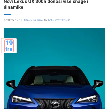
Novi Lexus UX 300h donosi više snage i
dinamike
POSTED ON
19. TRAVNJA 2024.
BY
IVAN CVETKOVIĆ
19
tra