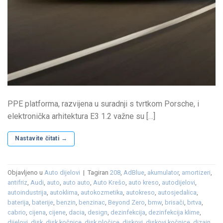
PPE platforma, razvijena u suradnji s tvrtkom Porsche, i
elektronička arhitektura E3 1.2 važne su […]
Nastavite čitati
→
Objavljeno u
Auto dijelovi
|
Tagiran
208
,
AdBlue
,
akumulator
,
amortizeri
,
antifriz
,
Audi
,
auto
,
auto auto
,
Auto Krešo
,
auto kreso
,
autodijelovi
,
autoindustrija
,
autoklima
,
autokozmetika
,
autokreso
,
autosjedalica
,
baterija
,
baterije
,
benzin
,
benzinac
,
Beyond Zero
,
bmw
,
brisači
,
brtva
,
cabrio
,
cijena
,
cijene
,
dacia
,
design
,
dezinfekcija
,
dezinfekcija klime
,
dijelovi
,
disk
,
disk kočnice
,
disk pločice
,
diskovi
,
diskovi kočnice
,
dizajn
,