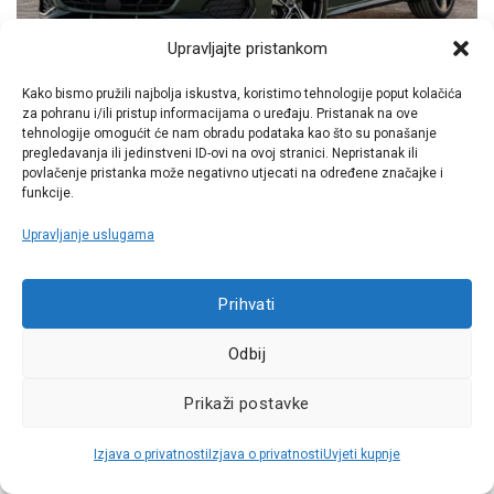
Upravljajte pristankom
Kako bismo pružili najbolja iskustva, koristimo tehnologije poput kolačića
za pohranu i/ili pristup informacijama o uređaju. Pristanak na ove
tehnologije omogućit će nam obradu podataka kao što su ponašanje
pregledavanja ili jedinstveni ID-ovi na ovoj stranici. Nepristanak ili
povlačenje pristanka može negativno utjecati na određene značajke i
funkcije.
Upravljanje uslugama
Opširno unapređenje uspješnog modela: model kojim je
Prihvati
Audi 1996. godine utemeljio klasu premium kompakta, A3,
[…]
Odbij
Nastavite čitati
→
Prikaži postavke
Izjava o privatnosti
Izjava o privatnosti
Uvjeti kupnje
Objavljeno u
Auto dijelovi
|
Tagiran
208
,
AdBlue
,
akumulator
,
amortizeri
,