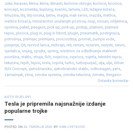
Juke
,
karavan
,
klima
,
klime
,
klinasti
,
kočione obloge
,
kočnice
,
kocnice
,
koncept
,
kozmetika
,
kuplung
,
kvačilo
,
lamela
,
LED
,
ležajevi kotača
,
limuzina
,
litij
,
litij-ionska
,
ljetne
,
magla
,
mali servis
,
mazda
,
metlice
,
metlice brisača
,
ministarstvo unutarnjih poslova
,
mup
,
nissan
,
obljetnica
,
oprema
,
paket
,
peugeot
,
pick up
,
pick-up
,
pickup
,
platneni
,
platneni
tepisi
,
pločice
,
plug in
,
plug in hibrid
,
plugin
,
pneumatik
,
postignuća
,
potrošnja
,
premijer
,
premijera
,
proizvodnja
,
promet
,
pumpa vode
,
punjenje
,
Q6
,
razvod lanca
,
redizajn
,
reli
,
remen
,
rezervni
,
serijski
,
servis
,
sjedalica
,
snijeg
,
spojka
,
spring
,
sredstvo za odleđivanje staklenih
površina
,
staklo
,
struja
,
SUV
,
svijećice
,
svjećice
,
svjetla
,
tekstilni tepisi
,
tekućina
,
tepih
,
tepisi
,
tesla
,
toyota
,
turbo
,
turbopunjač
,
ulja
,
ulje
,
Urban
SUV Concept
,
vjetrobransko
,
vjetrobransko staklo
,
volkswagen
,
yaris
,
zamašnjak
,
zima
,
zimska oprema
,
zimska tekućina
,
zimske
,
žmigavci
Ostavite komentar
AUTO DIJELOVI
Tesla je pripremila najsnažnije izdanje
popularne trojke
POSTED ON
24. TRAVNJA 2024.
BY
IVAN CVETKOVIĆ