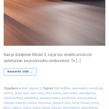
Kad je dizajniran Model 3, cilj je bio izraditi proizvod
optimiziran za proizvodnu učinkovitost. To […]
Nastavite čitati
→
Objavljeno u
Auto dijelovi
|
Tagiran
208
,
AdBlue
,
akumulator
,
amortizeri
,
antifriz
,
Audi
,
auto
,
auto auto
,
Auto Krešo
,
auto kreso
,
autodijelovi
,
autoindustrija
,
autoklima
,
autokozmetika
,
autokreso
,
autosjedalica
,
baterija
,
baterije
,
benzin
,
benzinac
,
Beyond Zero
,
bmw
,
brisači
,
brtva
,
Buzz
,
cabrio
,
cijena
,
cijene
,
dacia
,
design
,
dezinfekcija
,
dezinfekcija