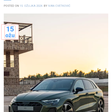
POSTED ON
15. OŽUJKA 2024.
BY
IVAN CVETKOVIĆ
15
ožu