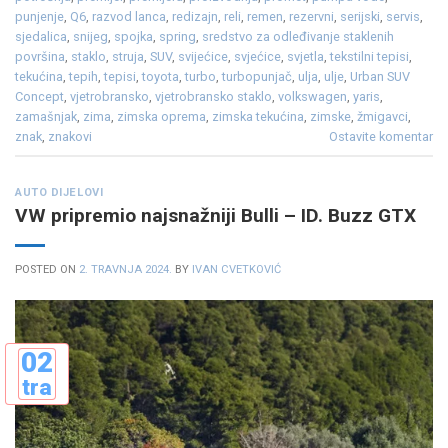
punjenje
,
Q6
,
razvod lanca
,
redizajn
,
reli
,
remen
,
rezervni
,
serijski
,
servis
,
sjedalica
,
snijeg
,
spojka
,
spring
,
sredstvo za odleđivanje staklenih
površina
,
staklo
,
struja
,
SUV
,
svijećice
,
svjećice
,
svjetla
,
tekstilni tepisi
,
tekućina
,
tepih
,
tepisi
,
toyota
,
turbo
,
turbopunjač
,
ulja
,
ulje
,
Urban SUV
Concept
,
vjetrobransko
,
vjetrobransko staklo
,
volkswagen
,
yaris
,
zamašnjak
,
zima
,
zimska oprema
,
zimska tekućina
,
zimske
,
žmigavci
,
znak
,
znakovi
Ostavite komentar
AUTO DIJELOVI
VW pripremio najsnažniji Bulli – ID. Buzz GTX
POSTED ON
2. TRAVNJA 2024.
BY
IVAN CVETKOVIĆ
02
tra