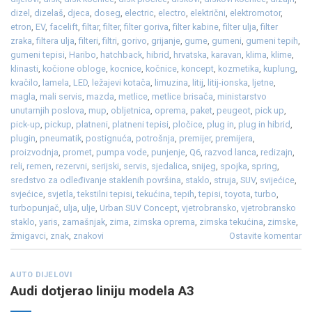
dizel
,
dizelaš
,
djeca
,
doseg
,
electric
,
electro
,
električni
,
elektromotor
,
etron
,
EV
,
facelift
,
filtar
,
filter
,
filter goriva
,
filter kabine
,
filter ulja
,
filter
zraka
,
filtera ulja
,
filteri
,
filtri
,
gorivo
,
grijanje
,
gume
,
gumeni
,
gumeni tepih
,
gumeni tepisi
,
Haribo
,
hatchback
,
hibrid
,
hrvatska
,
karavan
,
klima
,
klime
,
klinasti
,
kočione obloge
,
kocnice
,
kočnice
,
koncept
,
kozmetika
,
kuplung
,
kvačilo
,
lamela
,
LED
,
ležajevi kotača
,
limuzina
,
litij
,
litij-ionska
,
ljetne
,
magla
,
mali servis
,
mazda
,
metlice
,
metlice brisača
,
ministarstvo
unutarnjih poslova
,
mup
,
obljetnica
,
oprema
,
paket
,
peugeot
,
pick up
,
pick-up
,
pickup
,
platneni
,
platneni tepisi
,
pločice
,
plug in
,
plug in hibrid
,
plugin
,
pneumatik
,
postignuća
,
potrošnja
,
premijer
,
premijera
,
proizvodnja
,
promet
,
pumpa vode
,
punjenje
,
Q6
,
razvod lanca
,
redizajn
,
reli
,
remen
,
rezervni
,
serijski
,
servis
,
sjedalica
,
snijeg
,
spojka
,
spring
,
sredstvo za odleđivanje staklenih površina
,
staklo
,
struja
,
SUV
,
svijećice
,
svjećice
,
svjetla
,
tekstilni tepisi
,
tekućina
,
tepih
,
tepisi
,
toyota
,
turbo
,
turbopunjač
,
ulja
,
ulje
,
Urban SUV Concept
,
vjetrobransko
,
vjetrobransko
staklo
,
yaris
,
zamašnjak
,
zima
,
zimska oprema
,
zimska tekućina
,
zimske
,
žmigavci
,
znak
,
znakovi
Ostavite komentar
AUTO DIJELOVI
Audi dotjerao liniju modela A3