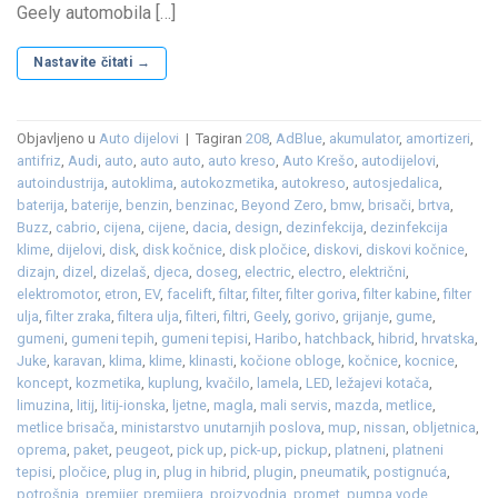
Geely automobila […]
Nastavite čitati
→
Objavljeno u
Auto dijelovi
|
Tagiran
208
,
AdBlue
,
akumulator
,
amortizeri
,
antifriz
,
Audi
,
auto
,
auto auto
,
auto kreso
,
Auto Krešo
,
autodijelovi
,
autoindustrija
,
autoklima
,
autokozmetika
,
autokreso
,
autosjedalica
,
baterija
,
baterije
,
benzin
,
benzinac
,
Beyond Zero
,
bmw
,
brisači
,
brtva
,
Buzz
,
cabrio
,
cijena
,
cijene
,
dacia
,
design
,
dezinfekcija
,
dezinfekcija
klime
,
dijelovi
,
disk
,
disk kočnice
,
disk pločice
,
diskovi
,
diskovi kočnice
,
dizajn
,
dizel
,
dizelaš
,
djeca
,
doseg
,
electric
,
electro
,
električni
,
elektromotor
,
etron
,
EV
,
facelift
,
filtar
,
filter
,
filter goriva
,
filter kabine
,
filter
ulja
,
filter zraka
,
filtera ulja
,
filteri
,
filtri
,
Geely
,
gorivo
,
grijanje
,
gume
,
gumeni
,
gumeni tepih
,
gumeni tepisi
,
Haribo
,
hatchback
,
hibrid
,
hrvatska
,
Juke
,
karavan
,
klima
,
klime
,
klinasti
,
kočione obloge
,
kočnice
,
kocnice
,
koncept
,
kozmetika
,
kuplung
,
kvačilo
,
lamela
,
LED
,
ležajevi kotača
,
limuzina
,
litij
,
litij-ionska
,
ljetne
,
magla
,
mali servis
,
mazda
,
metlice
,
metlice brisača
,
ministarstvo unutarnjih poslova
,
mup
,
nissan
,
obljetnica
,
oprema
,
paket
,
peugeot
,
pick up
,
pick-up
,
pickup
,
platneni
,
platneni
tepisi
,
pločice
,
plug in
,
plug in hibrid
,
plugin
,
pneumatik
,
postignuća
,
potrošnja
,
premijer
,
premijera
,
proizvodnja
,
promet
,
pumpa vode
,