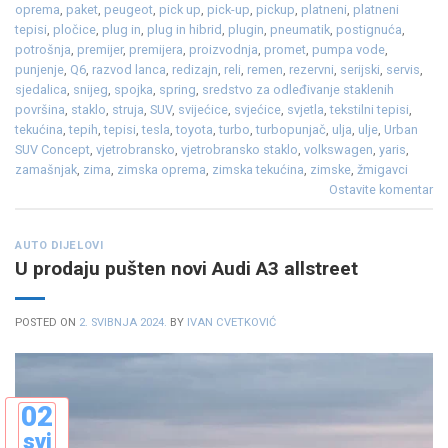
oprema
,
paket
,
peugeot
,
pick up
,
pick-up
,
pickup
,
platneni
,
platneni
tepisi
,
pločice
,
plug in
,
plug in hibrid
,
plugin
,
pneumatik
,
postignuća
,
potrošnja
,
premijer
,
premijera
,
proizvodnja
,
promet
,
pumpa vode
,
punjenje
,
Q6
,
razvod lanca
,
redizajn
,
reli
,
remen
,
rezervni
,
serijski
,
servis
,
sjedalica
,
snijeg
,
spojka
,
spring
,
sredstvo za odleđivanje staklenih
površina
,
staklo
,
struja
,
SUV
,
svijećice
,
svjećice
,
svjetla
,
tekstilni tepisi
,
tekućina
,
tepih
,
tepisi
,
tesla
,
toyota
,
turbo
,
turbopunjač
,
ulja
,
ulje
,
Urban
SUV Concept
,
vjetrobransko
,
vjetrobransko staklo
,
volkswagen
,
yaris
,
zamašnjak
,
zima
,
zimska oprema
,
zimska tekućina
,
zimske
,
žmigavci
Ostavite komentar
AUTO DIJELOVI
U prodaju pušten novi Audi A3 allstreet
POSTED ON
2. SVIBNJA 2024.
BY
IVAN CVETKOVIĆ
02
svi