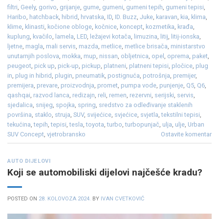
filtri
,
Geely
,
gorivo
,
grijanje
,
gume
,
gumeni
,
gumeni tepih
,
gumeni tepisi
,
Haribo
,
hatchback
,
hibrid
,
hrvatska
,
ID
,
ID. Buzz
,
Juke
,
karavan
,
kia
,
klima
,
klime
,
klinasti
,
kočione obloge
,
kočnice
,
koncept
,
kozmetika
,
krađa
,
kuplung
,
kvačilo
,
lamela
,
LED
,
ležajevi kotača
,
limuzina
,
litij
,
litij-ionska
,
ljetne
,
magla
,
mali servis
,
mazda
,
metlice
,
metlice brisača
,
ministarstvo
unutarnjih poslova
,
mokka
,
mup
,
nissan
,
obljetnica
,
opel
,
oprema
,
paket
,
peugeot
,
pick up
,
pick-up
,
pickup
,
platneni
,
platneni tepisi
,
pločice
,
plug
in
,
plug in hibrid
,
plugin
,
pneumatik
,
postignuća
,
potrošnja
,
premijer
,
premijera
,
prevare
,
proizvodnja
,
promet
,
pumpa vode
,
punjenje
,
Q5
,
Q6
,
qashqai
,
razvod lanca
,
redizajn
,
reli
,
remen
,
rezervni
,
serijski
,
servis
,
sjedalica
,
snijeg
,
spojka
,
spring
,
sredstvo za odleđivanje staklenih
površina
,
staklo
,
struja
,
SUV
,
svijećice
,
svjećice
,
svjetla
,
tekstilni tepisi
,
tekućina
,
tepih
,
tepisi
,
tesla
,
toyota
,
turbo
,
turbopunjač
,
ulja
,
ulje
,
Urban
SUV Concept
,
vjetrobransko
Ostavite komentar
AUTO DIJELOVI
Koji se automobiliski dijelovi najčešće kradu?
POSTED ON
28. KOLOVOZA 2024.
BY
IVAN CVETKOVIĆ