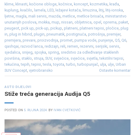
klime
,
klinasti
,
kočione obloge
,
kočnice
,
koncept
,
kozmetika
,
krađa
,
kuplung
,
kvačilo
,
lamela
,
LED
,
ležajevi kotača
,
limuzina
,
litij
,
litij-ionska
,
ljetne
,
magla
,
mali servis
,
mazda
,
metlice
,
metlice brisača
,
ministarstvo
unutarnjih poslova
,
mokka
,
mup
,
nissan
,
obljetnica
,
opel
,
oprema
,
paket
,
peugeot
,
pick up
,
pick-up
,
pickup
,
platneni
,
platneni tepisi
,
pločice
,
plug
in
,
plug in hibrid
,
plugin
,
pneumatik
,
postignuća
,
potrošnja
,
premijer
,
premijera
,
prevare
,
proizvodnja
,
promet
,
pumpa vode
,
punjenje
,
Q5
,
Q6
,
qashqai
,
razvod lanca
,
redizajn
,
reli
,
remen
,
rezervni
,
serijski
,
servis
,
sjedalica
,
snijeg
,
spojka
,
spring
,
sredstvo za odleđivanje staklenih
površina
,
staklo
,
struja
,
SUV
,
svijećice
,
svjećice
,
svjetla
,
tekstilni tepisi
,
tekućina
,
tepih
,
tepisi
,
tesla
,
toyota
,
turbo
,
turbopunjač
,
ulja
,
ulje
,
Urban
SUV Concept
,
vjetrobransko
Ostavite komentar
AUTO DIJELOVI
Stiže treća generacija Audija Q5
POSTED ON
5. RUJNA 2024.
BY
IVAN CVETKOVIĆ