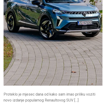
Proteklo je mjesec dana od kako sam imao priliku voziti
novo izdanje popularnog Renaultovog SUV […]