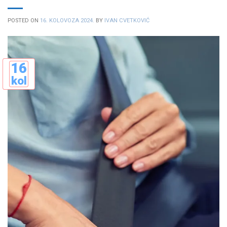
POSTED ON
16. KOLOVOZA 2024.
BY
IVAN CVETKOVIĆ
16
kol