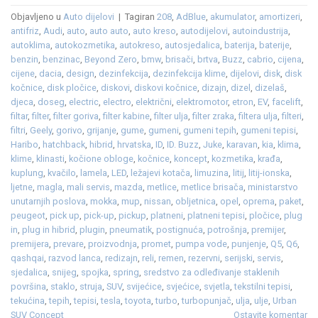
Objavljeno u
Auto dijelovi
|
Tagiran
208
,
AdBlue
,
akumulator
,
amortizeri
,
antifriz
,
Audi
,
auto
,
auto auto
,
auto kreso
,
autodijelovi
,
autoindustrija
,
autoklima
,
autokozmetika
,
autokreso
,
autosjedalica
,
baterija
,
baterije
,
benzin
,
benzinac
,
Beyond Zero
,
bmw
,
brisači
,
brtva
,
Buzz
,
cabrio
,
cijena
,
cijene
,
dacia
,
design
,
dezinfekcija
,
dezinfekcija klime
,
dijelovi
,
disk
,
disk
kočnice
,
disk pločice
,
diskovi
,
diskovi kočnice
,
dizajn
,
dizel
,
dizelaš
,
djeca
,
doseg
,
electric
,
electro
,
električni
,
elektromotor
,
etron
,
EV
,
facelift
,
filtar
,
filter
,
filter goriva
,
filter kabine
,
filter ulja
,
filter zraka
,
filtera ulja
,
filteri
,
filtri
,
Geely
,
gorivo
,
grijanje
,
gume
,
gumeni
,
gumeni tepih
,
gumeni tepisi
,
Haribo
,
hatchback
,
hibrid
,
hrvatska
,
ID
,
ID. Buzz
,
Juke
,
karavan
,
kia
,
klima
,
klime
,
klinasti
,
kočione obloge
,
kočnice
,
koncept
,
kozmetika
,
krađa
,
kuplung
,
kvačilo
,
lamela
,
LED
,
ležajevi kotača
,
limuzina
,
litij
,
litij-ionska
,
ljetne
,
magla
,
mali servis
,
mazda
,
metlice
,
metlice brisača
,
ministarstvo
unutarnjih poslova
,
mokka
,
mup
,
nissan
,
obljetnica
,
opel
,
oprema
,
paket
,
peugeot
,
pick up
,
pick-up
,
pickup
,
platneni
,
platneni tepisi
,
pločice
,
plug
in
,
plug in hibrid
,
plugin
,
pneumatik
,
postignuća
,
potrošnja
,
premijer
,
premijera
,
prevare
,
proizvodnja
,
promet
,
pumpa vode
,
punjenje
,
Q5
,
Q6
,
qashqai
,
razvod lanca
,
redizajn
,
reli
,
remen
,
rezervni
,
serijski
,
servis
,
sjedalica
,
snijeg
,
spojka
,
spring
,
sredstvo za odleđivanje staklenih
površina
,
staklo
,
struja
,
SUV
,
svijećice
,
svjećice
,
svjetla
,
tekstilni tepisi
,
tekućina
,
tepih
,
tepisi
,
tesla
,
toyota
,
turbo
,
turbopunjač
,
ulja
,
ulje
,
Urban
SUV Concept
Ostavite komentar