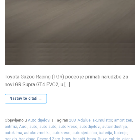
Toyota Gazoo Racing (TGR) počeo je primati narudžbe za
novi GR Supra GT4 EVO2, u […]
Nastavite čitati
→
Objavljeno u
Auto dijelovi
|
Tagiran
208
,
AdBlue
,
akumulator
,
amortizeri
,
antifriz
,
Audi
,
auto
,
auto auto
,
auto kreso
,
autodijelovi
,
autoindustrija
,
autoklima
,
autokozmetika
,
autokreso
,
autosjedalica
,
baterija
,
baterije
,
benzin
,
benzinac
,
Beyond Zero
,
bmw
,
brisači
,
brtva
,
Buzz
,
cabrio
,
cijena
,