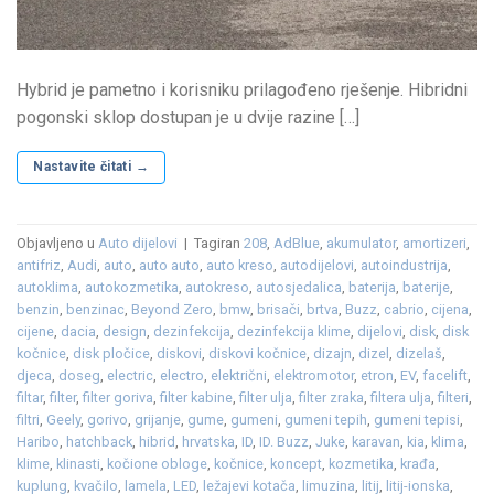
Hybrid je pametno i korisniku prilagođeno rješenje. Hibridni
pogonski sklop dostupan je u dvije razine […]
Nastavite čitati
→
Objavljeno u
Auto dijelovi
|
Tagiran
208
,
AdBlue
,
akumulator
,
amortizeri
,
antifriz
,
Audi
,
auto
,
auto auto
,
auto kreso
,
autodijelovi
,
autoindustrija
,
autoklima
,
autokozmetika
,
autokreso
,
autosjedalica
,
baterija
,
baterije
,
benzin
,
benzinac
,
Beyond Zero
,
bmw
,
brisači
,
brtva
,
Buzz
,
cabrio
,
cijena
,
cijene
,
dacia
,
design
,
dezinfekcija
,
dezinfekcija klime
,
dijelovi
,
disk
,
disk
kočnice
,
disk pločice
,
diskovi
,
diskovi kočnice
,
dizajn
,
dizel
,
dizelaš
,
djeca
,
doseg
,
electric
,
electro
,
električni
,
elektromotor
,
etron
,
EV
,
facelift
,
filtar
,
filter
,
filter goriva
,
filter kabine
,
filter ulja
,
filter zraka
,
filtera ulja
,
filteri
,
filtri
,
Geely
,
gorivo
,
grijanje
,
gume
,
gumeni
,
gumeni tepih
,
gumeni tepisi
,
Haribo
,
hatchback
,
hibrid
,
hrvatska
,
ID
,
ID. Buzz
,
Juke
,
karavan
,
kia
,
klima
,
klime
,
klinasti
,
kočione obloge
,
kočnice
,
koncept
,
kozmetika
,
krađa
,
kuplung
,
kvačilo
,
lamela
,
LED
,
ležajevi kotača
,
limuzina
,
litij
,
litij-ionska
,