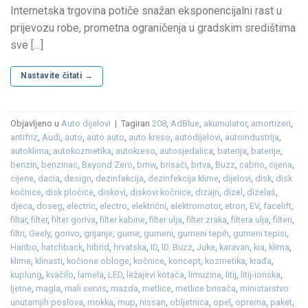
Internetska trgovina potiče snažan eksponencijalni rast u
prijevozu robe, prometna ograničenja u gradskim središtima
sve […]
Nastavite čitati
→
Objavljeno u
Auto dijelovi
|
Tagiran
208
,
AdBlue
,
akumulator
,
amortizeri
,
antifriz
,
Audi
,
auto
,
auto auto
,
auto kreso
,
autodijelovi
,
autoindustrija
,
autoklima
,
autokozmetika
,
autokreso
,
autosjedalica
,
baterija
,
baterije
,
benzin
,
benzinac
,
Beyond Zero
,
bmw
,
brisači
,
brtva
,
Buzz
,
cabrio
,
cijena
,
cijene
,
dacia
,
design
,
dezinfekcija
,
dezinfekcija klime
,
dijelovi
,
disk
,
disk
kočnice
,
disk pločice
,
diskovi
,
diskovi kočnice
,
dizajn
,
dizel
,
dizelaš
,
djeca
,
doseg
,
electric
,
electro
,
električni
,
elektromotor
,
etron
,
EV
,
facelift
,
filtar
,
filter
,
filter goriva
,
filter kabine
,
filter ulja
,
filter zraka
,
filtera ulja
,
filteri
,
filtri
,
Geely
,
gorivo
,
grijanje
,
gume
,
gumeni
,
gumeni tepih
,
gumeni tepisi
,
Haribo
,
hatchback
,
hibrid
,
hrvatska
,
ID
,
ID. Buzz
,
Juke
,
karavan
,
kia
,
klima
,
klime
,
klinasti
,
kočione obloge
,
kočnice
,
koncept
,
kozmetika
,
krađa
,
kuplung
,
kvačilo
,
lamela
,
LED
,
ležajevi kotača
,
limuzina
,
litij
,
litij-ionska
,
ljetne
,
magla
,
mali servis
,
mazda
,
metlice
,
metlice brisača
,
ministarstvo
unutarnjih poslova
,
mokka
,
mup
,
nissan
,
obljetnica
,
opel
,
oprema
,
paket
,