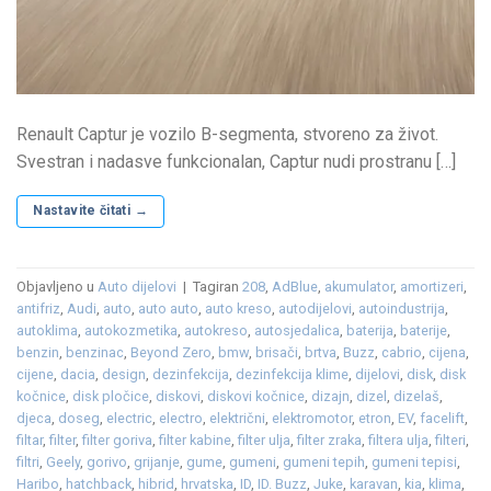
Renault Captur je vozilo B-segmenta, stvoreno za život.
Svestran i nadasve funkcionalan, Captur nudi prostranu […]
Nastavite čitati
→
Objavljeno u
Auto dijelovi
|
Tagiran
208
,
AdBlue
,
akumulator
,
amortizeri
,
antifriz
,
Audi
,
auto
,
auto auto
,
auto kreso
,
autodijelovi
,
autoindustrija
,
autoklima
,
autokozmetika
,
autokreso
,
autosjedalica
,
baterija
,
baterije
,
benzin
,
benzinac
,
Beyond Zero
,
bmw
,
brisači
,
brtva
,
Buzz
,
cabrio
,
cijena
,
cijene
,
dacia
,
design
,
dezinfekcija
,
dezinfekcija klime
,
dijelovi
,
disk
,
disk
kočnice
,
disk pločice
,
diskovi
,
diskovi kočnice
,
dizajn
,
dizel
,
dizelaš
,
djeca
,
doseg
,
electric
,
electro
,
električni
,
elektromotor
,
etron
,
EV
,
facelift
,
filtar
,
filter
,
filter goriva
,
filter kabine
,
filter ulja
,
filter zraka
,
filtera ulja
,
filteri
,
filtri
,
Geely
,
gorivo
,
grijanje
,
gume
,
gumeni
,
gumeni tepih
,
gumeni tepisi
,
Haribo
,
hatchback
,
hibrid
,
hrvatska
,
ID
,
ID. Buzz
,
Juke
,
karavan
,
kia
,
klima
,