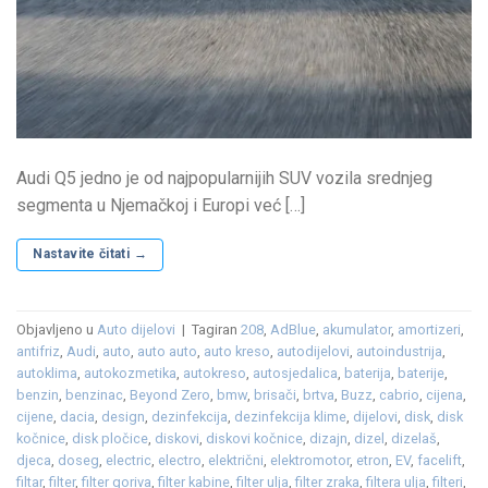
Audi Q5 jedno je od najpopularnijih SUV vozila srednjeg
segmenta u Njemačkoj i Europi već […]
Nastavite čitati
→
Objavljeno u
Auto dijelovi
|
Tagiran
208
,
AdBlue
,
akumulator
,
amortizeri
,
antifriz
,
Audi
,
auto
,
auto auto
,
auto kreso
,
autodijelovi
,
autoindustrija
,
autoklima
,
autokozmetika
,
autokreso
,
autosjedalica
,
baterija
,
baterije
,
benzin
,
benzinac
,
Beyond Zero
,
bmw
,
brisači
,
brtva
,
Buzz
,
cabrio
,
cijena
,
cijene
,
dacia
,
design
,
dezinfekcija
,
dezinfekcija klime
,
dijelovi
,
disk
,
disk
kočnice
,
disk pločice
,
diskovi
,
diskovi kočnice
,
dizajn
,
dizel
,
dizelaš
,
djeca
,
doseg
,
electric
,
electro
,
električni
,
elektromotor
,
etron
,
EV
,
facelift
,
filtar
,
filter
,
filter goriva
,
filter kabine
,
filter ulja
,
filter zraka
,
filtera ulja
,
filteri
,