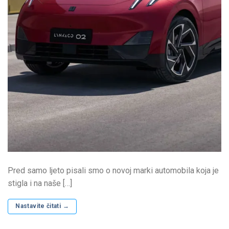
Pred samo ljeto pisali smo o novoj marki automobila koja je
stigla i na naše […]
Nastavite čitati
→