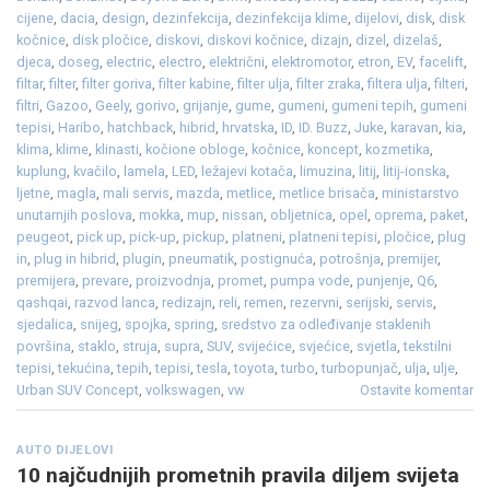
cijene
,
dacia
,
design
,
dezinfekcija
,
dezinfekcija klime
,
dijelovi
,
disk
,
disk
kočnice
,
disk pločice
,
diskovi
,
diskovi kočnice
,
dizajn
,
dizel
,
dizelaš
,
djeca
,
doseg
,
electric
,
electro
,
električni
,
elektromotor
,
etron
,
EV
,
facelift
,
filtar
,
filter
,
filter goriva
,
filter kabine
,
filter ulja
,
filter zraka
,
filtera ulja
,
filteri
,
filtri
,
Gazoo
,
Geely
,
gorivo
,
grijanje
,
gume
,
gumeni
,
gumeni tepih
,
gumeni
tepisi
,
Haribo
,
hatchback
,
hibrid
,
hrvatska
,
ID
,
ID. Buzz
,
Juke
,
karavan
,
kia
,
klima
,
klime
,
klinasti
,
kočione obloge
,
kočnice
,
koncept
,
kozmetika
,
kuplung
,
kvačilo
,
lamela
,
LED
,
ležajevi kotača
,
limuzina
,
litij
,
litij-ionska
,
ljetne
,
magla
,
mali servis
,
mazda
,
metlice
,
metlice brisača
,
ministarstvo
unutarnjih poslova
,
mokka
,
mup
,
nissan
,
obljetnica
,
opel
,
oprema
,
paket
,
peugeot
,
pick up
,
pick-up
,
pickup
,
platneni
,
platneni tepisi
,
pločice
,
plug
in
,
plug in hibrid
,
plugin
,
pneumatik
,
postignuća
,
potrošnja
,
premijer
,
premijera
,
prevare
,
proizvodnja
,
promet
,
pumpa vode
,
punjenje
,
Q6
,
qashqai
,
razvod lanca
,
redizajn
,
reli
,
remen
,
rezervni
,
serijski
,
servis
,
sjedalica
,
snijeg
,
spojka
,
spring
,
sredstvo za odleđivanje staklenih
površina
,
staklo
,
struja
,
supra
,
SUV
,
svijećice
,
svjećice
,
svjetla
,
tekstilni
tepisi
,
tekućina
,
tepih
,
tepisi
,
tesla
,
toyota
,
turbo
,
turbopunjač
,
ulja
,
ulje
,
Urban SUV Concept
,
volkswagen
,
vw
Ostavite komentar
AUTO DIJELOVI
10 najčudnijih prometnih pravila diljem svijeta