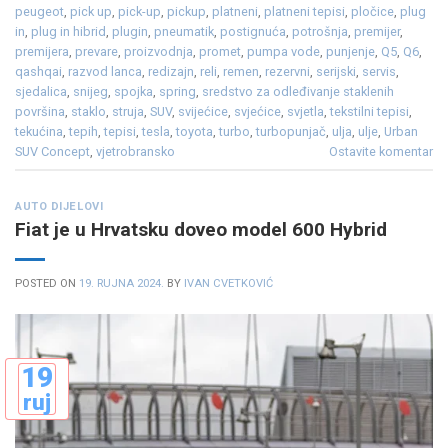
peugeot
,
pick up
,
pick-up
,
pickup
,
platneni
,
platneni tepisi
,
pločice
,
plug
in
,
plug in hibrid
,
plugin
,
pneumatik
,
postignuća
,
potrošnja
,
premijer
,
premijera
,
prevare
,
proizvodnja
,
promet
,
pumpa vode
,
punjenje
,
Q5
,
Q6
,
qashqai
,
razvod lanca
,
redizajn
,
reli
,
remen
,
rezervni
,
serijski
,
servis
,
sjedalica
,
snijeg
,
spojka
,
spring
,
sredstvo za odleđivanje staklenih
površina
,
staklo
,
struja
,
SUV
,
svijećice
,
svjećice
,
svjetla
,
tekstilni tepisi
,
tekućina
,
tepih
,
tepisi
,
tesla
,
toyota
,
turbo
,
turbopunjač
,
ulja
,
ulje
,
Urban
SUV Concept
,
vjetrobransko
Ostavite komentar
AUTO DIJELOVI
Fiat je u Hrvatsku doveo model 600 Hybrid
POSTED ON
19. RUJNA 2024.
BY
IVAN CVETKOVIĆ
19
ruj