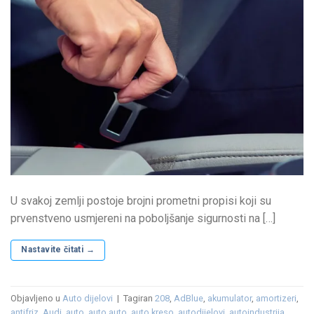
U svakoj zemlji postoje brojni prometni propisi koji su
prvenstveno usmjereni na poboljšanje sigurnosti na […]
Nastavite čitati
→
Objavljeno u
Auto dijelovi
|
Tagiran
208
,
AdBlue
,
akumulator
,
amortizeri
,
antifriz
,
Audi
,
auto
,
auto auto
,
auto kreso
,
autodijelovi
,
autoindustrija
,