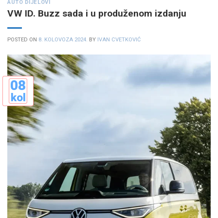
AUTO DIJELOVI
VW ID. Buzz sada i u produženom izdanju
POSTED ON
8. KOLOVOZA 2024.
BY
IVAN CVETKOVIĆ
08
kol