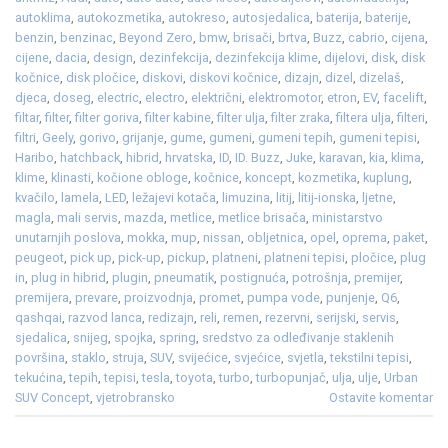
autoklima
,
autokozmetika
,
autokreso
,
autosjedalica
,
baterija
,
baterije
,
benzin
,
benzinac
,
Beyond Zero
,
bmw
,
brisači
,
brtva
,
Buzz
,
cabrio
,
cijena
,
cijene
,
dacia
,
design
,
dezinfekcija
,
dezinfekcija klime
,
dijelovi
,
disk
,
disk
kočnice
,
disk pločice
,
diskovi
,
diskovi kočnice
,
dizajn
,
dizel
,
dizelaš
,
djeca
,
doseg
,
electric
,
electro
,
električni
,
elektromotor
,
etron
,
EV
,
facelift
,
filtar
,
filter
,
filter goriva
,
filter kabine
,
filter ulja
,
filter zraka
,
filtera ulja
,
filteri
,
filtri
,
Geely
,
gorivo
,
grijanje
,
gume
,
gumeni
,
gumeni tepih
,
gumeni tepisi
,
Haribo
,
hatchback
,
hibrid
,
hrvatska
,
ID
,
ID. Buzz
,
Juke
,
karavan
,
kia
,
klima
,
klime
,
klinasti
,
kočione obloge
,
kočnice
,
koncept
,
kozmetika
,
kuplung
,
kvačilo
,
lamela
,
LED
,
ležajevi kotača
,
limuzina
,
litij
,
litij-ionska
,
ljetne
,
magla
,
mali servis
,
mazda
,
metlice
,
metlice brisača
,
ministarstvo
unutarnjih poslova
,
mokka
,
mup
,
nissan
,
obljetnica
,
opel
,
oprema
,
paket
,
peugeot
,
pick up
,
pick-up
,
pickup
,
platneni
,
platneni tepisi
,
pločice
,
plug
in
,
plug in hibrid
,
plugin
,
pneumatik
,
postignuća
,
potrošnja
,
premijer
,
premijera
,
prevare
,
proizvodnja
,
promet
,
pumpa vode
,
punjenje
,
Q6
,
qashqai
,
razvod lanca
,
redizajn
,
reli
,
remen
,
rezervni
,
serijski
,
servis
,
sjedalica
,
snijeg
,
spojka
,
spring
,
sredstvo za odleđivanje staklenih
površina
,
staklo
,
struja
,
SUV
,
svijećice
,
svjećice
,
svjetla
,
tekstilni tepisi
,
tekućina
,
tepih
,
tepisi
,
tesla
,
toyota
,
turbo
,
turbopunjač
,
ulja
,
ulje
,
Urban
SUV Concept
,
vjetrobransko
Ostavite komentar