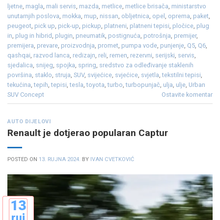
ljetne
,
magla
,
mali servis
,
mazda
,
metlice
,
metlice brisača
,
ministarstvo
unutarnjih poslova
,
mokka
,
mup
,
nissan
,
obljetnica
,
opel
,
oprema
,
paket
,
peugeot
,
pick up
,
pick-up
,
pickup
,
platneni
,
platneni tepisi
,
pločice
,
plug
in
,
plug in hibrid
,
plugin
,
pneumatik
,
postignuća
,
potrošnja
,
premijer
,
premijera
,
prevare
,
proizvodnja
,
promet
,
pumpa vode
,
punjenje
,
Q5
,
Q6
,
qashqai
,
razvod lanca
,
redizajn
,
reli
,
remen
,
rezervni
,
serijski
,
servis
,
sjedalica
,
snijeg
,
spojka
,
spring
,
sredstvo za odleđivanje staklenih
površina
,
staklo
,
struja
,
SUV
,
svijećice
,
svjećice
,
svjetla
,
tekstilni tepisi
,
tekućina
,
tepih
,
tepisi
,
tesla
,
toyota
,
turbo
,
turbopunjač
,
ulja
,
ulje
,
Urban
SUV Concept
Ostavite komentar
AUTO DIJELOVI
Renault je dotjerao popularan Captur
POSTED ON
13. RUJNA 2024.
BY
IVAN CVETKOVIĆ
13
ruj