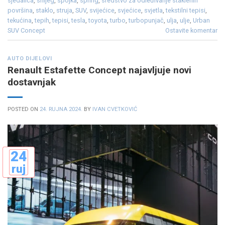
sjedalica
,
snijeg
,
spojka
,
spring
,
sredstvo za odleđivanje staklenih
površina
,
staklo
,
struja
,
SUV
,
svijećice
,
svjećice
,
svjetla
,
tekstilni tepisi
,
tekućina
,
tepih
,
tepisi
,
tesla
,
toyota
,
turbo
,
turbopunjač
,
ulja
,
ulje
,
Urban
SUV Concept
Ostavite komentar
AUTO DIJELOVI
Renault Estafette Concept najavljuje novi
dostavnjak
POSTED ON
24. RUJNA 2024.
BY
IVAN CVETKOVIĆ
24
ruj