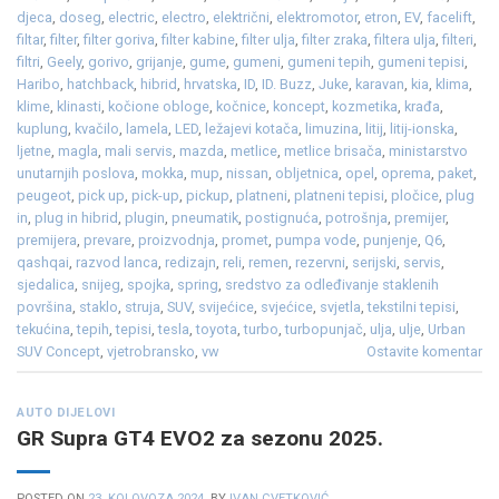
djeca
,
doseg
,
electric
,
electro
,
električni
,
elektromotor
,
etron
,
EV
,
facelift
,
filtar
,
filter
,
filter goriva
,
filter kabine
,
filter ulja
,
filter zraka
,
filtera ulja
,
filteri
,
filtri
,
Geely
,
gorivo
,
grijanje
,
gume
,
gumeni
,
gumeni tepih
,
gumeni tepisi
,
Haribo
,
hatchback
,
hibrid
,
hrvatska
,
ID
,
ID. Buzz
,
Juke
,
karavan
,
kia
,
klima
,
klime
,
klinasti
,
kočione obloge
,
kočnice
,
koncept
,
kozmetika
,
krađa
,
kuplung
,
kvačilo
,
lamela
,
LED
,
ležajevi kotača
,
limuzina
,
litij
,
litij-ionska
,
ljetne
,
magla
,
mali servis
,
mazda
,
metlice
,
metlice brisača
,
ministarstvo
unutarnjih poslova
,
mokka
,
mup
,
nissan
,
obljetnica
,
opel
,
oprema
,
paket
,
peugeot
,
pick up
,
pick-up
,
pickup
,
platneni
,
platneni tepisi
,
pločice
,
plug
in
,
plug in hibrid
,
plugin
,
pneumatik
,
postignuća
,
potrošnja
,
premijer
,
premijera
,
prevare
,
proizvodnja
,
promet
,
pumpa vode
,
punjenje
,
Q6
,
qashqai
,
razvod lanca
,
redizajn
,
reli
,
remen
,
rezervni
,
serijski
,
servis
,
sjedalica
,
snijeg
,
spojka
,
spring
,
sredstvo za odleđivanje staklenih
površina
,
staklo
,
struja
,
SUV
,
svijećice
,
svjećice
,
svjetla
,
tekstilni tepisi
,
tekućina
,
tepih
,
tepisi
,
tesla
,
toyota
,
turbo
,
turbopunjač
,
ulja
,
ulje
,
Urban
SUV Concept
,
vjetrobransko
,
vw
Ostavite komentar
AUTO DIJELOVI
GR Supra GT4 EVO2 za sezonu 2025.
POSTED ON
23. KOLOVOZA 2024.
BY
IVAN CVETKOVIĆ