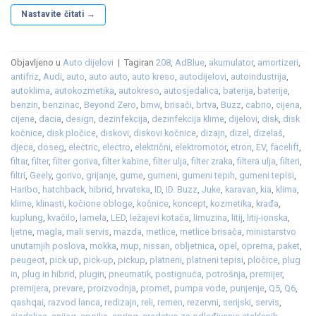
Nastavite čitati
→
Objavljeno u
Auto dijelovi
|
Tagiran
208
,
AdBlue
,
akumulator
,
amortizeri
,
antifriz
,
Audi
,
auto
,
auto auto
,
auto kreso
,
autodijelovi
,
autoindustrija
,
autoklima
,
autokozmetika
,
autokreso
,
autosjedalica
,
baterija
,
baterije
,
benzin
,
benzinac
,
Beyond Zero
,
bmw
,
brisači
,
brtva
,
Buzz
,
cabrio
,
cijena
,
cijene
,
dacia
,
design
,
dezinfekcija
,
dezinfekcija klime
,
dijelovi
,
disk
,
disk
kočnice
,
disk pločice
,
diskovi
,
diskovi kočnice
,
dizajn
,
dizel
,
dizelaš
,
djeca
,
doseg
,
electric
,
electro
,
električni
,
elektromotor
,
etron
,
EV
,
facelift
,
filtar
,
filter
,
filter goriva
,
filter kabine
,
filter ulja
,
filter zraka
,
filtera ulja
,
filteri
,
filtri
,
Geely
,
gorivo
,
grijanje
,
gume
,
gumeni
,
gumeni tepih
,
gumeni tepisi
,
Haribo
,
hatchback
,
hibrid
,
hrvatska
,
ID
,
ID. Buzz
,
Juke
,
karavan
,
kia
,
klima
,
klime
,
klinasti
,
kočione obloge
,
kočnice
,
koncept
,
kozmetika
,
krađa
,
kuplung
,
kvačilo
,
lamela
,
LED
,
ležajevi kotača
,
limuzina
,
litij
,
litij-ionska
,
ljetne
,
magla
,
mali servis
,
mazda
,
metlice
,
metlice brisača
,
ministarstvo
unutarnjih poslova
,
mokka
,
mup
,
nissan
,
obljetnica
,
opel
,
oprema
,
paket
,
peugeot
,
pick up
,
pick-up
,
pickup
,
platneni
,
platneni tepisi
,
pločice
,
plug
in
,
plug in hibrid
,
plugin
,
pneumatik
,
postignuća
,
potrošnja
,
premijer
,
premijera
,
prevare
,
proizvodnja
,
promet
,
pumpa vode
,
punjenje
,
Q5
,
Q6
,
qashqai
,
razvod lanca
,
redizajn
,
reli
,
remen
,
rezervni
,
serijski
,
servis
,