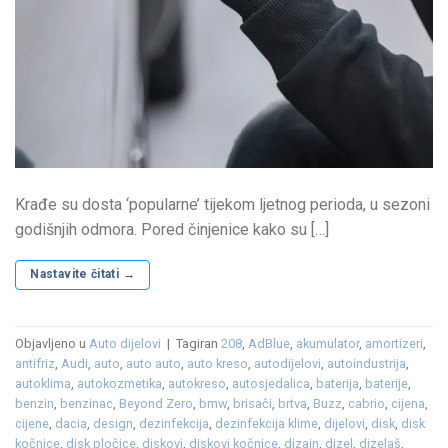
Krađe su dosta ‘popularne’ tijekom ljetnog perioda, u sezoni
godišnjih odmora. Pored činjenice kako su […]
Nastavite čitati
→
Objavljeno u
Auto dijelovi
|
Tagiran
208
,
AdBlue
,
akumulator
,
amortizeri
,
antifriz
,
Audi
,
auto
,
auto auto
,
auto kreso
,
autodijelovi
,
autoindustrija
,
autoklima
,
autokozmetika
,
autokreso
,
autosjedalica
,
baterija
,
baterije
,
benzin
,
benzinac
,
Beyond Zero
,
bmw
,
brisači
,
brtva
,
Buzz
,
cabrio
,
cijena
,
cijene
,
dacia
,
design
,
dezinfekcija
,
dezinfekcija klime
,
dijelovi
,
disk
,
disk
kočnice
,
disk pločice
,
diskovi
,
diskovi kočnice
,
dizajn
,
dizel
,
dizelaš
,