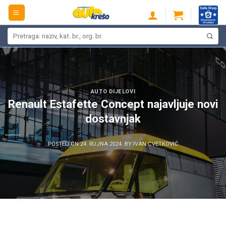
Skip
to
content
Pretraži:
AUTO DIJELOVI
Renault Estafette Concept najavljuje novi
dostavnjak
POSTED ON
24. RUJNA 2024.
BY
IVAN CVETKOVIĆ