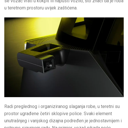
se vozač vrati u kokpit ili napusti vozilo, što znači da je roba
u teretnom prostoru uvijek zaštićena.
Radi preglednog i organiziranog slaganja robe, u teretni su
prostor ugrađene četiri sklopive police. Svaki element
unutrašnjeg i vanjskog dizajna podređen je jednostavnijem i
potpuno sigurnom radu. Na primjer, vozač nikada neće