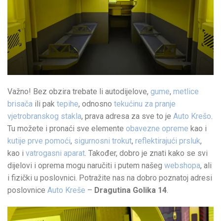
Važno! Bez obzira trebate li autodijelove,
gume
,
metlice
brisača
ili pak
tepihe
, odnosno
tekućinu za pranje
vjetrobranskog stakla
, prava adresa za sve to je
Auto Krešo
.
Tu možete i pronaći sve elemente
obavezne opreme
kao i
kutije prve pomoći
,
sigurnosni trokut
,
reflektirajući prsluk
,
kao i
vatrogasni aparat
. Također, dobro je znati kako se svi
dijelovi i oprema mogu naručiti i putem našeg
webshopa
, ali
i fizički u poslovnici. Potražite nas na dobro poznatoj adresi
poslovnice
Auto Kreše
–
Dragutina Golika 14
.