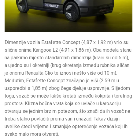
Dimenzije vozila Estafette Concept (4,87 x 1,92 m) vrlo su
slične onima Kangooa L2 (4,91 x 1,86 m). Oba modela stanu
na parkirno mjesto standardnih dimenzija (kraći su od 5 m),
a ujedno su i okretniji (krug okretanja između rubnika sličan
je onomu Renaulta Clio te iznosi nešto više od 10 m).
Međutim, Estafette Concept značajno je viši (2,59 m u
usporedbi s 1,85 m) zbog čega djeluje uspravnije. Slijedom
toga, vozač se može lakše kretati između kokpita i teretnog
prostora. Klizna bočna vrata koja se uvlače u karoseriju
otvaraju se jednim brzim potezom, što znači da ih vozač ne
treba stalno povlačiti prema van i unazad. Takav dizajn
uvelike štedi vrijeme i smanjuje opterećenje vozača koji ih
svako malo mora otvarati.