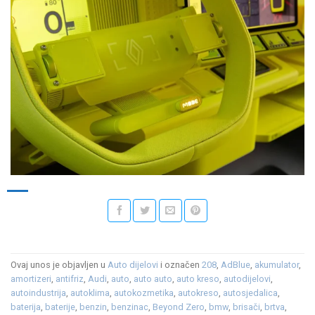
Ovaj unos je objavljen u
Auto dijelovi
i označen
208
,
AdBlue
,
akumulator
,
amortizeri
,
antifriz
,
Audi
,
auto
,
auto auto
,
auto kreso
,
autodijelovi
,
autoindustrija
,
autoklima
,
autokozmetika
,
autokreso
,
autosjedalica
,
baterija
,
baterije
,
benzin
,
benzinac
,
Beyond Zero
,
bmw
,
brisači
,
brtva
,