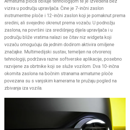
Armaturna ploča obiluje tehnologijom te je izvedena bez
vizira u području upravljača. Čine je 7-inčni zaslon
instrumentne ploče i 12-inčni zaslon koji je pomaknut prema
sredini, ali svejedno okrenut prema vozaču. U podnožju
zaslona, na površini iza središnjeg dijela upravljača i u
području bliže vratima nalazi se čitav niz widgeta koji
vozaču omogućuju da jednim dodirom aktivira omiljene
značajke. Multimedijski sustav, temeljen na otvorenoj
tehnologiji, podržava razne softverske aplikacije, posebno
razvijene za obrtnike koji se služe vozilom. Dva 10-inčna
okomita zaslona na bočnim stranama armaturne ploče
povezana su s vanjskim kamerama te pružaju pogled na
zbivanja iza vozila.