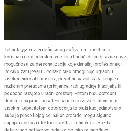
Tehnologija vozila definiranog softverom posebno je
korisna u gospodarskim vozilima budući da nudi razne nove
mogućnosti za personalizaciju koje današnji profesionalci
itekako zahtijevaju. Jednako tako omogućuje ugradnju
visokoučinkovitih utičnica, posebno važnih kada je riječ o
različitim preradama (primjerice, radi ugradnje hladnjaka ili
posebne rasvjete u radni prostor). Pritom nisu potrebni
dodatni osigurači: ugrađeni panel sadržava tri utičnice s
visokim kapacitetom opterećenja te služi kao jedinstveno
sučelje preko kojeg se, nakon prerade, mogu sigurno
napajati svi novi električni uređaji. Tehnologija vozila
definiranog softverom jednako se tako prilagođava