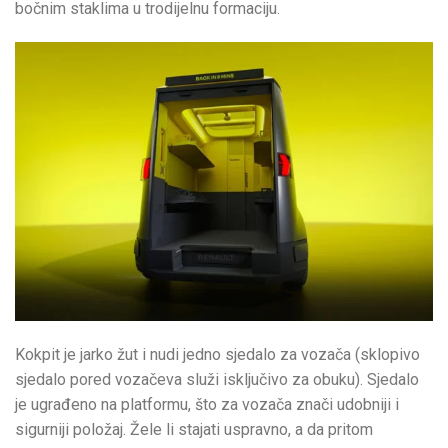
bočnim staklima u trodijelnu formaciju.
Kokpit je jarko žut i nudi jedno sjedalo za vozača (sklopivo
sjedalo pored vozačeva služi isključivo za obuku). Sjedalo
je ugrađeno na platformu, što za vozača znači udobniji i
sigurniji položaj. Žele li stajati uspravno, a da pritom