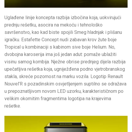
Uglađene linije koncepta razbija izbočina koja, uokvirujući
prednju rešetku, asocira na mekoću i tehnološko
savršenstvo, kao kad biste spojili Smeg hladnjak i plišanu
igračku. Estafette Concept nudi zabavan krov žute boje
Tropical u kombinaciji s kabinom sive boje Helium. No,
dvobojna karoserija ima još jedan adut: pomaže ublažiti
visinu samog kombija. Nježne obrise prednjeg dijela razbija
upečatljiva rešetka koja, ugniježđena podno vjetrobranskog
stakla, skreće pozornost na marku vozila. Logotip Renault
Nouvel’R s pozadinskim osvjetljenjem suptilno se odražava
u prepoznatljivom novom LED uzorku, karakterističnom po
velikim okomitim fragmentima logotipa na krajevima
rešetke.