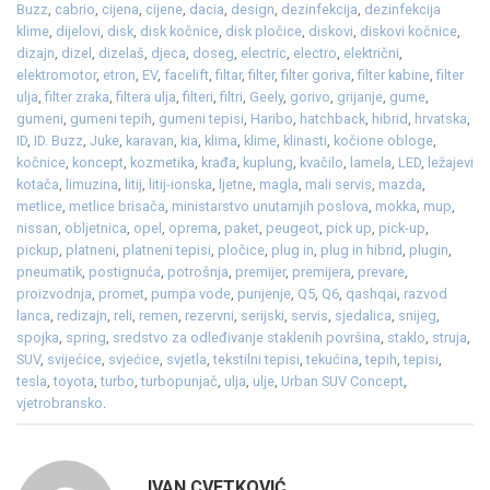
Buzz
,
cabrio
,
cijena
,
cijene
,
dacia
,
design
,
dezinfekcija
,
dezinfekcija
klime
,
dijelovi
,
disk
,
disk kočnice
,
disk pločice
,
diskovi
,
diskovi kočnice
,
dizajn
,
dizel
,
dizelaš
,
djeca
,
doseg
,
electric
,
electro
,
električni
,
elektromotor
,
etron
,
EV
,
facelift
,
filtar
,
filter
,
filter goriva
,
filter kabine
,
filter
ulja
,
filter zraka
,
filtera ulja
,
filteri
,
filtri
,
Geely
,
gorivo
,
grijanje
,
gume
,
gumeni
,
gumeni tepih
,
gumeni tepisi
,
Haribo
,
hatchback
,
hibrid
,
hrvatska
,
ID
,
ID. Buzz
,
Juke
,
karavan
,
kia
,
klima
,
klime
,
klinasti
,
kočione obloge
,
kočnice
,
koncept
,
kozmetika
,
krađa
,
kuplung
,
kvačilo
,
lamela
,
LED
,
ležajevi
kotača
,
limuzina
,
litij
,
litij-ionska
,
ljetne
,
magla
,
mali servis
,
mazda
,
metlice
,
metlice brisača
,
ministarstvo unutarnjih poslova
,
mokka
,
mup
,
nissan
,
obljetnica
,
opel
,
oprema
,
paket
,
peugeot
,
pick up
,
pick-up
,
pickup
,
platneni
,
platneni tepisi
,
pločice
,
plug in
,
plug in hibrid
,
plugin
,
pneumatik
,
postignuća
,
potrošnja
,
premijer
,
premijera
,
prevare
,
proizvodnja
,
promet
,
pumpa vode
,
punjenje
,
Q5
,
Q6
,
qashqai
,
razvod
lanca
,
redizajn
,
reli
,
remen
,
rezervni
,
serijski
,
servis
,
sjedalica
,
snijeg
,
spojka
,
spring
,
sredstvo za odleđivanje staklenih površina
,
staklo
,
struja
,
SUV
,
svijećice
,
svjećice
,
svjetla
,
tekstilni tepisi
,
tekućina
,
tepih
,
tepisi
,
tesla
,
toyota
,
turbo
,
turbopunjač
,
ulja
,
ulje
,
Urban SUV Concept
,
vjetrobransko
.
IVAN CVETKOVIĆ