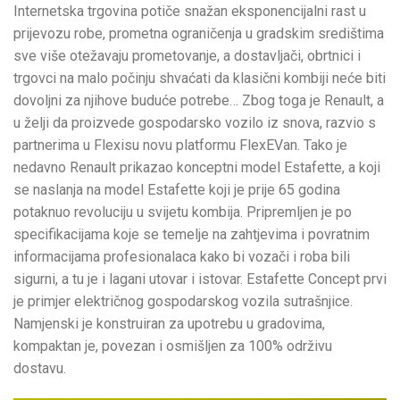
Internetska trgovina potiče snažan eksponencijalni rast u
prijevozu robe, prometna ograničenja u gradskim središtima
sve više otežavaju prometovanje, a dostavljači, obrtnici i
trgovci na malo počinju shvaćati da klasični kombiji neće biti
dovoljni za njihove buduće potrebe… Zbog toga je Renault, a
u želji da proizvede gospodarsko vozilo iz snova, razvio s
partnerima u Flexisu novu platformu FlexEVan. Tako je
nedavno Renault prikazao konceptni model Estafette, a koji
se naslanja na model Estafette koji je prije 65 godina
potaknuo revoluciju u svijetu kombija. Pripremljen je po
specifikacijama koje se temelje na zahtjevima i povratnim
informacijama profesionalaca kako bi vozači i roba bili
sigurni, a tu je i lagani utovar i istovar. Estafette Concept prvi
je primjer električnog gospodarskog vozila sutrašnjice.
Namjenski je konstruiran za upotrebu u gradovima,
kompaktan je, povezan i osmišljen za 100% održivu
dostavu.