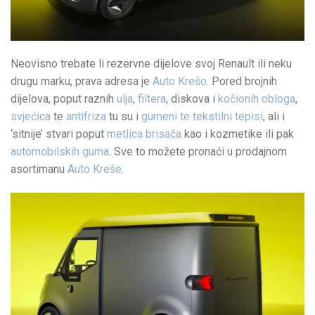
Neovisno trebate li rezervne dijelove svoj Renault ili neku
drugu marku, prava adresa je
Auto Krešo
. Pored brojnih
dijelova, poput raznih
ulja
,
filtera
, diskova i
kočionih obloga
,
svjećica
te
antifriza
tu su i
gumeni te tekstilni tepisi
, ali i
‘sitnije’ stvari poput
metlica brisača
kao i kozmetike ili pak
automobilskih guma
. Sve to možete pronaći u prodajnom
asortimanu
Auto Kreše
.