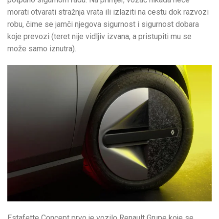
morati otvarati stražnja vrata ili izlaziti na cestu dok razvozi
robu, čime se jamči njegova sigurnost i sigurnost dobara
koje prevozi (teret nije vidljiv izvana, a pristupiti mu se
može samo iznutra).
Estafette Concept prvo je vozilo Renault Grupe koje se