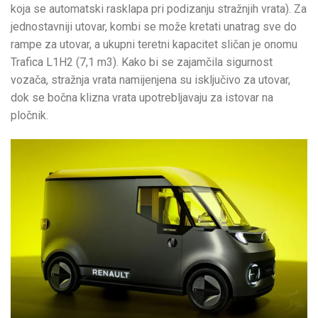
koja se automatski rasklapa pri podizanju stražnjih vrata). Za
jednostavniji utovar, kombi se može kretati unatrag sve do
rampe za utovar, a ukupni teretni kapacitet sličan je onomu
Trafica L1H2 (7,1 m3). Kako bi se zajamčila sigurnost
vozača, stražnja vrata namijenjena su isključivo za utovar,
dok se bočna klizna vrata upotrebljavaju za istovar na
pločnik.