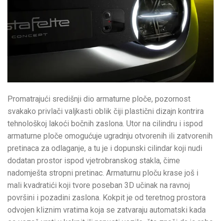
Promatrajući središnji dio armaturne ploče, pozornost
svakako privlači valjkasti oblik čiji plastični dizajn kontrira
tehnološkoj lakoći bočnih zaslona. Utor na cilindru i ispod
armaturne ploče omogućuje ugradnju otvorenih ili zatvorenih
pretinaca za odlaganje, a tu je i dopunski cilindar koji nudi
dodatan prostor ispod vjetrobranskog stakla, čime
nadomješta stropni pretinac. Armaturnu ploču krase još i
mali kvadratići koji tvore poseban 3D učinak na ravnoj
površini i pozadini zaslona. Kokpit je od teretnog prostora
odvojen kliznim vratima koja se zatvaraju automatski kada