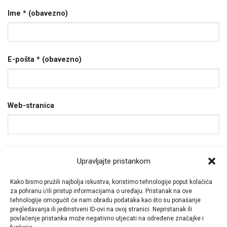
Ime
* (obavezno)
E-pošta
* (obavezno)
Web-stranica
Spremi moje ime, e-poštu i web-stranicu u ovom
Upravljajte pristankom
internet pregledniku za sljedeći put kada budem
Kako bismo pružili najbolja iskustva, koristimo tehnologije poput kolačića
komentirao.
za pohranu i/ili pristup informacijama o uređaju. Pristanak na ove
tehnologije omogućit će nam obradu podataka kao što su ponašanje
pregledavanja ili jedinstveni ID-ovi na ovoj stranici. Nepristanak ili
povlačenje pristanka može negativno utjecati na određene značajke i