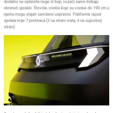
dodatno ne opterete noge ili trup, vozači samo trebaju
okrenuti sjedalo. Štoviše, osobe koje su visoke do 190 cm u
njemu mogu stajati savršeno uspravno. Platforma ispod
sjedala krije 7 pretinaca (3 na strani vrata, 4 na suprotnoj
strani).