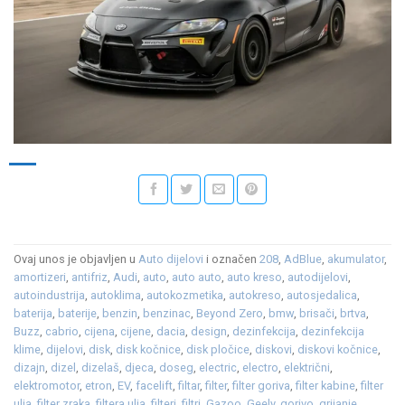
Ovaj unos je objavljen u
Auto dijelovi
i označen
208
,
AdBlue
,
akumulator
,
amortizeri
,
antifriz
,
Audi
,
auto
,
auto auto
,
auto kreso
,
autodijelovi
,
autoindustrija
,
autoklima
,
autokozmetika
,
autokreso
,
autosjedalica
,
baterija
,
baterije
,
benzin
,
benzinac
,
Beyond Zero
,
bmw
,
brisači
,
brtva
,
Buzz
,
cabrio
,
cijena
,
cijene
,
dacia
,
design
,
dezinfekcija
,
dezinfekcija
klime
,
dijelovi
,
disk
,
disk kočnice
,
disk pločice
,
diskovi
,
diskovi kočnice
,
dizajn
,
dizel
,
dizelaš
,
djeca
,
doseg
,
electric
,
electro
,
električni
,
elektromotor
,
etron
,
EV
,
facelift
,
filtar
,
filter
,
filter goriva
,
filter kabine
,
filter
ulja
,
filter zraka
,
filtera ulja
,
filteri
,
filtri
,
Gazoo
,
Geely
,
gorivo
,
grijanje
,