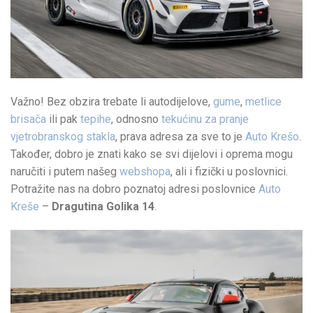
Važno! Bez obzira trebate li autodijelove,
gume
,
metlice
brisača
ili pak
tepihe
, odnosno
tekućinu za pranje
vjetrobranskog stakla
, prava adresa za sve to je
Auto Krešo
.
Također, dobro je znati kako se svi dijelovi i oprema mogu
naručiti i putem našeg
webshopa
, ali i fizički u poslovnici.
Potražite nas na dobro poznatoj adresi poslovnice
Auto
Kreše
–
Dragutina Golika 14
.