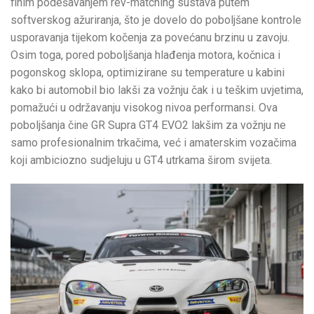
finim podešavanjem rev-matching sustava putem
softverskog ažuriranja, što je dovelo do poboljšane kontrole
usporavanja tijekom kočenja za povećanu brzinu u zavoju.
Osim toga, pored poboljšanja hlađenja motora, kočnica i
pogonskog sklopa, optimizirane su temperature u kabini
kako bi automobil bio lakši za vožnju čak i u teškim uvjetima,
pomažući u održavanju visokog nivoa performansi. Ova
poboljšanja čine GR Supra GT4 EVO2 lakšim za vožnju ne
samo profesionalnim trkačima, već i amaterskim vozačima
koji ambiciozno sudjeluju u GT4 utrkama širom svijeta.