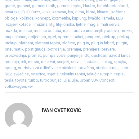
gume
,
gumeni
,
gumeni tepih
,
gumeni tepisi
,
Haribo
,
hatchback
,
hibrid
,
hrvatska
,
ID
,
ID. Buzz
,
Juke
,
karavan
,
kia
,
klima
,
klime
,
klinasti
,
kočione
obloge
,
kočnice
,
koncept
,
kozmetika
,
kuplung
,
kvačilo
,
lamela
,
LED
,
ležajevi kotača
,
limuzina
,
litij
,
litij-ionska
,
ljetne
,
magla
,
mali servis
,
mazda
,
metlice
,
metlice brisača
,
ministarstvo unutarnjih poslova
,
mokka
,
mup
,
nissan
,
obljetnica
,
opel
,
oprema
,
paket
,
peugeot
,
pick up
,
pick-up
,
pickup
,
platneni
,
platneni tepisi
,
pločice
,
plug in
,
plug in hibrid
,
plugin
,
pneumatik
,
postignuća
,
potrošnja
,
premijer
,
premijera
,
prevare
,
proizvodnja
,
promet
,
pumpa vode
,
punjenje
,
Q6
,
qashqai
,
razvod lanca
,
redizajn
,
reli
,
remen
,
rezervni
,
serijski
,
servis
,
sjedalica
,
snijeg
,
spojka
,
spring
,
sredstvo za odleđivanje staklenih površina
,
staklo
,
struja
,
supra
,
SUV
,
svijećice
,
svjećice
,
svjetla
,
tekstilni tepisi
,
tekućina
,
tepih
,
tepisi
,
tesla
,
toyota
,
turbo
,
turbopunjač
,
ulja
,
ulje
,
Urban SUV Concept
,
volkswagen
,
vw
.
IVAN CVETKOVIĆ