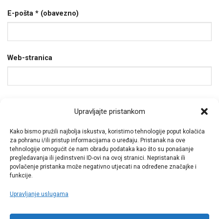
E-pošta
* (obavezno)
Web-stranica
Spremi moje ime, e-poštu i web-stranicu u ovom
Upravljajte pristankom
internet pregledniku za sljedeći put kada budem
Kako bismo pružili najbolja iskustva, koristimo tehnologije poput kolačića
komentirao.
za pohranu i/ili pristup informacijama o uređaju. Pristanak na ove
tehnologije omogućit će nam obradu podataka kao što su ponašanje
pregledavanja ili jedinstveni ID-ovi na ovoj stranici. Nepristanak ili
povlačenje pristanka može negativno utjecati na određene značajke i
funkcije.
Upravljanje uslugama
Call centar