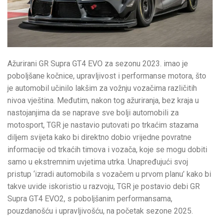
Ažurirani GR Supra GT4 EVO za sezonu 2023. imao je
poboljšane kočnice, upravljivost i performanse motora, što
je automobil učinilo lakšim za vožnju vozačima različitih
nivoa vještina. Međutim, nakon tog ažuriranja, bez kraja u
nastojanjima da se naprave sve bolji automobili za
motosport, TGR je nastavio putovati po trkaćim stazama
diljem svijeta kako bi direktno dobio vrijedne povratne
informacije od trkaćih timova i vozača, koje se mogu dobiti
samo u ekstremnim uvjetima utrka. Unapređujući svoj
pristup ‘izradi automobila s vozačem u prvom planu’ kako bi
takve uvide iskoristio u razvoju, TGR je postavio debi GR
Supra GT4 EVO2, s poboljšanim performansama,
pouzdanošću i upravljivošću, na početak sezone 2025.