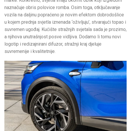
marke. Konkretno, svjetla imaju okomit oblik koji izgledom
naznačuje obris polovice romba. Osim toga, otključavanje
vozila na daljinu popraćeno je novim efektom dobrodošlice
u kojem prednja svjetla iznenada ‘oživljuju’, stvarajući topao i
suvremen ugođaj. Kućište stražnjih svjetala sada je prozirno,
a njihova unutrašnjost posve vidljiva. Dodamo li tomu novi
logotip i redizajnirani difuzor, stražnji kraj djeluje
suvremenije i kvalitetnije.