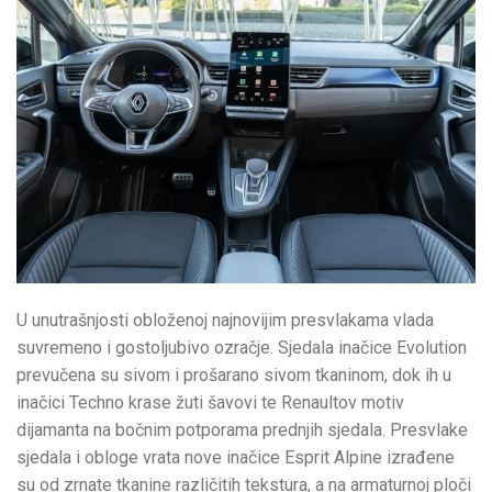
U unutrašnjosti obloženoj najnovijim presvlakama vlada
suvremeno i gostoljubivo ozračje. Sjedala inačice Evolution
prevučena su sivom i prošarano sivom tkaninom, dok ih u
inačici Techno krase žuti šavovi te Renaultov motiv
dijamanta na bočnim potporama prednjih sjedala. Presvlake
sjedala i obloge vrata nove inačice Esprit Alpine izrađene
su od zrnate tkanine različitih tekstura, a na armaturnoj ploči