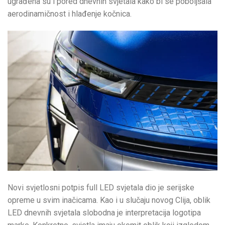
ugrađena su i pored dnevnih svjetala kako bi se poboljšala
aerodinamičnost i hlađenje kočnica.
Novi svjetlosni potpis full LED svjetala dio je serijske
opreme u svim inačicama. Kao i u slučaju novog Clija, oblik
LED dnevnih svjetala slobodna je interpretacija logotipa