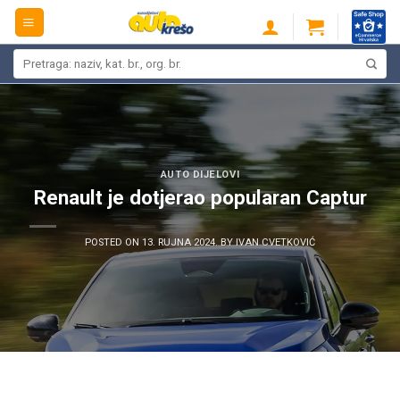
Skip
to
content
Pretraži:
AUTO DIJELOVI
Renault je dotjerao popularan Captur
POSTED ON
13. RUJNA 2024.
BY
IVAN CVETKOVIĆ