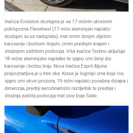
Inačica Evolution dostupna je sa 17-inčnim ukrasnim
poklopcima Flexwheel (17-inčni aluminijski naplatci
dostupni su uz nadoplatu), mat crnim donjim dijelom
karoserije i bočnom linijom, crnim prednjim krajem i
stražnjom zaštitom podvozja. Viša inačica Techno uključuje
18-inčne aluminijske naplatke te sjajno crni donji dio
karoserije i bočnu liniju. Nova inačica Esprit Alpine
prepoznatljiva je u tren oka. Krase je logotipi crne boje Ice,
sjajno crni okviri prozora, 19-inčni naplatci posebna dizajna i
dimenzija, prednji aerodinamični razdjelnik te prednja i
stražnja zaštita podvozja mat sive boje Slate.