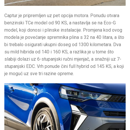
Captur je pripremljen uz pet opcija motora. Ponudu otvara
benzinski TCe model od 90 KS, a nastavlja se na Eco-G
model, koji donosi i plinske instalacije. Promjena kod ovog
modela je povećanje spremnika plina s 32 na 40 litara, a što
bi trebalo osigurati ukupni doseg od 1300 kilometara. Dva
su mild hibrida od 140 i 160 KS, a razlika je u tome što
slabiji dolazi uz 6-stupanjski ručni mjenjač, a snažniji uz 7-
stupanjski EDC. Vrh ponude čini full hybrid od 145 KS, a koji
je moguć uz sve tri razine opreme.