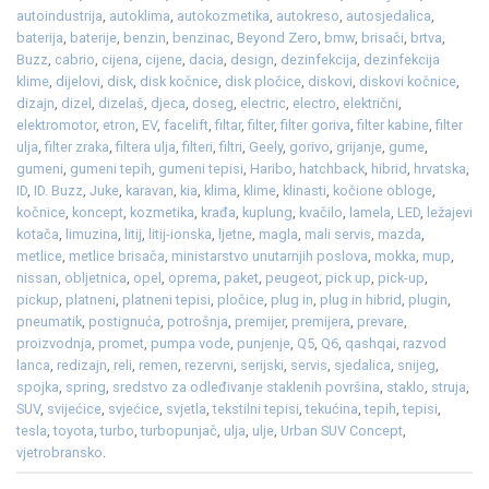
autoindustrija
,
autoklima
,
autokozmetika
,
autokreso
,
autosjedalica
,
baterija
,
baterije
,
benzin
,
benzinac
,
Beyond Zero
,
bmw
,
brisači
,
brtva
,
Buzz
,
cabrio
,
cijena
,
cijene
,
dacia
,
design
,
dezinfekcija
,
dezinfekcija
klime
,
dijelovi
,
disk
,
disk kočnice
,
disk pločice
,
diskovi
,
diskovi kočnice
,
dizajn
,
dizel
,
dizelaš
,
djeca
,
doseg
,
electric
,
electro
,
električni
,
elektromotor
,
etron
,
EV
,
facelift
,
filtar
,
filter
,
filter goriva
,
filter kabine
,
filter
ulja
,
filter zraka
,
filtera ulja
,
filteri
,
filtri
,
Geely
,
gorivo
,
grijanje
,
gume
,
gumeni
,
gumeni tepih
,
gumeni tepisi
,
Haribo
,
hatchback
,
hibrid
,
hrvatska
,
ID
,
ID. Buzz
,
Juke
,
karavan
,
kia
,
klima
,
klime
,
klinasti
,
kočione obloge
,
kočnice
,
koncept
,
kozmetika
,
krađa
,
kuplung
,
kvačilo
,
lamela
,
LED
,
ležajevi
kotača
,
limuzina
,
litij
,
litij-ionska
,
ljetne
,
magla
,
mali servis
,
mazda
,
metlice
,
metlice brisača
,
ministarstvo unutarnjih poslova
,
mokka
,
mup
,
nissan
,
obljetnica
,
opel
,
oprema
,
paket
,
peugeot
,
pick up
,
pick-up
,
pickup
,
platneni
,
platneni tepisi
,
pločice
,
plug in
,
plug in hibrid
,
plugin
,
pneumatik
,
postignuća
,
potrošnja
,
premijer
,
premijera
,
prevare
,
proizvodnja
,
promet
,
pumpa vode
,
punjenje
,
Q5
,
Q6
,
qashqai
,
razvod
lanca
,
redizajn
,
reli
,
remen
,
rezervni
,
serijski
,
servis
,
sjedalica
,
snijeg
,
spojka
,
spring
,
sredstvo za odleđivanje staklenih površina
,
staklo
,
struja
,
SUV
,
svijećice
,
svjećice
,
svjetla
,
tekstilni tepisi
,
tekućina
,
tepih
,
tepisi
,
tesla
,
toyota
,
turbo
,
turbopunjač
,
ulja
,
ulje
,
Urban SUV Concept
,
vjetrobransko
.