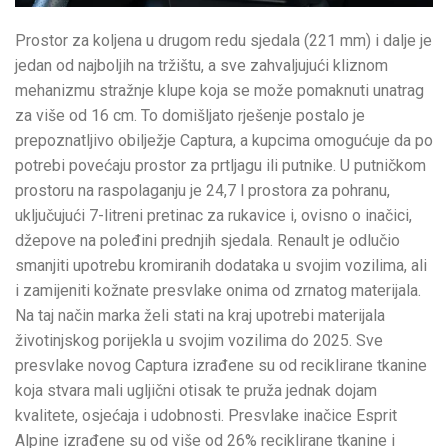
Prostor za koljena u drugom redu sjedala (221 mm) i dalje je
jedan od najboljih na tržištu, a sve zahvaljujući kliznom
mehanizmu stražnje klupe koja se može pomaknuti unatrag
za više od 16 cm. To domišljato rješenje postalo je
prepoznatljivo obilježje Captura, a kupcima omogućuje da po
potrebi povećaju prostor za prtljagu ili putnike. U putničkom
prostoru na raspolaganju je 24,7 l prostora za pohranu,
uključujući 7-litreni pretinac za rukavice i, ovisno o inačici,
džepove na poleđini prednjih sjedala. Renault je odlučio
smanjiti upotrebu kromiranih dodataka u svojim vozilima, ali
i zamijeniti kožnate presvlake onima od zrnatog materijala.
Na taj način marka želi stati na kraj upotrebi materijala
životinjskog porijekla u svojim vozilima do 2025. Sve
presvlake novog Captura izrađene su od reciklirane tkanine
koja stvara mali ugljični otisak te pruža jednak dojam
kvalitete, osjećaja i udobnosti. Presvlake inačice Esprit
Alpine izrađene su od više od 26% reciklirane tkanine i