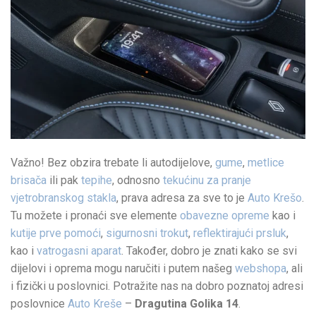
Važno! Bez obzira trebate li autodijelove,
gume
,
metlice
brisača
ili pak
tepihe
, odnosno
tekućinu za pranje
vjetrobranskog stakla
, prava adresa za sve to je
Auto Krešo
.
Tu možete i pronaći sve elemente
obavezne opreme
kao i
kutije prve pomoći
,
sigurnosni trokut
,
reflektirajući prsluk
,
kao i
vatrogasni aparat
. Također, dobro je znati kako se svi
dijelovi i oprema mogu naručiti i putem našeg
webshopa
, ali
i fizički u poslovnici. Potražite nas na dobro poznatoj adresi
poslovnice
Auto Kreše
–
Dragutina Golika 14
.