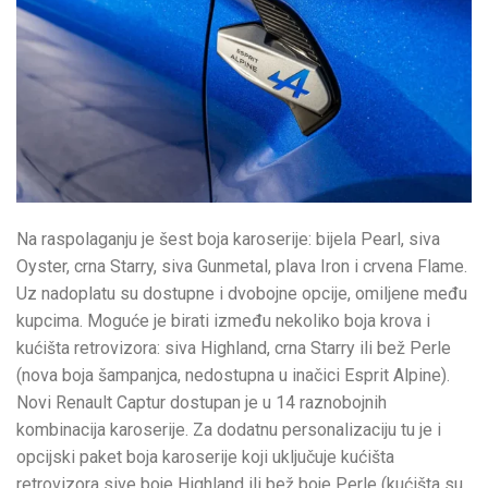
Na raspolaganju je šest boja karoserije: bijela Pearl, siva
Oyster, crna Starry, siva Gunmetal, plava Iron i crvena Flame.
Uz nadoplatu su dostupne i dvobojne opcije, omiljene među
kupcima. Moguće je birati između nekoliko boja krova i
kućišta retrovizora: siva Highland, crna Starry ili bež Perle
(nova boja šampanjca, nedostupna u inačici Esprit Alpine).
Novi Renault Captur dostupan je u 14 raznobojnih
kombinacija karoserije. Za dodatnu personalizaciju tu je i
opcijski paket boja karoserije koji uključuje kućišta
retrovizora sive boje Highland ili bež boje Perle (kućišta su