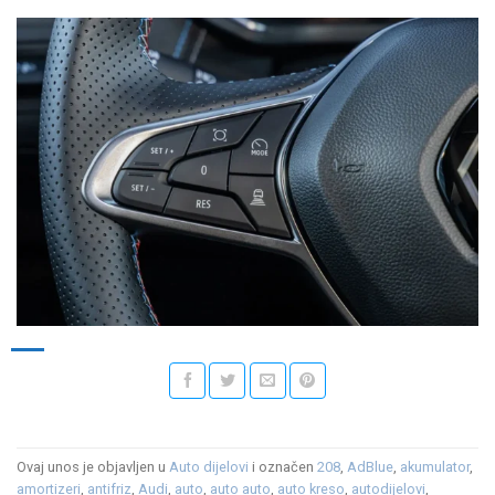
Ovaj unos je objavljen u
Auto dijelovi
i označen
208
,
AdBlue
,
akumulator
,
amortizeri
,
antifriz
,
Audi
,
auto
,
auto auto
,
auto kreso
,
autodijelovi
,