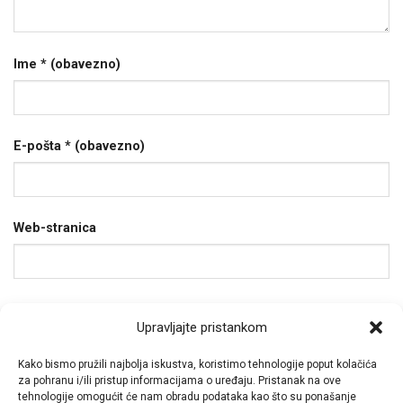
Ime
* (obavezno)
E-pošta
* (obavezno)
Web-stranica
Spremi moje ime, e-poštu i web-stranicu u ovom
Upravljajte pristankom
internet pregledniku za sljedeći put kada budem
komentirao.
Kako bismo pružili najbolja iskustva, koristimo tehnologije poput kolačića
za pohranu i/ili pristup informacijama o uređaju. Pristanak na ove
tehnologije omogućit će nam obradu podataka kao što su ponašanje