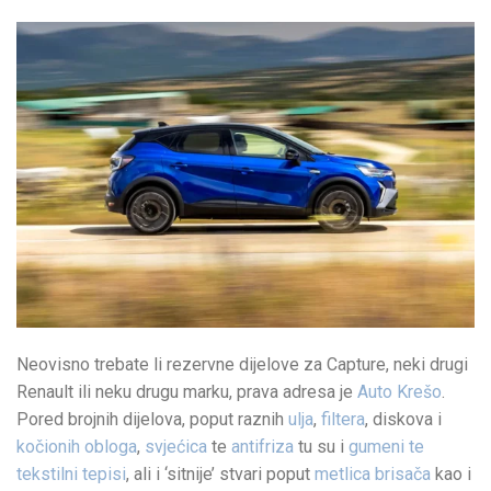
Neovisno trebate li rezervne dijelove za Capture, neki drugi
Renault ili neku drugu marku, prava adresa je
Auto Krešo
.
Pored brojnih dijelova, poput raznih
ulja
,
filtera
, diskova i
kočionih obloga
,
svjećica
te
antifriza
tu su i
gumeni te
tekstilni tepisi
, ali i ‘sitnije’ stvari poput
metlica brisača
kao i