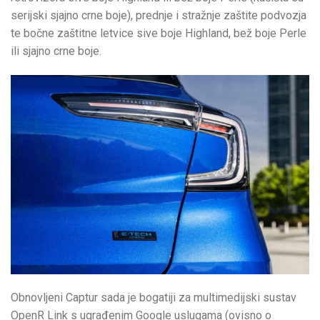
serijski sjajno crne boje), prednje i stražnje zaštite podvozja
te bočne zaštitne letvice sive boje Highland, bež boje Perle
ili sjajno crne boje.
Obnovljeni Captur sada je bogatiji za multimedijski sustav
OpenR Link s ugrađenim Google uslugama (ovisno o