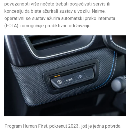
povezanosti više nećete trebati posjećivati servis ili
koncesiju da biste ažurirali sustav u vozilu. Naime,
operativni se sustav ažurira automatski preko interneta
(FOTA) i omogućuje prediktivno održavanje.
Program Human First, pokrenut 2023., još je jedna potvrda