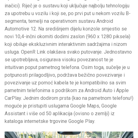
inačici). Riječ je o sustavu koji uključuje najbolju tehnologiju
za upotrebu u vozilu i koji se, po prvi put u nekom vozilu B-
segmenta, temelji na operativnom sustavu Android
Automotive 12. Na središnjem dijelu konzole smjestio se
novi 10,4-inčni okomiti dodirni zaslon (960 x 1280 piksela)
koji obiluje ekskluzivnim interaktivnim sadržajima i nizom
usluga. OpenR Link olakšava svako putovanje. Jednostavno
se upotrebljava, osigurava visoku povezanost te je
intuitivan poput pametnog telefona. Osim toga, sučelje je u
potpunosti prilagodljivo, podržava bežično povezivanje i
povezivanje uz pomoć kabela te je kompatibilno sa svim
pametnim telefonima s podrškom za Android Auto i Apple
CarPlay. Jednim dodirom prsta (kao na pametnom telefonu!)
moguće je pristupiti uslugama Google Maps, Google
Assistant i više od 50 aplikacija (ovisno o zemlji) iz
kataloga internetske trgovine Google Play.