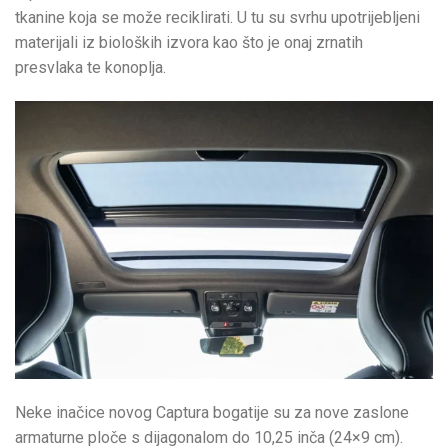
tkanine koja se može reciklirati. U tu su svrhu upotrijebljeni
materijali iz bioloških izvora kao što je onaj zrnatih
presvlaka te konoplja.
Neke inačice novog Captura bogatije su za nove zaslone
armaturne ploče s dijagonalom do 10,25 inča (24×9 cm).