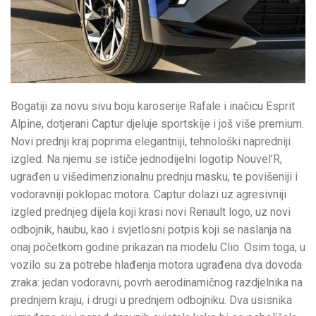
Bogatiji za novu sivu boju karoserije Rafale i inačicu Esprit
Alpine, dotjerani Captur djeluje sportskije i još više premium.
Novi prednji kraj poprima elegantniji, tehnološki napredniji
izgled. Na njemu se ističe jednodijelni logotip Nouvel’R,
ugrađen u višedimenzionalnu prednju masku, te povišeniji i
vodoravniji poklopac motora. Captur dolazi uz agresivniji
izgled prednjeg dijela koji krasi novi Renault logo, uz novi
odbojnik, haubu, kao i svjetlosni potpis koji se naslanja na
onaj početkom godine prikazan na modelu Clio. Osim toga, u
vozilo su za potrebe hlađenja motora ugrađena dva dovoda
zraka: jedan vodoravni, povrh aerodinamičnog razdjelnika na
prednjem kraju, i drugi u prednjem odbojniku. Dva usisnika