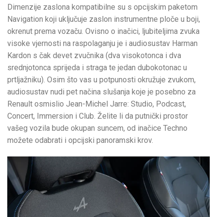
Dimenzije zaslona kompatibilne su s opcijskim paketom
Navigation koji uključuje zaslon instrumentne ploče u boji,
okrenut prema vozaču. Ovisno o inačici, ljubiteljima zvuka
visoke vjernosti na raspolaganju je i audiosustav Harman
Kardon s čak devet zvučnika (dva visokotonca i dva
srednjotonca sprijeda i straga te jedan dubokotonac u
prtljažniku). Osim što vas u potpunosti okružuje zvukom,
audiosustav nudi pet načina slušanja koje je posebno za
Renault osmislio Jean-Michel Jarre: Studio, Podcast,
Concert, Immersion i Club. Želite li da putnički prostor
vašeg vozila bude okupan suncem, od inačice Techno
možete odabrati i opcijski panoramski krov.