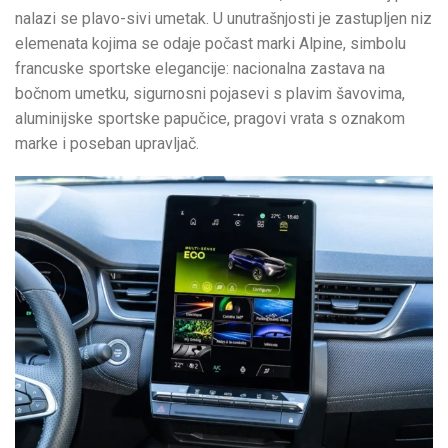
nalazi se plavo-sivi umetak. U unutrašnjosti je zastupljen niz
elemenata kojima se odaje počast marki Alpine, simbolu
francuske sportske elegancije: nacionalna zastava na
bočnom umetku, sigurnosni pojasevi s plavim šavovima,
aluminijske sportske papučice, pragovi vrata s oznakom
marke i poseban upravljač.