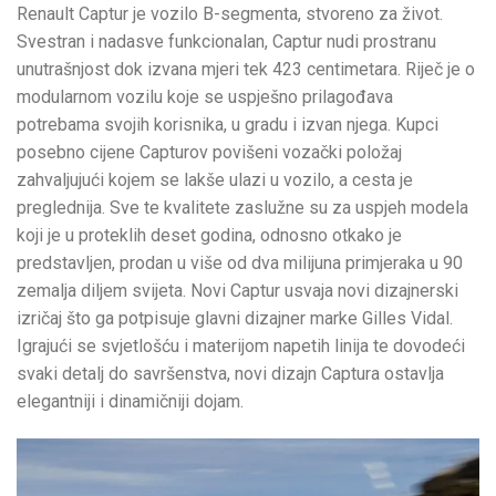
Renault Captur je vozilo B-segmenta, stvoreno za život.
Svestran i nadasve funkcionalan, Captur nudi prostranu
unutrašnjost dok izvana mjeri tek 423 centimetara. Riječ je o
modularnom vozilu koje se uspješno prilagođava
potrebama svojih korisnika, u gradu i izvan njega. Kupci
posebno cijene Capturov povišeni vozački položaj
zahvaljujući kojem se lakše ulazi u vozilo, a cesta je
preglednija. Sve te kvalitete zaslužne su za uspjeh modela
koji je u proteklih deset godina, odnosno otkako je
predstavljen, prodan u više od dva milijuna primjeraka u 90
zemalja diljem svijeta. Novi Captur usvaja novi dizajnerski
izričaj što ga potpisuje glavni dizajner marke Gilles Vidal.
Igrajući se svjetlošću i materijom napetih linija te dovodeći
svaki detalj do savršenstva, novi dizajn Captura ostavlja
elegantniji i dinamičniji dojam.