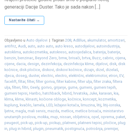
generaciji Dacije Duster. Tako je sada nakon […]
Nastavite čitati
→
Objavljeno u
Auto dijelovi
|
Tagiran
208
,
AdBlue
,
akumulator
,
amortizeri
,
antifriz
,
Audi
,
auto
,
auto auto
,
auto kreso
,
autodijelovi
,
autoindustrija
,
autoklima
,
autokozmetika
,
autokreso
,
autosjedalica
,
baterija
,
baterije
,
benzin
,
benzinac
,
Beyond Zero
,
bmw
,
brisači
,
brtva
,
Buzz
,
cabrio
,
cijena
,
cijene
,
dacia
,
design
,
dezinfekcija
,
dezinfekcija klime
,
dijelovi
,
disk
,
disk
kočnice
,
disk pločice
,
diskovi
,
diskovi kočnice
,
dizajn
,
dizel
,
dizelaš
,
djeca
,
doseg
,
duster
,
electric
,
electro
,
električni
,
elektromotor
,
etron
,
EV
,
facelift
,
filtar
,
filter
,
filter goriva
,
filter kabine
,
filter ulja
,
filter zraka
,
filtera
ulja
,
filteri
,
filtri
,
Geely
,
gorivo
,
grijanje
,
gume
,
gumeni
,
gumeni tepih
,
gumeni tepisi
,
Haribo
,
hatchback
,
hibrid
,
hrvatska
,
Juke
,
karavan
,
kia
,
klima
,
klime
,
klinasti
,
kočione obloge
,
kočnice
,
koncept
,
kozmetika
,
kuplung
,
kvačilo
,
lamela
,
LED
,
ležajevi kotača
,
limuzina
,
litij
,
litij-ionska
,
ljetne
,
magla
,
mali servis
,
mazda
,
metlice
,
metlice brisača
,
ministarstvo
unutarnjih poslova
,
mokka
,
mup
,
nissan
,
obljetnica
,
opel
,
oprema
,
paket
,
peugeot
,
pick up
,
pick-up
,
pickup
,
platneni
,
platneni tepisi
,
pločice
,
plug
in
,
plug in hibrid
,
plugin
,
pneumatik
,
postignuća
,
potrošnja
,
premijer
,