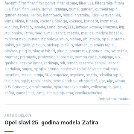
facelift
,
filtar
,
filter
,
filter goriva
,
filter kabine
,
filter ulja
,
filter zraka
,
filtera
ulja
,
filteri
,
filtri
,
Geely
,
gorivo
,
grijanje
,
gume
,
gumeni
,
gumeni tepih
,
gumeni tepisi
,
Haribo
,
hatchback
,
hibrid
,
hrvatska
,
Juke
,
karavan
,
kia
,
klima
,
klime
,
klinasti
,
kočione obloge
,
kočnice
,
koncept
,
kozmetika
,
kuplung
,
kvačilo
,
lamela
,
Land Rover
,
LED
,
ležajevi kotača
,
limuzina
,
litij
,
litij-ionska
,
ljetne
,
magla
,
mali servis
,
mazda
,
metlice
,
metlice brisača
,
ministarstvo unutarnjih poslova
,
mup
,
nissan
,
obljetnica
,
opel
,
oprema
,
paket
,
peugeot
,
pick up
,
pick-up
,
pickup
,
platneni
,
platneni tepisi
,
pločice
,
plug in
,
plug in hibrid
,
plugin
,
pneumatik
,
postignuća
,
potrošnja
,
premijer
,
premijera
,
proizvodnja
,
promet
,
pumpa vode
,
punjenje
,
Q6
,
qashqai
,
razvod lanca
,
redizajn
,
reli
,
remen
,
rezervni
,
serijski
,
servis
,
sjedalica
,
snijeg
,
spojka
,
spring
,
sredstvo za odleđivanje staklenih
površina
,
staklo
,
struja
,
SUV
,
svijećice
,
svjećice
,
svjetla
,
tekstilni tepisi
,
tekućina
,
tepih
,
tepisi
,
tesla
,
toyota
,
turbo
,
turbopunjač
,
ulja
,
ulje
,
Urban
SUV Concept
,
vjetrobransko
,
vjetrobransko staklo
,
volkswagen
,
yaris
,
zafira
,
zamašnjak
,
zima
,
zimska oprema
,
zimska tekućina
Ostavite komentar
AUTO DIJELOVI
Opel slavi 25. godina modela Zafira