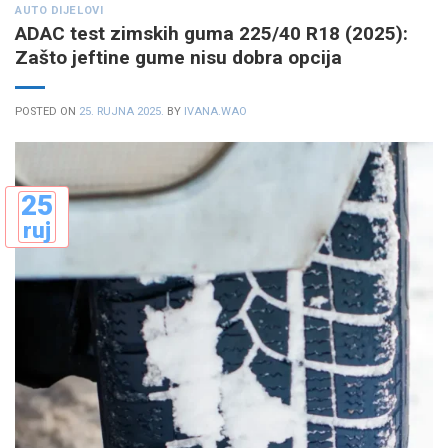
AUTO DIJELOVI
ADAC test zimskih guma 225/40 R18 (2025):
Zašto jeftine gume nisu dobra opcija
POSTED ON
25. RUJNA 2025.
BY
IVANA.WAO
25
ruj