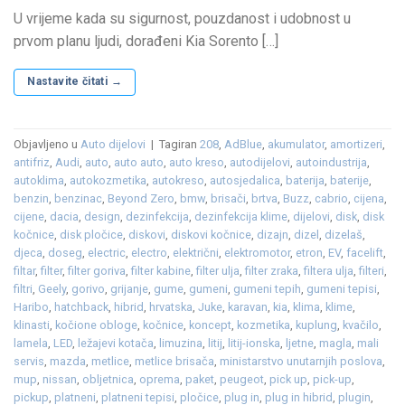
U vrijeme kada su sigurnost, pouzdanost i udobnost u
prvom planu ljudi, dorađeni Kia Sorento […]
Nastavite čitati
→
Objavljeno u
Auto dijelovi
|
Tagiran
208
,
AdBlue
,
akumulator
,
amortizeri
,
antifriz
,
Audi
,
auto
,
auto auto
,
auto kreso
,
autodijelovi
,
autoindustrija
,
autoklima
,
autokozmetika
,
autokreso
,
autosjedalica
,
baterija
,
baterije
,
benzin
,
benzinac
,
Beyond Zero
,
bmw
,
brisači
,
brtva
,
Buzz
,
cabrio
,
cijena
,
cijene
,
dacia
,
design
,
dezinfekcija
,
dezinfekcija klime
,
dijelovi
,
disk
,
disk
kočnice
,
disk pločice
,
diskovi
,
diskovi kočnice
,
dizajn
,
dizel
,
dizelaš
,
djeca
,
doseg
,
electric
,
electro
,
električni
,
elektromotor
,
etron
,
EV
,
facelift
,
filtar
,
filter
,
filter goriva
,
filter kabine
,
filter ulja
,
filter zraka
,
filtera ulja
,
filteri
,
filtri
,
Geely
,
gorivo
,
grijanje
,
gume
,
gumeni
,
gumeni tepih
,
gumeni tepisi
,
Haribo
,
hatchback
,
hibrid
,
hrvatska
,
Juke
,
karavan
,
kia
,
klima
,
klime
,
klinasti
,
kočione obloge
,
kočnice
,
koncept
,
kozmetika
,
kuplung
,
kvačilo
,
lamela
,
LED
,
ležajevi kotača
,
limuzina
,
litij
,
litij-ionska
,
ljetne
,
magla
,
mali
servis
,
mazda
,
metlice
,
metlice brisača
,
ministarstvo unutarnjih poslova
,
mup
,
nissan
,
obljetnica
,
oprema
,
paket
,
peugeot
,
pick up
,
pick-up
,
pickup
,
platneni
,
platneni tepisi
,
pločice
,
plug in
,
plug in hibrid
,
plugin
,