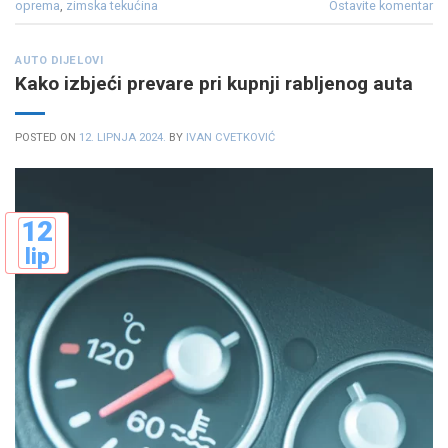
oprema
,
zimska tekućina
Ostavite komentar
AUTO DIJELOVI
Kako izbjeći prevare pri kupnji rabljenog auta
POSTED ON
12. LIPNJA 2024.
BY
IVAN CVETKOVIĆ
12
lip