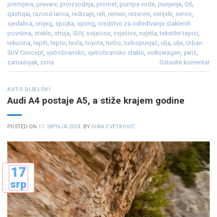
premijera
,
prevare
,
proizvodnja
,
promet
,
pumpa vode
,
punjenje
,
Q6
,
qashqai
,
razvod lanca
,
redizajn
,
reli
,
remen
,
rezervni
,
serijski
,
servis
,
sjedalica
,
snijeg
,
spojka
,
spring
,
sredstvo za odleđivanje staklenih
površina
,
staklo
,
struja
,
SUV
,
svijećice
,
svjećice
,
svjetla
,
tekstilni tepisi
,
tekućina
,
tepih
,
tepisi
,
tesla
,
toyota
,
turbo
,
turbopunjač
,
ulja
,
ulje
,
Urban
SUV Concept
,
vjetrobransko
,
vjetrobransko staklo
,
volkswagen
,
yaris
,
zamašnjak
,
zima
Ostavite komentar
AUTO DIJELOVI
Audi A4 postaje A5, a stiže krajem godine
POSTED ON
17. SRPNJA 2024.
BY
IVAN CVETKOVIĆ
17
srp