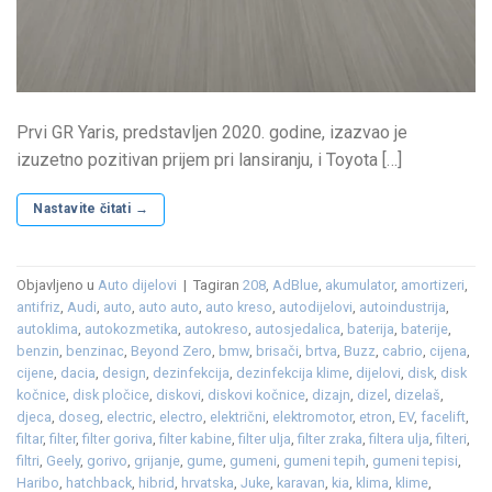
Prvi GR Yaris, predstavljen 2020. godine, izazvao je
izuzetno pozitivan prijem pri lansiranju, i Toyota […]
Nastavite čitati
→
Objavljeno u
Auto dijelovi
|
Tagiran
208
,
AdBlue
,
akumulator
,
amortizeri
,
antifriz
,
Audi
,
auto
,
auto auto
,
auto kreso
,
autodijelovi
,
autoindustrija
,
autoklima
,
autokozmetika
,
autokreso
,
autosjedalica
,
baterija
,
baterije
,
benzin
,
benzinac
,
Beyond Zero
,
bmw
,
brisači
,
brtva
,
Buzz
,
cabrio
,
cijena
,
cijene
,
dacia
,
design
,
dezinfekcija
,
dezinfekcija klime
,
dijelovi
,
disk
,
disk
kočnice
,
disk pločice
,
diskovi
,
diskovi kočnice
,
dizajn
,
dizel
,
dizelaš
,
djeca
,
doseg
,
electric
,
electro
,
električni
,
elektromotor
,
etron
,
EV
,
facelift
,
filtar
,
filter
,
filter goriva
,
filter kabine
,
filter ulja
,
filter zraka
,
filtera ulja
,
filteri
,
filtri
,
Geely
,
gorivo
,
grijanje
,
gume
,
gumeni
,
gumeni tepih
,
gumeni tepisi
,
Haribo
,
hatchback
,
hibrid
,
hrvatska
,
Juke
,
karavan
,
kia
,
klima
,
klime
,