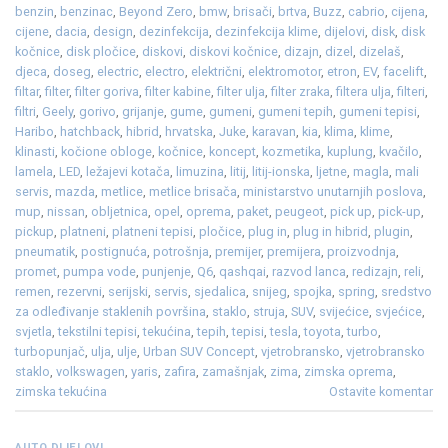
benzin
,
benzinac
,
Beyond Zero
,
bmw
,
brisači
,
brtva
,
Buzz
,
cabrio
,
cijena
,
cijene
,
dacia
,
design
,
dezinfekcija
,
dezinfekcija klime
,
dijelovi
,
disk
,
disk
kočnice
,
disk pločice
,
diskovi
,
diskovi kočnice
,
dizajn
,
dizel
,
dizelaš
,
djeca
,
doseg
,
electric
,
electro
,
električni
,
elektromotor
,
etron
,
EV
,
facelift
,
filtar
,
filter
,
filter goriva
,
filter kabine
,
filter ulja
,
filter zraka
,
filtera ulja
,
filteri
,
filtri
,
Geely
,
gorivo
,
grijanje
,
gume
,
gumeni
,
gumeni tepih
,
gumeni tepisi
,
Haribo
,
hatchback
,
hibrid
,
hrvatska
,
Juke
,
karavan
,
kia
,
klima
,
klime
,
klinasti
,
kočione obloge
,
kočnice
,
koncept
,
kozmetika
,
kuplung
,
kvačilo
,
lamela
,
LED
,
ležajevi kotača
,
limuzina
,
litij
,
litij-ionska
,
ljetne
,
magla
,
mali
servis
,
mazda
,
metlice
,
metlice brisača
,
ministarstvo unutarnjih poslova
,
mup
,
nissan
,
obljetnica
,
opel
,
oprema
,
paket
,
peugeot
,
pick up
,
pick-up
,
pickup
,
platneni
,
platneni tepisi
,
pločice
,
plug in
,
plug in hibrid
,
plugin
,
pneumatik
,
postignuća
,
potrošnja
,
premijer
,
premijera
,
proizvodnja
,
promet
,
pumpa vode
,
punjenje
,
Q6
,
qashqai
,
razvod lanca
,
redizajn
,
reli
,
remen
,
rezervni
,
serijski
,
servis
,
sjedalica
,
snijeg
,
spojka
,
spring
,
sredstvo
za odleđivanje staklenih površina
,
staklo
,
struja
,
SUV
,
svijećice
,
svjećice
,
svjetla
,
tekstilni tepisi
,
tekućina
,
tepih
,
tepisi
,
tesla
,
toyota
,
turbo
,
turbopunjač
,
ulja
,
ulje
,
Urban SUV Concept
,
vjetrobransko
,
vjetrobransko
staklo
,
volkswagen
,
yaris
,
zafira
,
zamašnjak
,
zima
,
zimska oprema
,
zimska tekućina
Ostavite komentar
AUTO DIJELOVI