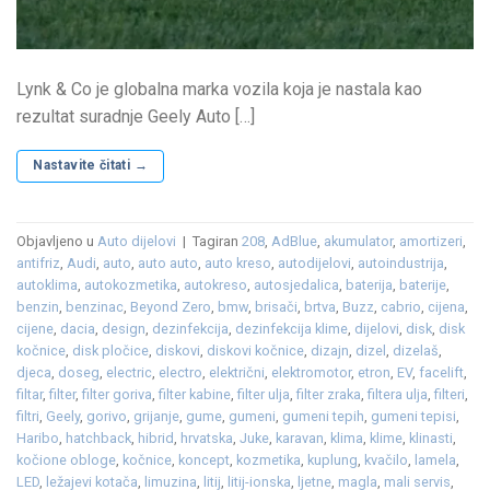
Lynk & Co je globalna marka vozila koja je nastala kao
rezultat suradnje Geely Auto […]
Nastavite čitati
→
Objavljeno u
Auto dijelovi
|
Tagiran
208
,
AdBlue
,
akumulator
,
amortizeri
,
antifriz
,
Audi
,
auto
,
auto auto
,
auto kreso
,
autodijelovi
,
autoindustrija
,
autoklima
,
autokozmetika
,
autokreso
,
autosjedalica
,
baterija
,
baterije
,
benzin
,
benzinac
,
Beyond Zero
,
bmw
,
brisači
,
brtva
,
Buzz
,
cabrio
,
cijena
,
cijene
,
dacia
,
design
,
dezinfekcija
,
dezinfekcija klime
,
dijelovi
,
disk
,
disk
kočnice
,
disk pločice
,
diskovi
,
diskovi kočnice
,
dizajn
,
dizel
,
dizelaš
,
djeca
,
doseg
,
electric
,
electro
,
električni
,
elektromotor
,
etron
,
EV
,
facelift
,
filtar
,
filter
,
filter goriva
,
filter kabine
,
filter ulja
,
filter zraka
,
filtera ulja
,
filteri
,
filtri
,
Geely
,
gorivo
,
grijanje
,
gume
,
gumeni
,
gumeni tepih
,
gumeni tepisi
,
Haribo
,
hatchback
,
hibrid
,
hrvatska
,
Juke
,
karavan
,
klima
,
klime
,
klinasti
,
kočione obloge
,
kočnice
,
koncept
,
kozmetika
,
kuplung
,
kvačilo
,
lamela
,
LED
,
ležajevi kotača
,
limuzina
,
litij
,
litij-ionska
,
ljetne
,
magla
,
mali servis
,