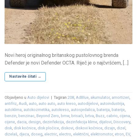
Novi heroj originalnog britanskog pustolovnog brenda
Defender je novi Defender OCTA. Riječ je o najčvršćem, […]
Nastavite čitati
→
Objavljeno u
Auto dijelovi
|
Tagiran
208
,
AdBlue
,
akumulator
,
amortizeri
,
antifriz
,
Audi
,
auto
,
auto auto
,
auto kreso
,
autodijelovi
,
autoindustrija
,
autoklima
,
autokozmetika
,
autokreso
,
autosjedalica
,
baterija
,
baterije
,
benzin
,
benzinac
,
Beyond Zero
,
bmw
,
brisači
,
brtva
,
Buzz
,
cabrio
,
cijena
,
cijene
,
dacia
,
design
,
dezinfekcija
,
dezinfekcija klime
,
dijelovi
,
Discovery
,
disk
,
disk kočnice
,
disk pločice
,
diskovi
,
diskovi kočnice
,
dizajn
,
dizel
,
dizelaš
,
djeca
,
doseg
,
electric
,
electro
,
električni
,
elektromotor
,
etron
,
EV
,