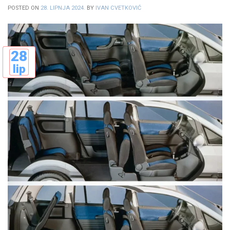
POSTED ON
28. LIPNJA 2024.
BY
IVAN CVETKOVIĆ
28
lip