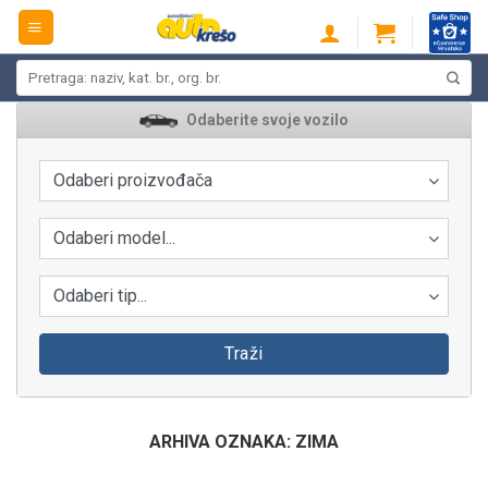
Skip
to
content
Pretraži:
Odaberite svoje vozilo
Odaberi proizvođača
Odaberi model...
Odaberi tip...
Traži
ARHIVA OZNAKA:
ZIMA