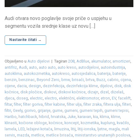
Audi otvara novo poglavlje svoje priče o uspjehu u
segmentu vozila srednje klase uz novu […]
Nastavite čitati
→
Objavljeno u
Auto dijelovi
|
Tagiran
208
,
AdBlue
,
akumulator
,
amortizeri
,
antifriz
,
Audi
,
auto
,
auto auto
,
auto kreso
,
autodijelovi
,
autoindustrija
,
autoklima
,
autokozmetika
,
autokreso
,
autosjedalica
,
baterija
,
baterije
,
benzin
,
benzinac
,
Beyond Zero
,
bmw
,
brisači
,
brtva
,
Buzz
,
cabrio
,
cijena
,
cijene
,
dacia
,
design
,
dezinfekcija
,
dezinfekcija klime
,
dijelovi
,
disk
,
disk
kočnice
,
disk pločice
,
diskovi
,
diskovi kočnice
,
dizajn
,
dizel
,
dizelaš
,
djeca
,
doseg
,
electric
,
electro
,
električni
,
elektromotor
,
etron
,
EV
,
facelift
,
filtar
,
filter
,
filter goriva
,
filter kabine
,
filter ulja
,
filter zraka
,
filtera ulja
,
filteri
,
filtri
,
Geely
,
gorivo
,
grijanje
,
gume
,
gumeni
,
gumeni tepih
,
gumeni tepisi
,
Haribo
,
hatchback
,
hibrid
,
hrvatska
,
Juke
,
karavan
,
kia
,
klima
,
klime
,
klinasti
,
kočione obloge
,
kočnice
,
koncept
,
kozmetika
,
kuplung
,
kvačilo
,
lamela
,
LED
,
ležajevi kotača
,
limuzina
,
litij
,
litij-ionska
,
ljetne
,
magla
,
mali
servis
,
mazda
,
metlice
,
metlice brisača
,
ministarstvo unutarnjih poslova
,