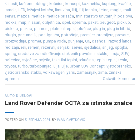
klinasti
,
kočione obloge
,
kočnice
,
koncept
,
kozmetika
,
kuplung
,
kvačilo
,
lamela
,
LED
,
ležajevi kotača
,
limuzina
,
litij
,
litij-ionska
,
ljetne
,
magla
,
mali
servis
,
mazda
,
metlice
,
metlice brisača
,
ministarstvo unutarnjih poslova
,
mokka
,
mup
,
nissan
,
obljetnica
,
opel
,
oprema
,
paket
,
peugeot
,
pick up
,
pick-up
,
pickup
,
platneni
,
platneni tepisi
,
pločice
,
plug in
,
plug in hibrid
,
plugin
,
pneumatik
,
postignuća
,
potrošnja
,
premijer
,
premijera
,
prevare
,
proizvodnja
,
promet
,
pumpa vode
,
punjenje
,
Q6
,
qashqai
,
razvod lanca
,
redizajn
,
reli
,
remen
,
rezervni
,
serijski
,
servis
,
sjedalica
,
snijeg
,
spojka
,
spring
,
sredstvo za odleđivanje staklenih površina
,
staklo
,
struja
,
SUV
,
svijećice
,
svjećice
,
svjetla
,
tekstilni tepisi
,
tekućina
,
tepih
,
tepisi
,
tesla
,
toyota
,
turbo
,
turbopunjač
,
ulja
,
ulje
,
Urban SUV Concept
,
vjetrobransko
,
vjetrobransko staklo
,
volkswagen
,
yaris
,
zamašnjak
,
zima
,
zimska
oprema
Ostavite komentar
AUTO DIJELOVI
Land Rover Defender OCTA za istinske znalce
POSTED ON
5. SRPNJA 2024.
BY
IVAN CVETKOVIĆ