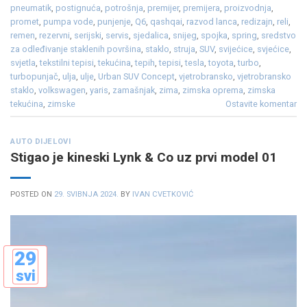
pneumatik
,
postignuća
,
potrošnja
,
premijer
,
premijera
,
proizvodnja
,
promet
,
pumpa vode
,
punjenje
,
Q6
,
qashqai
,
razvod lanca
,
redizajn
,
reli
,
remen
,
rezervni
,
serijski
,
servis
,
sjedalica
,
snijeg
,
spojka
,
spring
,
sredstvo
za odleđivanje staklenih površina
,
staklo
,
struja
,
SUV
,
svijećice
,
svjećice
,
svjetla
,
tekstilni tepisi
,
tekućina
,
tepih
,
tepisi
,
tesla
,
toyota
,
turbo
,
turbopunjač
,
ulja
,
ulje
,
Urban SUV Concept
,
vjetrobransko
,
vjetrobransko
staklo
,
volkswagen
,
yaris
,
zamašnjak
,
zima
,
zimska oprema
,
zimska
tekućina
,
zimske
Ostavite komentar
AUTO DIJELOVI
Stigao je kineski Lynk & Co uz prvi model 01
POSTED ON
29. SVIBNJA 2024.
BY
IVAN CVETKOVIĆ
29
svi