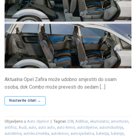
Aktualna Opel Zafira može udobno smjestiti do osam
osoba, dok Combo može prevesti do sedam […]
Nastavite čitati
→
Objavljeno u
Auto dijelovi
|
Tagiran
208
,
AdBlue
,
akumulator
,
amortizeri
,
antifriz
,
Audi
,
auto
,
auto auto
,
auto kreso
,
autodijelovi
,
autoindustrija
,
autoklima
,
autokozmetika
,
autokreso
,
autosjedalica
,
baterija
,
baterije
,