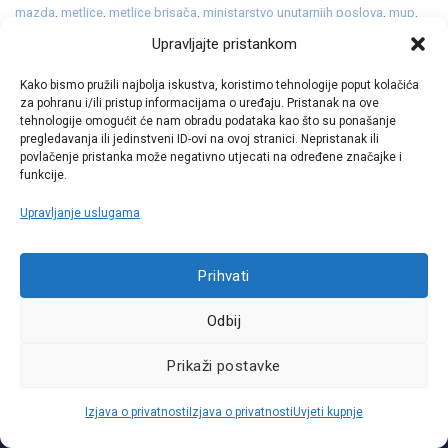
mazda
,
metlice
,
metlice brisača
,
ministarstvo unutarnjih poslova
,
mup
,
nissan
,
obljetnica
,
oprema
,
paket
,
peugeot
,
pick up
,
pick-up
,
pickup
,
Upravljajte pristankom
platneni
,
platneni tepisi
,
pločice
,
plug in
,
plug in hibrid
,
plugin
,
pneumatik
,
postignuća
,
potrošnja
,
premijer
,
premijera
,
proizvodnja
,
Kako bismo pružili najbolja iskustva, koristimo tehnologije poput kolačića
promet
,
pumpa vode
,
punjenje
,
Q6
,
qashqai
,
razvod lanca
,
redizajn
,
reli
,
za pohranu i/ili pristup informacijama o uređaju. Pristanak na ove
remen
,
rezervni
,
serijski
,
servis
,
sjedalica
,
snijeg
,
spojka
,
spring
,
sredstvo
tehnologije omogućit će nam obradu podataka kao što su ponašanje
za odleđivanje staklenih površina
,
staklo
,
struja
,
SUV
,
svijećice
,
svjećice
,
pregledavanja ili jedinstveni ID-ovi na ovoj stranici. Nepristanak ili
svjetla
,
tekstilni tepisi
,
tekućina
,
tepih
,
tepisi
,
tesla
,
toyota
,
turbo
,
povlačenje pristanka može negativno utjecati na određene značajke i
turbopunjač
,
ulja
,
ulje
,
Urban SUV Concept
,
vjetrobransko
,
vjetrobransko
funkcije.
staklo
,
volkswagen
,
yaris
,
zamašnjak
,
zima
,
zimska oprema
,
zimska
tekućina
Ostavite komentar
Upravljanje uslugama
Prihvati
1
2
3
4
…
8
Odbij
Prikaži postavke
Call centar
+38513030300
Izjava o privatnosti
Izjava o privatnosti
Uvjeti kupnje