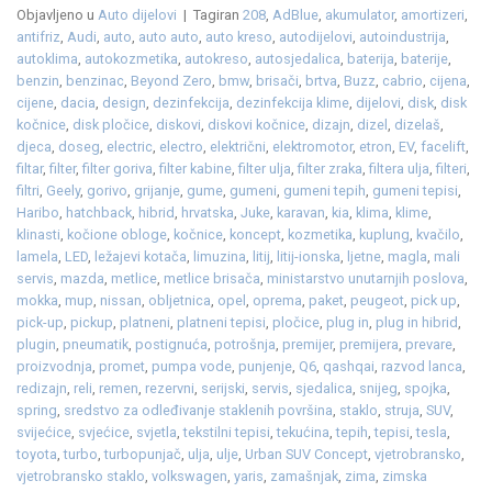
Objavljeno u
Auto dijelovi
|
Tagiran
208
,
AdBlue
,
akumulator
,
amortizeri
,
antifriz
,
Audi
,
auto
,
auto auto
,
auto kreso
,
autodijelovi
,
autoindustrija
,
autoklima
,
autokozmetika
,
autokreso
,
autosjedalica
,
baterija
,
baterije
,
benzin
,
benzinac
,
Beyond Zero
,
bmw
,
brisači
,
brtva
,
Buzz
,
cabrio
,
cijena
,
cijene
,
dacia
,
design
,
dezinfekcija
,
dezinfekcija klime
,
dijelovi
,
disk
,
disk
kočnice
,
disk pločice
,
diskovi
,
diskovi kočnice
,
dizajn
,
dizel
,
dizelaš
,
djeca
,
doseg
,
electric
,
electro
,
električni
,
elektromotor
,
etron
,
EV
,
facelift
,
filtar
,
filter
,
filter goriva
,
filter kabine
,
filter ulja
,
filter zraka
,
filtera ulja
,
filteri
,
filtri
,
Geely
,
gorivo
,
grijanje
,
gume
,
gumeni
,
gumeni tepih
,
gumeni tepisi
,
Haribo
,
hatchback
,
hibrid
,
hrvatska
,
Juke
,
karavan
,
kia
,
klima
,
klime
,
klinasti
,
kočione obloge
,
kočnice
,
koncept
,
kozmetika
,
kuplung
,
kvačilo
,
lamela
,
LED
,
ležajevi kotača
,
limuzina
,
litij
,
litij-ionska
,
ljetne
,
magla
,
mali
servis
,
mazda
,
metlice
,
metlice brisača
,
ministarstvo unutarnjih poslova
,
mokka
,
mup
,
nissan
,
obljetnica
,
opel
,
oprema
,
paket
,
peugeot
,
pick up
,
pick-up
,
pickup
,
platneni
,
platneni tepisi
,
pločice
,
plug in
,
plug in hibrid
,
plugin
,
pneumatik
,
postignuća
,
potrošnja
,
premijer
,
premijera
,
prevare
,
proizvodnja
,
promet
,
pumpa vode
,
punjenje
,
Q6
,
qashqai
,
razvod lanca
,
redizajn
,
reli
,
remen
,
rezervni
,
serijski
,
servis
,
sjedalica
,
snijeg
,
spojka
,
spring
,
sredstvo za odleđivanje staklenih površina
,
staklo
,
struja
,
SUV
,
svijećice
,
svjećice
,
svjetla
,
tekstilni tepisi
,
tekućina
,
tepih
,
tepisi
,
tesla
,
toyota
,
turbo
,
turbopunjač
,
ulja
,
ulje
,
Urban SUV Concept
,
vjetrobransko
,
vjetrobransko staklo
,
volkswagen
,
yaris
,
zamašnjak
,
zima
,
zimska