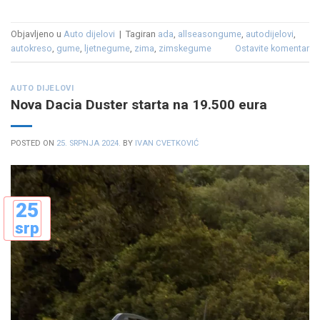
Objavljeno u
Auto dijelovi
|
Tagiran
ada
,
allseasongume
,
autodijelovi
,
autokreso
,
gume
,
ljetnegume
,
zima
,
zimskegume
Ostavite komentar
AUTO DIJELOVI
Nova Dacia Duster starta na 19.500 eura
POSTED ON
25. SRPNJA 2024.
BY
IVAN CVETKOVIĆ
25
srp