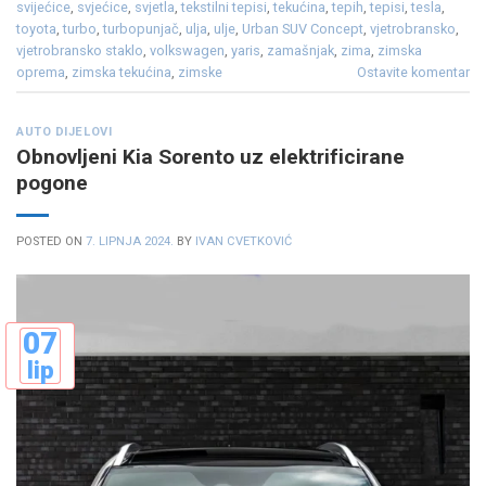
svijećice
,
svjećice
,
svjetla
,
tekstilni tepisi
,
tekućina
,
tepih
,
tepisi
,
tesla
,
toyota
,
turbo
,
turbopunjač
,
ulja
,
ulje
,
Urban SUV Concept
,
vjetrobransko
,
vjetrobransko staklo
,
volkswagen
,
yaris
,
zamašnjak
,
zima
,
zimska
oprema
,
zimska tekućina
,
zimske
Ostavite komentar
AUTO DIJELOVI
Obnovljeni Kia Sorento uz elektrificirane
pogone
POSTED ON
7. LIPNJA 2024.
BY
IVAN CVETKOVIĆ
07
lip