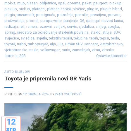
mokka
,
mup
,
nissan
,
obljetnica
,
opel
,
oprema
,
paket
,
peugeot
,
pick up
,
pick-up
,
pickup
,
platneni
,
platneni tepisi
,
pločice
,
plug in
,
plug in hibrid
,
plugin
,
pneumatik
,
postignuća
,
potrošnja
,
premijer
,
premijera
,
prevare
,
proizvodnja
,
promet
,
pumpa vode
,
punjenje
,
Q6
,
qashqai
,
razvod lanca
,
redizajn
,
reli
,
remen
,
rezervni
,
serijski
,
servis
,
sjedalica
,
snijeg
,
spojka
,
spring
,
sredstvo za odleđivanje staklenih površina
,
staklo
,
struja
,
SUV
,
svijećice
,
svjećice
,
svjetla
,
tekstilni tepisi
,
tekućina
,
tepih
,
tepisi
,
tesla
,
toyota
,
turbo
,
turbopunjač
,
ulja
,
ulje
,
Urban SUV Concept
,
vjetrobransko
,
vjetrobransko staklo
,
volkswagen
,
yaris
,
zamašnjak
,
zima
,
zimska
oprema. 208
Ostavite komentar
AUTO DIJELOVI
Toyota je pripremila novi GR Yaris
POSTED ON
12. SRPNJA 2024.
BY
IVAN CVETKOVIĆ
12
srp