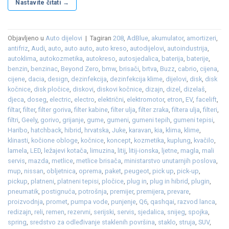
Nastavite čitati
→
Objavljeno u
Auto dijelovi
|
Tagiran
208
,
AdBlue
,
akumulator
,
amortizeri
,
antifriz
,
Audi
,
auto
,
auto auto
,
auto kreso
,
autodijelovi
,
autoindustrija
,
autoklima
,
autokozmetika
,
autokreso
,
autosjedalica
,
baterija
,
baterije
,
benzin
,
benzinac
,
Beyond Zero
,
bmw
,
brisači
,
brtva
,
Buzz
,
cabrio
,
cijena
,
cijene
,
dacia
,
design
,
dezinfekcija
,
dezinfekcija klime
,
dijelovi
,
disk
,
disk
kočnice
,
disk pločice
,
diskovi
,
diskovi kočnice
,
dizajn
,
dizel
,
dizelaš
,
djeca
,
doseg
,
electric
,
electro
,
električni
,
elektromotor
,
etron
,
EV
,
facelift
,
filtar
,
filter
,
filter goriva
,
filter kabine
,
filter ulja
,
filter zraka
,
filtera ulja
,
filteri
,
filtri
,
Geely
,
gorivo
,
grijanje
,
gume
,
gumeni
,
gumeni tepih
,
gumeni tepisi
,
Haribo
,
hatchback
,
hibrid
,
hrvatska
,
Juke
,
karavan
,
kia
,
klima
,
klime
,
klinasti
,
kočione obloge
,
kočnice
,
koncept
,
kozmetika
,
kuplung
,
kvačilo
,
lamela
,
LED
,
ležajevi kotača
,
limuzina
,
litij
,
litij-ionska
,
ljetne
,
magla
,
mali
servis
,
mazda
,
metlice
,
metlice brisača
,
ministarstvo unutarnjih poslova
,
mup
,
nissan
,
obljetnica
,
oprema
,
paket
,
peugeot
,
pick up
,
pick-up
,
pickup
,
platneni
,
platneni tepisi
,
pločice
,
plug in
,
plug in hibrid
,
plugin
,
pneumatik
,
postignuća
,
potrošnja
,
premijer
,
premijera
,
prevare
,
proizvodnja
,
promet
,
pumpa vode
,
punjenje
,
Q6
,
qashqai
,
razvod lanca
,
redizajn
,
reli
,
remen
,
rezervni
,
serijski
,
servis
,
sjedalica
,
snijeg
,
spojka
,
spring
,
sredstvo za odleđivanje staklenih površina
,
staklo
,
struja
,
SUV
,