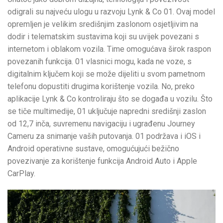
odigrali su najveću ulogu u razvoju Lynk & Co 01. Ovaj model
opremljen je velikim središnjim zaslonom osjetljivim na
dodir i telematskim sustavima koji su uvijek povezani s
internetom i oblakom vozila. Time omogućava širok raspon
povezanih funkcija. 01 vlasnici mogu, kada ne voze, s
digitalnim ključem koji se može dijeliti u svom pametnom
telefonu dopustiti drugima korištenje vozila. No, preko
aplikacije Lynk & Co kontroliraju što se događa u vozilu. Što
se tiče multimedije, 01 uključuje napredni središnji zaslon
od 12,7 inča, suvremenu navigaciju i ugrađenu Journey
Cameru za snimanje vaših putovanja. 01 podržava i iOS i
Android operativne sustave, omogućujući bežično
povezivanje za korištenje funkcija Android Auto i Apple
CarPlay.