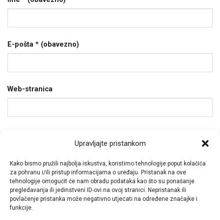
E-pošta
* (obavezno)
Web-stranica
Spremi moje ime, e-poštu i web-stranicu u ovom
Upravljajte pristankom
internet pregledniku za sljedeći put kada budem
komentirao.
Kako bismo pružili najbolja iskustva, koristimo tehnologije poput kolačića
za pohranu i/ili pristup informacijama o uređaju. Pristanak na ove
tehnologije omogućit će nam obradu podataka kao što su ponašanje
pregledavanja ili jedinstveni ID-ovi na ovoj stranici. Nepristanak ili
povlačenje pristanka može negativno utjecati na određene značajke i
funkcije.