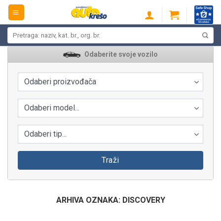
Skip
to
content
Pretraži:
Odaberite svoje vozilo
Odaberi proizvođača
Odaberi model...
Odaberi tip...
Traži
ARHIVA OZNAKA:
DISCOVERY