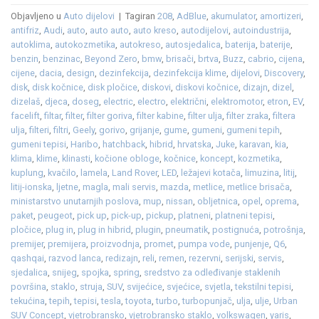
Objavljeno u
Auto dijelovi
|
Tagiran
208
,
AdBlue
,
akumulator
,
amortizeri
,
antifriz
,
Audi
,
auto
,
auto auto
,
auto kreso
,
autodijelovi
,
autoindustrija
,
autoklima
,
autokozmetika
,
autokreso
,
autosjedalica
,
baterija
,
baterije
,
benzin
,
benzinac
,
Beyond Zero
,
bmw
,
brisači
,
brtva
,
Buzz
,
cabrio
,
cijena
,
cijene
,
dacia
,
design
,
dezinfekcija
,
dezinfekcija klime
,
dijelovi
,
Discovery
,
disk
,
disk kočnice
,
disk pločice
,
diskovi
,
diskovi kočnice
,
dizajn
,
dizel
,
dizelaš
,
djeca
,
doseg
,
electric
,
electro
,
električni
,
elektromotor
,
etron
,
EV
,
facelift
,
filtar
,
filter
,
filter goriva
,
filter kabine
,
filter ulja
,
filter zraka
,
filtera
ulja
,
filteri
,
filtri
,
Geely
,
gorivo
,
grijanje
,
gume
,
gumeni
,
gumeni tepih
,
gumeni tepisi
,
Haribo
,
hatchback
,
hibrid
,
hrvatska
,
Juke
,
karavan
,
kia
,
klima
,
klime
,
klinasti
,
kočione obloge
,
kočnice
,
koncept
,
kozmetika
,
kuplung
,
kvačilo
,
lamela
,
Land Rover
,
LED
,
ležajevi kotača
,
limuzina
,
litij
,
litij-ionska
,
ljetne
,
magla
,
mali servis
,
mazda
,
metlice
,
metlice brisača
,
ministarstvo unutarnjih poslova
,
mup
,
nissan
,
obljetnica
,
opel
,
oprema
,
paket
,
peugeot
,
pick up
,
pick-up
,
pickup
,
platneni
,
platneni tepisi
,
pločice
,
plug in
,
plug in hibrid
,
plugin
,
pneumatik
,
postignuća
,
potrošnja
,
premijer
,
premijera
,
proizvodnja
,
promet
,
pumpa vode
,
punjenje
,
Q6
,
qashqai
,
razvod lanca
,
redizajn
,
reli
,
remen
,
rezervni
,
serijski
,
servis
,
sjedalica
,
snijeg
,
spojka
,
spring
,
sredstvo za odleđivanje staklenih
površina
,
staklo
,
struja
,
SUV
,
svijećice
,
svjećice
,
svjetla
,
tekstilni tepisi
,
tekućina
,
tepih
,
tepisi
,
tesla
,
toyota
,
turbo
,
turbopunjač
,
ulja
,
ulje
,
Urban
SUV Concept
,
vjetrobransko
,
vjetrobransko staklo
,
volkswagen
,
yaris
,