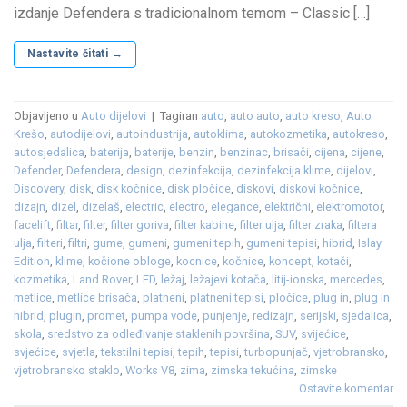
izdanje Defendera s tradicionalnom temom – Classic […]
Nastavite čitati
→
Objavljeno u
Auto dijelovi
|
Tagiran
auto
,
auto auto
,
auto kreso
,
Auto
Krešo
,
autodijelovi
,
autoindustrija
,
autoklima
,
autokozmetika
,
autokreso
,
autosjedalica
,
baterija
,
baterije
,
benzin
,
benzinac
,
brisači
,
cijena
,
cijene
,
Defender
,
Defendera
,
design
,
dezinfekcija
,
dezinfekcija klime
,
dijelovi
,
Discovery
,
disk
,
disk kočnice
,
disk pločice
,
diskovi
,
diskovi kočnice
,
dizajn
,
dizel
,
dizelaš
,
electric
,
electro
,
elegance
,
električni
,
elektromotor
,
facelift
,
filtar
,
filter
,
filter goriva
,
filter kabine
,
filter ulja
,
filter zraka
,
filtera
ulja
,
filteri
,
filtri
,
gume
,
gumeni
,
gumeni tepih
,
gumeni tepisi
,
hibrid
,
Islay
Edition
,
klime
,
kočione obloge
,
kocnice
,
kočnice
,
koncept
,
kotači
,
kozmetika
,
Land Rover
,
LED
,
ležaj
,
ležajevi kotača
,
litij-ionska
,
mercedes
,
metlice
,
metlice brisača
,
platneni
,
platneni tepisi
,
pločice
,
plug in
,
plug in
hibrid
,
plugin
,
promet
,
pumpa vode
,
punjenje
,
redizajn
,
serijski
,
sjedalica
,
skola
,
sredstvo za odleđivanje staklenih površina
,
SUV
,
svijećice
,
svjećice
,
svjetla
,
tekstilni tepisi
,
tepih
,
tepisi
,
turbopunjač
,
vjetrobransko
,
vjetrobransko staklo
,
Works V8
,
zima
,
zimska tekućina
,
zimske
Ostavite komentar