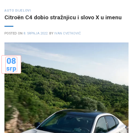
AUTO DIJELOVI
Citroën C4 dobio stražnjicu i slovo X u imenu
POSTED ON
8. SRPNJA 2022.
BY
IVAN CVETKOVIĆ
08
srp