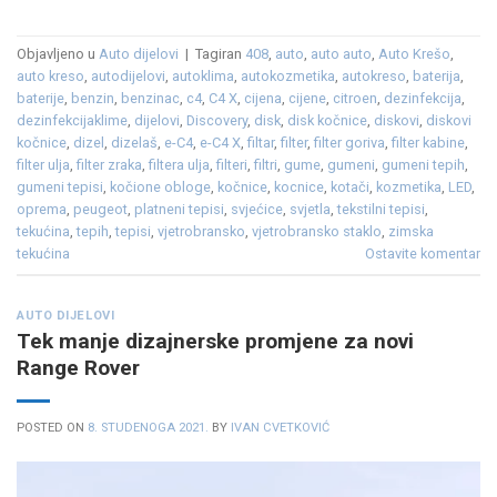
Objavljeno u
Auto dijelovi
|
Tagiran
408
,
auto
,
auto auto
,
Auto Krešo
,
auto kreso
,
autodijelovi
,
autoklima
,
autokozmetika
,
autokreso
,
baterija
,
baterije
,
benzin
,
benzinac
,
c4
,
C4 X
,
cijena
,
cijene
,
citroen
,
dezinfekcija
,
dezinfekcijaklime
,
dijelovi
,
Discovery
,
disk
,
disk kočnice
,
diskovi
,
diskovi
kočnice
,
dizel
,
dizelaš
,
e-C4
,
e-C4 X
,
filtar
,
filter
,
filter goriva
,
filter kabine
,
filter ulja
,
filter zraka
,
filtera ulja
,
filteri
,
filtri
,
gume
,
gumeni
,
gumeni tepih
,
gumeni tepisi
,
kočione obloge
,
kočnice
,
kocnice
,
kotači
,
kozmetika
,
LED
,
oprema
,
peugeot
,
platneni tepisi
,
svjećice
,
svjetla
,
tekstilni tepisi
,
tekućina
,
tepih
,
tepisi
,
vjetrobransko
,
vjetrobransko staklo
,
zimska
tekućina
Ostavite komentar
AUTO DIJELOVI
Tek manje dizajnerske promjene za novi
Range Rover
POSTED ON
8. STUDENOGA 2021.
BY
IVAN CVETKOVIĆ