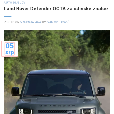
AUTO DIJELOVI
Land Rover Defender OCTA za istinske znalce
POSTED ON
5. SRPNJA 2024.
BY
IVAN CVETKOVIĆ
05
srp