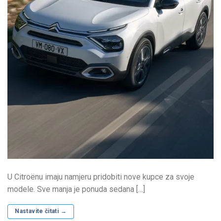
U Citroënu imaju namjeru pridobiti nove kupce za svoje
modele. Sve manja je ponuda sedana […]
Nastavite čitati
→