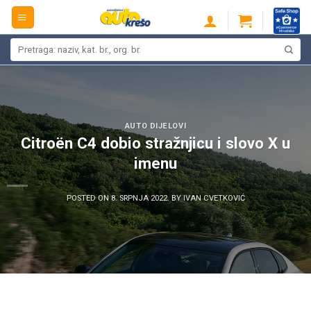
Skip
to
content
Pretraži:
AUTO DIJELOVI
Citroën C4 dobio stražnjicu i slovo X u
imenu
POSTED ON
8. SRPNJA 2022.
BY
IVAN CVETKOVIĆ