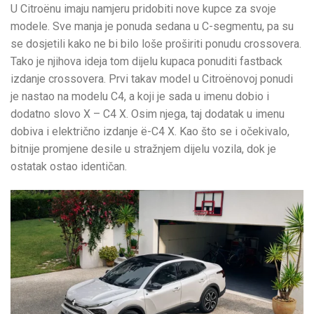
U Citroënu imaju namjeru pridobiti nove kupce za svoje
modele. Sve manja je ponuda sedana u C-segmentu, pa su
se dosjetili kako ne bi bilo loše proširiti ponudu crossovera.
Tako je njihova ideja tom dijelu kupaca ponuditi fastback
izdanje crossovera. Prvi takav model u Citroënovoj ponudi
je nastao na modelu C4, a koji je sada u imenu dobio i
dodatno slovo X – C4 X. Osim njega, taj dodatak u imenu
dobiva i električno izdanje ë-C4 X. Kao što se i očekivalo,
bitnije promjene desile u stražnjem dijelu vozila, dok je
ostatak ostao identičan.