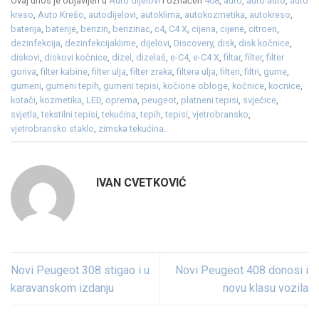
Ovaj unos je objavljen u
Auto dijelovi
i označen
408
,
auto
,
auto auto
,
auto
kreso
,
Auto Krešo
,
autodijelovi
,
autoklima
,
autokozmetika
,
autokreso
,
baterija
,
baterije
,
benzin
,
benzinac
,
c4
,
C4 X
,
cijena
,
cijene
,
citroen
,
dezinfekcija
,
dezinfekcijaklime
,
dijelovi
,
Discovery
,
disk
,
disk kočnice
,
diskovi
,
diskovi kočnice
,
dizel
,
dizelaš
,
e-C4
,
e-C4 X
,
filtar
,
filter
,
filter
goriva
,
filter kabine
,
filter ulja
,
filter zraka
,
filtera ulja
,
filteri
,
filtri
,
gume
,
gumeni
,
gumeni tepih
,
gumeni tepisi
,
kočione obloge
,
kočnice
,
kocnice
,
kotači
,
kozmetika
,
LED
,
oprema
,
peugeot
,
platneni tepisi
,
svjećice
,
svjetla
,
tekstilni tepisi
,
tekućina
,
tepih
,
tepisi
,
vjetrobransko
,
vjetrobransko staklo
,
zimska tekućina
.
IVAN CVETKOVIĆ
Novi Peugeot 308 stigao i u
Novi Peugeot 408 donosi i
karavanskom izdanju
novu klasu vozila