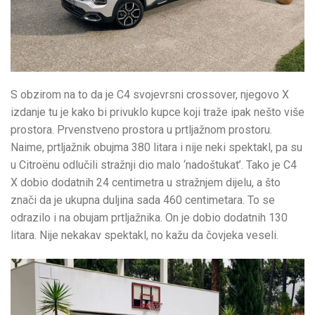
S obzirom na to da je C4 svojevrsni crossover, njegovo X
izdanje tu je kako bi privuklo kupce koji traže ipak nešto više
prostora. Prvenstveno prostora u prtljažnom prostoru.
Naime, prtljažnik obujma 380 litara i nije neki spektakl, pa su
u Citroënu odlučili stražnji dio malo ‘nadoštukat’. Tako je C4
X dobio dodatnih 24 centimetra u stražnjem dijelu, a što
znači da je ukupna duljina sada 460 centimetara. To se
odrazilo i na obujam prtljažnika. On je dobio dodatnih 130
litara. Nije nekakav spektakl, no kažu da čovjeka veseli.