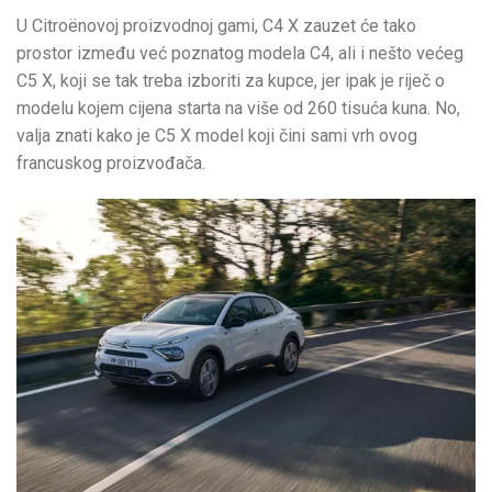
U Citroënovoj proizvodnoj gami, C4 X zauzet će tako
prostor između već poznatog modela C4, ali i nešto većeg
C5 X, koji se tak treba izboriti za kupce, jer ipak je riječ o
modelu kojem cijena starta na više od 260 tisuća kuna. No,
valja znati kako je C5 X model koji čini sami vrh ovog
francuskog proizvođača.