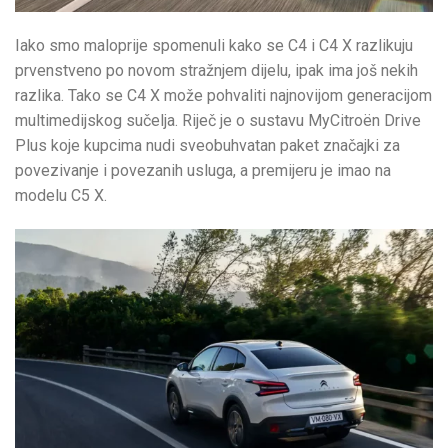
Iako smo maloprije spomenuli kako se C4 i C4 X razlikuju
prvenstveno po novom stražnjem dijelu, ipak ima još nekih
razlika. Tako se C4 X može pohvaliti najnovijom generacijom
multimedijskog sučelja. Riječ je o sustavu MyCitroën Drive
Plus koje kupcima nudi sveobuhvatan paket značajki za
povezivanje i povezanih usluga, a premijeru je imao na
modelu C5 X.