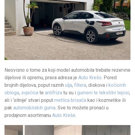
Neovisno o tome za koji model automobila trebate rezervne
dijelove ili opremu, prava adresa je
Auto Krešo
. Pored
brojnih dijelova, poput raznih
ulja
,
filtera
, diskova i
kočionih
obloga
,
svjećica
te
antifriza
tu su i
gumeni te tekstilni tepisi
,
ali i ‘sitnije’ stvari poput
metlica brisača
kao i kozmetike ili
pak
automobilskih guma
. Sve to možete pronaći u
prodajnom asortimanu
Auto Kreše
.