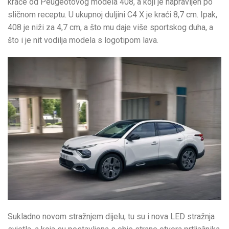
kraće od Peugeotovog modela 408, a koji je napravljen po
sličnom receptu. U ukupnoj duljini C4 X je kraći 8,7 cm. Ipak,
408 je niži za 4,7 cm, a što mu daje više sportskog duha, a
što i je nit vodilja modela s logotipom lava.
Sukladno novom stražnjem dijelu, tu su i nova LED stražnja