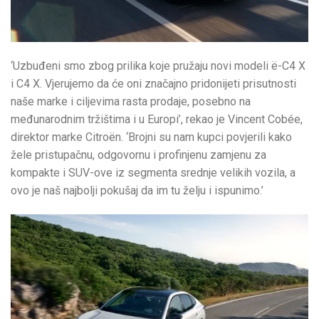
‘Uzbuđeni smo zbog prilika koje pružaju novi modeli ë-C4 X
i C4 X. Vjerujemo da će oni značajno pridonijeti prisutnosti
naše marke i ciljevima rasta prodaje, posebno na
međunarodnim tržištima i u Europi’, rekao je Vincent Cobée,
direktor marke Citroën. ‘Brojni su nam kupci povjerili kako
žele pristupačnu, odgovornu i profinjenu zamjenu za
kompakte i SUV-ove iz segmenta srednje velikih vozila, a
ovo je naš najbolji pokušaj da im tu želju i ispunimo.’