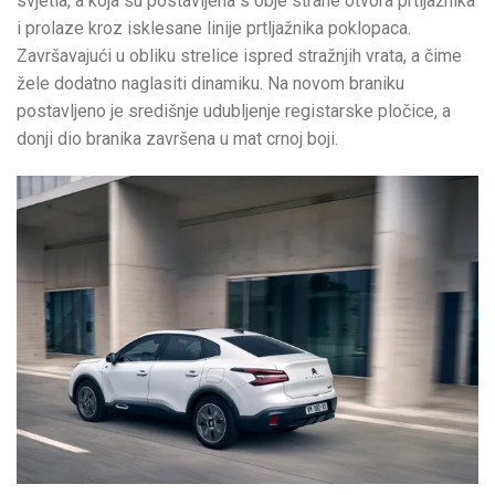
svjetla, a koja su postavljena s obje strane otvora prtljažnika
i prolaze kroz isklesane linije prtljažnika poklopaca.
Završavajući u obliku strelice ispred stražnjih vrata, a čime
žele dodatno naglasiti dinamiku. Na novom braniku
postavljeno je središnje udubljenje registarske pločice, a
donji dio branika završena u mat crnoj boji.