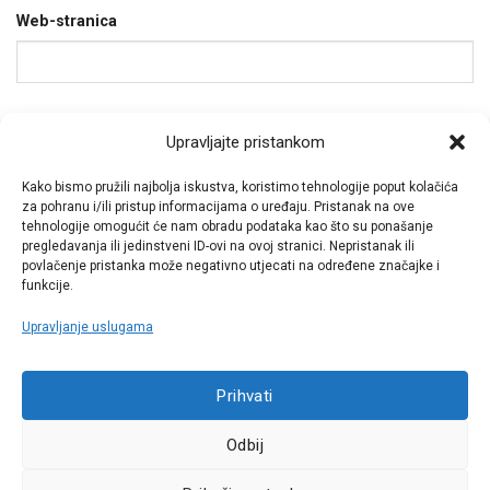
Web-stranica
Spremi moje ime, e-poštu i web-stranicu u ovom
Upravljajte pristankom
internet pregledniku za sljedeći put kada budem
komentirao.
Kako bismo pružili najbolja iskustva, koristimo tehnologije poput kolačića
za pohranu i/ili pristup informacijama o uređaju. Pristanak na ove
tehnologije omogućit će nam obradu podataka kao što su ponašanje
pregledavanja ili jedinstveni ID-ovi na ovoj stranici. Nepristanak ili
povlačenje pristanka može negativno utjecati na određene značajke i
funkcije.
Upravljanje uslugama
Call centar
Prihvati
+38513030300
Odbij
Pratite nas