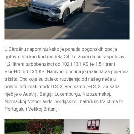
U Citroënu napominju kako je ponuda pogonskih opcija
gotovo ista kao kod modela C4. To znači da su raspoloživi
1,2-litreni turbobenzinci od 102 i 131 KS te 1,5-litreni
BlueHDi od 131 KS. Naravno, ponuda je različita za pojedina
tržišta. Ona koja su daleko razvijenija od našeg neće u
ponudi niti imati model C4 X, već samo ë-C4 X. Za sada,
riječ je o Austriji, Belgiji, Luxemburgu, Nizozemskoj,
Njemačkoj Netherlands, nordijskim i baltičkim tržištima te
Portugalu i Velikoj Britaniji.