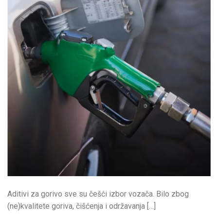
Aditivi za gorivo sve su češći izbor vozača. Bilo zbog
(ne)kvalitete goriva, čišćenja i održavanja […]