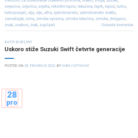
sredstvo za odleđivanje staklenih površina
,
staklo
,
struja
,
Suzuki
,
svijećice
,
svjećice
,
svjetla
,
tekstilni tepisi
,
tekućina
,
tepih
,
tepisi
,
turbo
,
turbopunjač
,
ulja
,
ulje
,
ultra
,
vjetrobransko
,
vjetrobransko staklo
,
zamašnjak
,
zima
,
zimska oprema
,
zimska tekućina
,
zimske
,
žmigavci
,
znak
,
znakovi
,
zrak
,
zupčasti
Ostavite komentar
AUTO DIJELOVI
Uskoro stiže Suzuki Swift četvrte generacije
POSTED ON
28. PROSINCA 2023.
BY
IVAN CVETKOVIĆ
28
pro