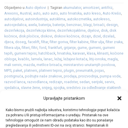
Objavljeno u
Auto dijelovi
|
Tagiran
akumulator
,
amortizeri
,
antifriz
,
Arexons
,
Austral
,
auto
,
auto auto
,
auto hrvatska
,
auto kreso
,
Auto Krešo
,
autodijelovi
,
autoindustrija
,
autoklima
,
autokozmetika
,
autokreso
,
autosjedalica
,
axela
,
baterija
,
baterije
,
benzinac
,
blagi
,
brisači
,
design
,
dezinfekcija
,
dezinfekcija klime
,
dezinfekcijaklime
,
dijelovi
,
disk
,
disk
kočnice
,
disk pločice
,
diskovi
,
diskovi kočnice
,
dizajn
,
dizel
,
dizelaš
,
djeca
,
doseg
,
facelift
,
filtar
,
filter goriva
,
filter kabine
,
filter ulja
,
filter zraka
,
filtera ulja
,
filteri
,
filtri
,
ford
,
frankfurt
,
grijanje
,
gume
,
gumeni
,
gumeni
tepih
,
gumeni tepisi
,
hatchback
,
hrvatska
,
karavan
,
klasa
,
klinasti
,
kočione
obloge
,
kvačilo
,
lamela
,
lanac
,
ležaj
,
ležajevi kotača
,
litij-ionska
,
magla
,
mali servis
,
mazda
,
metlice brisača
,
ministarstvo unutarnjih poslova
,
MPS
,
paket
,
platneni
,
platneni tepisi
,
plugin
,
pneumatik
,
pojas
,
postignuća
,
poštujte naše znakove
,
prodaja
,
proizvodnja
,
pumpa vode
,
razvod lanca
,
razvodlanca
,
redizajn
,
roadster
,
sedan
,
serijski
,
servis
,
sjedalica
,
slavne žene
,
snijeg
,
spojka
,
sredstvo za odleđivanje staklenih
površina
,
staklo
,
Suzuki
,
svijećice
,
svjećice
,
svjetla
,
tekstilni tepisi
,
tepisi
,
Upravljajte pristankom
Variant
,
Vizor
,
vjetrobransko
,
vjetrobransko staklo
,
Volvo
,
zamašnjak
,
ženeva
,
zimska tekućina
,
zimske
,
žmigavci
,
znak
,
znakovi
,
zrak
Kako bismo pružili najbolja iskustva, koristimo tehnologije poput kolačića
Ostavite komentar
za pohranu i/ili pristup informacijama o uređaju. Pristanak na ove
tehnologije omogućit će nam obradu podataka kao što su ponašanje
pregledavanja ili jedinstveni ID-ovi na ovoj stranici. Nepristanak ili