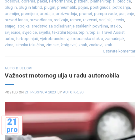
poslova
,
oprema
,
paket
,
Performance
,
platneni
,
platneni tepisi
,
pločice
,
plug in
,
plug in hibrid
,
plugin
,
pneumatik
,
pojas
,
postignuća
,
potrošnja
,
premijer
,
premijera
,
prodaja
,
proizvodnja
,
promet
,
pumpa vode
,
punjenje
,
razvod lanca
,
razvodlanca
,
redizajn
,
remen
,
rezervni
,
serijski
,
servis
,
snijeg
,
spojka
,
sredstvo za odleđivanje staklenih površina
,
staklo
,
svijećice
,
svjećice
,
svjetla
,
tekstilni tepisi
,
tepih
,
tepisi
,
Travel Assist
,
turbo
,
turbopunjač
,
vjetrobransko
,
vjetrobransko staklo
,
zamašnjak
,
zima
,
zimska tekućina
,
zimske
,
žmigavci
,
znak
,
znakovi
,
zrak
Ostavite komentar
AUTO DIJELOVI
Važnost motornog ulja u radu automobila
POSTED ON
21. PROSINCA 2023.
BY
AUTO KRESO
21
pro