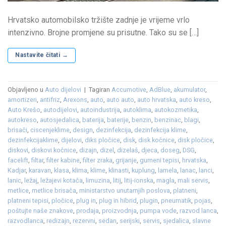
Hrvatsko automobilsko tržište zadnje je vrijeme vrlo
intenzivno. Brojne promjene su prisutne. Tako su se […]
Nastavite čitati
→
Objavljeno u
Auto dijelovi
|
Tagiran
Accumotive
,
AdBlue
,
akumulator
,
amortizeri
,
antifriz
,
Arexons
,
auto
,
auto auto
,
auto hrvatska
,
auto kreso
,
Auto Krešo
,
autodijelovi
,
autoindustrija
,
autoklima
,
autokozmetika
,
autokreso
,
autosjedalica
,
baterija
,
baterije
,
benzin
,
benzinac
,
blagi
,
brisači
,
ciscenjeklime
,
design
,
dezinfekcija
,
dezinfekcija klime
,
dezinfekcijaklime
,
dijelovi
,
diks pločice
,
disk
,
disk kočnice
,
disk pločice
,
diskovi
,
diskovi kočnice
,
dizajn
,
dizel
,
dizelaš
,
djeca
,
doseg
,
DSG
,
facelift
,
filtar
,
filter kabine
,
filter zraka
,
grijanje
,
gumeni tepisi
,
hrvatska
,
Kadjar
,
karavan
,
klasa
,
klima
,
klime
,
klinasti
,
kuplung
,
lamela
,
lanac
,
lanci
,
lanic
,
ležaj
,
ležajevi kotača
,
limuzina
,
litij
,
litij-ionska
,
magla
,
mali servis
,
metlice
,
metlice brisača
,
ministarstvo unutarnjih poslova
,
platneni
,
platneni tepisi
,
pločice
,
plug in
,
plug in hibrid
,
plugin
,
pneumatik
,
pojas
,
poštujte naše znakove
,
prodaja
,
proizvodnja
,
pumpa vode
,
razvod lanca
,
razvodlanca
,
redizajn
,
rezervni
,
sedan
,
serijski
,
servis
,
sjedalica
,
slavne