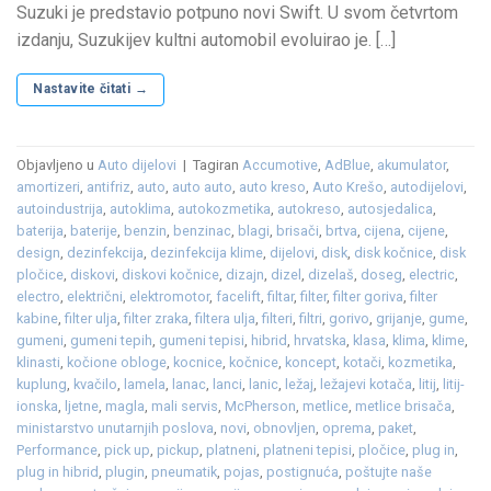
Suzuki je predstavio potpuno novi Swift. U svom četvrtom
izdanju, Suzukijev kultni automobil evoluirao je. […]
Nastavite čitati
→
Objavljeno u
Auto dijelovi
|
Tagiran
Accumotive
,
AdBlue
,
akumulator
,
amortizeri
,
antifriz
,
auto
,
auto auto
,
auto kreso
,
Auto Krešo
,
autodijelovi
,
autoindustrija
,
autoklima
,
autokozmetika
,
autokreso
,
autosjedalica
,
baterija
,
baterije
,
benzin
,
benzinac
,
blagi
,
brisači
,
brtva
,
cijena
,
cijene
,
design
,
dezinfekcija
,
dezinfekcija klime
,
dijelovi
,
disk
,
disk kočnice
,
disk
pločice
,
diskovi
,
diskovi kočnice
,
dizajn
,
dizel
,
dizelaš
,
doseg
,
electric
,
electro
,
električni
,
elektromotor
,
facelift
,
filtar
,
filter
,
filter goriva
,
filter
kabine
,
filter ulja
,
filter zraka
,
filtera ulja
,
filteri
,
filtri
,
gorivo
,
grijanje
,
gume
,
gumeni
,
gumeni tepih
,
gumeni tepisi
,
hibrid
,
hrvatska
,
klasa
,
klima
,
klime
,
klinasti
,
kočione obloge
,
kocnice
,
kočnice
,
koncept
,
kotači
,
kozmetika
,
kuplung
,
kvačilo
,
lamela
,
lanac
,
lanci
,
lanic
,
ležaj
,
ležajevi kotača
,
litij
,
litij-
ionska
,
ljetne
,
magla
,
mali servis
,
McPherson
,
metlice
,
metlice brisača
,
ministarstvo unutarnjih poslova
,
novi
,
obnovljen
,
oprema
,
paket
,
Performance
,
pick up
,
pickup
,
platneni
,
platneni tepisi
,
pločice
,
plug in
,
plug in hibrid
,
plugin
,
pneumatik
,
pojas
,
postignuća
,
poštujte naše