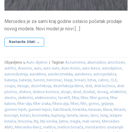
Mercedes je za sami kraj godine ostavio početak prodaje
novog modela. Novi model je novi […]
Nastavite čitati
→
Objavljeno u
Auto dijelovi
|
Tagiran
Accumotive
,
akumulator
,
amortizeri
,
antifriz
,
Arexons
,
auto
,
auto auto
,
Auto Krešo
,
auto kreso
,
autodijelovi
,
autoindustrija
,
autoklima
,
autokozmetika
,
autokreso
,
autosjedalica
,
baterija
,
baterije
,
benzin
,
benzinac
,
blagi
,
brisači
,
brtva
,
cabrio
,
CLE
,
coupe
,
design
,
dezinfekcija
,
dezinfekcija klime
,
disk
,
disk kočnice
,
disk
pločice
,
diskovi
,
diskovi kočnice
,
dizajn
,
dizel
,
dizelaš
,
doseg
,
ečektrični
,
electro
,
električni
,
elektromotor
,
facelift
,
filtar
,
filter
,
filter goriva
,
filter
kabine
,
filter ulja
,
filter zraka
,
filtera ulja
,
filteri
,
filtri
,
gorivo
,
grijanje
,
gumeni tepih
,
gumeni tepisi
,
hatchback
,
hrvatska
,
karavan
,
klasa
,
klinasti
,
koncept
,
kotači
,
kozmetika
,
kuplung
,
lamela
,
lanac
,
lanci
,
ležaj
,
ležajevi
kotača
,
limuzina
,
litij
,
litij-ionska
,
ljetne
,
magla
,
mali servis
,
Mercedes-
AMG
,
Mercedes-Benz
,
metlice
,
metlice brisača
,
ministarstvo unutarnjih