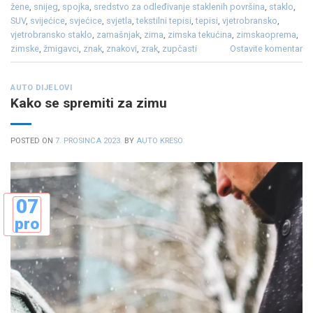
žene
,
snijeg
,
spojka
,
sredstvo za odleđivanje staklenih površina
,
staklo
,
SUV
,
svijećice
,
svjećice
,
svjetla
,
tekstilni tepisi
,
tepisi
,
vjetrobransko
,
vjetrobransko staklo
,
zamašnjak
,
zima
,
zimska tekućina
,
zimskaoprema
,
zimske
,
žmigavci
,
znak
,
znakovi
,
zrak
,
zupčasti
Ostavite komentar
AUTO DIJELOVI
Kako se spremiti za zimu
POSTED ON
7. PROSINCA 2023.
BY
AUTO KRESO
07
pro