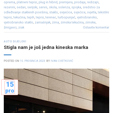
oprema
,
platneni tepisi
,
plug in hibrid
,
premijera
,
prodaja
,
redizajn
,
rezervni
,
sedan
,
serijski
,
servis
,
skola
,
solenza
,
spojka
,
sredstvo za
odleđivanje staklenih površina
,
staklo
,
svijećice
,
svjećice
,
svjetla
,
tekstilni
tepisi
,
tekućina
,
tepih
,
tepisi
,
terenac
,
turbopunjač
,
vjetrobransko
,
vjetrobransko staklo
,
zamašnjak
,
zima
,
zimska tekućina
,
zimske
,
žmigavci
,
zrak
Ostavite komentar
AUTO DIJELOVI
Stigla nam je još jedna kineska marka
POSTED ON
15. PROSINCA 2023.
BY
IVAN CVETKOVIĆ
15
pro