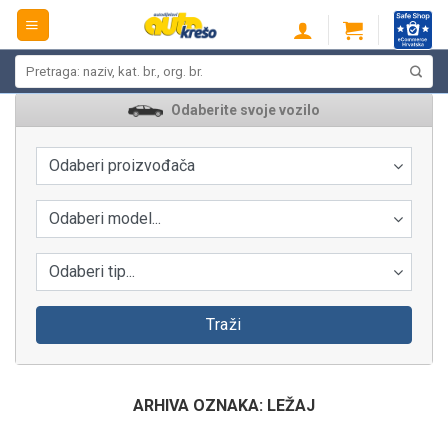
Skip
to
content
Pretraži:
Odaberite svoje vozilo
Odaberi proizvođača
Odaberi model...
Odaberi tip...
Traži
ARHIVA OZNAKA:
LEŽAJ