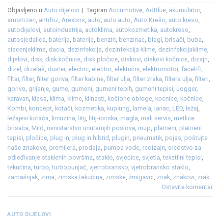
Objavljeno u
Auto dijelovi
|
Tagiran
Accumotive
,
AdBlue
,
akumulator
,
amortizeri
,
antifriz
,
Arexons
,
auto
,
auto auto
,
Auto Krešo
,
auto kreso
,
autodijelovi
,
autoindustrija
,
autoklima
,
autokozmetika
,
autokreso
,
autosjedalica
,
baterija
,
baterije
,
benzin
,
benzinac
,
blagi
,
brisači
,
buba
,
ciscenjeklime
,
dacia
,
dezinfekcija
,
dezinfekcija klime
,
dezinfekcijaklime
,
dijelovi
,
disk
,
disk kočnice
,
disk pločice
,
diskovi
,
diskovi kočnice
,
dizajn
,
dizel
,
dizelaš
,
duster
,
electric
,
electro
,
električni
,
elektromotor
,
facelift
,
filtar
,
filter
,
filter goriva
,
filter kabine
,
filter ulja
,
filter zraka
,
filtera ulja
,
filteri
,
gorivo
,
grijanje
,
gume
,
gumeni
,
gumeni tepih
,
gumeni tepisi
,
Jogger
,
karavan
,
klasa
,
klima
,
klime
,
klinasti
,
kočione obloge
,
kocnice
,
kočnice
,
Kombi
,
koncept
,
kotači
,
kozmetika
,
kuplung
,
lamela
,
lanac
,
LED
,
ležaj
,
ležajevi kotača
,
limuzina
,
litij
,
litij-ionska
,
magla
,
mali servis
,
metlice
brisača
,
Mild
,
ministarstvo unutarnjih poslova
,
mup
,
platneni
,
platneni
tepisi
,
pločice
,
plug in
,
plug in hibrid
,
plugin
,
pneumatik
,
pojas
,
poštujte
naše znakove
,
premijera
,
prodaja
,
pumpa vode
,
redizajn
,
sredstvo za
odleđivanje staklenih površina
,
staklo
,
svjećice
,
svjetla
,
tekstilni tepisi
,
tekućina
,
turbo
,
turbopunjač
,
vjetrobransko
,
vjetrobransko staklo
,
zamašnjak
,
zima
,
zimska tekućina
,
zimske
,
žmigavci
,
znak
,
znakovi
,
zrak
Ostavite komentar
AUTO DIJELOVI