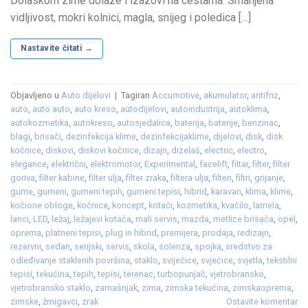
Dolaskom zime dolaze i izazovi na cestama. Smanjena
vidljivost, mokri kolnici, magla, snijeg i poledica […]
Nastavite čitati
→
Objavljeno u
Auto dijelovi
|
Tagiran
Accumotive
,
akumulator
,
antifriz
,
auto
,
auto auto
,
auto kreso
,
autodijelovi
,
autoindustrija
,
autoklima
,
autokozmetika
,
autokreso
,
autosjedalica
,
baterija
,
baterije
,
benzinac
,
blagi
,
brisači
,
dezinfekcija klime
,
dezinfekcijaklime
,
dijelovi
,
disk
,
disk
kočnice
,
diskovi
,
diskovi kočnice
,
dizajn
,
dizelaš
,
electric
,
electro
,
elegance
,
električni
,
elektromotor
,
Experimental
,
facelift
,
filtar
,
filter
,
filter
goriva
,
filter kabine
,
filter ulja
,
filter zraka
,
filtera ulja
,
filteri
,
filtri
,
grijanje
,
gume
,
gumeni
,
gumeni tepih
,
gumeni tepisi
,
hibrid
,
karavan
,
klima
,
klime
,
kočione obloge
,
kočnice
,
koncept
,
kotači
,
kozmetika
,
kvačilo
,
lamela
,
lanci
,
LED
,
ležaj
,
ležajevi kotača
,
mali servis
,
mazda
,
metlice brisača
,
opel
,
oprema
,
platneni tepisi
,
plug in hibrid
,
premijera
,
prodaja
,
redizajn
,
rezervni
,
sedan
,
serijski
,
servis
,
skola
,
solenza
,
spojka
,
sredstvo za
odleđivanje staklenih površina
,
staklo
,
svijećice
,
svjećice
,
svjetla
,
tekstilni
tepisi
,
tekućina
,
tepih
,
tepisi
,
terenac
,
turbopunjač
,
vjetrobransko
,
vjetrobransko staklo
,
zamašnjak
,
zima
,
zimska tekućina
,
zimskaoprema
,
zimske
,
žmigavci
,
zrak
Ostavite komentar