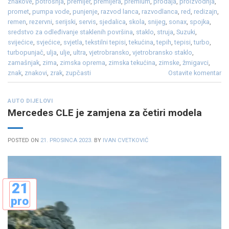
znakove
,
potrošnja
,
premijer
,
premijera
,
premium
,
prodaja
,
proizvodnja
,
promet
,
pumpa vode
,
punjenje
,
razvod lanca
,
razvodlanca
,
red
,
redizajn
,
remen
,
rezervni
,
serijski
,
servis
,
sjedalica
,
skola
,
snijeg
,
sonax
,
spojka
,
sredstvo za odleđivanje staklenih površina
,
staklo
,
struja
,
Suzuki
,
svijećice
,
svjećice
,
svjetla
,
tekstilni tepisi
,
tekućina
,
tepih
,
tepisi
,
turbo
,
turbopunjač
,
ulja
,
ulje
,
ultra
,
vjetrobransko
,
vjetrobransko staklo
,
zamašnjak
,
zima
,
zimska oprema
,
zimska tekućina
,
zimske
,
žmigavci
,
znak
,
znakovi
,
zrak
,
zupčasti
Ostavite komentar
AUTO DIJELOVI
Mercedes CLE je zamjena za četiri modela
POSTED ON
21. PROSINCA 2023.
BY
IVAN CVETKOVIĆ
21
pro