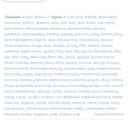
Objavljeno u
Auto dijelovi
|
Tagiran
Accumotive
,
AdBlue
,
akumulator
,
amortizeri
,
antifriz
,
Arexons
,
auto
,
auto auto
,
Auto Krešo
,
auto kreso
,
autodijelovi
,
autoindustrija
,
autoklima
,
autokozmetika
,
autokre
,
autokreso
,
autosjedalica
,
baterija
,
baterije
,
benzinac
,
blagi
,
brisači
,
brtva
,
dezinfekcijaklime
,
dijelovi
,
disk
,
disk kočnice
,
disk pločice
,
diskovi
,
diskovi kočnice
,
dizajn
,
dizel
,
dizelaš
,
doseg
,
DSG
,
electric
,
electro
,
električni
,
elektromotor
,
facelift
,
filtar
,
filter
,
filter goriva
,
filter kabine
,
filter
ulja
,
filter zraka
,
filtera ulja
,
filteri
,
filtri
,
gorivo
,
grijanje
,
gumeni tepisi
,
hibrid
,
hrvatska
,
karavan
,
klasa
,
klima
,
klinasti
,
kočione obloge
,
kočnice
,
kocnice
,
kotači
,
kozmetika
,
kuplung
,
lamela
,
lanac
,
ležaj
,
ležajevi kotača
,
litij-ionska
,
magla
,
mali servis
,
metlice brisača
,
ministarstvo unutarnjih
poslova
,
oprema
,
platneni
,
platneni tepisi
,
pločice
,
plug in
,
plug in hibrid
,
plugin
,
pneumatik
,
potrošnja
,
prodaja
,
proizvodnja
,
pumpa vode
,
razvod
lanca
,
razvodlanca
,
redizajn
,
remen
,
rezervni
,
serijski
,
servis
,
sjedalica
,
snijeg
,
sonax
,
spojka
,
sredstvo za odleđivanje staklenih površina
,
staklo
,
svijećice
,
svjećice
,
svjetla
,
tekstilni tepisi
,
tekućina
,
tepisi
,
toyota
,
turbo
,
turbopunjač
,
vjetrobransko
,
vjetrobransko staklo
,
zamašnjak
,
zimska
tekućina
,
zimske
,
žmigavci
,
znak
,
znakovi
,
zrak
Ostavite komentar