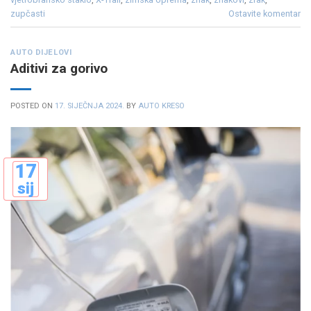
zupčasti
Ostavite komentar
AUTO DIJELOVI
Aditivi za gorivo
POSTED ON
17. SIJEČNJA 2024.
BY
AUTO KRESO
17
sij