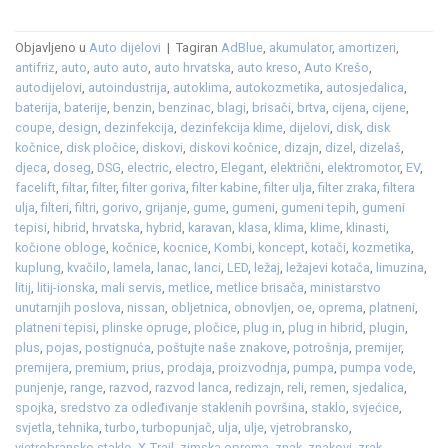
Objavljeno u
Auto dijelovi
|
Tagiran
AdBlue
,
akumulator
,
amortizeri
,
antifriz
,
auto
,
auto auto
,
auto hrvatska
,
auto kreso
,
Auto Krešo
,
autodijelovi
,
autoindustrija
,
autoklima
,
autokozmetika
,
autosjedalica
,
baterija
,
baterije
,
benzin
,
benzinac
,
blagi
,
brisači
,
brtva
,
cijena
,
cijene
,
coupe
,
design
,
dezinfekcija
,
dezinfekcija klime
,
dijelovi
,
disk
,
disk
kočnice
,
disk pločice
,
diskovi
,
diskovi kočnice
,
dizajn
,
dizel
,
dizelaš
,
djeca
,
doseg
,
DSG
,
electric
,
electro
,
Elegant
,
električni
,
elektromotor
,
EV
,
facelift
,
filtar
,
filter
,
filter goriva
,
filter kabine
,
filter ulja
,
filter zraka
,
filtera
ulja
,
filteri
,
filtri
,
gorivo
,
grijanje
,
gume
,
gumeni
,
gumeni tepih
,
gumeni
tepisi
,
hibrid
,
hrvatska
,
hybrid
,
karavan
,
klasa
,
klima
,
klime
,
klinasti
,
kočione obloge
,
kočnice
,
kocnice
,
Kombi
,
koncept
,
kotači
,
kozmetika
,
kuplung
,
kvačilo
,
lamela
,
lanac
,
lanci
,
LED
,
ležaj
,
ležajevi kotača
,
limuzina
,
litij
,
litij-ionska
,
mali servis
,
metlice
,
metlice brisača
,
ministarstvo
unutarnjih poslova
,
nissan
,
obljetnica
,
obnovljen
,
oe
,
oprema
,
platneni
,
platneni tepisi
,
plinske opruge
,
pločice
,
plug in
,
plug in hibrid
,
plugin
,
plus
,
pojas
,
postignuća
,
poštujte naše znakove
,
potrošnja
,
premijer
,
premijera
,
premium
,
prius
,
prodaja
,
proizvodnja
,
pumpa
,
pumpa vode
,
punjenje
,
range
,
razvod
,
razvod lanca
,
redizajn
,
reli
,
remen
,
sjedalica
,
spojka
,
sredstvo za odleđivanje staklenih površina
,
staklo
,
svjećice
,
svjetla
,
tehnika
,
turbo
,
turbopunjač
,
ulja
,
ulje
,
vjetrobransko
,
vjetrobransko staklo
,
X-Trail
,
zimska oprema
,
znak
,
znakovi
,
zrak
,