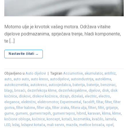
Motorno ulje je krvotok vašeg motora. Održava vitalne
dijelove podmazanima, sprječava trenje, hladi komponente,
te […]
Nastavite čitati
→
Objavljeno u
Auto dijelovi
|
Tagiran
Accumotive
,
akumulator
,
antifriz
,
auto
,
auto auto
,
auto kreso
,
autodijelovi
,
autoindustrija
,
autoklima
,
autokozmetika
,
autokreso
,
autosjedalica
,
baterija
,
baterije
,
benzinac
,
blagi
,
brisači
,
dezinfekcija klime
,
dezinfekcijaklime
,
dijelovi
,
disk
,
disk
kočnice
,
diskovi
,
diskovi kočnice
,
dizajn
,
dizelaš
,
electric
,
electro
,
elegance
,
električni
,
elektromotor
,
Experimental
,
facelift
,
filtar
,
filter
,
filter
goriva
,
filter kabine
,
filter ulja
,
filter zraka
,
filtera ulja
,
filteri
,
filtri
,
grijanje
,
gume
,
gumeni
,
gumeni tepih
,
gumeni tepisi
,
hibrid
,
karavan
,
klima
,
klime
,
kočione obloge
,
kočnice
,
koncept
,
kotači
,
kozmetika
,
kvačilo
,
lamela
,
LED
,
ležaj
,
ležajevi kotača
,
mali servis
,
mazda
,
metlice brisača
,
opel
,