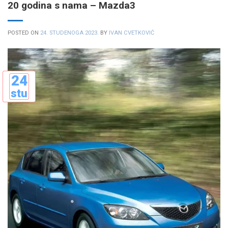
20 godina s nama – Mazda3
POSTED ON
24. STUDENOGA 2023.
BY
IVAN CVETKOVIĆ
24
stu