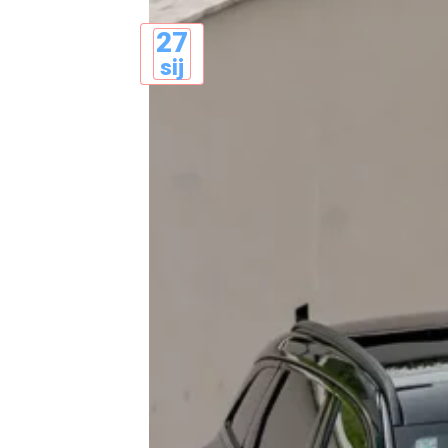
27
sij