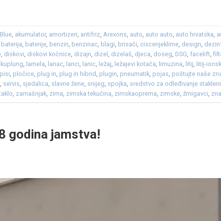
Blue
,
akumulator
,
amortizeri
,
antifriz
,
Arexons
,
auto
,
auto auto
,
auto hrvatska
,
a
,
baterija
,
baterije
,
benzin
,
benzinac
,
blagi
,
brisači
,
ciscenjeklime
,
design
,
dezin
e
,
diskovi
,
diskovi kočnice
,
dizajn
,
dizel
,
dizelaš
,
djeca
,
doseg
,
DSG
,
facelift
,
fil
,
kuplung
,
lamela
,
lanac
,
lanci
,
lanic
,
ležaj
,
ležajevi kotača
,
limuzina
,
litij
,
litij-ions
pisi
,
pločice
,
plug in
,
plug in hibrid
,
plugin
,
pneumatik
,
pojas
,
poštujte naše zn
i
,
servis
,
sjedalica
,
slavne žene
,
snijeg
,
spojka
,
sredstvo za odleđivanje staklen
taklo
,
zamašnjak
,
zima
,
zimska tekućina
,
zimskaoprema
,
zimske
,
žmigavci
,
zn
 8 godina jamstva!