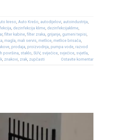
uto kreso
,
Auto Krešo
,
autodijelovi
,
autoindustrija
,
fekcija
,
dezinfekcija klime
,
dezinfekcijaklime
,
tar
,
filter kabine
,
filter zraka
,
grijanje
,
gumeni tepisi
,
ka
,
magla
,
mali servis
,
metlice
,
metlice brisača
,
akove
,
prodaja
,
proizvodnja
,
pumpa vode
,
razvod
ih površina
,
staklo
,
SUV
,
svijećice
,
svjećice
,
svjetla
,
ak
,
znakovi
,
zrak
,
zupčasti
Ostavite komentar