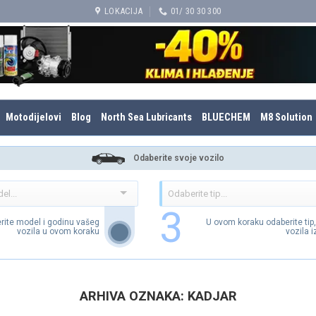
LOKACIJA
01/ 30 30 300
Motodijelovi
Blog
North Sea Lubricants
BLUECHEM
M8 Solution
Odaberite svoje vozilo
3
rite model i godinu vašeg
U ovom koraku odaberite tip
vozila u ovom koraku
vozila 
ARHIVA OZNAKA:
KADJAR