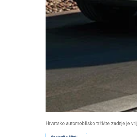
Hrvatsko automobilsko tržište zadnje je vri