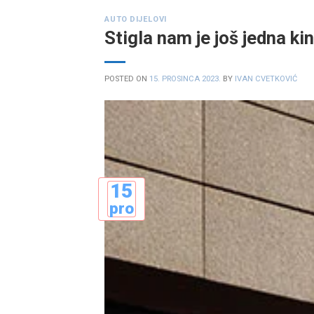
AUTO DIJELOVI
Stigla nam je još jedna k
POSTED ON
15. PROSINCA 2023.
BY
IVAN CVETKOVIĆ
15
pro