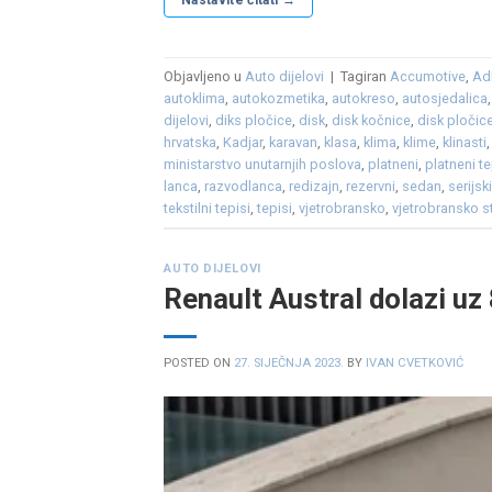
Nastavite čitati
→
Objavljeno u
Auto dijelovi
|
Tagiran
Accumotive
,
Ad
autoklima
,
autokozmetika
,
autokreso
,
autosjedalica
dijelovi
,
diks pločice
,
disk
,
disk kočnice
,
disk pločic
hrvatska
,
Kadjar
,
karavan
,
klasa
,
klima
,
klime
,
klinasti
ministarstvo unutarnjih poslova
,
platneni
,
platneni te
lanca
,
razvodlanca
,
redizajn
,
rezervni
,
sedan
,
serijsk
tekstilni tepisi
,
tepisi
,
vjetrobransko
,
vjetrobransko s
AUTO DIJELOVI
Renault Austral dolazi uz
POSTED ON
27. SIJEČNJA 2023.
BY
IVAN CVETKOVIĆ