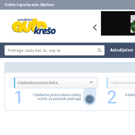
Skip
Online trgovina auto dijelova
to
content
Pretraži:
Autodijelovi
1
2
Odaberite proizvođača vašeg
Odabe
vozila za početak pretrage