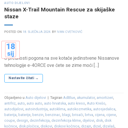
AUTO DIJELOVI
Nissan X-Trail Mountain Rescue za skijaške
staze
POSTED ON
18. SIJEČNJA 2024.
BY
IVAN CVETKOVIĆ
18
sij
U prednosti pogona na sve kotače jedinstvene Nissanove
tehnologije e-4ORCE ove ćete se zime moći […]
Nastavite čitati
→
Objavljeno u
Auto dijelovi
|
Tagiran
AdBlue
,
akumulator
,
amortizeri
,
antifriz
,
auto
,
auto auto
,
auto hrvatska
,
auto kreso
,
Auto Krešo
,
autodijelovi
,
autoindustrija
,
autoklima
,
autokozmetika
,
autosjedalica
,
baterija
,
baterije
,
benzin
,
benzinac
,
blagi
,
brisači
,
brtva
,
cijena
,
cijene
,
coupe
,
design
,
dezinfekcija
,
dezinfekcija klime
,
dijelovi
,
disk
,
disk
kočnice
,
disk pločice
,
diskovi
,
diskovi kočnice
,
dizajn
,
dizel
,
dizelaš
,