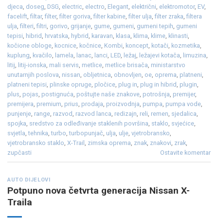
djeca
,
doseg
,
DSG
,
electric
,
electro
,
Elegant
,
električni
,
elektromotor
,
EV
,
facelift
,
filtar
,
filter
,
filter goriva
,
filter kabine
,
filter ulja
,
filter zraka
,
filtera
ulja
,
filteri
,
filtri
,
gorivo
,
grijanje
,
gume
,
gumeni
,
gumeni tepih
,
gumeni
tepisi
,
hibrid
,
hrvatska
,
hybrid
,
karavan
,
klasa
,
klima
,
klime
,
klinasti
,
kočione obloge
,
kocnice
,
kočnice
,
Kombi
,
koncept
,
kotači
,
kozmetika
,
kuplung
,
kvačilo
,
lamela
,
lanac
,
lanci
,
LED
,
ležaj
,
ležajevi kotača
,
limuzina
,
litij
,
litij-ionska
,
mali servis
,
metlice
,
metlice brisača
,
ministarstvo
unutarnjih poslova
,
nissan
,
obljetnica
,
obnovljen
,
oe
,
oprema
,
platneni
,
platneni tepisi
,
plinske opruge
,
pločice
,
plug in
,
plug in hibrid
,
plugin
,
plus
,
pojas
,
postignuća
,
poštujte naše znakove
,
potrošnja
,
premijer
,
premijera
,
premium
,
prius
,
prodaja
,
proizvodnja
,
pumpa
,
pumpa vode
,
punjenje
,
range
,
razvod
,
razvod lanca
,
redizajn
,
reli
,
remen
,
sjedalica
,
spojka
,
sredstvo za odleđivanje staklenih površina
,
staklo
,
svjećice
,
svjetla
,
tehnika
,
turbo
,
turbopunjač
,
ulja
,
ulje
,
vjetrobransko
,
vjetrobransko staklo
,
X-Trail
,
zimska oprema
,
znak
,
znakovi
,
zrak
,
zupčasti
Ostavite komentar
AUTO DIJELOVI
Potpuno nova četvrta generacija Nissan X-
Traila