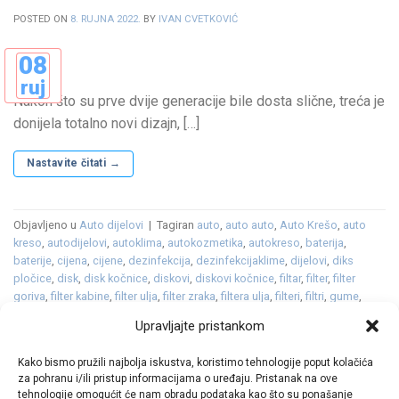
POSTED ON
8. RUJNA 2022.
BY
IVAN CVETKOVIĆ
08
ruj
Nakon što su prve dvije generacije bile dosta slične, treća je
donijela totalno novi dizajn, […]
Nastavite čitati
→
Objavljeno u
Auto dijelovi
|
Tagiran
auto
,
auto auto
,
Auto Krešo
,
auto
kreso
,
autodijelovi
,
autoklima
,
autokozmetika
,
autokreso
,
baterija
,
baterije
,
cijena
,
cijene
,
dezinfekcija
,
dezinfekcijaklime
,
dijelovi
,
diks
pločice
,
disk
,
disk kočnice
,
diskovi
,
diskovi kočnice
,
filtar
,
filter
,
filter
goriva
,
filter kabine
,
filter ulja
,
filter zraka
,
filtera ulja
,
filteri
,
filtri
,
gume
,
gumeni
,
gumeni tepih
,
gumeni tepisi
,
kočione obloge
,
kočnice
,
kocnice
,
Upravljajte pristankom
koncept
,
kotači
,
kozmetika
,
LED
,
nissan
,
note
,
oprema
,
platneni
,
platneni
tepisi
,
pločice
,
plug in
,
plug in hibrid
,
pojas
,
premijera
,
prodaja
,
promet
,
Kako bismo pružili najbolja iskustva, koristimo tehnologije poput kolačića
qashqai
,
SUV
,
svjećice
,
svjetla
,
tekstilni tepisi
,
tekućina
,
tepih
,
tepisi
,
za pohranu i/ili pristup informacijama o uređaju. Pristanak na ove
terenac
,
trail
,
vjetrobransko
,
vjetrobransko staklo
,
X-Trail
,
Xtrail
,
zimska
tehnologije omogućit će nam obradu podataka kao što su ponašanje