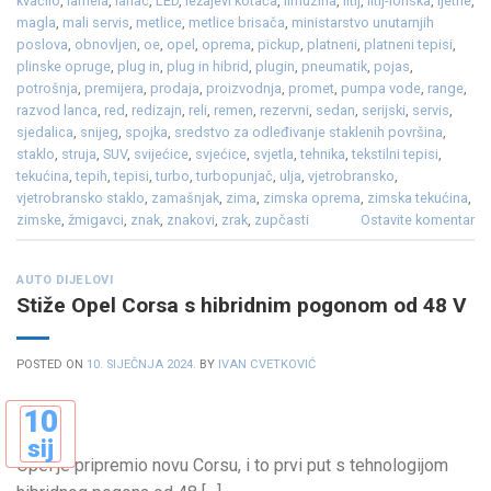
kvačilo
,
lamela
,
lanac
,
LED
,
ležajevi kotača
,
limuzina
,
litij
,
litij-ionska
,
ljetne
,
magla
,
mali servis
,
metlice
,
metlice brisača
,
ministarstvo unutarnjih
poslova
,
obnovljen
,
oe
,
opel
,
oprema
,
pickup
,
platneni
,
platneni tepisi
,
plinske opruge
,
plug in
,
plug in hibrid
,
plugin
,
pneumatik
,
pojas
,
potrošnja
,
premijera
,
prodaja
,
proizvodnja
,
promet
,
pumpa vode
,
range
,
razvod lanca
,
red
,
redizajn
,
reli
,
remen
,
rezervni
,
sedan
,
serijski
,
servis
,
sjedalica
,
snijeg
,
spojka
,
sredstvo za odleđivanje staklenih površina
,
staklo
,
struja
,
SUV
,
svijećice
,
svjećice
,
svjetla
,
tehnika
,
tekstilni tepisi
,
tekućina
,
tepih
,
tepisi
,
turbo
,
turbopunjač
,
ulja
,
vjetrobransko
,
vjetrobransko staklo
,
zamašnjak
,
zima
,
zimska oprema
,
zimska tekućina
,
zimske
,
žmigavci
,
znak
,
znakovi
,
zrak
,
zupčasti
Ostavite komentar
AUTO DIJELOVI
Stiže Opel Corsa s hibridnim pogonom od 48 V
POSTED ON
10. SIJEČNJA 2024.
BY
IVAN CVETKOVIĆ
10
sij
Opel je pripremio novu Corsu, i to prvi put s tehnologijom