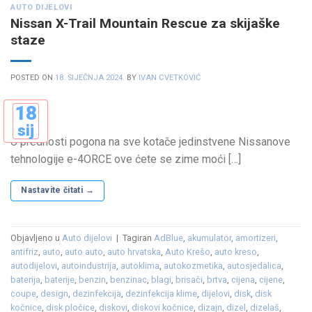
AUTO DIJELOVI
Nissan X-Trail Mountain Rescue za skijaške
staze
POSTED ON
18. SIJEČNJA 2024.
BY
IVAN CVETKOVIĆ
18
sij
U prednosti pogona na sve kotače jedinstvene Nissanove
tehnologije e-4ORCE ove ćete se zime moći […]
Nastavite čitati
→
Objavljeno u
Auto dijelovi
|
Tagiran
AdBlue
,
akumulator
,
amortizeri
,
antifriz
,
auto
,
auto auto
,
auto hrvatska
,
Auto Krešo
,
auto kreso
,
autodijelovi
,
autoindustrija
,
autoklima
,
autokozmetika
,
autosjedalica
,
baterija
,
baterije
,
benzin
,
benzinac
,
blagi
,
brisači
,
brtva
,
cijena
,
cijene
,
coupe
,
design
,
dezinfekcija
,
dezinfekcija klime
,
dijelovi
,
disk
,
disk
kočnice
,
disk pločice
,
diskovi
,
diskovi kočnice
,
dizajn
,
dizel
,
dizelaš
,