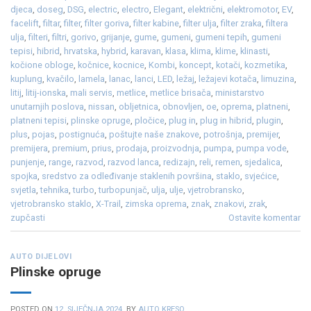
djeca
,
doseg
,
DSG
,
electric
,
electro
,
Elegant
,
električni
,
elektromotor
,
EV
,
facelift
,
filtar
,
filter
,
filter goriva
,
filter kabine
,
filter ulja
,
filter zraka
,
filtera
ulja
,
filteri
,
filtri
,
gorivo
,
grijanje
,
gume
,
gumeni
,
gumeni tepih
,
gumeni
tepisi
,
hibrid
,
hrvatska
,
hybrid
,
karavan
,
klasa
,
klima
,
klime
,
klinasti
,
kočione obloge
,
kočnice
,
kocnice
,
Kombi
,
koncept
,
kotači
,
kozmetika
,
kuplung
,
kvačilo
,
lamela
,
lanac
,
lanci
,
LED
,
ležaj
,
ležajevi kotača
,
limuzina
,
litij
,
litij-ionska
,
mali servis
,
metlice
,
metlice brisača
,
ministarstvo
unutarnjih poslova
,
nissan
,
obljetnica
,
obnovljen
,
oe
,
oprema
,
platneni
,
platneni tepisi
,
plinske opruge
,
pločice
,
plug in
,
plug in hibrid
,
plugin
,
plus
,
pojas
,
postignuća
,
poštujte naše znakove
,
potrošnja
,
premijer
,
premijera
,
premium
,
prius
,
prodaja
,
proizvodnja
,
pumpa
,
pumpa vode
,
punjenje
,
range
,
razvod
,
razvod lanca
,
redizajn
,
reli
,
remen
,
sjedalica
,
spojka
,
sredstvo za odleđivanje staklenih površina
,
staklo
,
svjećice
,
svjetla
,
tehnika
,
turbo
,
turbopunjač
,
ulja
,
ulje
,
vjetrobransko
,
vjetrobransko staklo
,
X-Trail
,
zimska oprema
,
znak
,
znakovi
,
zrak
,
zupčasti
Ostavite komentar
AUTO DIJELOVI
Plinske opruge
POSTED ON
12. SIJEČNJA 2024.
BY
AUTO KRESO