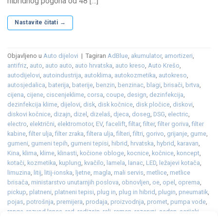
hibridnog pogona od 48 […]
Nastavite čitati
→
Objavljeno u
Auto dijelovi
|
Tagiran
AdBlue
,
akumulator
,
amortizeri
,
antifriz
,
auto
,
auto auto
,
auto hrvatska
,
auto kreso
,
Auto Krešo
,
autodijelovi
,
autoindustrija
,
autoklima
,
autokozmetika
,
autokreso
,
autosjedalica
,
baterija
,
baterije
,
benzin
,
benzinac
,
blagi
,
brisači
,
brtva
,
cijena
,
cijene
,
ciscenjeklime
,
corsa
,
coupe
,
design
,
dezinfekcija
,
dezinfekcija klime
,
dijelovi
,
disk
,
disk kočnice
,
disk pločice
,
diskovi
,
diskovi kočnice
,
dizajn
,
dizel
,
dizelaš
,
djeca
,
doseg
,
DSG
,
electric
,
electro
,
električni
,
elektromotor
,
EV
,
facelift
,
filtar
,
filter
,
filter goriva
,
filter
kabine
,
filter ulja
,
filter zraka
,
filtera ulja
,
filteri
,
filtri
,
gorivo
,
grijanje
,
gume
,
gumeni
,
gumeni tepih
,
gumeni tepisi
,
hibrid
,
hrvatska
,
hybrid
,
karavan
,
Kina
,
klima
,
klime
,
klinasti
,
kočione obloge
,
kocnice
,
kočnice
,
koncept
,
kotači
,
kozmetika
,
kuplung
,
kvačilo
,
lamela
,
lanac
,
LED
,
ležajevi kotača
,
limuzina
,
litij
,
litij-ionska
,
ljetne
,
magla
,
mali servis
,
metlice
,
metlice
brisača
,
ministarstvo unutarnjih poslova
,
obnovljen
,
oe
,
opel
,
oprema
,
pickup
,
platneni
,
platneni tepisi
,
plug in
,
plug in hibrid
,
plugin
,
pneumatik
,
pojas
,
potrošnja
,
premijera
,
prodaja
,
proizvodnja
,
promet
,
pumpa vode
,
range
,
razvod lanca
,
red
,
redizajn
,
reli
,
remen
,
rezervni
,
sedan
,
serijski
,