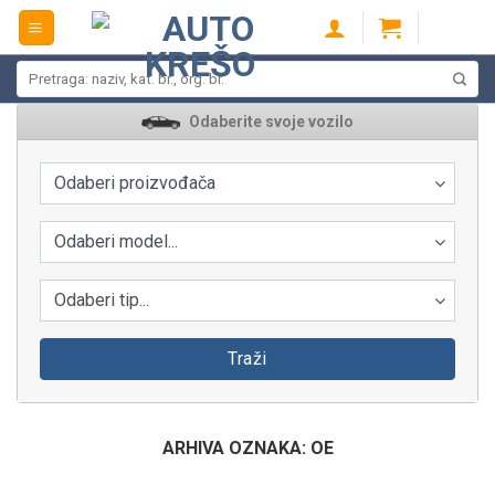
Skip
to
content
Pretraži:
Odaberite svoje vozilo
Odaberi proizvođača
Odaberi model...
Odaberi tip...
Traži
ARHIVA OZNAKA:
OE