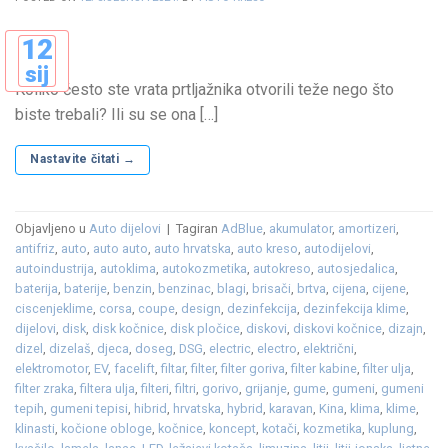
12
sij
Koliko često ste vrata prtljažnika otvorili teže nego što
biste trebali? Ili su se ona […]
Nastavite čitati
→
Objavljeno u
Auto dijelovi
|
Tagiran
AdBlue
,
akumulator
,
amortizeri
,
antifriz
,
auto
,
auto auto
,
auto hrvatska
,
auto kreso
,
autodijelovi
,
autoindustrija
,
autoklima
,
autokozmetika
,
autokreso
,
autosjedalica
,
baterija
,
baterije
,
benzin
,
benzinac
,
blagi
,
brisači
,
brtva
,
cijena
,
cijene
,
ciscenjeklime
,
corsa
,
coupe
,
design
,
dezinfekcija
,
dezinfekcija klime
,
dijelovi
,
disk
,
disk kočnice
,
disk pločice
,
diskovi
,
diskovi kočnice
,
dizajn
,
dizel
,
dizelaš
,
djeca
,
doseg
,
DSG
,
electric
,
electro
,
električni
,
elektromotor
,
EV
,
facelift
,
filtar
,
filter
,
filter goriva
,
filter kabine
,
filter ulja
,
filter zraka
,
filtera ulja
,
filteri
,
filtri
,
gorivo
,
grijanje
,
gume
,
gumeni
,
gumeni
tepih
,
gumeni tepisi
,
hibrid
,
hrvatska
,
hybrid
,
karavan
,
Kina
,
klima
,
klime
,
klinasti
,
kočione obloge
,
kočnice
,
koncept
,
kotači
,
kozmetika
,
kuplung
,