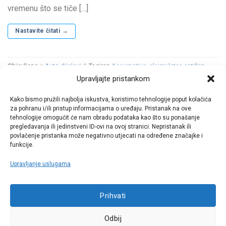
vremenu što se tiče […]
Nastavite čitati
→
Objavljeno u
Auto dijelovi
|
Tagiran
Accumotive
,
akumulator
,
antifriz
,
baterija
,
diskovi
,
električni
,
EQA
,
EQB
,
EQC
,
EQE
,
EQS
,
EQV
,
filter
,
filter
Upravljajte pristankom
goriva
,
filter kabine
,
filter zraka
,
filtera ulja
,
gume
,
Jawor
,
Kamenz
,
Kina
,
mali servis
,
mercedes
,
Mercedes-AMG
,
Mercedes-EQ
,
Mercedes-
Kako bismo pružili najbolja iskustva, koristimo tehnologije poput kolačića
Maybach
,
metlice brisača
,
Njemačka
,
Peking
,
pločice
,
Poljeska
,
Rastatt
,
za pohranu i/ili pristup informacijama o uređaju. Pristanak na ove
servis
,
svjećice
,
tepisi
,
ulje
,
zemska
,
zimska tekućina
Ostavite komentar
tehnologije omogućit će nam obradu podataka kao što su ponašanje
pregledavanja ili jedinstveni ID-ovi na ovoj stranici. Nepristanak ili
povlačenje pristanka može negativno utjecati na određene značajke i
funkcije.
Upravljanje uslugama
Call centar
Prihvati
+38513030300
Odbij