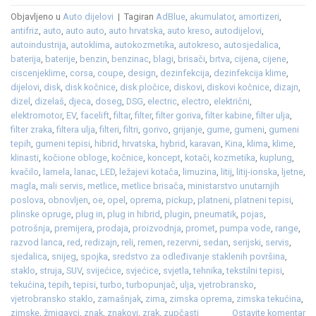
Objavljeno u
Auto dijelovi
|
Tagiran
AdBlue
,
akumulator
,
amortizeri
,
antifriz
,
auto
,
auto auto
,
auto hrvatska
,
auto kreso
,
autodijelovi
,
autoindustrija
,
autoklima
,
autokozmetika
,
autokreso
,
autosjedalica
,
baterija
,
baterije
,
benzin
,
benzinac
,
blagi
,
brisači
,
brtva
,
cijena
,
cijene
,
ciscenjeklime
,
corsa
,
coupe
,
design
,
dezinfekcija
,
dezinfekcija klime
,
dijelovi
,
disk
,
disk kočnice
,
disk pločice
,
diskovi
,
diskovi kočnice
,
dizajn
,
dizel
,
dizelaš
,
djeca
,
doseg
,
DSG
,
electric
,
electro
,
električni
,
elektromotor
,
EV
,
facelift
,
filtar
,
filter
,
filter goriva
,
filter kabine
,
filter ulja
,
filter zraka
,
filtera ulja
,
filteri
,
filtri
,
gorivo
,
grijanje
,
gume
,
gumeni
,
gumeni
tepih
,
gumeni tepisi
,
hibrid
,
hrvatska
,
hybrid
,
karavan
,
Kina
,
klima
,
klime
,
klinasti
,
kočione obloge
,
kočnice
,
koncept
,
kotači
,
kozmetika
,
kuplung
,
kvačilo
,
lamela
,
lanac
,
LED
,
ležajevi kotača
,
limuzina
,
litij
,
litij-ionska
,
ljetne
,
magla
,
mali servis
,
metlice
,
metlice brisača
,
ministarstvo unutarnjih
poslova
,
obnovljen
,
oe
,
opel
,
oprema
,
pickup
,
platneni
,
platneni tepisi
,
plinske opruge
,
plug in
,
plug in hibrid
,
plugin
,
pneumatik
,
pojas
,
potrošnja
,
premijera
,
prodaja
,
proizvodnja
,
promet
,
pumpa vode
,
range
,
razvod lanca
,
red
,
redizajn
,
reli
,
remen
,
rezervni
,
sedan
,
serijski
,
servis
,
sjedalica
,
snijeg
,
spojka
,
sredstvo za odleđivanje staklenih površina
,
staklo
,
struja
,
SUV
,
svijećice
,
svjećice
,
svjetla
,
tehnika
,
tekstilni tepisi
,
tekućina
,
tepih
,
tepisi
,
turbo
,
turbopunjač
,
ulja
,
vjetrobransko
,
vjetrobransko staklo
,
zamašnjak
,
zima
,
zimska oprema
,
zimska tekućina
,
zimske
,
žmigavci
,
znak
,
znakovi
,
zrak
,
zupčasti
Ostavite komentar