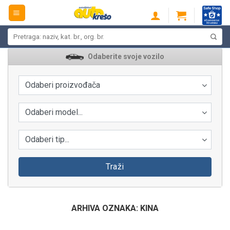
Skip
to
content
Pretraži:
Odaberite svoje vozilo
Odaberi proizvođača
Odaberi model...
Odaberi tip...
Traži
ARHIVA OZNAKA:
KINA