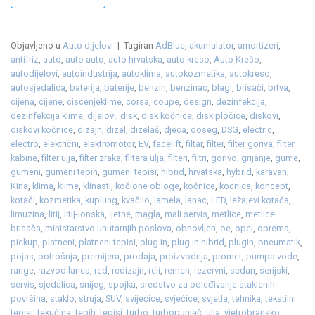
Objavljeno u
Auto dijelovi
|
Tagiran
AdBlue
,
akumulator
,
amortizeri
,
antifriz
,
auto
,
auto auto
,
auto hrvatska
,
auto kreso
,
Auto Krešo
,
autodijelovi
,
autoindustrija
,
autoklima
,
autokozmetika
,
autokreso
,
autosjedalica
,
baterija
,
baterije
,
benzin
,
benzinac
,
blagi
,
brisači
,
brtva
,
cijena
,
cijene
,
ciscenjeklime
,
corsa
,
coupe
,
design
,
dezinfekcija
,
dezinfekcija klime
,
dijelovi
,
disk
,
disk kočnice
,
disk pločice
,
diskovi
,
diskovi kočnice
,
dizajn
,
dizel
,
dizelaš
,
djeca
,
doseg
,
DSG
,
electric
,
electro
,
električni
,
elektromotor
,
EV
,
facelift
,
filtar
,
filter
,
filter goriva
,
filter
kabine
,
filter ulja
,
filter zraka
,
filtera ulja
,
filteri
,
filtri
,
gorivo
,
grijanje
,
gume
,
gumeni
,
gumeni tepih
,
gumeni tepisi
,
hibrid
,
hrvatska
,
hybrid
,
karavan
,
Kina
,
klima
,
klime
,
klinasti
,
kočione obloge
,
kočnice
,
kocnice
,
koncept
,
kotači
,
kozmetika
,
kuplung
,
kvačilo
,
lamela
,
lanac
,
LED
,
ležajevi kotača
,
limuzina
,
litij
,
litij-ionska
,
ljetne
,
magla
,
mali servis
,
metlice
,
metlice
brisača
,
ministarstvo unutarnjih poslova
,
obnovljen
,
oe
,
opel
,
oprema
,
pickup
,
platneni
,
platneni tepisi
,
plug in
,
plug in hibrid
,
plugin
,
pneumatik
,
pojas
,
potrošnja
,
premijera
,
prodaja
,
proizvodnja
,
promet
,
pumpa vode
,
range
,
razvod lanca
,
red
,
redizajn
,
reli
,
remen
,
rezervni
,
sedan
,
serijski
,
servis
,
sjedalica
,
snijeg
,
spojka
,
sredstvo za odleđivanje staklenih
površina
,
staklo
,
struja
,
SUV
,
svijećice
,
svjećice
,
svjetla
,
tehnika
,
tekstilni
tepisi
,
tekućina
,
tepih
,
tepisi
,
turbo
,
turbopunjač
,
ulja
,
vjetrobransko
,