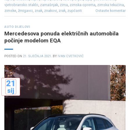
vjetrobransko staklo
,
zamašnjak
,
zima
,
zimska oprema
,
zimska tekućina
,
zimske
,
žmigavci
,
znak
,
znakovi
,
zrak
,
zupčasti
Ostavite komentar
AUTO DIJELOVI
Mercedesova ponuda električnih automobila
počinje modelom EQA
POSTED ON
21. SIJEČNJA 2021.
BY
IVAN CVETKOVIĆ
21
sij