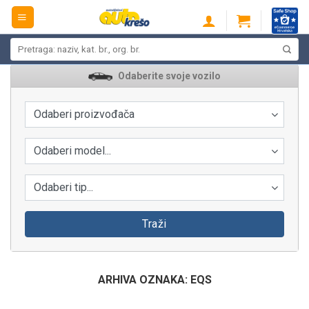
Skip
to
content
Pretraži:
Odaberite svoje vozilo
Odaberi proizvođača
Odaberi model...
Odaberi tip...
Traži
ARHIVA OZNAKA:
EQS