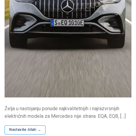
Želja u nastojanju ponude najkvalitetnijih i najrazvrsnijih
električnih modela za Mercedes nije strana. EQA, EQB, […]
Nastavite čitati
→