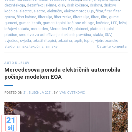
dezinfekcija
,
dezinfekcijaklime
,
disk
,
disk kočnice
,
diskovi
,
diskovi
kočnice
,
electric
,
electro
,
električni
,
elektromotor
,
EQS
,
filtar
,
filter
,
filter
goriva
,
filter kabine
,
filter ulja
,
filter zraka
,
filtera ulja
,
filteri
,
filtri
,
gume
,
gumeni
,
gumeni tepih
,
gumeni tepisi
,
kočione obloge
,
kočnice
,
LED
,
ležaj
,
ležajevi kotača
,
mercedes
,
Mercedes-EQ
,
platneni
,
platneni tepisi
,
pločice
,
sredstvo za odleđivanje staklenih površina
,
staklo
,
SUV
,
svjećice
,
svjetla
,
tekstilni tepisi
,
tekućina
,
tepih
,
tepisi
,
vjetrobransko
staklo
,
zimska tekućina
,
zimske
Ostavite komentar
AUTO DIJELOVI
Mercedesova ponuda električnih automobila
počinje modelom EQA
POSTED ON
21. SIJEČNJA 2021.
BY
IVAN CVETKOVIĆ
21
sij