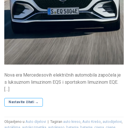
Nova era Mercedesovih električnih automobila započela je
s luksuznom limuzinom EQS i sportskom limuzinom EQE.
[…]
Nastavite čitati
→
Objavljeno u
Auto dijelovi
|
Tagiran
auto kreso
,
Auto Krešo
,
autodijelovi
,
autoklima
,
autokozmetika
,
autokreso
,
baterija
,
baterije
,
cijena
,
cijene
,