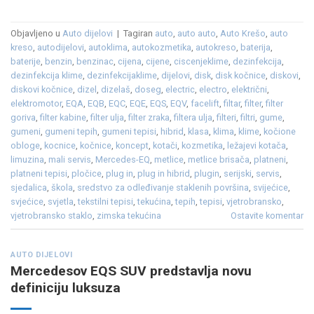
Objavljeno u
Auto dijelovi
|
Tagiran
auto
,
auto auto
,
Auto Krešo
,
auto
kreso
,
autodijelovi
,
autoklima
,
autokozmetika
,
autokreso
,
baterija
,
baterije
,
benzin
,
benzinac
,
cijena
,
cijene
,
ciscenjeklime
,
dezinfekcija
,
dezinfekcija klime
,
dezinfekcijaklime
,
dijelovi
,
disk
,
disk kočnice
,
diskovi
,
diskovi kočnice
,
dizel
,
dizelaš
,
doseg
,
electric
,
electro
,
električni
,
elektromotor
,
EQA
,
EQB
,
EQC
,
EQE
,
EQS
,
EQV
,
facelift
,
filtar
,
filter
,
filter
goriva
,
filter kabine
,
filter ulja
,
filter zraka
,
filtera ulja
,
filteri
,
filtri
,
gume
,
gumeni
,
gumeni tepih
,
gumeni tepisi
,
hibrid
,
klasa
,
klima
,
klime
,
kočione
obloge
,
kocnice
,
kočnice
,
koncept
,
kotači
,
kozmetika
,
ležajevi kotača
,
limuzina
,
mali servis
,
Mercedes-EQ
,
metlice
,
metlice brisača
,
platneni
,
platneni tepisi
,
pločice
,
plug in
,
plug in hibrid
,
plugin
,
serijski
,
servis
,
sjedalica
,
škola
,
sredstvo za odleđivanje staklenih površina
,
svijećice
,
svjećice
,
svjetla
,
tekstilni tepisi
,
tekućina
,
tepih
,
tepisi
,
vjetrobransko
,
vjetrobransko staklo
,
zimska tekućina
Ostavite komentar
AUTO DIJELOVI
Mercedesov EQS SUV predstavlja novu
definiciju luksuza