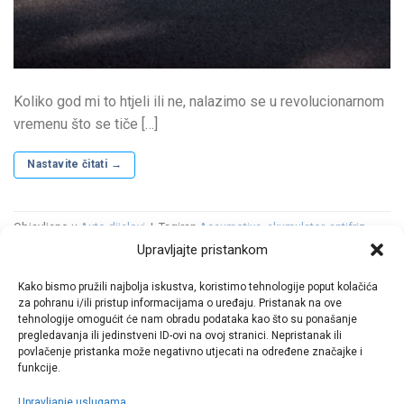
Koliko god mi to htjeli ili ne, nalazimo se u revolucionarnom
vremenu što se tiče […]
Nastavite čitati
→
Objavljeno u
Auto dijelovi
|
Tagiran
Accumotive
,
akumulator
,
antifriz
,
baterija
,
diskovi
,
električni
,
EQA
,
EQB
,
EQC
,
EQE
,
EQS
,
EQV
,
filter
,
filter
Upravljajte pristankom
goriva
,
filter kabine
,
filter zraka
,
filtera ulja
,
gume
,
Jawor
,
Kamenz
,
Kina
,
mali servis
,
mercedes
,
Mercedes-AMG
,
Mercedes-EQ
,
Mercedes-
Kako bismo pružili najbolja iskustva, koristimo tehnologije poput kolačića
Maybach
,
metlice brisača
,
Njemačka
,
Peking
,
pločice
,
Poljeska
,
Rastatt
,
za pohranu i/ili pristup informacijama o uređaju. Pristanak na ove
servis
,
svjećice
,
tepisi
,
ulje
,
zemska
,
zimska tekućina
Ostavite komentar
tehnologije omogućit će nam obradu podataka kao što su ponašanje
pregledavanja ili jedinstveni ID-ovi na ovoj stranici. Nepristanak ili
povlačenje pristanka može negativno utjecati na određene značajke i
funkcije.
Upravljanje uslugama