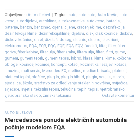
Objavljeno u
Auto dijelovi
|
Tagiran
auto
,
auto auto
,
Auto Krešo
,
auto
kreso
,
autodijelovi
,
autoklima
,
autokozmetika
,
autokreso
,
baterija
,
baterije
,
benzin
,
benzinac
,
cijena
,
cijene
,
ciscenjeklime
,
dezinfekcija
,
dezinfekcija klime
,
dezinfekcijaklime
,
dijelovi
,
disk
,
disk kočnice
,
diskovi
,
diskovi kočnice
,
dizel
,
dizelaš
,
doseg
,
electric
,
electro
,
električni
,
elektromotor
,
EQA
,
EQB
,
EQC
,
EQE
,
EQS
,
EQV
,
facelift
,
filtar
,
filter
,
filter
goriva
,
filter kabine
,
filter ulja
,
filter zraka
,
filtera ulja
,
filteri
,
filtri
,
gume
,
gumeni
,
gumeni tepih
,
gumeni tepisi
,
hibrid
,
klasa
,
klima
,
klime
,
kočione
obloge
,
kočnice
,
kocnice
,
koncept
,
kotači
,
kozmetika
,
ležajevi kotača
,
limuzina
,
mali servis
,
Mercedes-EQ
,
metlice
,
metlice brisača
,
platneni
,
platneni tepisi
,
pločice
,
plug in
,
plug in hibrid
,
plugin
,
serijski
,
servis
,
sjedalica
,
škola
,
sredstvo za odleđivanje staklenih površina
,
svijećice
,
svjećice
,
svjetla
,
tekstilni tepisi
,
tekućina
,
tepih
,
tepisi
,
vjetrobransko
,
vjetrobransko staklo
,
zimska tekućina
Ostavite komentar
AUTO DIJELOVI
Mercedesova ponuda električnih automobila
počinje modelom EQA