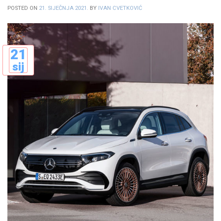
POSTED ON
21. SIJEČNJA 2021.
BY
IVAN CVETKOVIĆ
21
sij