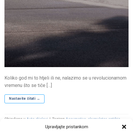
Koliko god mi to htjeli ili ne, nalazimo se u revolucionarnom
vremenu što se tiče […]
Nastavite čitati
→
Objavljeno u
Auto dijelovi
|
Tagiran
Accumotive
,
akumulator
,
antifriz
,
baterija
,
diskovi
,
električni
,
EQA
,
EQB
,
EQC
,
EQE
,
EQS
,
EQV
,
filter
,
filter
Upravljajte pristankom
goriva
,
filter kabine
,
filter zraka
,
filtera ulja
,
gume
,
Jawor
,
Kamenz
,
Kina
,