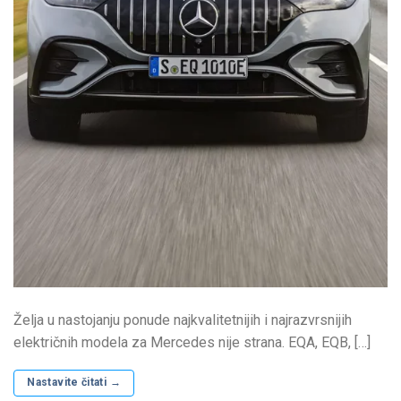
Želja u nastojanju ponude najkvalitetnijih i najrazvrsnijih
električnih modela za Mercedes nije strana. EQA, EQB, […]
Nastavite čitati
→