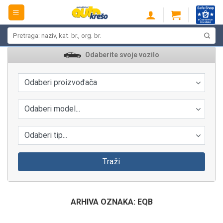
Skip
to
content
Pretraži:
Odaberite svoje vozilo
Odaberi proizvođača
Odaberi model...
Odaberi tip...
Traži
ARHIVA OZNAKA:
EQB