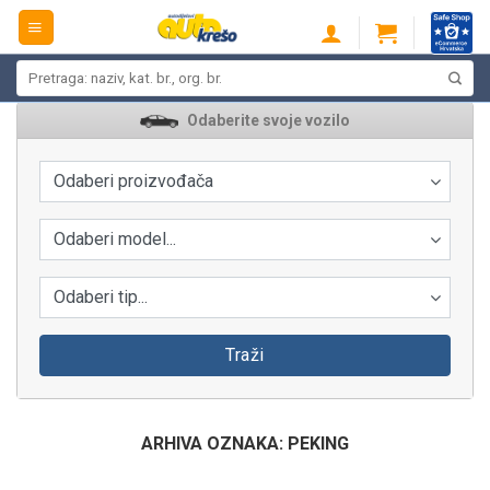
Skip
to
content
Pretraži:
Odaberite svoje vozilo
Odaberi proizvođača
Odaberi model...
Odaberi tip...
Traži
ARHIVA OZNAKA:
PEKING