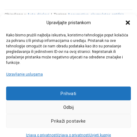
Objavljeno u
Auto dijelovi
|
Tagiran
Accumotive
,
akumulator
,
antifriz
,
baterija
,
diskovi
,
električni
,
EQA
,
EQB
,
EQC
,
EQE
,
EQS
,
EQV
,
filter
,
filter
Upravljajte pristankom
goriva
,
filter kabine
,
filter zraka
,
filtera ulja
,
gume
,
Jawor
,
Kamenz
,
Kina
,
mali servis
,
mercedes
,
Mercedes-AMG
,
Mercedes-EQ
,
Mercedes-
Kako bismo pružili najbolja iskustva, koristimo tehnologije poput kolačića
Maybach
,
metlice brisača
,
Njemačka
,
Peking
,
pločice
,
Poljeska
,
Rastatt
,
za pohranu i/ili pristup informacijama o uređaju. Pristanak na ove
servis
,
svjećice
,
tepisi
,
ulje
,
zemska
,
zimska tekućina
Ostavite komentar
tehnologije omogućit će nam obradu podataka kao što su ponašanje
pregledavanja ili jedinstveni ID-ovi na ovoj stranici. Nepristanak ili
povlačenje pristanka može negativno utjecati na određene značajke i
funkcije.
Upravljanje uslugama
Call centar
Prihvati
+38513030300
Odbij
Pratite nas
Prikaži postavke
Sva prava pridržana © 2021 W.A.O.
Izjava o privatnosti
Izjava o privatnosti
Uvjeti kupnje