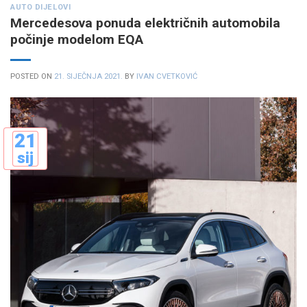
AUTO DIJELOVI
Mercedesova ponuda električnih automobila
počinje modelom EQA
POSTED ON
21. SIJEČNJA 2021.
BY
IVAN CVETKOVIĆ
21
sij