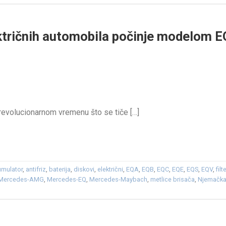
tričnih automobila počinje modelom 
u revolucionarnom vremenu što se tiče […]
umulator
,
antifriz
,
baterija
,
diskovi
,
električni
,
EQA
,
EQB
,
EQC
,
EQE
,
EQS
,
EQV
,
filt
Mercedes-AMG
,
Mercedes-EQ
,
Mercedes-Maybach
,
metlice brisača
,
Njemačk