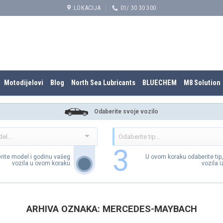
LOKACIJA
01/ 30 30 300
Motodijelovi
Blog
North Sea Lubricants
BLUECHEM
M8 Solution
Odaberite svoje vozilo
3
rite model i godinu vašeg
U ovom koraku odaberite tip
vozila u ovom koraku
vozila 
ARHIVA OZNAKA:
MERCEDES-MAYBACH