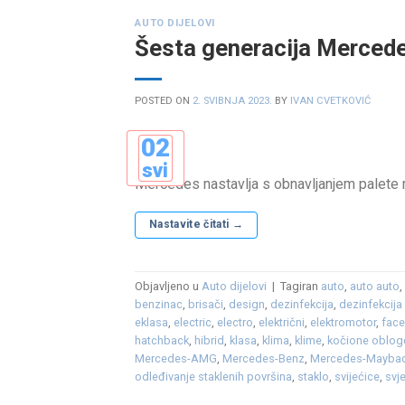
AUTO DIJELOVI
Šesta generacija Merced
POSTED ON
2. SVIBNJA 2023.
BY
IVAN CVETKOVIĆ
02
svi
Mercedes nastavlja s obnavljanjem palete m
Nastavite čitati
→
Objavljeno u
Auto dijelovi
|
Tagiran
auto
,
auto auto
benzinac
,
brisači
,
design
,
dezinfekcija
,
dezinfekcija
eklasa
,
electric
,
electro
,
električni
,
elektromotor
,
face
hatchback
,
hibrid
,
klasa
,
klima
,
klime
,
kočione oblog
Mercedes-AMG
,
Mercedes-Benz
,
Mercedes-Mayba
odleđivanje staklenih površina
,
staklo
,
svijećice
,
svj