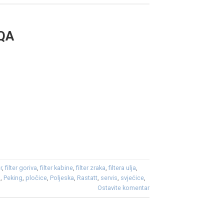
EQA
er
,
filter goriva
,
filter kabine
,
filter zraka
,
filtera ulja
,
a
,
Peking
,
pločice
,
Poljeska
,
Rastatt
,
servis
,
svjećice
,
Ostavite komentar