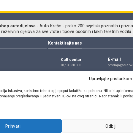
shop autodijelova
- Auto Krešo - preko 200 svjetski poznatih i prizna
ezervnih dijelova za sve vrste i tipove osobnih i lakih teretnih vozila.
Kontaktirajte nas
E-mail
Call centar
01/ 30 30 300
prodaja@autokr
Telefon
Adresa
Upravljajte pristankom
01/ 30 30 300
Dragutina Golik
Zagreb
bolja iskustva, koristimo tehnologije poput kolačića za pohranu i/ili pristup inf
našanje pregledavanja ili jedinstveni ID-ovi na ovoj stranici. Nepristanak ili pov
Pratite nas
Prihvati
Odbij