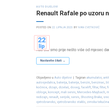
AUTO DIJELOVI
Renault Rafale po uzoru n
POSTED ON
22. LIPNJA 2023.
BY
IVAN CVETKOVIĆ
22
lip
Kao što smo prije nešto više od mjesec dana
Nastavite čitati
→
Objavljeno u
Auto dijelovi
|
Tagiran
akumulator
,
anti
autosjedalica
,
baterija
,
baterije
,
benzin
,
benzinac
,
bl
kočnice
,
dizajn
,
dizelaš
,
doseg
,
facelift
,
filtar
,
filter
,
f
obloge
,
koncept
,
mali servis
,
Mercedes-Maybach
,
m
redizajn
,
renault
,
serijski
,
servis
,
Shooting Brake
,
sre
vjetrobransko
,
vjetrobransko staklo
,
zimska tekućin