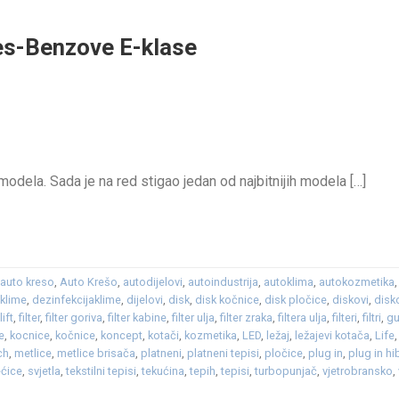
es-Benzove E-klase
odela. Sada je na red stigao jedan od najbitnijih modela […]
,
auto kreso
,
Auto Krešo
,
autodijelovi
,
autoindustrija
,
autoklima
,
autokozmetika
 klime
,
dezinfekcijaklime
,
dijelovi
,
disk
,
disk kočnice
,
disk pločice
,
diskovi
,
disk
lift
,
filter
,
filter goriva
,
filter kabine
,
filter ulja
,
filter zraka
,
filtera ulja
,
filteri
,
filtri
,
g
e
,
kocnice
,
kočnice
,
koncept
,
kotači
,
kozmetika
,
LED
,
ležaj
,
ležajevi kotača
,
Life
ch
,
metlice
,
metlice brisača
,
platneni
,
platneni tepisi
,
pločice
,
plug in
,
plug in hi
ećice
,
svjetla
,
tekstilni tepisi
,
tekućina
,
tepih
,
tepisi
,
turbopunjač
,
vjetrobransko
,