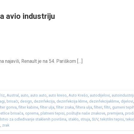
a avio industriju
 najavili, Renault je na 54. Pariškom […]
friz
,
Austral
,
auto
,
auto auto
,
auto kreso
,
Auto Krešo
,
autodijelovi
,
autoindustrij
agi
,
brisači
,
design
,
dezinfekcija
,
dezinfekcija klime
,
dezinfekcijaklime
,
dijelovi
ilter goriva
,
filter kabine
,
filter ulja
,
filter zraka
,
filtera ulja
,
filteri
,
filtri
,
gumeni tepi
etlice brisača
,
oprema
,
platneni tepisi
,
poštujte naše znakove
,
premijera
,
prod
dstvo za odleđivanje staklenih površina
,
staklo
,
struja
,
SUV
,
tekstilni tepisi
,
teku
a
,
zrak