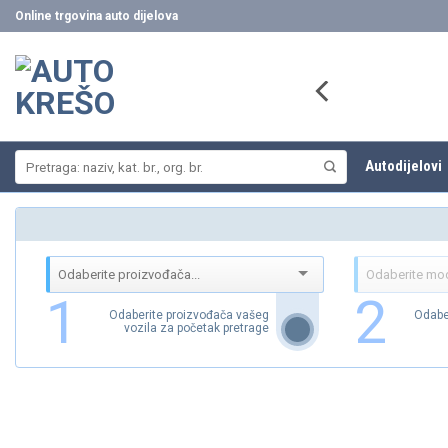
Skip
Online trgovina auto dijelova
to
content
Pretraži:
Autodijelovi
1
2
Odaberite proizvođača vašeg
Odabe
vozila za početak pretrage