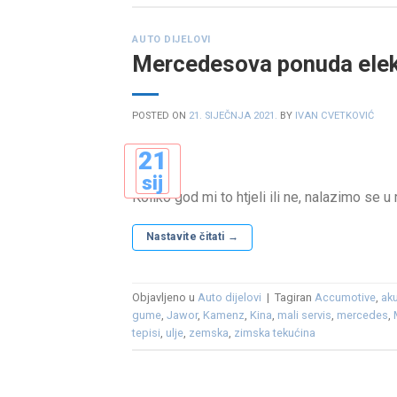
AUTO DIJELOVI
Mercedesova ponuda elek
POSTED ON
21. SIJEČNJA 2021.
BY
IVAN CVETKOVIĆ
21
sij
Koliko god mi to htjeli ili ne, nalazimo se 
Nastavite čitati
→
Objavljeno u
Auto dijelovi
|
Tagiran
Accumotive
,
ak
gume
,
Jawor
,
Kamenz
,
Kina
,
mali servis
,
mercedes
,
tepisi
,
ulje
,
zemska
,
zimska tekućina