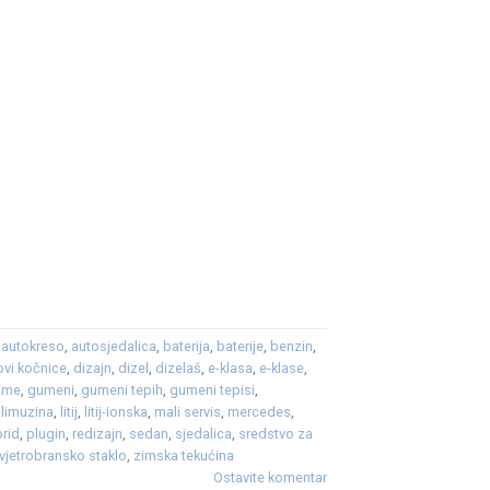
,
autokreso
,
autosjedalica
,
baterija
,
baterije
,
benzin
,
ovi kočnice
,
dizajn
,
dizel
,
dizelaš
,
e-klasa
,
e-klase
,
ume
,
gumeni
,
gumeni tepih
,
gumeni tepisi
,
,
limuzina
,
litij
,
litij-ionska
,
mali servis
,
mercedes
,
brid
,
plugin
,
redizajn
,
sedan
,
sjedalica
,
sredstvo za
vjetrobransko staklo
,
zimska tekućina
Ostavite komentar