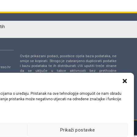
tih
Ovdje prikazani podaci, posebice cijela baza podataka, ne
smije se kopirati. Strogo je zabranjeno duplicirati podatke
i bazu podataka te ih distribuirati i/ili uputiti treće strane
eso.hr
da se uključe u takve aktivnosti bez prethodne
suglasnosti TecAlliance.
a 14,
ormacijama o uređaju. Pristanak na ove tehnologije omogućit će nam obradu
lačenje pristanka može negativno utjecati na određene značajke i funkcije.
Prikaži postavke