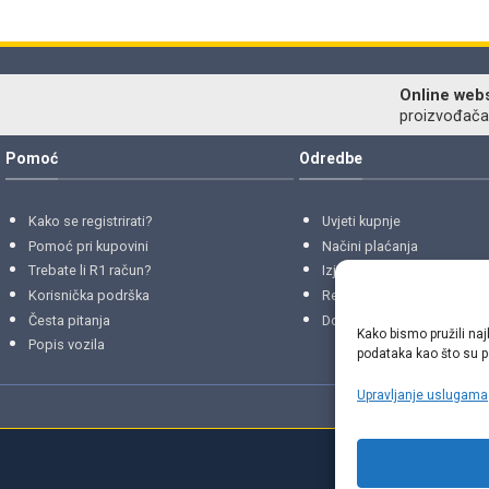
Online web
proizvođača r
Pomoć
Odredbe
Kako se registrirati?
Uvjeti kupnje
Pomoć pri kupovini
Načini plaćanja
Trebate li R1 račun?
Izjava o privatnosti
Korisnička podrška
Reklamacije
i
povrati
Česta pitanja
Dostava i isporuke
Kako bismo pružili naj
Popis vozila
podataka kao što su po
Upravljanje uslugama