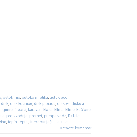
a
,
autoklima
,
autokozmetika
,
autokreso
,
,
disk
,
disk kočnice
,
disk pločice
,
diskovi
,
diskovi
h
,
gumeni tepisi
,
karavan
,
klasa
,
klima
,
klime
,
kočione
aja
,
proizvodnja
,
promet
,
pumpa vode
,
Rafale
,
ćina
,
tepih
,
tepisi
,
turbopunjač
,
ulja
,
ulje
,
Ostavite komentar