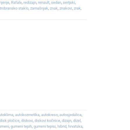
njenje
,
Rafale
,
redizajn
,
renault
,
sedan
,
serijski
,
etrobransko staklo
,
zamašnjak
,
znak
,
znakovi
,
zrak
,
utoklima
,
autokozmetika
,
autokreso
,
autosjedalica
,
disk pločice
,
diskovi
,
diskovi kočnice
,
dizajn
,
dizel
,
umeni
,
gumeni tepih
,
gumeni tepisi
,
hibrid
,
hrvatska
,