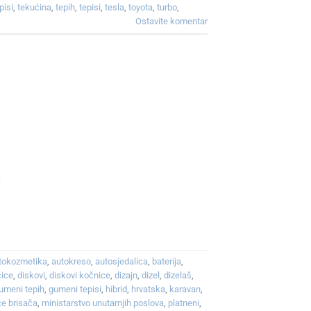
pisi
,
tekućina
,
tepih
,
tepisi
,
tesla
,
toyota
,
turbo
,
Ostavite komentar
]
tokozmetika
,
autokreso
,
autosjedalica
,
baterija
,
čice
,
diskovi
,
diskovi kočnice
,
dizajn
,
dizel
,
dizelaš
,
umeni tepih
,
gumeni tepisi
,
hibrid
,
hrvatska
,
karavan
,
ce brisača
,
ministarstvo unutarnjih poslova
,
platneni
,