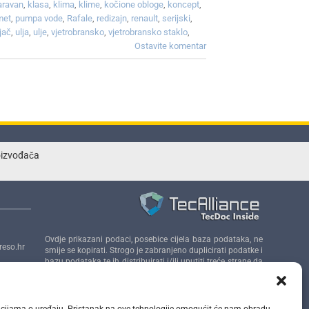
aravan
,
klasa
,
klima
,
klime
,
kočione obloge
,
koncept
,
met
,
pumpa vode
,
Rafale
,
redizajn
,
renault
,
serijski
,
jač
,
ulja
,
ulje
,
vjetrobransko
,
vjetrobransko staklo
,
Ostavite komentar
roizvođača
Ovdje prikazani podaci, posebice cijela baza podataka, ne
eso.hr
smije se kopirati. Strogo je zabranjeno duplicirati podatke i
bazu podataka te ih distribuirati i/ili uputiti treće strane da
se uključe u takve aktivnosti bez prethodne suglasnosti
a 14,
TecAlliance.
rmacijama o uređaju. Pristanak na ove tehnologije omogućit će nam obradu