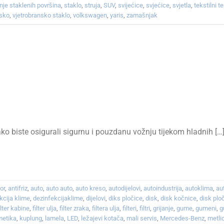
nje staklenih površina
,
staklo
,
struja
,
SUV
,
svijećice
,
svjećice
,
svjetla
,
tekstilni te
nsko
,
vjetrobransko staklo
,
volkswagen
,
yaris
,
zamašnjak
ko biste osigurali sigurnu i pouzdanu vožnju tijekom hladnih […
or
,
antifriz
,
auto
,
auto auto
,
auto kreso
,
autodijelovi
,
autoindustrija
,
autoklima
,
au
kcija klime
,
dezinfekcijaklime
,
dijelovi
,
diks pločice
,
disk
,
disk kočnice
,
disk plo
ilter kabine
,
filter ulja
,
filter zraka
,
filtera ulja
,
filteri
,
filtri
,
grijanje
,
gume
,
gumeni
,
g
metika
,
kuplung
,
lamela
,
LED
,
ležajevi kotača
,
mali servis
,
Mercedes-Benz
,
metli