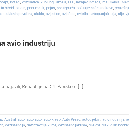
ncept
,
kotači
,
kozmetika
,
kuplung
,
lamela
,
LED
,
ležajevi kotača
,
mali servis
,
Mer
 in hibrid
,
plugin
,
pneumatik
,
pojas
,
postignuća
,
poštujte naše znakove
,
potrošnj
e staklenih površina
,
staklo
,
svijećice
,
svjećice
,
svjetla
,
turbopunjač
,
ulja
,
ulje
,
v
a avio industriju
a najavili, Renault je na 54. Pariškom […]
iz
,
Austral
,
auto
,
auto auto
,
auto kreso
,
Auto Krešo
,
autodijelovi
,
autoindustrija
,
a
gn
,
dezinfekcija
,
dezinfekcija klime
,
dezinfekcijaklime
,
dijelovi
,
disk
,
disk kočni