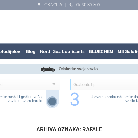
LOKACIJA
01/ 30 30 300
todijelovi
Blog
North Sea Lubricants
BLUECHEM
M8 Solut
Odaberite svoje vozilo
3
rite model i godinu vašeg
U ovom koraku odaberite tip
vozila u ovom koraku
vozila 
ARHIVA OZNAKA:
RAFALE