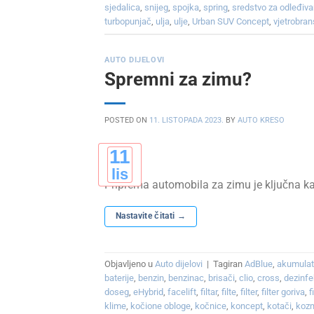
sjedalica
,
snijeg
,
spojka
,
spring
,
sredstvo za odleđiva
turbopunjač
,
ulja
,
ulje
,
Urban SUV Concept
,
vjetrobra
AUTO DIJELOVI
Spremni za zimu?
POSTED ON
11. LISTOPADA 2023.
BY
AUTO KRESO
11
lis
Priprema automobila za zimu je ključna ka
Nastavite čitati
→
Objavljeno u
Auto dijelovi
|
Tagiran
AdBlue
,
akumulat
baterije
,
benzin
,
benzinac
,
brisači
,
clio
,
cross
,
dezinfe
doseg
,
eHybrid
,
facelift
,
filtar
,
filte
,
filter
,
filter goriva
,
f
klime
,
kočione obloge
,
kočnice
,
koncept
,
kotači
,
koz