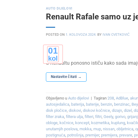
AUTO DIJELOVI
Renault Rafale samo uz j
POSTED ON
1. KOLOVOZA 2024.
BY
IVAN CVETKOVIĆ
01
kol
U Renaultu ponosno ističu kako sada imaju
Nastavite čitati
→
Objavljeno u
Auto dijelovi
|
Tagiran
208
,
AdBlue
,
akum
autosjedalica
,
baterija
,
baterije
,
benzin
,
benzinac
,
Bey
disk pločice
,
diskovi
,
diskovi kočnice
,
dizajn
,
dizel
,
di
filter zraka
,
filtera ulja
,
filteri
,
filtri
,
Geely
,
gorivo
,
grijan
obloge
,
kočnice
,
koncept
,
kozmetika
,
kuplung
,
kvačil
unutarnjih poslova
,
mokka
,
mup
,
nissan
,
obljetnica
,
o
postignuća
,
potrošnja
,
premijer
,
premijera
,
prevare
,
pr