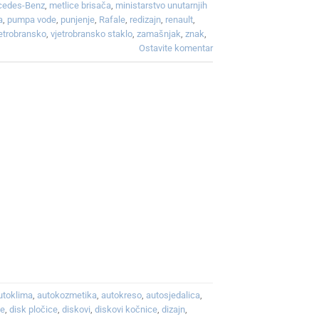
cedes-Benz
,
metlice brisača
,
ministarstvo unutarnjih
a
,
pumpa vode
,
punjenje
,
Rafale
,
redizajn
,
renault
,
jetrobransko
,
vjetrobransko staklo
,
zamašnjak
,
znak
,
Ostavite komentar
utoklima
,
autokozmetika
,
autokreso
,
autosjedalica
,
ce
,
disk pločice
,
diskovi
,
diskovi kočnice
,
dizajn
,