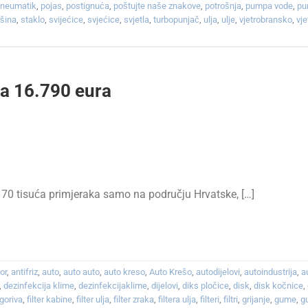
pneumatik
,
pojas
,
postignuća
,
poštujte naše znakove
,
potrošnja
,
pumpa vode
,
pu
ršina
,
staklo
,
svijećice
,
svjećice
,
svjetla
,
turbopunjač
,
ulja
,
ulje
,
vjetrobransko
,
vj
na 16.790 eura
70 tisuća primjeraka samo na području Hrvatske, […]
or
,
antifriz
,
auto
,
auto auto
,
auto kreso
,
Auto Krešo
,
autodijelovi
,
autoindustrija
,
a
,
dezinfekcija klime
,
dezinfekcijaklime
,
dijelovi
,
diks pločice
,
disk
,
disk kočnice
,
r goriva
,
filter kabine
,
filter ulja
,
filter zraka
,
filtera ulja
,
filteri
,
filtri
,
grijanje
,
gume
,
g