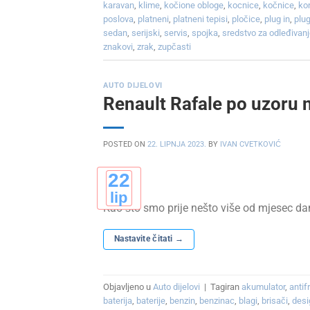
karavan
,
klime
,
kočione obloge
,
kocnice
,
kočnice
,
ko
poslova
,
platneni
,
platneni tepisi
,
pločice
,
plug in
,
plug
sedan
,
serijski
,
servis
,
spojka
,
sredstvo za odleđivanj
znakovi
,
zrak
,
zupčasti
AUTO DIJELOVI
Renault Rafale po uzoru n
POSTED ON
22. LIPNJA 2023.
BY
IVAN CVETKOVIĆ
22
lip
Kao što smo prije nešto više od mjesec dan
Nastavite čitati
→
Objavljeno u
Auto dijelovi
|
Tagiran
akumulator
,
antifr
baterija
,
baterije
,
benzin
,
benzinac
,
blagi
,
brisači
,
desi