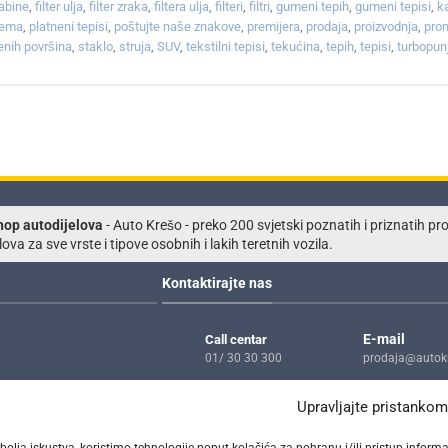
kabine
,
filter ulja
,
filter zraka
,
filtera ulja
,
filteri
,
filtri
,
gumeni tepih
,
gumeni tepisi
,
k
rema
,
platneni tepisi
,
poštujte naše znakove
,
premijera
,
prodaja
,
proizvodnja
,
pro
enih površina
,
staklo
,
struja
,
SUV
,
tekstilni tepisi
,
tekućina
,
tepih
,
tepisi
,
turbopun
hop autodijelova
- Auto Krešo - preko 200 svjetski poznatih i priznatih p
lova za sve vrste i tipove osobnih i lakih teretnih vozila.
Kontaktirajte nas
E-mail
Call centar
01/ 30 30 300
prodaja@autokr
Telefon
Adresa
Upravljajte pristankom
01/ 30 30 300
Dragutina Golik
Zagreb
bolja iskustva, koristimo tehnologije poput kolačića za pohranu i/ili pristup info