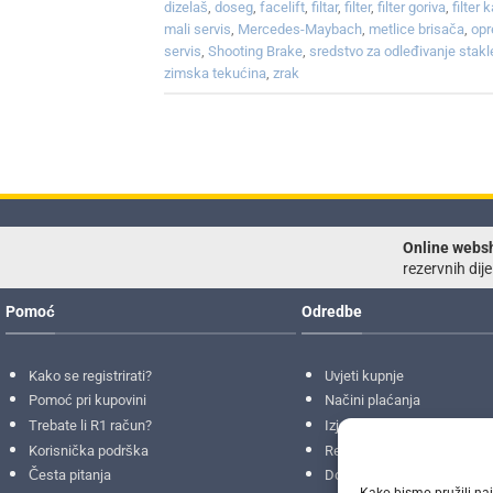
dizelaš
,
doseg
,
facelift
,
filtar
,
filter
,
filter goriva
,
filter 
mali servis
,
Mercedes-Maybach
,
metlice brisača
,
op
servis
,
Shooting Brake
,
sredstvo za odleđivanje stakl
zimska tekućina
,
zrak
Online webs
rezervnih dije
Pomoć
Odredbe
Kako se registrirati?
Uvjeti kupnje
Pomoć pri kupovini
Načini plaćanja
Trebate li R1 račun?
Izjava o privatnosti
Korisnička podrška
Reklamacije
i
povrati
Česta pitanja
Dostava i isporuke
Kako bismo pružili naj