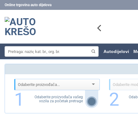
Skip
Online trgovina auto dijelova
to
content
Pretraži:
Autodijelovi
Mo
1
2
Odaberite proizvođača vašeg
Odabe
vozila za početak pretrage