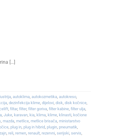
ina […]
ustrija
,
autoklima
,
autokozmetika
,
autokreso
,
kcija
,
dezinfekcija klime
,
dijelovi
,
disk
,
disk kočnice
,
celift
,
filtar
,
filter
,
filter goriva
,
filter kabine
,
filter ulja
,
ka
,
Juke
,
karavan
,
kia
,
klima
,
klime
,
klinasti
,
kočione
s
,
mazda
,
metlice
,
metlice brisača
,
ministarstvo
očice
,
plug in
,
plug in hibrid
,
plugin
,
pneumatik
,
zajn
,
reli
,
remen
,
renault
,
rezervni
,
serijski
,
servis
,