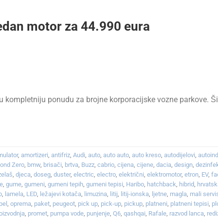
edan motor za 44.990 eura
 kompletniju ponudu za brojne korporacijske vozne parkove. Šir
ulator
,
amortizeri
,
antifriz
,
Audi
,
auto
,
auto auto
,
auto kreso
,
autodijelovi
,
autoind
ond Zero
,
bmw
,
brisači
,
brtva
,
Buzz
,
cabrio
,
cijena
,
cijene
,
dacia
,
design
,
dezinfe
zelaš
,
djeca
,
doseg
,
duster
,
electric
,
electro
,
električni
,
elektromotor
,
etron
,
EV
,
fa
je
,
gume
,
gumeni
,
gumeni tepih
,
gumeni tepisi
,
Haribo
,
hatchback
,
hibrid
,
hrvats
o
,
lamela
,
LED
,
ležajevi kotača
,
limuzina
,
litij
,
litij-ionska
,
ljetne
,
magla
,
mali servi
pel
,
oprema
,
paket
,
peugeot
,
pick up
,
pick-up
,
pickup
,
platneni
,
platneni tepisi
,
pl
oizvodnja
,
promet
,
pumpa vode
,
punjenje
,
Q6
,
qashqai
,
Rafale
,
razvod lanca
,
redi