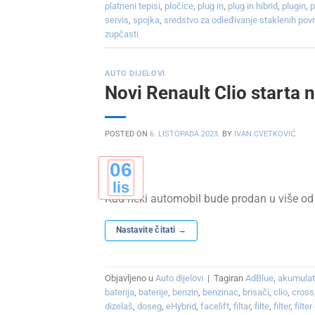
platneni tepisi
,
pločice
,
plug in
,
plug in hibrid
,
plugin
,
servis
,
spojka
,
sredstvo za odleđivanje staklenih pov
zupčasti
AUTO DIJELOVI
Novi Renault Clio starta 
POSTED ON
6. LISTOPADA 2023.
BY
IVAN CVETKOVIĆ
06
lis
Kad neki automobil bude prodan u više od 
Nastavite čitati
→
Objavljeno u
Auto dijelovi
|
Tagiran
AdBlue
,
akumulat
baterija
,
baterije
,
benzin
,
benzinac
,
brisači
,
clio
,
cross
dizelaš
,
doseg
,
eHybrid
,
facelift
,
filtar
,
filte
,
filter
,
filte