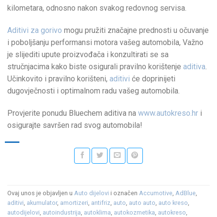
kilometara, odnosno nakon svakog redovnog servisa.
Aditivi za gorivo
mogu pružiti značajne prednosti u očuvanje
i poboljšanju performansi motora vašeg automobila, Važno
je slijediti upute proizvođača i konzultirati se sa
stručnjacima kako biste osigurali pravilno korištenje
aditiva
.
Učinkovito i pravilno korišteni,
aditivi
će doprinijeti
dugovječnosti i optimalnom radu vašeg automobila.
Provjerite ponudu Bluechem aditiva na
www.autokreso.hr
i
osigurajte savršen rad svog automobila!
Ovaj unos je objavljen u
Auto dijelovi
i označen
Accumotive
,
AdBlue
,
aditivi
,
akumulator
,
amortizeri
,
antifriz
,
auto
,
auto auto
,
auto kreso
,
autodijelovi
,
autoindustrija
,
autoklima
,
autokozmetika
,
autokreso
,