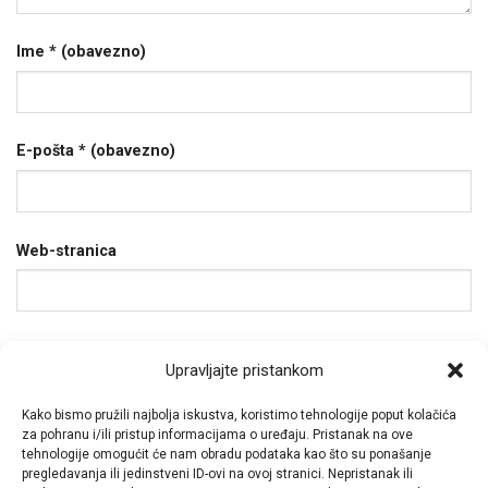
Ime
* (obavezno)
E-pošta
* (obavezno)
Web-stranica
Spremi moje ime, e-poštu i web-stranicu u ovom
Upravljajte pristankom
internet pregledniku za sljedeći put kada budem
komentirao.
Kako bismo pružili najbolja iskustva, koristimo tehnologije poput kolačića
za pohranu i/ili pristup informacijama o uređaju. Pristanak na ove
tehnologije omogućit će nam obradu podataka kao što su ponašanje
pregledavanja ili jedinstveni ID-ovi na ovoj stranici. Nepristanak ili