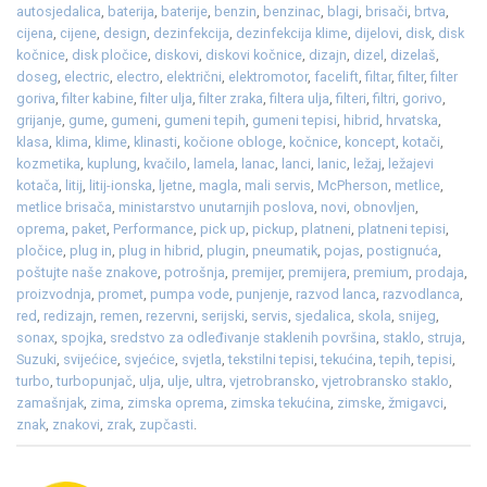
autosjedalica
,
baterija
,
baterije
,
benzin
,
benzinac
,
blagi
,
brisači
,
brtva
,
cijena
,
cijene
,
design
,
dezinfekcija
,
dezinfekcija klime
,
dijelovi
,
disk
,
disk
kočnice
,
disk pločice
,
diskovi
,
diskovi kočnice
,
dizajn
,
dizel
,
dizelaš
,
doseg
,
electric
,
electro
,
električni
,
elektromotor
,
facelift
,
filtar
,
filter
,
filter
goriva
,
filter kabine
,
filter ulja
,
filter zraka
,
filtera ulja
,
filteri
,
filtri
,
gorivo
,
grijanje
,
gume
,
gumeni
,
gumeni tepih
,
gumeni tepisi
,
hibrid
,
hrvatska
,
klasa
,
klima
,
klime
,
klinasti
,
kočione obloge
,
kočnice
,
koncept
,
kotači
,
kozmetika
,
kuplung
,
kvačilo
,
lamela
,
lanac
,
lanci
,
lanic
,
ležaj
,
ležajevi
kotača
,
litij
,
litij-ionska
,
ljetne
,
magla
,
mali servis
,
McPherson
,
metlice
,
metlice brisača
,
ministarstvo unutarnjih poslova
,
novi
,
obnovljen
,
oprema
,
paket
,
Performance
,
pick up
,
pickup
,
platneni
,
platneni tepisi
,
pločice
,
plug in
,
plug in hibrid
,
plugin
,
pneumatik
,
pojas
,
postignuća
,
poštujte naše znakove
,
potrošnja
,
premijer
,
premijera
,
premium
,
prodaja
,
proizvodnja
,
promet
,
pumpa vode
,
punjenje
,
razvod lanca
,
razvodlanca
,
red
,
redizajn
,
remen
,
rezervni
,
serijski
,
servis
,
sjedalica
,
skola
,
snijeg
,
sonax
,
spojka
,
sredstvo za odleđivanje staklenih površina
,
staklo
,
struja
,
Suzuki
,
svijećice
,
svjećice
,
svjetla
,
tekstilni tepisi
,
tekućina
,
tepih
,
tepisi
,
turbo
,
turbopunjač
,
ulja
,
ulje
,
ultra
,
vjetrobransko
,
vjetrobransko staklo
,
zamašnjak
,
zima
,
zimska oprema
,
zimska tekućina
,
zimske
,
žmigavci
,
znak
,
znakovi
,
zrak
,
zupčasti
.