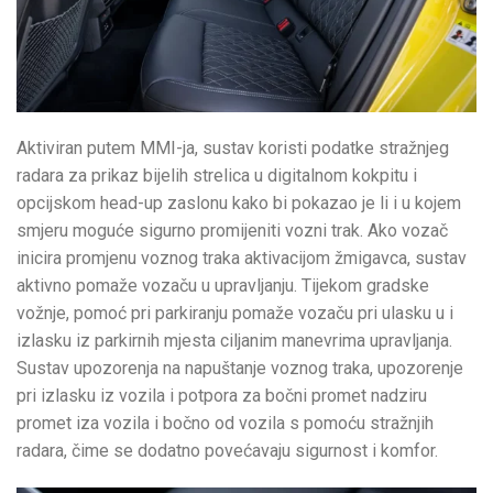
Aktiviran putem MMI-ja, sustav koristi podatke stražnjeg
radara za prikaz bijelih strelica u digitalnom kokpitu i
opcijskom head-up zaslonu kako bi pokazao je li i u kojem
smjeru moguće sigurno promijeniti vozni trak. Ako vozač
inicira promjenu voznog traka aktivacijom žmigavca, sustav
aktivno pomaže vozaču u upravljanju. Tijekom gradske
vožnje, pomoć pri parkiranju pomaže vozaču pri ulasku u i
izlasku iz parkirnih mjesta ciljanim manevrima upravljanja.
Sustav upozorenja na napuštanje voznog traka, upozorenje
pri izlasku iz vozila i potpora za bočni promet nadziru
promet iza vozila i bočno od vozila s pomoću stražnjih
radara, čime se dodatno povećavaju sigurnost i komfor.