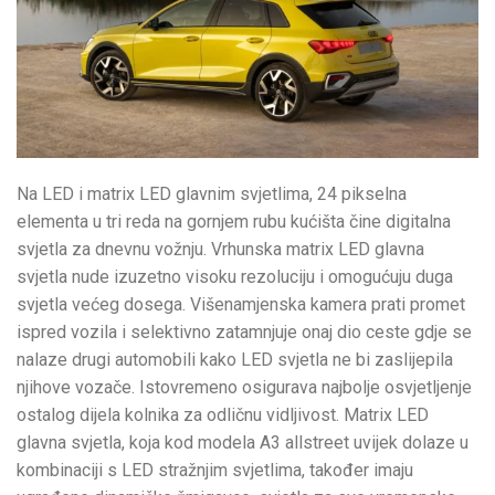
Na LED i matrix LED glavnim svjetlima, 24 pikselna
elementa u tri reda na gornjem rubu kućišta čine digitalna
svjetla za dnevnu vožnju. Vrhunska matrix LED glavna
svjetla nude izuzetno visoku rezoluciju i omogućuju duga
svjetla većeg dosega. Višenamjenska kamera prati promet
ispred vozila i selektivno zatamnjuje onaj dio ceste gdje se
nalaze drugi automobili kako LED svjetla ne bi zaslijepila
njihove vozače. Istovremeno osigurava najbolje osvjetljenje
ostalog dijela kolnika za odličnu vidljivost. Matrix LED
glavna svjetla, koja kod modela A3 allstreet uvijek dolaze u
kombinaciji s LED stražnjim svjetlima, također imaju