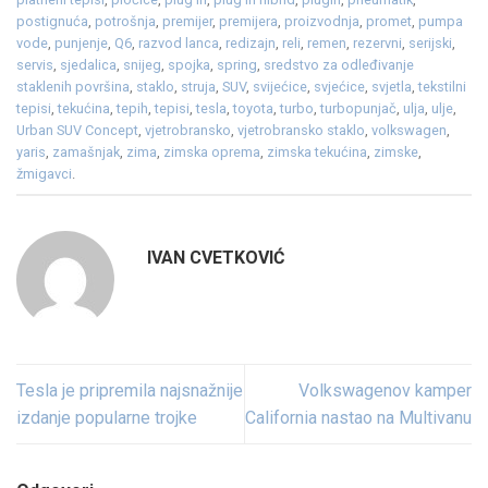
postignuća
,
potrošnja
,
premijer
,
premijera
,
proizvodnja
,
promet
,
pumpa
vode
,
punjenje
,
Q6
,
razvod lanca
,
redizajn
,
reli
,
remen
,
rezervni
,
serijski
,
servis
,
sjedalica
,
snijeg
,
spojka
,
spring
,
sredstvo za odleđivanje
staklenih površina
,
staklo
,
struja
,
SUV
,
svijećice
,
svjećice
,
svjetla
,
tekstilni
tepisi
,
tekućina
,
tepih
,
tepisi
,
tesla
,
toyota
,
turbo
,
turbopunjač
,
ulja
,
ulje
,
Urban SUV Concept
,
vjetrobransko
,
vjetrobransko staklo
,
volkswagen
,
yaris
,
zamašnjak
,
zima
,
zimska oprema
,
zimska tekućina
,
zimske
,
žmigavci
.
IVAN CVETKOVIĆ
Tesla je pripremila najsnažnije
Volkswagenov kamper
izdanje popularne trojke
California nastao na Multivanu