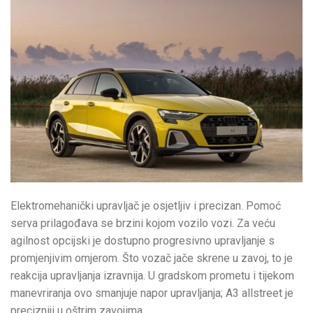
Elektromehanički upravljač je osjetljiv i precizan. Pomoć
serva prilagođava se brzini kojom vozilo vozi. Za veću
agilnost opcijski je dostupno progresivno upravljanje s
promjenjivim omjerom. Što vozač jače skrene u zavoj, to je
reakcija upravljanja izravnija. U gradskom prometu i tijekom
manevriranja ovo smanjuje napor upravljanja; A3 allstreet je
precizniji u oštrim zavojima.