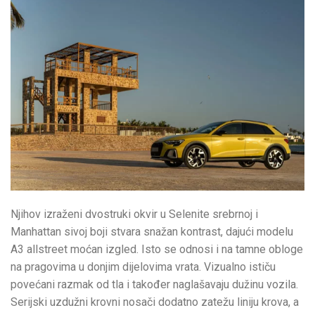
Njihov izraženi dvostruki okvir u Selenite srebrnoj i
Manhattan sivoj boji stvara snažan kontrast, dajući modelu
A3 allstreet moćan izgled. Isto se odnosi i na tamne obloge
na pragovima u donjim dijelovima vrata. Vizualno ističu
povećani razmak od tla i također naglašavaju dužinu vozila.
Serijski uzdužni krovni nosači dodatno zatežu liniju krova, a