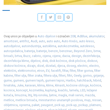
Ovaj unos je objavljen u
Auto dijelovi
i označen
208
,
AdBlue
,
akumulator
,
amortizeri
,
antifriz
,
Audi
,
auto
,
auto auto
,
Auto Krešo
,
auto kreso
,
autodijelovi
,
autoindustrija
,
autoklima
,
autokozmetika
,
autokreso
,
autosjedalica
,
baterija
,
baterije
,
benzin
,
benzinac
,
Beyond Zero
,
bmw
,
brisači
,
brtva
,
Buzz
,
cabrio
,
cijena
,
cijene
,
dacia
,
design
,
dezinfekcija
,
dezinfekcija klime
,
dijelovi
,
disk
,
disk kočnice
,
disk pločice
,
diskovi
,
diskovi kočnice
,
dizajn
,
dizel
,
dizelaš
,
djeca
,
doseg
,
electric
,
electro
,
električni
,
elektromotor
,
etron
,
EV
,
facelift
,
filtar
,
filter
,
filter goriva
,
filter
kabine
,
filter ulja
,
filter zraka
,
filtera ulja
,
filteri
,
filtri
,
Geely
,
gorivo
,
grijanje
,
gume
,
gumeni
,
gumeni tepih
,
gumeni tepisi
,
Haribo
,
hatchback
,
hibrid
,
hrvatska
,
Juke
,
karavan
,
klima
,
klime
,
klinasti
,
kočione obloge
,
kočnice
,
kocnice
,
koncept
,
kozmetika
,
kuplung
,
kvačilo
,
lamela
,
LED
,
ležajevi
kotača
,
limuzina
,
litij
,
litij-ionska
,
ljetne
,
magla
,
mali servis
,
mazda
,
metlice
,
metlice brisača
,
ministarstvo unutarnjih poslova
,
mup
,
nissan
,
obljetnica
,
oprema
,
paket
,
peugeot
,
pick up
,
pick-up
,
pickup
,
platneni
,
platneni tepisi
,
pločice
,
plug in
,
plug in hibrid
,
plugin
,
pneumatik
,