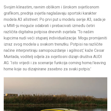
Svojim klinastim, ravnim oblikom i širokom svjetlosnom
grafikom, prednja svjetla naglašavaju sportski karakter
modela A3 allstreet. Po prvi put u modelu serije A3, sada je
u MMI-ju moguće odabrati i prebacivati između četiri
različita digitalna potpisa dnevnih svjetala. ‘To našim
kupcima nudi veći stupanj individualizacije. Mogu promijeniti
izraz svog modela u svakom trenutku. Potpisi na različite
načine interpretiraju samopouzdanje i agilnost,’ kaže Cesar
Muntada, voditelj odjela za svjetlosni dizajn društva AUDI
AG. ‘Isto vrijedi i za scenarije funkcija coming home/leaving
home koje su dizajnirane zasebno za svaki potpis.’