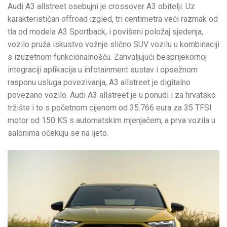
Audi A3 allstreet osebujni je crossover A3 obitelji. Uz
karakterističan offroad izgled, tri centimetra veći razmak od
tla od modela A3 Sportback, i povišeni položaj sjedenja,
vozilo pruža iskustvo vožnje slično SUV vozilu u kombinaciji
s izuzetnom funkcionalnošću. Zahvaljujući besprijekornoj
integraciji aplikacija u infotainment sustav i opsežnom
rasponu usluga povezivanja, A3 allstreet je digitalno
povezano vozilo. Audi A3 allstreet je u ponudi i za hrvatsko
tržište i to s početnom cijenom od 35.766 eura za 35 TFSI
motor od 150 KS s automatskim mjenjačem, a prva vozila u
salonima očekuju se na ljeto.