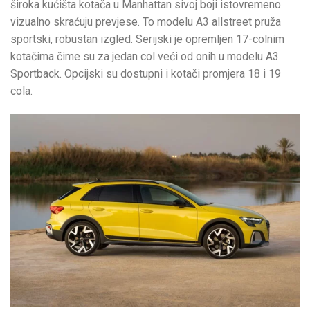
široka kućišta kotača u Manhattan sivoj boji istovremeno
vizualno skraćuju prevjese. To modelu A3 allstreet pruža
sportski, robustan izgled. Serijski je opremljen 17-colnim
kotačima čime su za jedan col veći od onih u modelu A3
Sportback. Opcijski su dostupni i kotači promjera 18 i 19
cola.