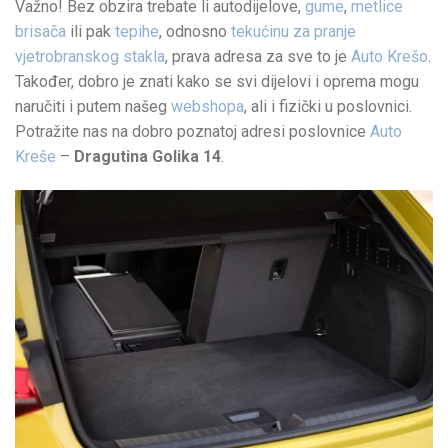
Važno! Bez obzira trebate li autodijelove,
gume
,
metlice
brisača
ili pak
tepihe
, odnosno
tekućinu za pranje
vjetrobranskog stakla
, prava adresa za sve to je
Auto Krešo
.
Također, dobro je znati kako se svi dijelovi i oprema mogu
naručiti i putem našeg
webshopa
, ali i fizički u poslovnici.
Potražite nas na dobro poznatoj adresi poslovnice
Auto
Kreše
–
Dragutina Golika 14
.