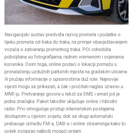
Navigacijski sustav predviđa razvoj prometa i podatke o
tijeku prometa od traka do traka, na primjer obavještavanjem
vozača o zatvaranju prometnog traka. POI odredišta
poboljšana su fotografijama, radnim vremenom i ocjenama
korisnika. Osim toga, online podaci o lokaciji pomažu u
pronalaženju uzdužnih parkirnih mjesta na gradskim ulicama
ili pružaju informacije o opasnostima duž rute. Najnovije
vijesti mogu se prikazati, a čak i pročitati naglas izravno u
MMI-ju. Pretvaranje govora u tekst za SMS i email još je
jedna značajka. Paket također uključuje online i hibridni
radio. Prvi omogućuje pristup internetskim postajama
dostupnim u cijelom svijetu, dok se drugi automatski
prebacuje između FM-a, DAB-a i online streaminga kako bi
uvijek osigurao najbolji mogući prijam.