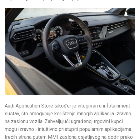
Audi Application Store također je integriran u infotainment
sustav, što omogućuje korištenje mnogih aplikacija izravno
na zaslonu vozila. Zahvaljujući ugrađenoj trgovini kupci
mogu izravno i intuitivno pristupiti popularnim aplikacijama
trećih strana putem MMI zaslona osjetljivog na dodir preko