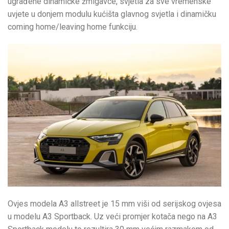
ugrađene dinamičke žmigavce, svjetla za sve vremenske
uvjete u donjem modulu kućišta glavnog svjetla i dinamičku
coming home/leaving home funkciju.
Ovjes modela A3 allstreet je 15 mm viši od serijskog ovjesa
u modelu A3 Sportback. Uz veći promjer kotača nego na A3