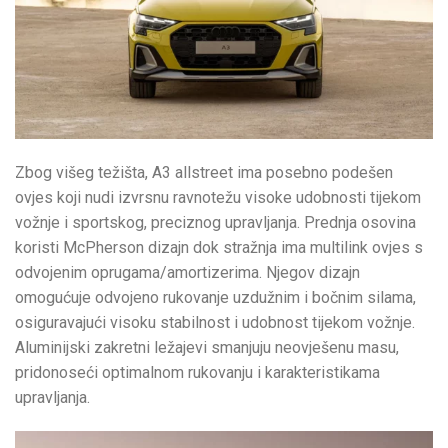
Zbog višeg težišta, A3 allstreet ima posebno podešen
ovjes koji nudi izvrsnu ravnotežu visoke udobnosti tijekom
vožnje i sportskog, preciznog upravljanja. Prednja osovina
koristi McPherson dizajn dok stražnja ima multilink ovjes s
odvojenim oprugama/amortizerima. Njegov dizajn
omogućuje odvojeno rukovanje uzdužnim i bočnim silama,
osiguravajući visoku stabilnost i udobnost tijekom vožnje.
Aluminijski zakretni ležajevi smanjuju neovješenu masu,
pridonoseći optimalnom rukovanju i karakteristikama
upravljanja.