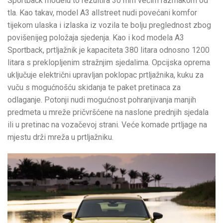
Sportback modelu to rezultira 30 mm većim razmakom od
tla. Kao takav, model A3 allstreet nudi povećani komfor
tijekom ulaska i izlaska iz vozila te bolju preglednost zbog
povišenijeg položaja sjedenja. Kao i kod modela A3
Sportback, prtljažnik je kapaciteta 380 litara odnosno 1200
litara s preklopljenim stražnjim sjedalima. Opcijska oprema
uključuje električni upravljan poklopac prtljažnika, kuku za
vuču s mogućnošću skidanja te paket pretinaca za
odlaganje. Potonji nudi mogućnost pohranjivanja manjih
predmeta u mreže pričvršćene na naslone prednjih sjedala
ili u pretinac na vozačevoj strani. Veće komade prtljage na
mjestu drži mreža u prtljažniku.