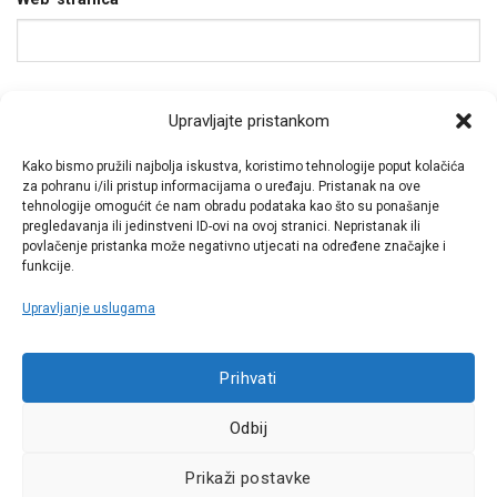
Spremi moje ime, e-poštu i web-stranicu u ovom
Upravljajte pristankom
internet pregledniku za sljedeći put kada budem
Kako bismo pružili najbolja iskustva, koristimo tehnologije poput kolačića
komentirao.
za pohranu i/ili pristup informacijama o uređaju. Pristanak na ove
tehnologije omogućit će nam obradu podataka kao što su ponašanje
pregledavanja ili jedinstveni ID-ovi na ovoj stranici. Nepristanak ili
povlačenje pristanka može negativno utjecati na određene značajke i
funkcije.
Upravljanje uslugama
Call centar
Prihvati
+38513030300
Odbij
Pratite nas
Prikaži postavke