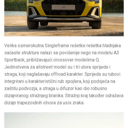
Velika osmerokutna Singleframe rešetke rešetka hladnjaka
saćaste strukture nalazi se povišenije nego na modelu A3
Sportback, približavajući crossover modelima Q.
Jedinstvena za allstreet model su i tri utora sprijeda i
straga, koji naglašavaju offroad karakter. Sprijeda su rubovi
integrirani u karakteristični rub spojlera, koji podsjeća na
zaštitu podvozja, a straga u difuzor kao dio robusno
dizajniranog stražnjeg branika. Stražnji kraj također odražava
dizajn trapezoidnih otvora za usis zraka.