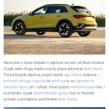
Neovisno o tome trebate li dijelove za neki od Audi modela
ili pak neku drugu marku vozila, prava adresa je
Auto Krešo
.
Pored brojnih dijelova, poput raznih
ulja
,
filtera
, diskova i
kočionih obloga
,
svjećica
te
antifriza
tu su i
gumeni te
tekstilni tepisi
, ali i ‘sitnije’ stvari poput
metlica brisača
kao i
kozmetike ili pak
automobilskih guma
. Sve to možete
pronaći u prodajnom asortimanu
Auto Kreše
.