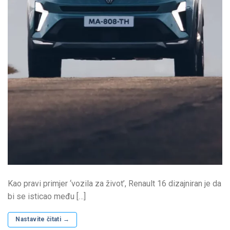
Kao pravi primjer ‘vozila za život’, Renault 16 dizajniran je da
bi se isticao među […]
Nastavite čitati
→