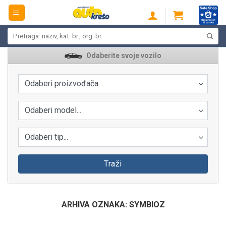
Skip
to
content
Pretraži:
Odaberite svoje vozilo
Odaberi proizvođača
Odaberi model...
Odaberi tip...
Traži
ARHIVA OZNAKA:
SYMBIOZ