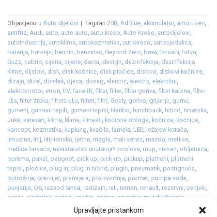
Objavljeno u
Auto dijelovi
|
Tagiran
208
,
AdBlue
,
akumulator
,
amortizeri
,
antifriz
,
Audi
,
auto
,
auto auto
,
auto kreso
,
Auto Krešo
,
autodijelovi
,
autoindustrija
,
autoklima
,
autokozmetika
,
autokreso
,
autosjedalica
,
baterija
,
baterije
,
benzin
,
benzinac
,
Beyond Zero
,
bmw
,
brisači
,
brtva
,
Buzz
,
cabrio
,
cijena
,
cijene
,
dacia
,
design
,
dezinfekcija
,
dezinfekcija
klime
,
dijelovi
,
disk
,
disk kočnice
,
disk pločice
,
diskovi
,
diskovi kočnice
,
dizajn
,
dizel
,
dizelaš
,
djeca
,
doseg
,
electric
,
electro
,
električni
,
elektromotor
,
etron
,
EV
,
facelift
,
filtar
,
filter
,
filter goriva
,
filter kabine
,
filter
ulja
,
filter zraka
,
filtera ulja
,
filteri
,
filtri
,
Geely
,
gorivo
,
grijanje
,
gume
,
gumeni
,
gumeni tepih
,
gumeni tepisi
,
Haribo
,
hatchback
,
hibrid
,
hrvatska
,
Juke
,
karavan
,
klima
,
klime
,
klinasti
,
kočione obloge
,
kočnice
,
kocnice
,
koncept
,
kozmetika
,
kuplung
,
kvačilo
,
lamela
,
LED
,
ležajevi kotača
,
limuzina
,
litij
,
litij-ionska
,
ljetne
,
magla
,
mali servis
,
mazda
,
metlice
,
metlice brisača
,
ministarstvo unutarnjih poslova
,
mup
,
nissan
,
obljetnica
,
oprema
,
paket
,
peugeot
,
pick up
,
pick-up
,
pickup
,
platneni
,
platneni
tepisi
,
pločice
,
plug in
,
plug in hibrid
,
plugin
,
pneumatik
,
postignuća
,
potrošnja
,
premijer
,
premijera
,
proizvodnja
,
promet
,
pumpa vode
,
punjenje
,
Q6
,
razvod lanca
,
redizajn
,
reli
,
remen
,
renault
,
rezervni
,
serijski
,
servis
,
sjedalica
,
snijeg
,
spojka
,
spring
,
sredstvo za odleđivanje
staklenih površina
,
staklo
,
struja
,
SUV
,
svijećice
,
svjećice
,
svjetla
,
Upravljajte pristankom
Symbioz
,
tekstilni tepisi
,
tekućina
,
tepih
,
tepisi
,
tesla
,
toyota
,
turbo
,