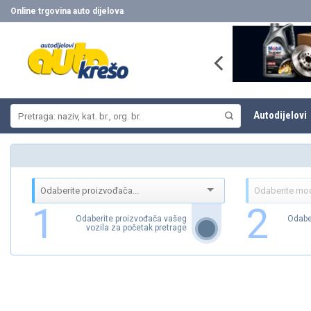
Skip
Online trgovina auto dijelova
to
content
Pretraži:
Autodijelovi
1
2
Odaberite proizvođača vašeg
Odabe
vozila za početak pretrage