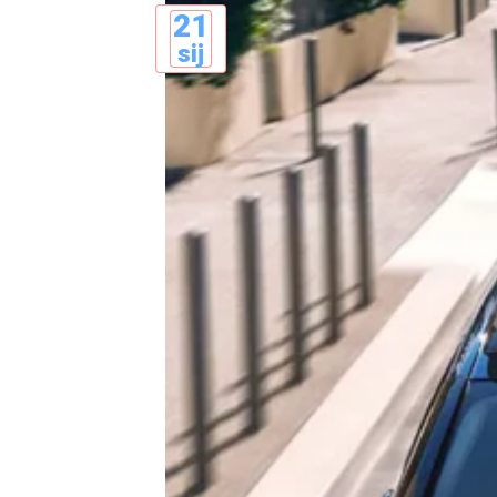
21
sij