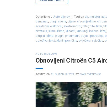
Nastavite čitati
→
Objavljeno u
Auto dijelovi
|
Tagiran
akumulator
,
aut
benzinac
,
blagi
,
cijena
,
cijene
,
ciscenjeklime
,
citroen
ečektrični
,
električni
,
elektromotor
,
filtar
,
filte
,
filter
,
fi
hrvatska
,
klima
,
klime
,
klinasti
,
kuplung
,
kvačilo
,
ležaj
plug in hibrid
,
plugin
,
pneumatik
,
pojas
,
potrošnja
,
p
odleđivanje staklenih površina
,
svijećice
,
svjećice
,
s
AUTO DIJELOVI
Obnovljeni Citroën C5 Air
POSTED ON
21. SIJEČNJA 2022.
BY
IVAN CVETKOVIĆ