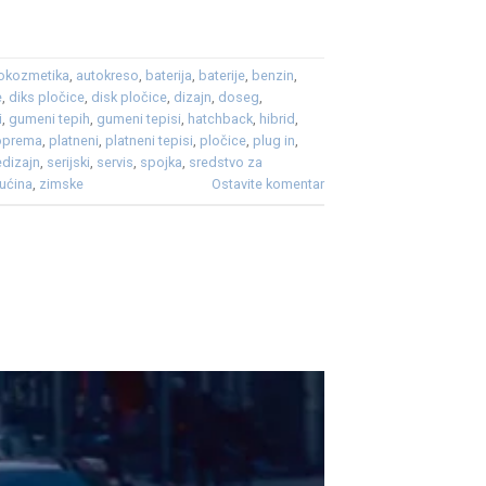
okozmetika
,
autokreso
,
baterija
,
baterije
,
benzin
,
e
,
diks pločice
,
disk pločice
,
dizajn
,
doseg
,
i
,
gumeni tepih
,
gumeni tepisi
,
hatchback
,
hibrid
,
oprema
,
platneni
,
platneni tepisi
,
pločice
,
plug in
,
edizajn
,
serijski
,
servis
,
spojka
,
sredstvo za
ućina
,
zimske
Ostavite komentar