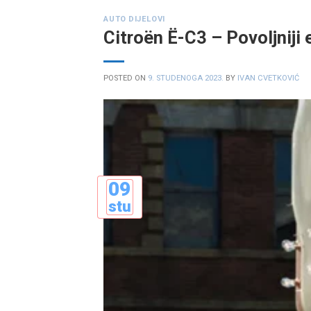
AUTO DIJELOVI
Citroën Ë-C3 – Povoljniji 
POSTED ON
9. STUDENOGA 2023.
BY
IVAN CVETKOVIĆ
09
stu