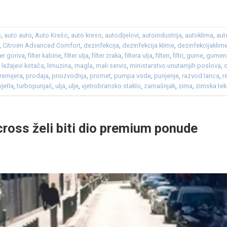
o
,
auto auto
,
Auto Krešo
,
auto kreso
,
autodijelovi
,
autoindustrija
,
autoklima
,
aut
,
Citroën Advanced Comfort
,
dezinfekcija
,
dezinfekcija klime
,
dezinfekcijaklim
lter goriva
,
filter kabine
,
filter ulja
,
filter zraka
,
filtera ulja
,
filteri
,
filtri
,
gume
,
gumen
,
ležajevi kotača
,
limuzina
,
magla
,
mali servis
,
ministarstvo unutarnjih poslova
,
remijera
,
prodaja
,
proizvodnja
,
promet
,
pumpa vode
,
punjenje
,
razvod lanca
,
r
vjetla
,
turbopunjač
,
ulja
,
ulje
,
vjetrobransko staklo
,
zamašnjak
,
zima
,
zimska tek
cross želi biti dio premium ponude