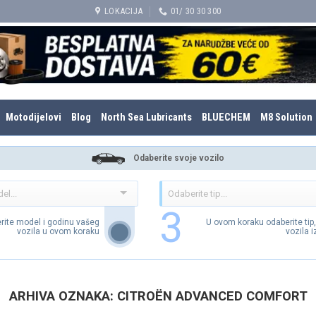
LOKACIJA
01/ 30 30 300
Motodijelovi
Blog
North Sea Lubricants
BLUECHEM
M8 Solution
Odaberite svoje vozilo
3
rite model i godinu vašeg
U ovom koraku odaberite tip
vozila u ovom koraku
vozila 
ARHIVA OZNAKA:
CITROËN ADVANCED COMFORT