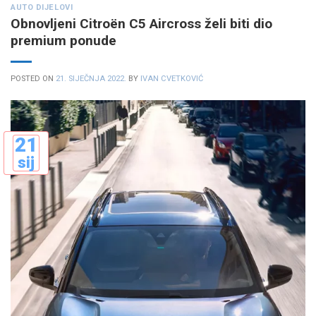
AUTO DIJELOVI
Obnovljeni Citroën C5 Aircross želi biti dio
premium ponude
POSTED ON
21. SIJEČNJA 2022.
BY
IVAN CVETKOVIĆ
21
sij