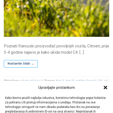
Poznati francuski proizvođač povoljnijih vozila, Citroën, prije
3-4 godine najavio je kako ukida model C4. […]
Nastavite čitati
→
Objavljeno u
Auto dijelovi
|
Tagiran
Ami 6
,
Ami 8
,
antifriz
,
brisači
,
BX
,
c4
,
C4 Cactus
,
C5 Aircross Hybrid
,
Cactus
,
cijene
,
citroen
,
Citroën Advanced
Upravljajte pristankom
Comfort
,
dijelovi
,
disk
,
diskovi kočnice
,
ë-Jumper
,
ë-Jumpy
,
ë-
SpaceTourer
,
GS
,
GSA
,
gume
,
gumeni tepisi
,
Highway Driver Assist
,
Kako bismo pružili najbolja iskustva, koristimo tehnologije poput kolačića
hrvatska
,
kočnice
,
LED
,
metlice
,
pločice
,
prodaja
,
svjećice
,
svjetla
,
za pohranu i/ili pristup informacijama o uređaju. Pristanak na ove
tekstilni tepisi
,
tepisi
,
ulja
,
Xsara
,
zimska tekućina
,
ZX
Ostavite komentar
tehnologije omogućit će nam obradu podataka kao što su ponašanje
pregledavanja ili jedinstveni ID-ovi na ovoj stranici. Nepristanak ili