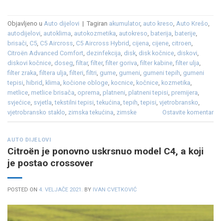
Objavljeno u
Auto dijelovi
|
Tagiran
akumulator
,
auto kreso
,
Auto Krešo
,
autodijelovi
,
autoklima
,
autokozmetika
,
autokreso
,
baterija
,
baterije
,
brisači
,
C5
,
C5 Aircross
,
C5 Aircross Hybrid
,
cijena
,
cijene
,
citroen
,
Citroën Advanced Comfort
,
dezinfekcija
,
disk
,
disk kočnice
,
diskovi
,
diskovi kočnice
,
doseg
,
filtar
,
filter
,
filter goriva
,
filter kabine
,
filter ulja
,
filter zraka
,
filtera ulja
,
filteri
,
filtri
,
gume
,
gumeni
,
gumeni tepih
,
gumeni
tepisi
,
hibrid
,
klima
,
kočione obloge
,
kocnice
,
kočnice
,
kozmetika
,
metlice
,
metlice brisača
,
oprema
,
platneni
,
platneni tepisi
,
premijera
,
svjećice
,
svjetla
,
tekstilni tepisi
,
tekućina
,
tepih
,
tepisi
,
vjetrobransko
,
vjetrobransko staklo
,
zimska tekućina
,
zimske
Ostavite komentar
AUTO DIJELOVI
Citroën je ponovno uskrsnuo model C4, a koji
je postao crossover
POSTED ON
4. VELJAČE 2021.
BY
IVAN CVETKOVIĆ