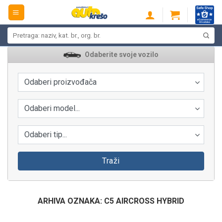
Skip
to
content
Pretraži:
Odaberite svoje vozilo
Odaberi proizvođača
Odaberi model...
Odaberi tip...
Traži
ARHIVA OZNAKA:
C5 AIRCROSS HYBRID