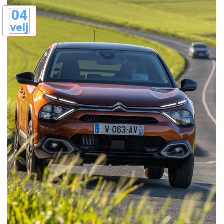
04
velj