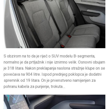
S obzirom na to da je riječ o SUV modelu B-segmenta,
normalno je da prtljažnik i nije iznimno velik. Osnovni obujam
je 318 litara. Nakon preklapanja naslona stražnje klupe on se
povećava na 904 litre. Ispod prednjeg poklopca je dodatni
spremnik od 19 litara. On je prvenstveno namijenjen za
pohranu kabela za punjenje, trokuta…