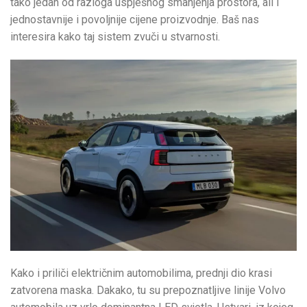
tako jedan od razloga uspješnog smanjenja prostora, ali i
jednostavnije i povoljnije cijene proizvodnje. Baš nas
interesira kako taj sistem zvuči u stvarnosti.
Kako i priliči električnim automobilima, prednji dio krasi
zatvorena maska. Dakako, tu su prepoznatljive linije Volvo