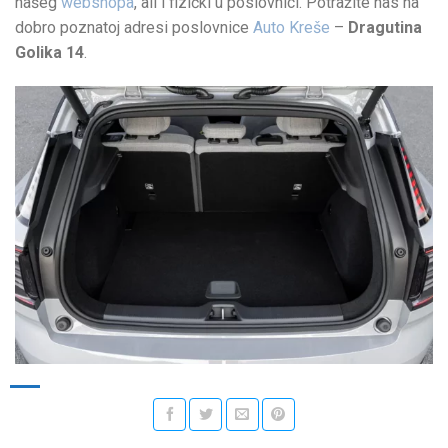
našeg
webshopa
, ali i fizički u poslovnici. Potražite nas na
dobro poznatoj adresi poslovnice
Auto Kreše
–
Dragutina
Golika 14
.