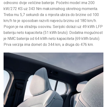
odnosno dvije veličine baterije. Početni model ima 200
kW/272 KS uz 343 Nm maksimalnog okretnog momenta.
Treba mu 5,7 sekundi da s mjesta ubrza do brzine od 100
km/h te je sposoban razviti najveću brzinu od 180 km/h.
Pogon je na stražnju osovinu. Serijski dolazi uz 49 kWh LFP
bateriju neto kapaciteta (51 kWh bruto). Dodatna mogućnost
je NMC baterija od 64 kWh neto kapaciteta (69 kWh bruto).
Prva verzija ima domet do 344 km, a druga do 476 km.