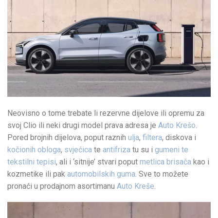
Neovisno o tome trebate li rezervne dijelove ili opremu za
svoj Clio ili neki drugi model prava adresa je
Auto Krešo
.
Pored brojnih dijelova, poput raznih
ulja
,
filtera
, diskova i
kočionih obloga
,
svjećica
te
antifriza
tu su i
gumeni te
tekstilni tepisi
, ali i ‘sitnije’ stvari poput
metlica brisača
kao i
kozmetike ili pak
automobilskih guma
. Sve to možete
pronaći u prodajnom asortimanu
Auto Kreše
.