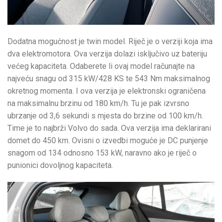
Dodatna mogućnost je twin model. Riječ je o verziji koja ima
dva elektromotora. Ova verzija dolazi isključivo uz bateriju
većeg kapaciteta. Odaberete li ovaj model računajte na
najveću snagu od 315 kW/428 KS te 543 Nm maksimalnog
okretnog momenta. I ova verzija je elektronski ograničena
na maksimalnu brzinu od 180 km/h. Tu je pak izvrsno
ubrzanje od 3,6 sekundi s mjesta do brzine od 100 km/h.
Time je to najbrži Volvo do sada. Ova verzija ima deklarirani
domet do 450 km. Ovisni o izvedbi moguće je DC punjenje
snagom od 134 odnosno 153 kW, naravno ako je riječ o
punionici dovoljnog kapaciteta.