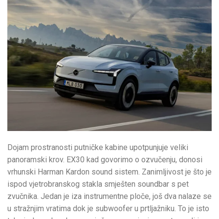
Dojam prostranosti putničke kabine upotpunjuje veliki
panoramski krov. EX30 kad govorimo o ozvučenju, donosi
vrhunski Harman Kardon sound sistem. Zanimljivost je što je
ispod vjetrobranskog stakla smješten soundbar s pet
zvučnika. Jedan je iza instrumentne ploče, još dva nalaze se
u stražnjim vratima dok je subwoofer u prtljažniku. To je isto