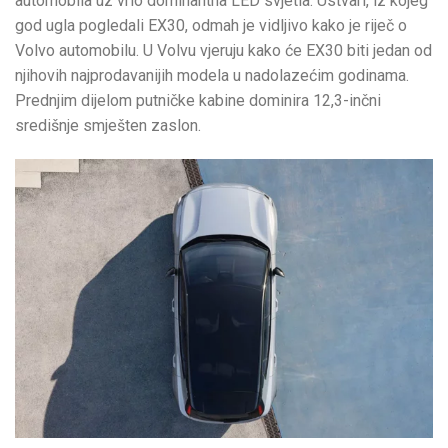
automobila uz vrlo dominantna LED svjetla. Ustvari, iz kojeg
god ugla pogledali EX30, odmah je vidljivo kako je riječ o
Volvo automobilu. U Volvu vjeruju kako će EX30 biti jedan od
njihovih najprodavanijih modela u nadolazećim godinama.
Prednjim dijelom putničke kabine dominira 12,3-inčni
središnje smješten zaslon.