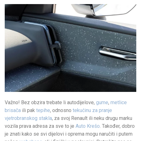
Važno! Bez obzira trebate li autodijelove,
gume
,
metlice
brisača
ili pak
tepihe
, odnosno
tekućinu za pranje
vjetrobranskog stakla
, za svoj Renault ili neku drugu marku
vozila prava adresa za sve to je
Auto Krešo
. Također, dobro
je znati kako se svi dijelovi i oprema mogu naručiti i putem