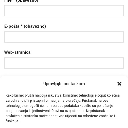
Ime
* (obavezno)
E-pošta
* (obavezno)
Web-stranica
Spremi moje ime, e-poštu i web-stranicu u ovom
Upravljajte pristankom
internet pregledniku za sljedeći put kada budem
Kako bismo pružili najbolja iskustva, koristimo tehnologije poput kolačića
komentirao.
za pohranu i/ili pristup informacijama o uređaju. Pristanak na ove
tehnologije omogućit će nam obradu podataka kao što su ponašanje
pregledavanja ili jedinstveni ID-ovi na ovoj stranici. Nepristanak ili
povlačenje pristanka može negativno utjecati na određene značajke i
funkcije.