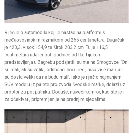
Riječ je o automobilu koji je nastao na platformi s
međuosovinskim razmakom od 265 centimetara. Dugačak
je 423,3, visok 154,9 te širok 203,2 cm. Tu je i 16,5
centimetara udaljenosti podnice od tla. Tijekom
predstavljanja u Zagrebu podsjetili su me na Smogovce: ‘Oni
su mali, ali su veliki, odnosno, hoću reći, nisu više mali, ali
su dosta veliki da ne budu mali’. Iako je riječ o najmanjem
SUV modelu iz palete proizvoda švedske marke, dolazi uz
prostor za pet putnika. Doduše, najveći komfor, kao što je i
za očekivati, pripremljen je na prednjim sjedalima.