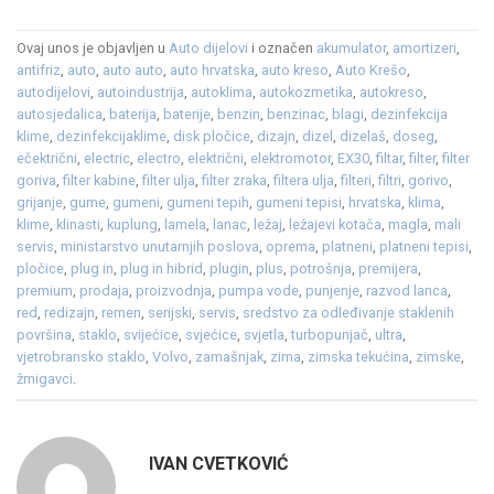
Ovaj unos je objavljen u
Auto dijelovi
i označen
akumulator
,
amortizeri
,
antifriz
,
auto
,
auto auto
,
auto hrvatska
,
auto kreso
,
Auto Krešo
,
autodijelovi
,
autoindustrija
,
autoklima
,
autokozmetika
,
autokreso
,
autosjedalica
,
baterija
,
baterije
,
benzin
,
benzinac
,
blagi
,
dezinfekcija
klime
,
dezinfekcijaklime
,
disk pločice
,
dizajn
,
dizel
,
dizelaš
,
doseg
,
ečektrični
,
electric
,
electro
,
električni
,
elektromotor
,
EX30
,
filtar
,
filter
,
filter
goriva
,
filter kabine
,
filter ulja
,
filter zraka
,
filtera ulja
,
filteri
,
filtri
,
gorivo
,
grijanje
,
gume
,
gumeni
,
gumeni tepih
,
gumeni tepisi
,
hrvatska
,
klima
,
klime
,
klinasti
,
kuplung
,
lamela
,
lanac
,
ležaj
,
ležajevi kotača
,
magla
,
mali
servis
,
ministarstvo unutarnjih poslova
,
oprema
,
platneni
,
platneni tepisi
,
pločice
,
plug in
,
plug in hibrid
,
plugin
,
plus
,
potrošnja
,
premijera
,
premium
,
prodaja
,
proizvodnja
,
pumpa vode
,
punjenje
,
razvod lanca
,
red
,
redizajn
,
remen
,
serijski
,
servis
,
sredstvo za odleđivanje staklenih
površina
,
staklo
,
svijećice
,
svjećice
,
svjetla
,
turbopunjač
,
ultra
,
vjetrobransko staklo
,
Volvo
,
zamašnjak
,
zima
,
zimska tekućina
,
zimske
,
žmigavci
.
IVAN CVETKOVIĆ