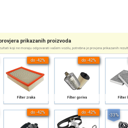
rovjera prikazanih proizvoda
zultati koji ne moraju odgovarati vašem vozilu, potrebna je provjera prikazanih rezul
do -42%
do -42%
Filter zraka
Filter goriva
Filter
do -42%
do -42%
-33%