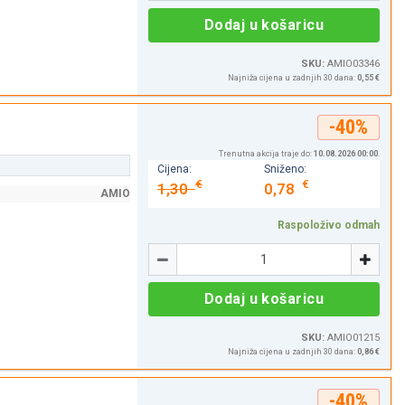
Dodaj u košaricu
SKU:
AMIO03346
Najniža cijena u zadnjih 30 dana:
0,55 €
-40%
Trenutna akcija traje do:
10.08.2026 00:00
.
Cijena:
Sniženo:
€
€
1,30
0,78
AMIO
Raspoloživo odmah
Količina
-
+
Dodaj u košaricu
SKU:
AMIO01215
Najniža cijena u zadnjih 30 dana:
0,86 €
-40%