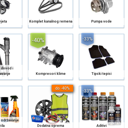
jeta
Komplet kanalnog remena
Pumpa vode
-33%
-40%
 dovod i
avanje
Kompresori klime
Tipski tepisi
do -40%
-33%
 održavanje
ila
Dodatna oprema
Aditivi