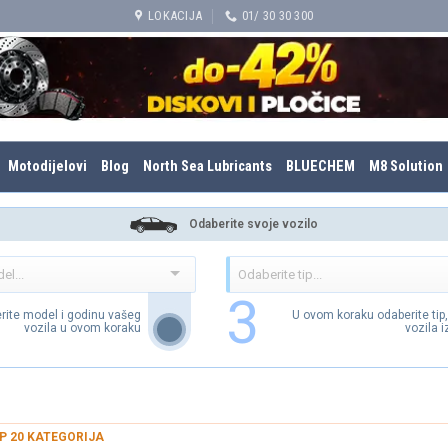
LOKACIJA
01/ 30 30 300
Motodijelovi
Blog
North Sea Lubricants
BLUECHEM
M8 Solution
Odaberite svoje vozilo
3
rite model i godinu vašeg
U ovom koraku odaberite tip
vozila u ovom koraku
vozila 
P 20 KATEGORIJA