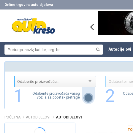
Skip
Online trgovina auto dijelova
to
content
Pretraži:
Autodijelovi
1
2
Odaberite proizvođača vašeg
Odabe
vozila za početak pretrage
POČETNA
AUTODIJELOVI
AUTODIJELOVI
/
/
TO