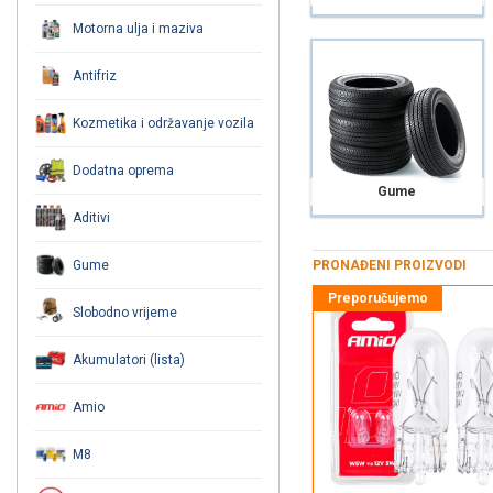
Motorna ulja i maziva
Antifriz
Kozmetika i održavanje vozila
Dodatna oprema
Gume
Aditivi
PRONAĐENI PROIZVODI
Gume
Slobodno vrijeme
Akumulatori (lista)
Amio
M8