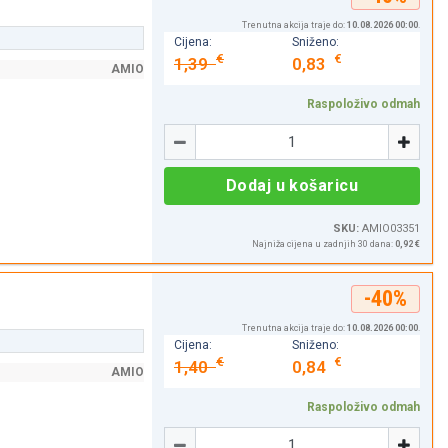
Trenutna akcija traje do:
10.08.2026 00:00
.
Cijena:
Sniženo:
€
€
1,39
0,83
AMIO
Raspoloživo odmah
Količina
-
+
Dodaj u košaricu
SKU:
AMIO03351
Najniža cijena u zadnjih 30 dana:
0,92 €
-40%
Trenutna akcija traje do:
10.08.2026 00:00
.
Cijena:
Sniženo:
€
€
1,40
0,84
AMIO
Raspoloživo odmah
Količina
-
+