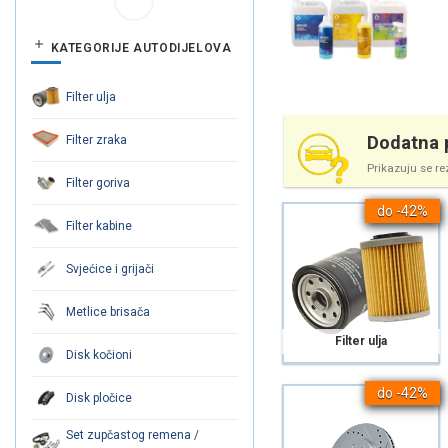
KATEGORIJE AUTODIJELOVA
Filter ulja
Dodatna p
Filter zraka
Prikazuju se re
Filter goriva
do -42%
Filter kabine
Svjećice i grijači
Metlice brisača
Filter ulja
Disk kočioni
do -42%
Disk pločice
Set zupčastog remena /