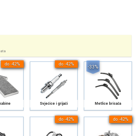
tata
do -42%
do -42%
-33%
 kabine
Svjećice i grijači
Metlice brisača
do -42%
do -42%