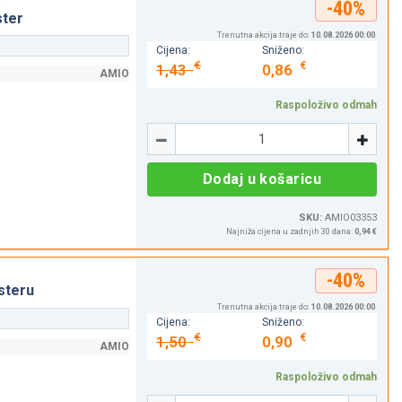
-40%
ster
Trenutna akcija traje do:
10.08.2026 00:00
.
Cijena:
Sniženo:
€
€
1,43
0,86
AMIO
Raspoloživo odmah
Količina
-
+
Dodaj u košaricu
SKU:
AMIO03353
Najniža cijena u zadnjih 30 dana:
0,94 €
-40%
steru
Trenutna akcija traje do:
10.08.2026 00:00
.
Cijena:
Sniženo:
€
€
1,50
0,90
AMIO
Raspoloživo odmah
Količina