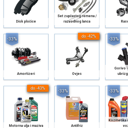
Set zupčastog remena /
Disk pločice
razvodnog lanca
Rasv
do -42%
-33%
-33%
Gorivo -
Amortizeri
Ovjes
ubrizg
do -43%
-33%
-33%
Kozmetika i
Motorna ulja i maziva
Antifriz
voz