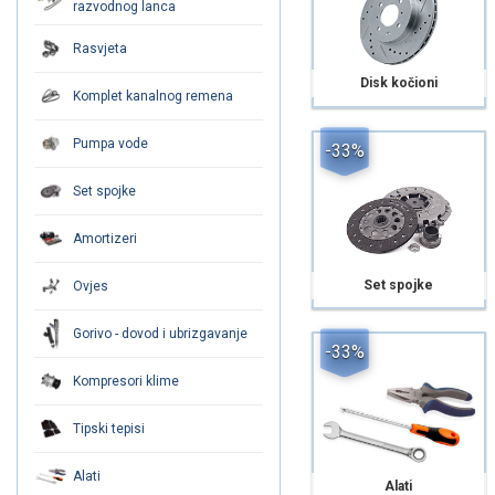
razvodnog lanca
Rasvjeta
Disk kočioni
Komplet kanalnog remena
Pumpa vode
-33%
Set spojke
Amortizeri
Set spojke
Ovjes
Gorivo - dovod i ubrizgavanje
-33%
Kompresori klime
Tipski tepisi
Alati
Alati