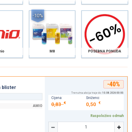
-10%
io
M8
POSEBNA PONUDA
-40%
blister
Trenutna akcija traje do:
10.08.2026 00:00
.
Cijena:
Sniženo:
€
€
0,83
0,50
AMIO
Raspoloživo odmah
Količina
-
+