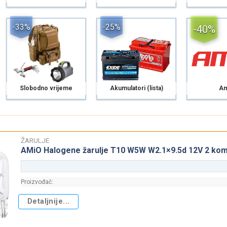
-33%
-25%
-40%
Slobodno vrijeme
Akumulatori (lista)
Am
ŽARULJE
AMiO Halogene žarulje T10 W5W W2.1×9.5d 12V 2 kom 
Proizvođač:
Detaljnije...