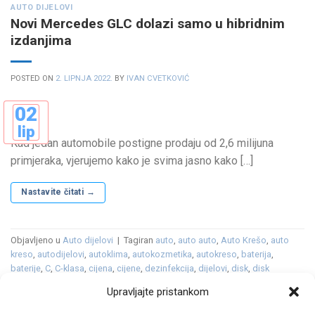
AUTO DIJELOVI
Novi Mercedes GLC dolazi samo u hibridnim
izdanjima
POSTED ON
2. LIPNJA 2022.
BY
IVAN CVETKOVIĆ
02
lip
Kad jedan automobile postigne prodaju od 2,6 milijuna
primjeraka, vjerujemo kako je svima jasno kako […]
Nastavite čitati
→
Objavljeno u
Auto dijelovi
|
Tagiran
auto
,
auto auto
,
Auto Krešo
,
auto
kreso
,
autodijelovi
,
autoklima
,
autokozmetika
,
autokreso
,
baterija
,
baterije
,
C
,
C-klasa
,
cijena
,
cijene
,
dezinfekcija
,
dijelovi
,
disk
,
disk
kočnice
,
diskovi
,
diskovi kočnice
,
filtar
,
filter
,
filter goriva
,
filter kabine
,
Upravljajte pristankom
filter ulja
,
filter zraka
,
filtera ulja
,
filteri
,
filtri
,
GLC
,
gume
,
gumeni
,
gumeni
tepih
,
gumeni tepisi
,
hibrid
,
klasa
,
kočione obloge
,
kočnice
,
kotači
,