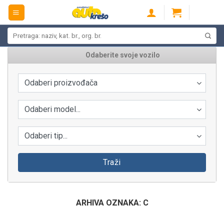
Skip
to
content
Pretraži:
Odaberite svoje vozilo
Odaberi proizvođača
Odaberi model...
Odaberi tip...
Traži
ARHIVA OZNAKA:
C