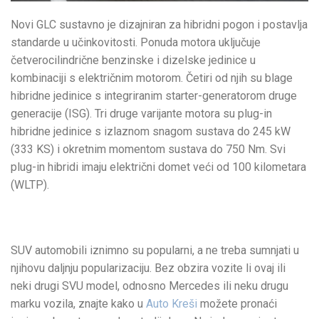
Novi GLC sustavno je dizajniran za hibridni pogon i postavlja
standarde u učinkovitosti. Ponuda motora uključuje
četverocilindrične benzinske i dizelske jedinice u
kombinaciji s električnim motorom. Četiri od njih su blage
hibridne jedinice s integriranim starter-generatorom druge
generacije (ISG). Tri druge varijante motora su plug-in
hibridne jedinice s izlaznom snagom sustava do 245 kW
(333 KS) i okretnim momentom sustava do 750 Nm. Svi
plug-in hibridi imaju električni domet veći od 100 kilometara
(WLTP).
SUV automobili iznimno su popularni, a ne treba sumnjati u
njihovu daljnju popularizaciju. Bez obzira vozite li ovaj ili
neki drugi SVU model, odnosno Mercedes ili neku drugu
marku vozila, znajte kako u
Auto Kreši
možete pronaći