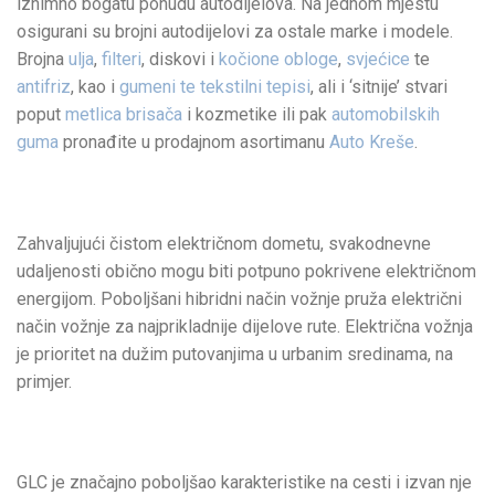
iznimno bogatu ponudu autodijelova. Na jednom mjestu
osigurani su brojni autodijelovi za ostale marke i modele.
Brojna
ulja
,
filteri
, diskovi i
kočione obloge
,
svjećice
te
antifriz
, kao i
gumeni te tekstilni tepisi
, ali i ‘sitnije’ stvari
poput
metlica brisača
i kozmetike ili pak
automobilskih
guma
pronađite u prodajnom asortimanu
Auto Kreše
.
Zahvaljujući čistom električnom dometu, svakodnevne
udaljenosti obično mogu biti potpuno pokrivene električnom
energijom. Poboljšani hibridni način vožnje pruža električni
način vožnje za najprikladnije dijelove rute. Električna vožnja
je prioritet na dužim putovanjima u urbanim sredinama, na
primjer.
GLC je značajno poboljšao karakteristike na cesti i izvan nje