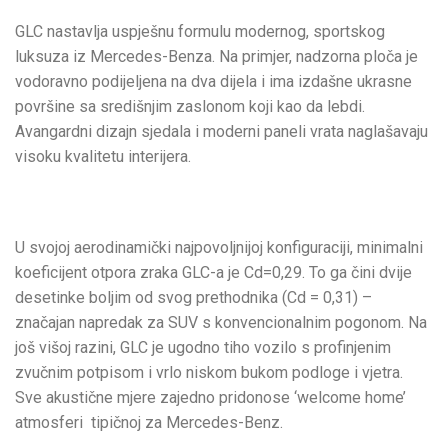
GLC nastavlja uspješnu formulu modernog, sportskog
luksuza iz Mercedes-Benza. Na primjer, nadzorna ploča je
vodoravno podijeljena na dva dijela i ima izdašne ukrasne
površine sa središnjim zaslonom koji kao da lebdi.
Avangardni dizajn sjedala i moderni paneli vrata naglašavaju
visoku kvalitetu interijera.
U svojoj aerodinamički najpovoljnijoj konfiguraciji, minimalni
koeficijent otpora zraka GLC-a je Cd=0,29. To ga čini dvije
desetinke boljim od svog prethodnika (Cd = 0,31) –
značajan napredak za SUV s konvencionalnim pogonom. Na
još višoj razini, GLC je ugodno tiho vozilo s profinjenim
zvučnim potpisom i vrlo niskom bukom podloge i vjetra.
Sve akustične mjere zajedno pridonose ‘welcome home’
atmosferi tipičnoj za Mercedes-Benz.