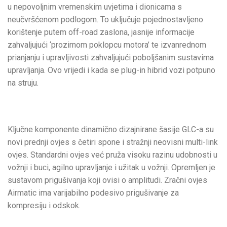
u nepovoljnim vremenskim uvjetima i dionicama s
neučvršćenom podlogom. To uključuje pojednostavljeno
korištenje putem off-road zaslona, jasnije informacije
zahvaljujući ‘prozirnom poklopcu motora’ te izvanrednom
prianjanju i upravljivosti zahvaljujući poboljšanim sustavima
upravljanja. Ovo vrijedi i kada se plug-in hibrid vozi potpuno
na struju.
Ključne komponente dinamično dizajnirane šasije GLC-a su
novi prednji ovjes s četiri spone i stražnji neovisni multi-link
ovjes. Standardni ovjes već pruža visoku razinu udobnosti u
vožnji i buci, agilno upravljanje i užitak u vožnji. Opremljen je
sustavom prigušivanja koji ovisi o amplitudi. Zračni ovjes
Airmatic ima varijabilno podesivo prigušivanje za
kompresiju i odskok.