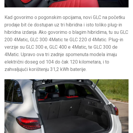
Kad govorimo o pogonskim opcijama, novi GLC na početku
prodaje bit će dostupan uz tri hibridna i isto toliko plug-in
hibridna izdanja. Ako govorimo o blagim hibridima, tu su GLC
200 4Matic, GLC 300 4Matic te GLC 220 d 4Matic. Plug-in
verzije su GLC 300 e, GLC 400 e 4Matic, te GLC 300 de
4Matic. Upravo ova tri zadnje spomenuta modela imaju
električni doseg od 104 do čak 120 kilometara, i to
zahvaljujući korištenju 31,2 kWh baterije.