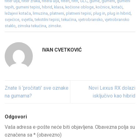
filter ulja
,
filter zraka
,
filtera ulja
,
filteri
,
filtri
,
GLC
,
gume
,
gumeni
,
gumeni
tepih
,
gumeni tepisi
,
hibrid
,
klasa
,
kočione obloge
,
kočnice
,
kotači
,
ležajevi kotača
,
limuzina
,
platneni
,
platneni tepisi
,
plug in
,
plug in hibrid
,
svjećice
,
svjetla
,
tekstilni tepisi
,
tekućina
,
vjetrobransko
,
vjetrobransko
staklo
,
zimska tekućina
,
zimske
.
IVAN CVETKOVIĆ
Znate li ‘pročitati’ sve oznake
Novi Lexus RX dolazi
na gumama?
isključivo kao hibrid
Odgovori
Vaša adresa e-pošte neće biti objavljena.
Obavezna polja su
označena sa
* (obavezno)