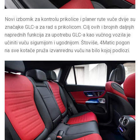
Novi izbornik za kontrolu prikolice i planer rute vuče dvije su
značajke GLC-a za rad s prikolicom. Cilj ovih i brojnih daljnjih
naprednih funkcija za upotrebu GLC-a kao vučnog vozila je
učiniti vuču sigurnijom i ugodnijom. Štoviše, 4Matic pogon
na sve kotače pruža izvanrednu vuču na bilo kojoj podlozi.