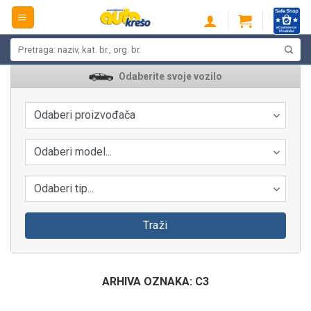
Skip
to
content
Pretraži:
Odaberite svoje vozilo
Odaberi proizvođača
Odaberi model...
Odaberi tip...
Traži
ARHIVA OZNAKA:
C3