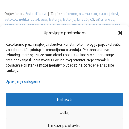
Objavljeno u
Auto dijelovi
|
Tagiran
aircross
,
akumulator
,
autodijelovi
,
autokozmetika
,
autokreso
,
baterija
,
baterije
,
brisači
,
c3
,
c3 aircross
,
cijena
,
cijene
,
citroen
,
disk
,
disk kočnice
,
diskovi
,
diskovi kočnice
,
filtar
,
filter
,
filter goriva
,
filter kabine
,
filter ulja
,
filter zraka
,
filtera ulja
,
filteri
,
filtri
,
Upravljajte pristankom
gume
,
gumeni
,
gumeni tepih
,
gumeni tepisi
,
kočione obloge
,
kočnice
,
kozmetika
,
LED
,
metlice
,
metlice brisača
,
oprema
,
platneni tepisi
,
pločice
,
Kako bismo pružili najbolja iskustva, koristimo tehnologije poput kolačića
premijera
,
svjećice
,
svjetla
,
tekstilni tepisi
,
tepih
,
tepisi
,
ulja
,
ulje
,
za pohranu i/ili pristup informacijama o uređaju. Pristanak na ove
vjetrobransko
,
vjetrobransko staklo
Ostavite komentar
tehnologije omogućit će nam obradu podataka kao što su ponašanje
pregledavanja ili jedinstveni ID-ovi na ovoj stranici. Nepristanak ili
povlačenje pristanka može negativno utjecati na određene značajke i
funkcije.
Upravljanje uslugama
Call centar
Prihvati
+38513030300
Odbij
Pratite nas
Prikaži postavke