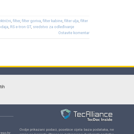
ektrični
,
filter
,
filter goriva
,
filter kabine
,
filter ulja
,
filter
odaja
,
RS e-tron GT
,
sredstvo za odleđivanje
Ostavite komentar
tih
Ovdje prikazani podaci, posebice cijela baza podataka, ne
eso.hr