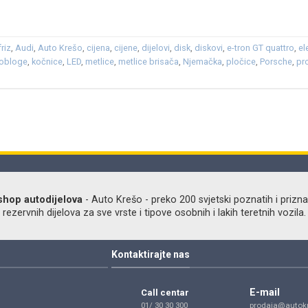
friz
,
Audi
,
Auto Krešo
,
cijena
,
cijene
,
dijelovi
,
disk
,
diskovi
,
e-tron GT quattro
,
el
 obloge
,
kočnice
,
LED
,
metlice
,
metlice brisača
,
Njemačka
,
pločice
,
Porsche
,
pr
shop autodijelova
- Auto Krešo - preko 200 svjetski poznatih i prizna
ezervnih dijelova za sve vrste i tipove osobnih i lakih teretnih vozila.
Kontaktirajte nas
E-mail
Call centar
01/ 30 30 300
prodaja@autokr