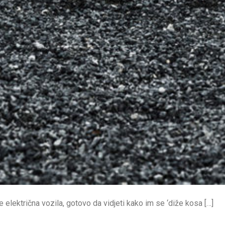
lektrična vozila, gotovo da vidjeti kako im se ‘diže kosa […]