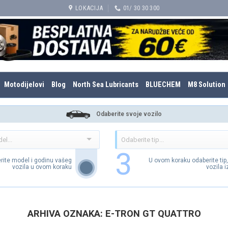
LOKACIJA
01/ 30 30 300
Motodijelovi
Blog
North Sea Lubricants
BLUECHEM
M8 Solution
Odaberite svoje vozilo
3
rite model i godinu vašeg
U ovom koraku odaberite tip
vozila u ovom koraku
vozila 
ARHIVA OZNAKA:
E-TRON GT QUATTRO