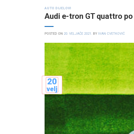
AUTO DIJELOVI
Audi e-tron GT quattro p
POSTED ON
20. VELJAČE 2021.
BY
IVAN CVETKOVIĆ
20
velj