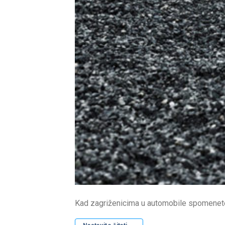
Kad zagriženicima u automobile spomenete e