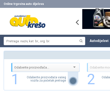
Skip
Online trgovina auto dijelova
to
content
Pretraži:
Autodijelovi
1
2
Odaberite proizvođača vašeg
Odabe
vozila za početak pretrage