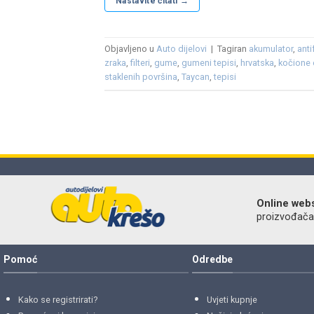
Nastavite čitati
→
Objavljeno u
Auto dijelovi
|
Tagiran
akumulator
,
anti
zraka
,
filteri
,
gume
,
gumeni tepisi
,
hrvatska
,
kočione
staklenih površina
,
Taycan
,
tepisi
Online web
proizvođača r
Pomoć
Odredbe
Kako se registrirati?
Uvjeti kupnje