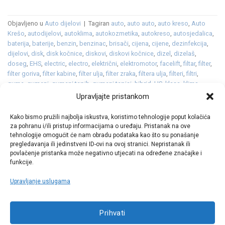
Objavljeno u
Auto dijelovi
|
Tagiran
auto
,
auto auto
,
auto kreso
,
Auto
Krešo
,
autodijelovi
,
autoklima
,
autokozmetika
,
autokreso
,
autosjedalica
,
baterija
,
baterije
,
benzin
,
benzinac
,
brisači
,
cijena
,
cijene
,
dezinfekcija
,
dijelovi
,
disk
,
disk kočnice
,
diskovi
,
diskovi kočnice
,
dizel
,
dizelaš
,
doseg
,
EHS
,
electric
,
electro
,
električni
,
elektromotor
,
facelift
,
filtar
,
filter
,
filter goriva
,
filter kabine
,
filter ulja
,
filter zraka
,
filtera ulja
,
filteri
,
filtri
,
gume
,
gumeni
,
gumeni tepih
,
gumeni tepisi
,
hibrid
,
HS
,
klasa
,
klima
,
klime
,
kozmetika
,
metlice
,
metlice brisača
,
MG
,
MG Motor
,
MG ZS
,
MG5
,
Upravljajte pristankom
platneni
,
platneni tepisi
,
pločice
,
plug in
,
plug in hibrid
,
promet
,
sredstvo
za odleđivanje staklenih površina
,
staklo
,
svijećice
,
svjećice
,
svjetla
,
Kako bismo pružili najbolja iskustva, koristimo tehnologije poput kolačića
tekstilni tepisi
,
tekućina
,
tepih
,
tepisi
,
vjetrobransko
,
vjetrobransko staklo
,
za pohranu i/ili pristup informacijama o uređaju. Pristanak na ove
zima
,
zimska tekućina
,
zimske
Ostavite komentar
tehnologije omogućit će nam obradu podataka kao što su ponašanje
pregledavanja ili jedinstveni ID-ovi na ovoj stranici. Nepristanak ili
povlačenje pristanka može negativno utjecati na određene značajke i
funkcije.
Upravljanje uslugama
Call centar
Prihvati
+38513030300