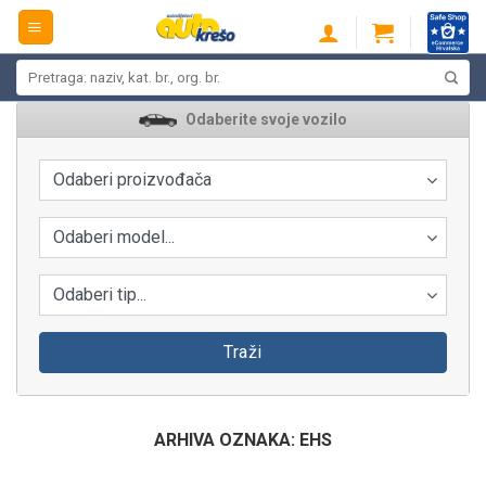
Skip
to
content
Pretraži:
Odaberite svoje vozilo
Odaberi proizvođača
Odaberi model...
Odaberi tip...
Traži
ARHIVA OZNAKA:
EHS