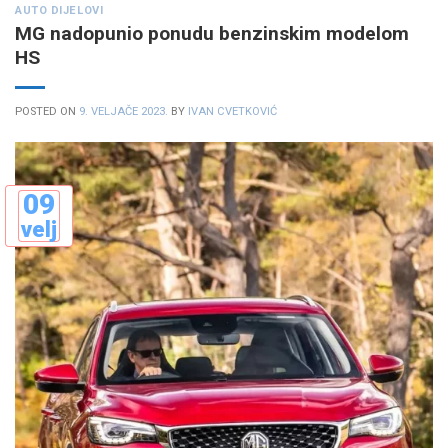
AUTO DIJELOVI
MG nadopunio ponudu benzinskim modelom
HS
POSTED ON
9. VELJAČE 2023.
BY
IVAN CVETKOVIĆ
09
velj