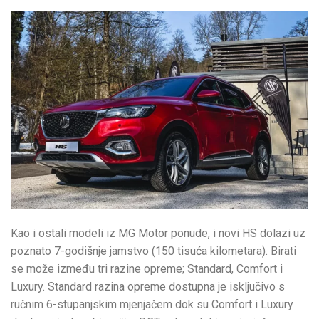
Kao i ostali modeli iz MG Motor ponude, i novi HS dolazi uz
poznato 7-godišnje jamstvo (150 tisuća kilometara). Birati
se može između tri razine opreme; Standard, Comfort i
Luxury. Standard razina opreme dostupna je isključivo s
ručnim 6-stupanjskim mjenjačem dok su Comfort i Luxury