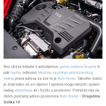
Bez obzira trebate li autodijelove,
gume
,
metlice brisača
ili
pak
tepihe
, odnosno
tekućinu za pranje vjetrobranskog
stakla
, prava adresa za sve to je
Auto Krešo
. Također, dobro
je znati kako se svi dijelovi i oprema mogu naručiti i putem
našeg
webshopa
, ali i fizički u poslovnici. Potražite nas na
dobro poznatoj adresi poslovnice
Auto Kreše
–
Dragutina
Golika 14
.