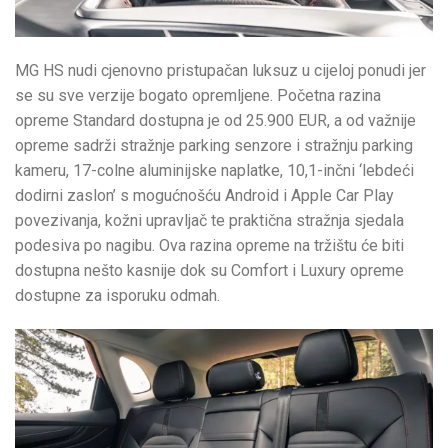
MG HS nudi cjenovno pristupačan luksuz u cijeloj ponudi jer
se su sve verzije bogato opremljene. Početna razina
opreme Standard dostupna je od 25.900 EUR, a od važnije
opreme sadrži stražnje parking senzore i stražnju parking
kameru, 17-colne aluminijske naplatke, 10,1-inčni ‘lebdeći
dodirni zaslon’ s mogućnošću Android i Apple Car Play
povezivanja, kožni upravljač te praktična stražnja sjedala
podesiva po nagibu. Ova razina opreme na tržištu će biti
dostupna nešto kasnije dok su Comfort i Luxury opreme
dostupne za isporuku odmah.