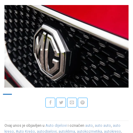
Ovaj unos je objavljen u
Auto dijelovi
i označen
auto
,
auto auto
,
auto
kreso
,
Auto Krešo
,
autodijelovi
,
autoklima
,
autokozmetika
,
autokreso
,