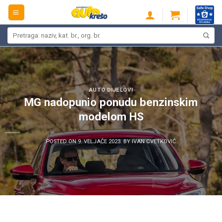
Skip
to
content
Pretraži:
AUTO DIJELOVI
MG nadopunio ponudu benzinskim
modelom HS
POSTED ON
9. VELJAČE 2023.
BY
IVAN CVETKOVIĆ