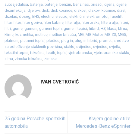
autosjedalica
,
baterija
,
baterije
,
benzin
,
benzinac
,
brisači
,
cijena
,
cijene
,
dezinfekcija
,
dijelovi
,
disk
,
disk kočnice
,
diskovi
,
diskovi kočnice
,
dizel
,
dizelaš
,
doseg
,
EHS
,
electric
,
electro
,
električni
,
elektromotor
,
facelift
,
filtar
,
filter
,
filter goriva
,
filter kabine
,
filter ulja
,
filter zraka
,
filtera ulja
,
filteri
,
filtri
,
gume
,
gumeni
,
gumeni tepih
,
gumeni tepisi
,
hibrid
,
HS
,
klasa
,
klima
,
klime
,
kozmetika
,
metlice
,
metlice brisača
,
MG
,
MG Motor
,
MG ZS
,
MG5
,
platneni
,
platneni tepisi
,
pločice
,
plug in
,
plug in hibrid
,
promet
,
sredstvo
za odleđivanje staklenih površina
,
staklo
,
svijećice
,
svjećice
,
svjetla
,
tekstilni tepisi
,
tekućina
,
tepih
,
tepisi
,
vjetrobransko
,
vjetrobransko staklo
,
zima
,
zimska tekućina
,
zimske
.
IVAN CVETKOVIĆ
75 godina Porsche sportskih
Krajem godine stiže
automobila
Mercedes-Benz eSprinter