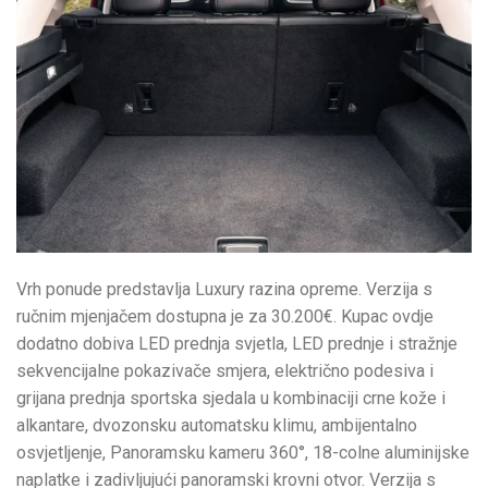
Vrh ponude predstavlja Luxury razina opreme. Verzija s
ručnim mjenjačem dostupna je za 30.200€. Kupac ovdje
dodatno dobiva LED prednja svjetla, LED prednje i stražnje
sekvencijalne pokazivače smjera, električno podesiva i
grijana prednja sportska sjedala u kombinaciji crne kože i
alkantare, dvozonsku automatsku klimu, ambijentalno
osvjetljenje, Panoramsku kameru 360°, 18-colne aluminijske
naplatke i zadivljujući panoramski krovni otvor. Verzija s