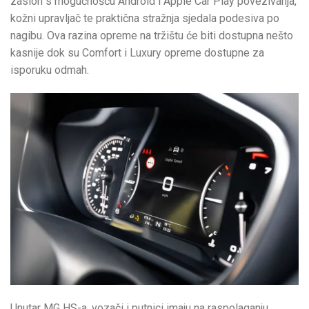
zaslon s mogućnošću Android i Apple Car Play povezivanja,
kožni upravljač te praktična stražnja sjedala podesiva po
nagibu. Ova razina opreme na tržištu će biti dostupna nešto
kasnije dok su Comfort i Luxury opreme dostupne za
isporuku odmah.
Unutar MG HS-a, vozači i putnici imaju na raspolaganju