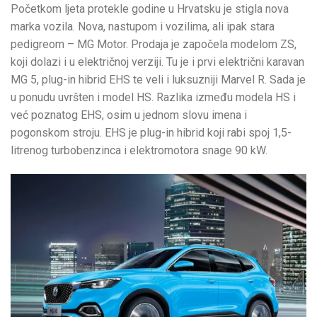
Početkom ljeta protekle godine u Hrvatsku je stigla nova
marka vozila. Nova, nastupom i vozilima, ali ipak stara
pedigreom – MG Motor. Prodaja je započela modelom ZS,
koji dolazi i u električnoj verziji. Tu je i prvi električni karavan
MG 5, plug-in hibrid EHS te veli i luksuzniji Marvel R. Sada je
u ponudu uvršten i model HS. Razlika između modela HS i
već poznatog EHS, osim u jednom slovu imena i
pogonskom stroju. EHS je plug-in hibrid koji rabi spoj 1,5-
litrenog turbobenzinca i elektromotora snage 90 kW.