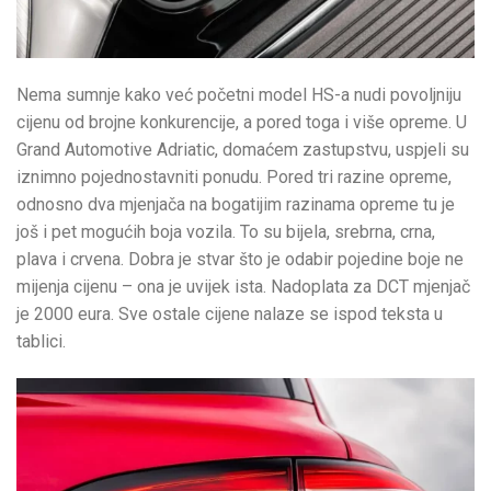
Nema sumnje kako već početni model HS-a nudi povoljniju
cijenu od brojne konkurencije, a pored toga i više opreme. U
Grand Automotive Adriatic, domaćem zastupstvu, uspjeli su
iznimno pojednostavniti ponudu. Pored tri razine opreme,
odnosno dva mjenjača na bogatijim razinama opreme tu je
još i pet mogućih boja vozila. To su bijela, srebrna, crna,
plava i crvena. Dobra je stvar što je odabir pojedine boje ne
mijenja cijenu – ona je uvijek ista. Nadoplata za DCT mjenjač
je 2000 eura. Sve ostale cijene nalaze se ispod teksta u
tablici.