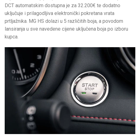
DCT automatskim dostupna je za 32.200€ te dodatno
uključuje i prilagodljiva elektronički pokretana vrata
prtljažnika. MG HS dolazi u 5 različitih boja, a povodom
lansiranja u sve navedene cijene uključena boja po izboru
kupca.