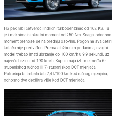
HS pak rabi četverocilindrični turbobenzinac od 162 KS. Tu
je i maksimalni okretni moment od 250 Nm. Snaga, odnosno
moment prenose se na prednju osovinu. Pogon na sva četiri
kotača nije predviđen. Prema službenim podacima, ovaj bi
model trebao imati ubrzanje do 100 km/h u 9,9 sekundi, uz
najveću brzinu od 190 km/h. Kupci imaju izbor između 6-
stupanjskog ručnog ili 7-stupanjskog DCT mjenjača.
Potrošnja bi trebala biti 7,4 l/100 km kod ručnog mjenjača,
odnosno dva decilitra više kod DCT mjenjača.