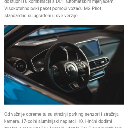
dostupni i u kombinaciji s DCT automatskim mjenjačem.
Visokotehnološki paket pomoći vozaču MG Pilot
standardno su ugrađeni u sve verzije.
Od važnije opreme tu su stražnji parking senzori i stražnja
kamera, 17-colni aluminijski naplatci, 10,1-inčni dodirni