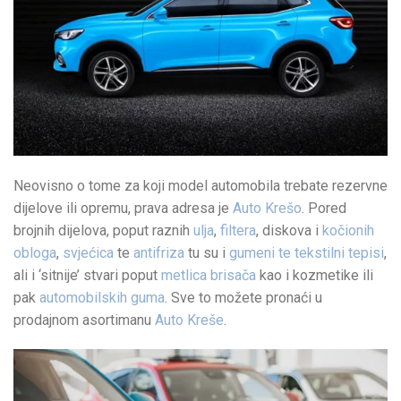
Neovisno o tome za koji model automobila trebate rezervne
dijelove ili opremu, prava adresa je
Auto Krešo
. Pored
brojnih dijelova, poput raznih
ulja
,
filtera
, diskova i
kočionih
obloga
,
svjećica
te
antifriza
tu su i
gumeni te tekstilni tepisi
,
ali i ‘sitnije’ stvari poput
metlica brisača
kao i kozmetike ili
pak
automobilskih guma
. Sve to možete pronaći u
prodajnom asortimanu
Auto Kreše
.