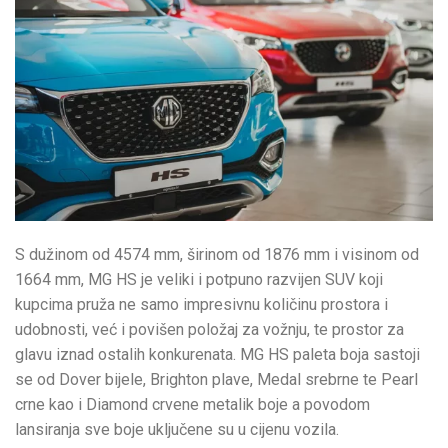
S dužinom od 4574 mm, širinom od 1876 mm i visinom od
1664 mm, MG HS je veliki i potpuno razvijen SUV koji
kupcima pruža ne samo impresivnu količinu prostora i
udobnosti, već i povišen položaj za vožnju, te prostor za
glavu iznad ostalih konkurenata. MG HS paleta boja sastoji
se od Dover bijele, Brighton plave, Medal srebrne te Pearl
crne kao i Diamond crvene metalik boje a povodom
lansiranja sve boje uključene su u cijenu vozila.