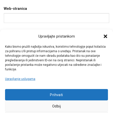
Web-stranica
Spremi moje ime, e-poštu i web-stranicu u ovom
Upravljajte pristankom
internet pregledniku za sljedeći put kada budem
Kako bismo pružili najbolja iskustva, koristimo tehnologije poput kolačića
komentirao.
za pohranu i/ili pristup informacijama o uređaju. Pristanak na ove
tehnologije omogućit će nam obradu podataka kao što su ponašanje
pregledavanja ili jedinstveni ID-ovi na ovoj stranici. Nepristanak ili
povlačenje pristanka može negativno utjecati na određene značajke i
funkcije.
Upravljanje uslugama
Call centar
Prihvati
+38513030300
Odbij