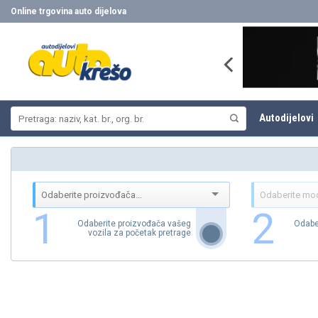
Skip
Online trgovina auto dijelova
to
content
Pretraži:
Autodijelovi
1
2
Odaberite proizvođača vašeg
Odabe
vozila za početak pretrage