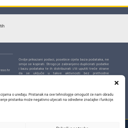
tih
Ovdje prikazani podaci, posebice cijela baza podataka, ne
smije se kopirati. Strogo je zabranjeno duplicirati podatke
i bazu podataka te ih distribuirati i/ili uputiti treće strane
eso.hr
da se uključe u takve aktivnosti bez prethodne
suglasnosti TecAlliance.
a 14,
ormacijama o uređaju. Pristanak na ove tehnologije omogućit će nam obradu
lačenje pristanka može negativno utjecati na određene značajke i funkcije.