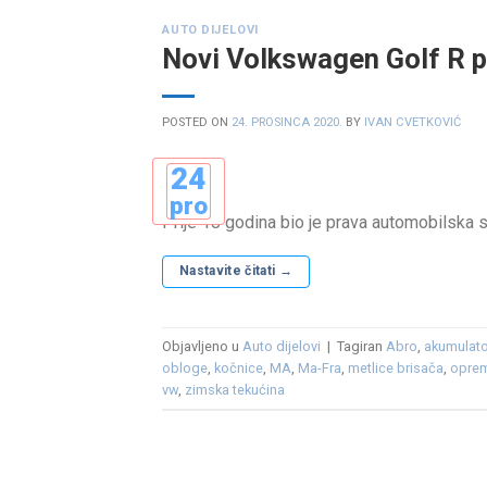
AUTO DIJELOVI
Novi Volkswagen Golf R p
POSTED ON
24. PROSINCA 2020.
BY
IVAN CVETKOVIĆ
24
pro
Prije 18 godina bio je prava automobilska s
Nastavite čitati
→
Objavljeno u
Auto dijelovi
|
Tagiran
Abro
,
akumulato
obloge
,
kočnice
,
MA
,
Ma-Fra
,
metlice brisača
,
opre
vw
,
zimska tekućina