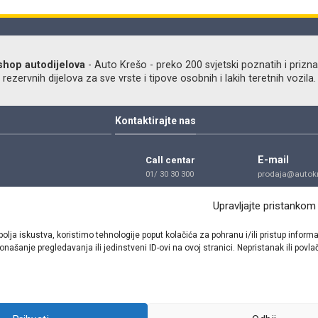
shop autodijelova
- Auto Krešo - preko 200 svjetski poznatih i prizna
ezervnih dijelova za sve vrste i tipove osobnih i lakih teretnih vozila.
Kontaktirajte nas
E-mail
Call centar
01/ 30 30 300
prodaja@autokr
Telefon
Adresa
Upravljajte pristankom
01/ 30 30 300
Dragutina Golik
Zagreb
bolja iskustva, koristimo tehnologije poput kolačića za pohranu i/ili pristup inf
našanje pregledavanja ili jedinstveni ID-ovi na ovoj stranici. Nepristanak ili pov
Pratite nas