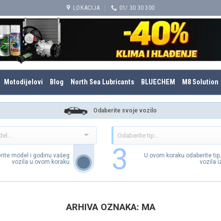
LOKACIJA
01/ 30 30 300
Motodijelovi
Blog
North Sea Lubricants
BLUECHEM
M8 Solution
Odaberite svoje vozilo
3
rite model i godinu vašeg
U ovom koraku odaberite tip
vozila u ovom koraku
vozila 
ARHIVA OZNAKA:
MA