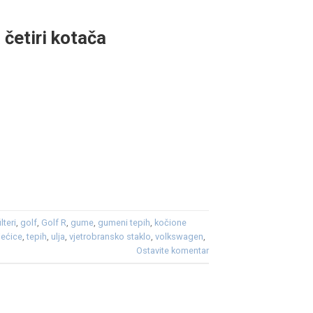
četiri kotača
ilteri
,
golf
,
Golf R
,
gume
,
gumeni tepih
,
kočione
jećice
,
tepih
,
ulja
,
vjetrobransko staklo
,
volkswagen
,
Ostavite komentar