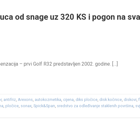
uca od snage uz 320 KS i pogon na sva 
enzacija – prvi Golf R32 predstavljen 2002. godine. […]
r
,
antifriz
,
Arexons
,
autokozmetika
,
cijena
,
diks pločice
,
disk kočnice
,
diskovi
,
f
ma
,
pločice
,
sonax
,
Spick&Span
,
sredstvo za odleđivanje staklenih površina
,
sv