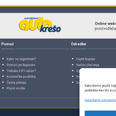
Online web
proizvođača r
Pomoć
Odredbe
Kako se registrirati?
Uvjeti kupnje
Pomoć pri kupovini
Načini plaćanja
Trebate li R1 račun?
Izjava o privatnosti
Korisnička podrška
Reklamacije
i
povrati
Česta pitanja
Dostava i isporuke
Kako bismo pružili naj
Popis vozila
podataka kao što su po
Upravljanje uslugama