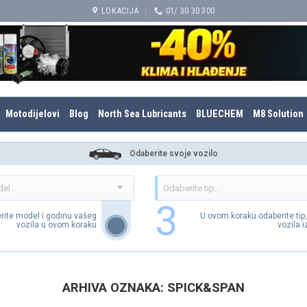
LOKACIJA
01/ 30 30 300
Motodijelovi
Blog
North Sea Lubricants
BLUECHEM
M8 Solution
Odaberite svoje vozilo
3
rite model i godinu vašeg
U ovom koraku odaberite tip
vozila u ovom koraku
vozila 
ARHIVA OZNAKA:
SPICK&SPAN