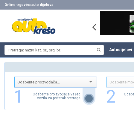
Skip
Online trgovina auto dijelova
to
content
Pretraži:
Autodijelovi
1
2
Odaberite proizvođača vašeg
Odabe
vozila za početak pretrage