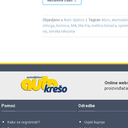
Nastavite čitati
→
Objavljeno u
Auto dijelovi
|
Tagiran
Abro
,
akumulato
obloge
,
kočnice
,
MA
,
Ma-Fra
,
metlice brisača
,
opre
vw
,
zimska tekućina
Online web
proizvođača r
Pomoć
Odredbe
Kako se registrirati?
Uvjeti kupnje