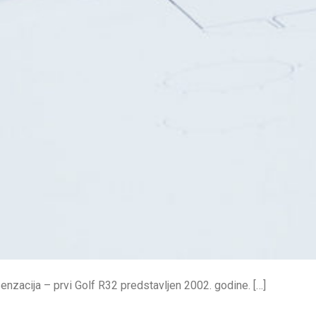
enzacija – prvi Golf R32 predstavljen 2002. godine. […]