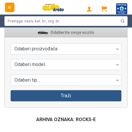
Skip
to
content
Pretraži:
Odaberite svoje vozilo
Odaberi proizvođača
Odaberi model...
Odaberi tip...
Traži
ARHIVA OZNAKA:
ROCKS-E