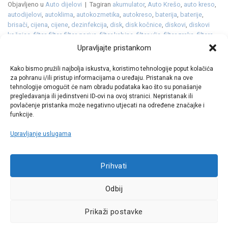
Objavljeno u
Auto dijelovi
|
Tagiran
akumulator
,
Auto Krešo
,
auto kreso
,
autodijelovi
,
autoklima
,
autokozmetika
,
autokreso
,
baterija
,
baterije
,
brisači
,
cijena
,
cijene
,
dezinfekcija
,
disk
,
disk kočnice
,
diskovi
,
diskovi
kočnice
,
filtar
,
filter
,
filter goriva
,
filter kabine
,
filter ulja
,
filter zraka
,
filtera
ulja
,
filteri
,
filtri
,
gume
,
gumeni
,
gumeni tepih
,
gumeni tepisi
,
klima
,
Upravljajte pristankom
kočione obloge
,
kočnice
,
kozmetika
,
LED
,
metlice
,
metlice brisača
,
opel
,
oprema
,
platneni
,
platneni tepisi
,
premijera
,
rocks
,
rocks e
,
rocks-e
,
Kako bismo pružili najbolja iskustva, koristimo tehnologije poput kolačića
svjećice
,
svjetla
,
tekstilni tepisi
,
tekućina
,
tepih
,
tepisi
,
vjetrobransko
,
za pohranu i/ili pristup informacijama o uređaju. Pristanak na ove
vjetrobransko staklo
,
zimska tekućina
,
zimske
Ostavite komentar
tehnologije omogućit će nam obradu podataka kao što su ponašanje
pregledavanja ili jedinstveni ID-ovi na ovoj stranici. Nepristanak ili
povlačenje pristanka može negativno utjecati na određene značajke i
funkcije.
Upravljanje uslugama
Call centar
Prihvati
+38513030300
Odbij
Pratite nas
Prikaži postavke
Sva prava pridržana © 2021 W.A.O.