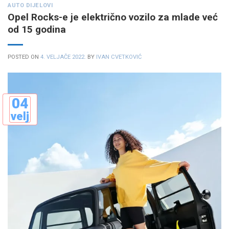
AUTO DIJELOVI
Opel Rocks-e je električno vozilo za mlade već
od 15 godina
POSTED ON
4. VELJAČE 2022.
BY
IVAN CVETKOVIĆ
04
velj