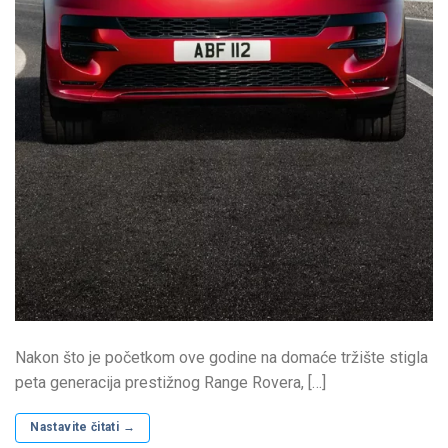
Nakon što je početkom ove godine na domaće tržište stigla
peta generacija prestižnog Range Rovera, […]
Nastavite čitati
→