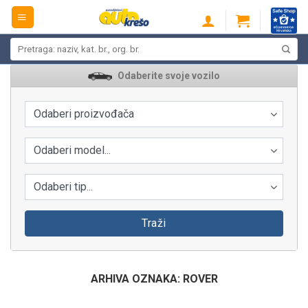
Skip
to
content
Pretraži:
Odaberite svoje vozilo
Odaberi proizvođača
Odaberi model...
Odaberi tip...
Traži
ARHIVA OZNAKA:
ROVER