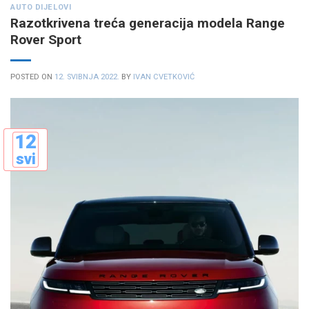
AUTO DIJELOVI
Razotkrivena treća generacija modela Range
Rover Sport
POSTED ON
12. SVIBNJA 2022.
BY
IVAN CVETKOVIĆ
12
svi