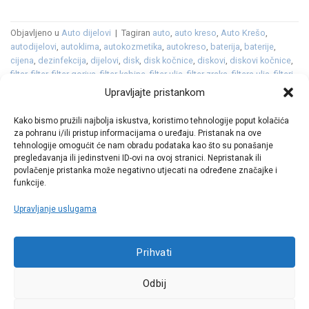
Objavljeno u
Auto dijelovi
|
Tagiran
auto
,
auto kreso
,
Auto Krešo
,
autodijelovi
,
autoklima
,
autokozmetika
,
autokreso
,
baterija
,
baterije
,
cijena
,
dezinfekcija
,
dijelovi
,
disk
,
disk kočnice
,
diskovi
,
diskovi kočnice
,
filtar
,
filter
,
filter goriva
,
filter kabine
,
filter ulja
,
filter zraka
,
filtera ulja
,
filteri
,
filtri
,
gume
,
gumeni
,
gumeni tepih
,
gumeni tepisi
,
kočione obloge
,
Upravljajte pristankom
kočnice
,
kocnice
,
koncept
,
kotači
,
kozmetika
,
Land Rover
,
ležajevi kotača
,
platneni tepisi
,
range
,
Range Rover
,
rover
,
RR
,
Sport
,
SUV
,
svijećice
,
Kako bismo pružili najbolja iskustva, koristimo tehnologije poput kolačića
svjećice
,
svjetla
,
tekstilni tepisi
,
tekućina
,
tepih
,
tepisi
,
vjetrobransko
,
za pohranu i/ili pristup informacijama o uređaju. Pristanak na ove
vjetrobransko staklo
,
zimska tekućina
,
zimske
Ostavite komentar
tehnologije omogućit će nam obradu podataka kao što su ponašanje
pregledavanja ili jedinstveni ID-ovi na ovoj stranici. Nepristanak ili
povlačenje pristanka može negativno utjecati na određene značajke i
funkcije.
Upravljanje uslugama
Call centar
Prihvati
+38513030300
Odbij
Pratite nas