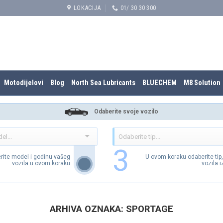
LOKACIJA
01/ 30 30 300
Motodijelovi
Blog
North Sea Lubricants
BLUECHEM
M8 Solution
Odaberite svoje vozilo
3
rite model i godinu vašeg
U ovom koraku odaberite tip
vozila u ovom koraku
vozila 
ARHIVA OZNAKA:
SPORTAGE