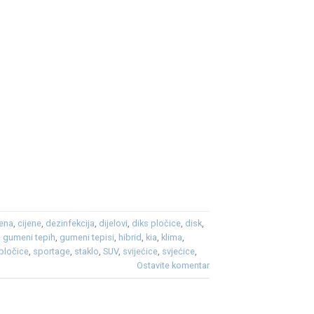
jena
,
cijene
,
dezinfekcija
,
dijelovi
,
diks pločice
,
disk
,
,
gumeni tepih
,
gumeni tepisi
,
hibrid
,
kia
,
klima
,
pločice
,
sportage
,
staklo
,
SUV
,
svijećice
,
svjećice
,
Ostavite komentar