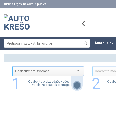
Skip
Online trgovina auto dijelova
to
content
Pretraži:
Autodijelovi
1
2
Odaberite proizvođača vašeg
Odabe
vozila za početak pretrage