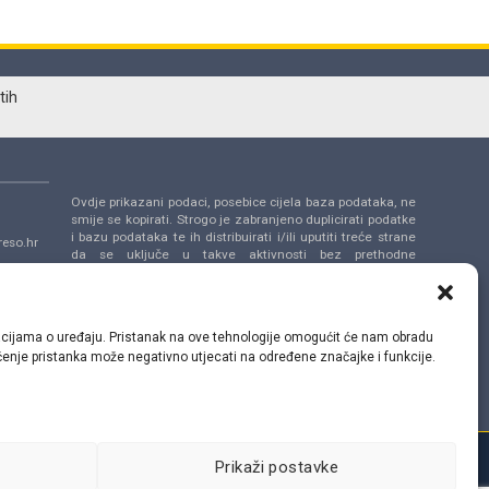
tih
Ovdje prikazani podaci, posebice cijela baza podataka, ne
smije se kopirati. Strogo je zabranjeno duplicirati podatke
i bazu podataka te ih distribuirati i/ili uputiti treće strane
eso.hr
da se uključe u takve aktivnosti bez prethodne
suglasnosti TecAlliance.
a 14,
ormacijama o uređaju. Pristanak na ove tehnologije omogućit će nam obradu
lačenje pristanka može negativno utjecati na određene značajke i funkcije.
Prikaži postavke