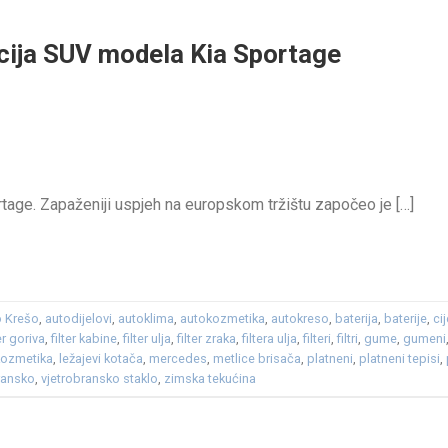
acija SUV modela Kia Sportage
rtage. Zapaženiji uspjeh na europskom tržištu započeo je […]
o Krešo
,
autodijelovi
,
autoklima
,
autokozmetika
,
autokreso
,
baterija
,
baterije
,
ci
ter goriva
,
filter kabine
,
filter ulja
,
filter zraka
,
filtera ulja
,
filteri
,
filtri
,
gume
,
gumeni
kozmetika
,
ležajevi kotača
,
mercedes
,
metlice brisača
,
platneni
,
platneni tepisi
,
ransko
,
vjetrobransko staklo
,
zimska tekućina