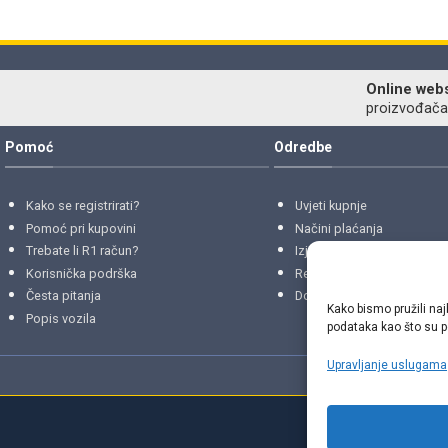
Online web
proizvođača r
Pomoć
Odredbe
Kako se registrirati?
Uvjeti kupnje
Pomoć pri kupovini
Načini plaćanja
Trebate li R1 račun?
Izjava o privatnosti
Korisnička podrška
Reklamacije
i
povrati
Česta pitanja
Dostava i isporuke
Kako bismo pružili naj
Popis vozila
podataka kao što su po
Upravljanje uslugama