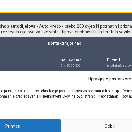
shop autodijelova
- Auto Krešo - preko 200 svjetski poznatih i prizna
ezervnih dijelova za sve vrste i tipove osobnih i lakih teretnih vozila.
Kontaktirajte nas
E-mail
Call centar
01/ 30 30 300
prodaja@autokr
Telefon
Adresa
Upravljajte pristankom
01/ 30 30 300
Dragutina Golik
Zagreb
bolja iskustva, koristimo tehnologije poput kolačića za pohranu i/ili pristup inf
našanje pregledavanja ili jedinstveni ID-ovi na ovoj stranici. Nepristanak ili pov
Pratite nas
Prihvati
Odbij