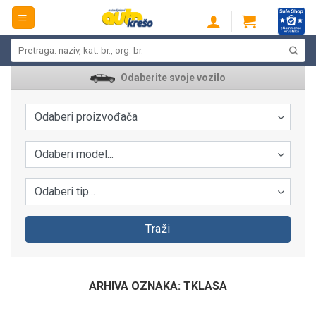
Skip
to
content
Pretraži:
Odaberite svoje vozilo
Odaberi proizvođača
Odaberi model...
Odaberi tip...
Traži
ARHIVA OZNAKA:
TKLASA