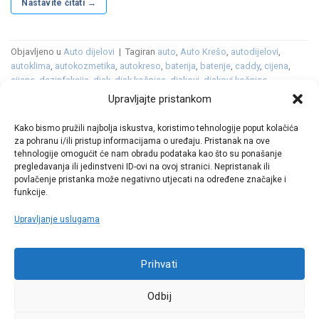
Nastavite čitati
→
Objavljeno u
Auto dijelovi
|
Tagiran
auto
,
Auto Krešo
,
autodijelovi
,
autoklima
,
autokozmetika
,
autokreso
,
baterija
,
baterije
,
caddy
,
cijena
,
cijene
,
dezinfekcija
,
disk
,
disk kočnice
,
diskovi
,
diskovi kočnice
,
elektromotor
,
filtar
,
filter
,
filter goriva
,
filter kabine
,
filter ulja
,
filter zraka
,
Upravljajte pristankom
filtera ulja
,
filteri
,
gume
,
gumeni
,
gumeni tepih
,
gumeni tepisi
,
kočione
obloge
,
kočnice
,
LED
,
ležaj
,
ležajevi kotača
,
mercedes
,
platneni tepisi
,
Kako bismo pružili najbolja iskustva, koristimo tehnologije poput kolačića
SUV
,
svjećice
,
svjetla
,
T-klasa
,
tekstilni tepisi
,
tekućina
,
tepih
,
tepisi
,
za pohranu i/ili pristup informacijama o uređaju. Pristanak na ove
tklasa
,
volkswagen
,
vw
,
zimska tekućina
,
zimske
Ostavite komentar
tehnologije omogućit će nam obradu podataka kao što su ponašanje
pregledavanja ili jedinstveni ID-ovi na ovoj stranici. Nepristanak ili
povlačenje pristanka može negativno utjecati na određene značajke i
funkcije.
Upravljanje uslugama
Call centar
Prihvati
+38513030300
Odbij