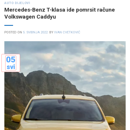
AUTO DIJELOVI
Mercedes-Benz T-klasa ide pomrsit račune
Volkswagen Caddyu
POSTED ON
5. SVIBNJA 2022.
BY
IVAN CVETKOVIĆ
05
svi