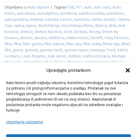
Objavljeno u
Auto dijelovi
|
Tagiran
356
,
911
,
auto
,
auto auto
,
Auto
Krešo
,
auto kreso
,
autodijelovi
,
autoklima
,
autokozmetika
,
autokreso
,
autosjedalica
,
baterija
,
baterije
,
benzin
,
benzinac
,
berlin
,
brisači
,
Carrera
Cup
,
cijena
,
cijene
,
dezinfekcija
,
dezinfekcija klime
,
dijelovi
,
disk
,
disk
kočnice
,
diskovi
,
diskovi kočnice
,
dizel
,
dizelaš
,
doseg
,
Driven by
Dreams
,
electric
,
electro
,
električni
,
elektromotor
,
facelift
,
Ferry Porsche
,
filtar
,
filter
,
filter goriva
,
filter kabine
,
filter ulja
,
filter zraka
,
filtera ulja
,
filteri
,
filtri
,
gume
,
gumeni
,
gumeni tepih
,
gumeni tepisi
,
Heritage Truck
,
hibrid
,
Le Mans
,
Loas Angeles
,
mali servis
,
metlice
,
metlice brisača
,
Michael
Mauer
,
No.1 Roadster
,
Oliver Blume
,
Peterson
,
platneni tepisi
,
plug in
hibrid
,
Porsche
,
pumpa vode
,
punjenje
,
Rennsport Reunion
,
Retro
Upravljajte pristankom
Classics
,
sredstvo za odleđivanje staklenih površina
,
staklo
,
struja
,
stuttgart
,
Style Porsche
,
svijećice
,
svjećice
,
svjetla
,
tekstilni tepisi
,
Kako bismo pružili najbolja iskustva, koristimo tehnologije poput kolačića
tekućina
,
tepih
,
tepisi
,
Vision 357
,
vjetrobransko
,
vjetrobransko staklo
,
za pohranu i/ili pristup informacijama o uređaju. Pristanak na ove
zima
,
zimska tekućina
,
zimske
Ostavite komentar
tehnologije omogućit će nam obradu podataka kao što su ponašanje
pregledavanja ili jedinstveni ID-ovi na ovoj stranici. Nepristanak ili
povlačenje pristanka može negativno utjecati na određene značajke i
funkcije.
Upravljanje uslugama
Call centar