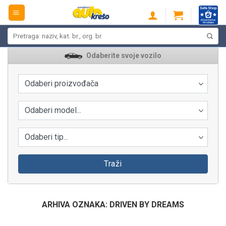
Skip
to
content
Pretraži:
Odaberite svoje vozilo
Odaberi proizvođača
Odaberi model...
Odaberi tip...
Traži
ARHIVA OZNAKA:
DRIVEN BY DREAMS