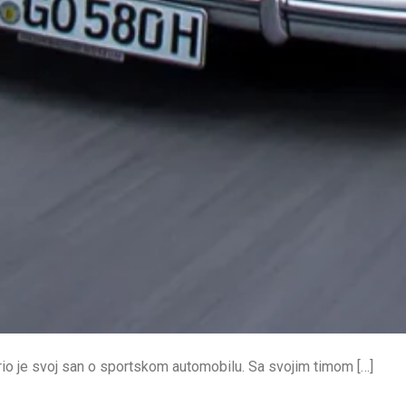
io je svoj san o sportskom automobilu. Sa svojim timom […]