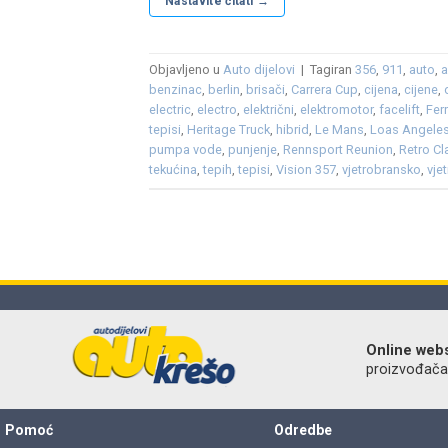
Nastavite čitati
→
Objavljeno u
Auto dijelovi
|
Tagiran
356
,
911
,
auto
,
a
benzinac
,
berlin
,
brisači
,
Carrera Cup
,
cijena
,
cijene
,
electric
,
electro
,
električni
,
elektromotor
,
facelift
,
Fer
tepisi
,
Heritage Truck
,
hibrid
,
Le Mans
,
Loas Angele
pumpa vode
,
punjenje
,
Rennsport Reunion
,
Retro Cl
tekućina
,
tepih
,
tepisi
,
Vision 357
,
vjetrobransko
,
vje
Online web
proizvođača r
Pomoć
Odredbe