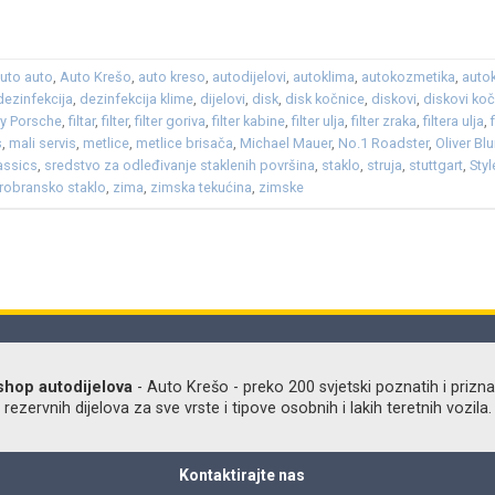
uto auto
,
Auto Krešo
,
auto kreso
,
autodijelovi
,
autoklima
,
autokozmetika
,
auto
dezinfekcija
,
dezinfekcija klime
,
dijelovi
,
disk
,
disk kočnice
,
diskovi
,
diskovi ko
ry Porsche
,
filtar
,
filter
,
filter goriva
,
filter kabine
,
filter ulja
,
filter zraka
,
filtera ulja
,
s
,
mali servis
,
metlice
,
metlice brisača
,
Michael Mauer
,
No.1 Roadster
,
Oliver Bl
assics
,
sredstvo za odleđivanje staklenih površina
,
staklo
,
struja
,
stuttgart
,
Sty
trobransko staklo
,
zima
,
zimska tekućina
,
zimske
shop autodijelova
- Auto Krešo - preko 200 svjetski poznatih i prizna
ezervnih dijelova za sve vrste i tipove osobnih i lakih teretnih vozila.
Kontaktirajte nas