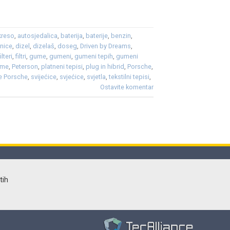
kreso
,
autosjedalica
,
baterija
,
baterije
,
benzin
,
čnice
,
dizel
,
dizelaš
,
doseg
,
Driven by Dreams
,
filteri
,
filtri
,
gume
,
gumeni
,
gumeni tepih
,
gumeni
ume
,
Peterson
,
platneni tepisi
,
plug in hibrid
,
Porsche
,
le Porsche
,
svijećice
,
svjećice
,
svjetla
,
tekstilni tepisi
,
Ostavite komentar
tih