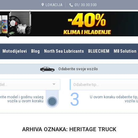
LOKACIJA
01/ 30 30 300
Motodijelovi
Blog
North Sea Lubricants
BLUECHEM
M8 Solution
Odaberite svoje vozilo
3
rite model i godinu vašeg
U ovom koraku odaberite tip
vozila u ovom koraku
vozila 
ARHIVA OZNAKA:
HERITAGE TRUCK