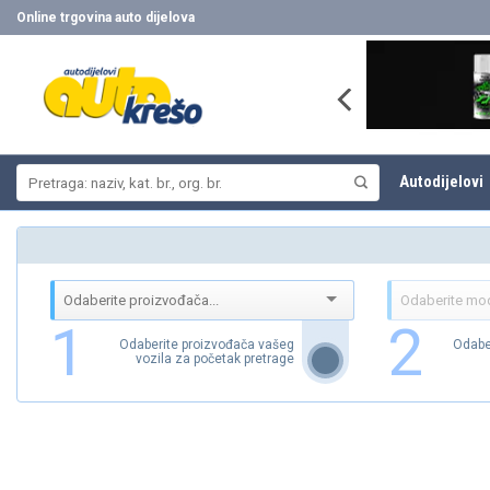
Skip
Online trgovina auto dijelova
to
content
Pretraži:
Autodijelovi
1
2
Odaberite proizvođača vašeg
Odabe
vozila za početak pretrage