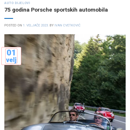
AUTO DIJELOVI
75 godina Porsche sportskih automobila
POSTED ON
1. VELJAČE 2023.
BY
IVAN CVETKOVIĆ
01
velj