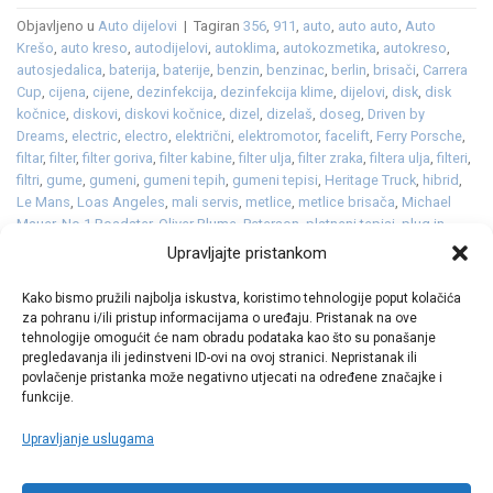
Objavljeno u
Auto dijelovi
|
Tagiran
356
,
911
,
auto
,
auto auto
,
Auto
Krešo
,
auto kreso
,
autodijelovi
,
autoklima
,
autokozmetika
,
autokreso
,
autosjedalica
,
baterija
,
baterije
,
benzin
,
benzinac
,
berlin
,
brisači
,
Carrera
Cup
,
cijena
,
cijene
,
dezinfekcija
,
dezinfekcija klime
,
dijelovi
,
disk
,
disk
kočnice
,
diskovi
,
diskovi kočnice
,
dizel
,
dizelaš
,
doseg
,
Driven by
Dreams
,
electric
,
electro
,
električni
,
elektromotor
,
facelift
,
Ferry Porsche
,
filtar
,
filter
,
filter goriva
,
filter kabine
,
filter ulja
,
filter zraka
,
filtera ulja
,
filteri
,
filtri
,
gume
,
gumeni
,
gumeni tepih
,
gumeni tepisi
,
Heritage Truck
,
hibrid
,
Le Mans
,
Loas Angeles
,
mali servis
,
metlice
,
metlice brisača
,
Michael
Mauer
,
No.1 Roadster
,
Oliver Blume
,
Peterson
,
platneni tepisi
,
plug in
hibrid
,
Porsche
,
pumpa vode
,
punjenje
,
Rennsport Reunion
,
Retro
Upravljajte pristankom
Classics
,
sredstvo za odleđivanje staklenih površina
,
staklo
,
struja
,
stuttgart
,
Style Porsche
,
svijećice
,
svjećice
,
svjetla
,
tekstilni tepisi
,
Kako bismo pružili najbolja iskustva, koristimo tehnologije poput kolačića
tekućina
,
tepih
,
tepisi
,
Vision 357
,
vjetrobransko
,
vjetrobransko staklo
,
za pohranu i/ili pristup informacijama o uređaju. Pristanak na ove
zima
,
zimska tekućina
,
zimske
Ostavite komentar
tehnologije omogućit će nam obradu podataka kao što su ponašanje
pregledavanja ili jedinstveni ID-ovi na ovoj stranici. Nepristanak ili
povlačenje pristanka može negativno utjecati na određene značajke i
funkcije.
Upravljanje uslugama
Call centar