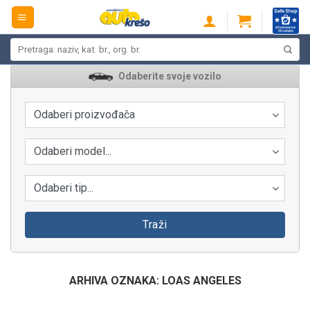
Skip
to
content
Pretraži:
Odaberite svoje vozilo
Odaberi proizvođača
Odaberi model...
Odaberi tip...
Traži
ARHIVA OZNAKA:
LOAS ANGELES