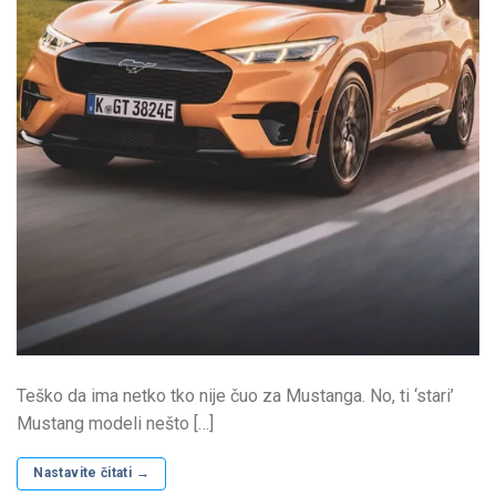
Teško da ima netko tko nije čuo za Mustanga. No, ti ‘stari’
Mustang modeli nešto […]
Nastavite čitati
→