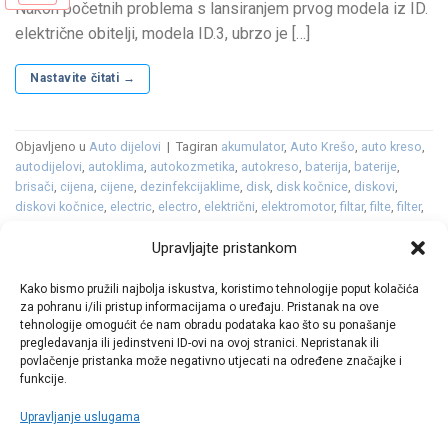
Nakon početnih problema s lansiranjem prvog modela iz ID.
električne obitelji, modela ID.3, ubrzo je […]
Nastavite čitati
→
Objavljeno u
Auto dijelovi
|
Tagiran
akumulator
,
Auto Krešo
,
auto kreso
,
autodijelovi
,
autoklima
,
autokozmetika
,
autokreso
,
baterija
,
baterije
,
brisači
,
cijena
,
cijene
,
dezinfekcijaklime
,
disk
,
disk kočnice
,
diskovi
,
diskovi kočnice
,
electric
,
electro
,
električni
,
elektromotor
,
filtar
,
filte
,
filter
,
filter goriva
,
filter kabine
,
filter ulja
,
filter zraka
,
filtera ulja
,
filteri
,
filtri
,
GTX
,
Upravljajte pristankom
gume
,
gumeni
,
gumeni tepih
,
gumeni tepisi
,
ID
,
ID.3
,
ID.4
,
ID.5
,
ID3
,
ID4
,
ID5
,
kočione obloge
,
kočnice
,
kozmetika
,
LED
,
metlice
,
metlice brisača
,
oprema
,
platneni
,
platneni tepisi
,
premijera
,
svjećice
,
svjetla
,
tekstilni
Kako bismo pružili najbolja iskustva, koristimo tehnologije poput kolačića
tepisi
,
tekućina
,
tepih
,
tepisi
,
ulja
,
ulje
,
vjetrobransko
,
vjetrobransko
za pohranu i/ili pristup informacijama o uređaju. Pristanak na ove
tehnologije omogućit će nam obradu podataka kao što su ponašanje
staklo
,
volkswagen
,
vw
,
zimska tekućina
Ostavite komentar
pregledavanja ili jedinstveni ID-ovi na ovoj stranici. Nepristanak ili
povlačenje pristanka može negativno utjecati na određene značajke i
funkcije.
Upravljanje uslugama