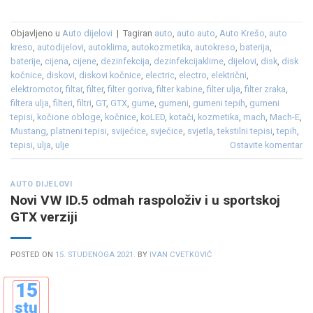
Objavljeno u
Auto dijelovi
|
Tagiran
auto
,
auto auto
,
Auto Krešo
,
auto
kreso
,
autodijelovi
,
autoklima
,
autokozmetika
,
autokreso
,
baterija
,
baterije
,
cijena
,
cijene
,
dezinfekcija
,
dezinfekcijaklime
,
dijelovi
,
disk
,
disk
kočnice
,
diskovi
,
diskovi kočnice
,
electric
,
electro
,
električni
,
elektromotor
,
filtar
,
filter
,
filter goriva
,
filter kabine
,
filter ulja
,
filter zraka
,
filtera ulja
,
filteri
,
filtri
,
GT
,
GTX
,
gume
,
gumeni
,
gumeni tepih
,
gumeni
tepisi
,
kočione obloge
,
kočnice
,
koLED
,
kotači
,
kozmetika
,
mach
,
Mach-E
,
Mustang
,
platneni tepisi
,
svijećice
,
svjećice
,
svjetla
,
tekstilni tepisi
,
tepih
,
tepisi
,
ulja
,
ulje
Ostavite komentar
AUTO DIJELOVI
Novi VW ID.5 odmah raspoloživ i u sportskoj
GTX verziji
POSTED ON
15. STUDENOGA 2021.
BY
IVAN CVETKOVIĆ
15
stu