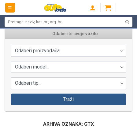
Skip
to
content
Pretraži:
Odaberite svoje vozilo
Odaberi proizvođača
Odaberi model...
Odaberi tip...
Traži
ARHIVA OZNAKA:
GTX