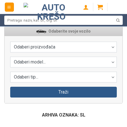
Skip
to
content
Pretraži:
Odaberite svoje vozilo
Odaberi proizvođača
Odaberi model...
Odaberi tip...
Traži
ARHIVA OZNAKA:
SL