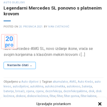
AUTO DIJELOVI
Legendarni Mercedes SL ponovno s platnenim
krovom
POSTED ON
20. PROSINCA 2021.
BY
IVAN CVETKOVIĆ
20
pro
Novi Mercedes-AMG SL, novo izdanje ikone, vraća se
svojim korijenima s klasičnim mekim krovom i […]
Nastavite čitati
→
Objavljeno u
Auto dijelovi
|
Tagiran
akumulator
,
AMG
,
Auto Krešo
,
auto
kreso
,
autodijelovi
,
autoklima
,
autokozmetika
,
autokreso
,
baterija
,
baterije
,
brisači
,
cijena
,
cijene
,
dezinfekcija
,
dezinfekcijaklime
,
disk
,
disk
kočnice
,
diskovi
,
diskovi kočnice
,
filtar
,
filter
,
filter goriva
,
filter kabine
,
filter ulja
,
filter zraka
,
filtera ulja
,
filteri
,
filtri
,
gume
,
gumeni
,
gumeni tepih
,
Upravljajte pristankom
gumeni tepisi
,
hibrid
,
klima
,
kočione obloge
,
kočnice
,
kozmetika
,
LED
,