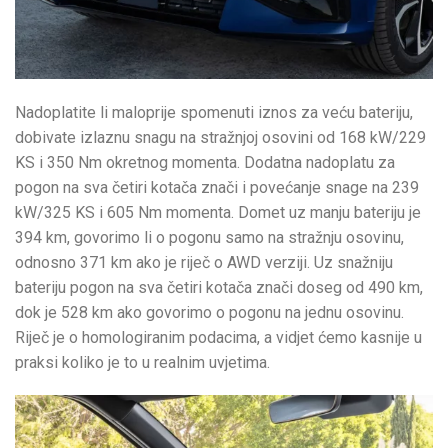
Nadoplatite li maloprije spomenuti iznos za veću bateriju,
dobivate izlaznu snagu na stražnjoj osovini od 168 kW/229
KS i 350 Nm okretnog momenta. Dodatna nadoplatu za
pogon na sva četiri kotača znači i povećanje snage na 239
kW/325 KS i 605 Nm momenta. Domet uz manju bateriju je
394 km, govorimo li o pogonu samo na stražnju osovinu,
odnosno 371 km ako je riječ o AWD verziji. Uz snažniju
bateriju pogon na sva četiri kotača znači doseg od 490 km,
dok je 528 km ako govorimo o pogonu na jednu osovinu.
Riječ je o homologiranim podacima, a vidjet ćemo kasnije u
praksi koliko je to u realnim uvjetima.