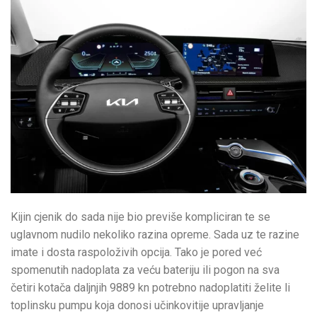
Kijin cjenik do sada nije bio previše kompliciran te se
uglavnom nudilo nekoliko razina opreme. Sada uz te razine
imate i dosta raspoloživih opcija. Tako je pored već
spomenutih nadoplata za veću bateriju ili pogon na sva
četiri kotača daljnjih 9889 kn potrebno nadoplatiti želite li
toplinsku pumpu koja donosi učinkovitije upravljanje