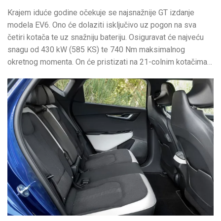
Krajem iduće godine očekuje se najsnažnije GT izdanje
modela EV6. Ono će dolaziti isključivo uz pogon na sva
četiri kotača te uz snažniju bateriju. Osiguravat će najveću
snagu od 430 kW (585 KS) te 740 Nm maksimalnog
okretnog momenta. On će pristizati na 21-colnim kotačima…