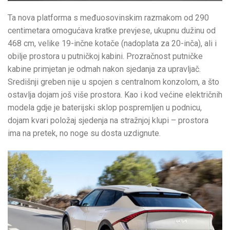
Ta nova platforma s međuosovinskim razmakom od 290
centimetara omogućava kratke prevjese, ukupnu dužinu od
468 cm, velike 19-inčne kotače (nadoplata za 20-inča), ali i
obilje prostora u putničkoj kabini. Prozračnost putničke
kabine primjetan je odmah nakon sjedanja za upravljač.
Središnji greben nije u spojen s centralnom konzolom, a što
ostavlja dojam još više prostora. Kao i kod većine električnih
modela gdje je baterijski sklop pospremljen u podnicu,
dojam kvari položaj sjedenja na stražnjoj klupi – prostora
ima na pretek, no noge su dosta uzdignute.