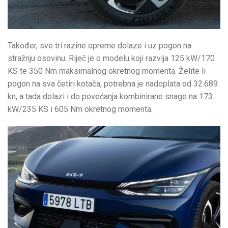
Također, sve tri razine opreme dolaze i uz pogon na
stražnju osovinu. Riječ je o modelu koji razvija 125 kW/170
KS te 350 Nm maksimalnog okretnog momenta. Želite li
pogon na sva četiri kotača, potrebna je nadoplata od 32.689
kn, a tada dolazi i do povećanja kombinirane snage na 173
kW/235 KS i 605 Nm okretnog momenta.