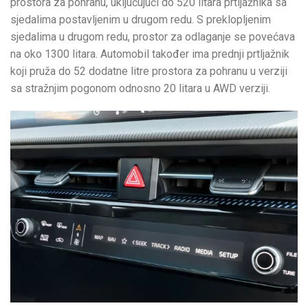
prostora za pohranu, uključujući do 520 litara prtljažnika sa
sjedalima postavljenim u drugom redu. S preklopljenim
sjedalima u drugom redu, prostor za odlaganje se povećava
na oko 1300 litara. Automobil također ima prednji prtljažnik
koji pruža do 52 dodatne litre prostora za pohranu u verziji
sa stražnjim pogonom odnosno 20 litara u AWD verziji.