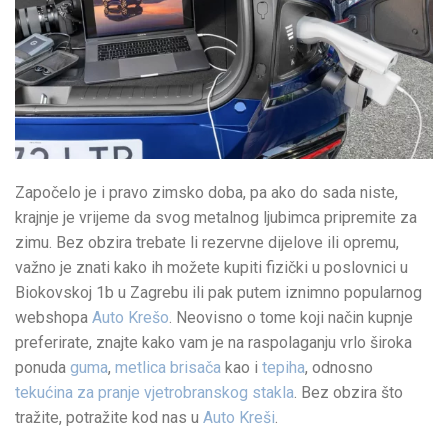
Započelo je i pravo zimsko doba, pa ako do sada niste,
krajnje je vrijeme da svog metalnog ljubimca pripremite za
zimu. Bez obzira trebate li rezervne dijelove ili opremu,
važno je znati kako ih možete kupiti fizički u poslovnici u
Biokovskoj 1b u Zagrebu ili pak putem iznimno popularnog
webshopa
Auto Krešo
. Neovisno o tome koji način kupnje
preferirate, znajte kako vam je na raspolaganju vrlo široka
ponuda
guma
,
metlica brisača
kao i
tepiha
, odnosno
tekućina za pranje vjetrobranskog stakla
. Bez obzira što
tražite, potražite kod nas u
Auto Kreši
.