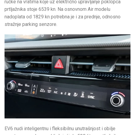
ručke na vratima koje uz električno upravljanje poklopca
prtljažnika stoje 6539 kn. Na osnovnom Air modelu
nadoplata od 1829 kn potrebna je i za prednje, odnosno
stražnje parking senzore.
EV6 nudi inteligentnu i fleksibilnu unutrašnjost i obilje