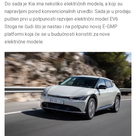
Do sada je Kia ima nekoliko električnih modela, a koji su
napravljeni pored konvencionalnih izvedbi. Sada je u prodaju
pušten prvi u potpunosti razvijen električni model EV6.
Stoga ne čudi što je nastao i na potpuno novoj E-GMP
platformi koja će se u budućnosti koristiti za nove
električne modele.