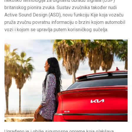
nekoliko tehnologija za digitalnu obradu signala (DSP)
britanskog pionira zvuka. Sustav zvučnika također nudi
Active Sound Design (ASD), novu funkciju Kije koja vozaču
pruža zvučnu povratnu informaciju o brzini kojom automobil
vozi i kojom se upravlja putem korisničkog sučelja.
Ugrađeno je i obilje sigurnosne opreme koja olakšava