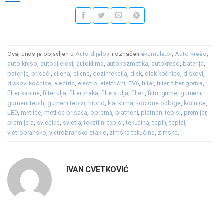
Ovaj unos je objavljen u
Auto dijelovi
i označen
akumulator
,
Auto Krešo
,
auto kreso
,
autodijelovi
,
autoklima
,
autokozmetika
,
autokreso
,
baterija
,
baterije
,
brisači
,
cijena
,
cijene
,
dezinfekcija
,
disk
,
disk kočnice
,
diskovi
,
diskovi kočnice
,
electric
,
electro
,
električni
,
EV6
,
filtar
,
filter
,
filter goriva
,
filter kabine
,
filter ulja
,
filter zraka
,
filtera ulja
,
filteri
,
filtri
,
gume
,
gumeni
,
gumeni tepih
,
gumeni tepisi
,
hibrid
,
kia
,
klima
,
kočione obloge
,
kočnice
,
LED
,
metlice
,
metlice brisača
,
oprema
,
platneni
,
platneni tepisi
,
premijer
,
premijera
,
svjećice
,
svjetla
,
tekstilni tepisi
,
tekućina
,
tepih
,
tepisi
,
vjetrobransko
,
vjetrobransko staklo
,
zimska tekućina
,
zimske
.
IVAN CVETKOVIĆ