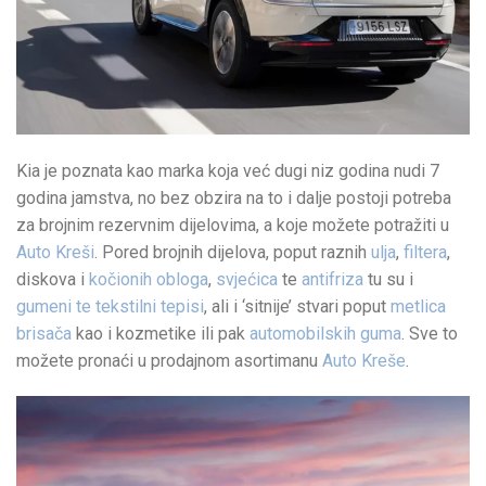
Kia je poznata kao marka koja već dugi niz godina nudi 7
godina jamstva, no bez obzira na to i dalje postoji potreba
za brojnim rezervnim dijelovima, a koje možete potražiti u
Auto Kreši
. Pored brojnih dijelova, poput raznih
ulja
,
filtera
,
diskova i
kočionih obloga
,
svjećica
te
antifriza
tu su i
gumeni te tekstilni tepisi
, ali i ‘sitnije’ stvari poput
metlica
brisača
kao i kozmetike ili pak
automobilskih guma
. Sve to
možete pronaći u prodajnom asortimanu
Auto Kreše
.