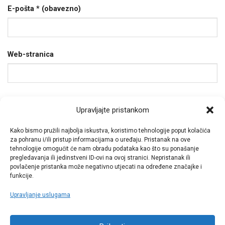
E-pošta
* (obavezno)
Web-stranica
Spremi moje ime, e-poštu i web-stranicu u ovom
Upravljajte pristankom
internet pregledniku za sljedeći put kada budem
komentirao.
Kako bismo pružili najbolja iskustva, koristimo tehnologije poput kolačića
za pohranu i/ili pristup informacijama o uređaju. Pristanak na ove
tehnologije omogućit će nam obradu podataka kao što su ponašanje
pregledavanja ili jedinstveni ID-ovi na ovoj stranici. Nepristanak ili
povlačenje pristanka može negativno utjecati na određene značajke i
funkcije.
Upravljanje uslugama
Call centar