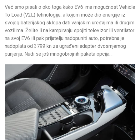
Već smo pisali o oko toga kako EV6 ima mogućnost Vehicle
To Load (V2L) tehnologije, a kojom može dio energije iz
svojeg baterijskog sklopa dati vanjskim uređajima ili drugim
vozilima. Želite li na kampiranju spojiti televizor ili ventilator
na svoj EV6 ili pak prijatelju nadopuniti auto, potrebna je
nadoplata od 3799 kn za ugrađeni adapter dvosmjernog
punjenja. Nudi se još mnogobrojnih paketa opcija…