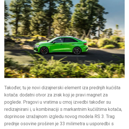
Također, tu je novi dizajnerski element iza prednjih kućišta
kotača: dodatni otvor za zrak koji je pravi magnet za
poglede. Pragovi u vratima u crnoj izvedbi također su
redizajnirani i, u kombinaciji s markantnim kućištima kotača,
doprinose izražajnom izgledu novog modela RS 3. Trag
prednje osovine proširen je 33 milimetra u usporedbi s