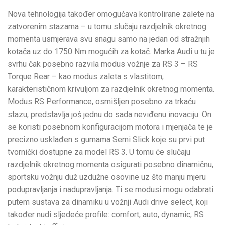
Nova tehnologija također omogućava kontrolirane zalete na
zatvorenim stazama – u tomu slučaju razdjelnik okretnog
momenta usmjerava svu snagu samo na jedan od stražnjih
kotača uz do 1750 Nm mogućih za kotač. Marka Audi u tu je
svrhu čak posebno razvila modus vožnje za RS 3 – RS
Torque Rear – kao modus zaleta s vlastitom,
karakterističnom krivuljom za razdjelnik okretnog momenta.
Modus RS Performance, osmišljen posebno za trkaću
stazu, predstavlja još jednu do sada neviđenu inovaciju. On
se koristi posebnom konfiguracijom motora i mjenjača te je
precizno usklađen s gumama Semi Slick koje su prvi put
tvornički dostupne za model RS 3. U tomu će slučaju
razdjelnik okretnog momenta osigurati posebno dinamičnu,
sportsku vožnju duž uzdužne osovine uz što manju mjeru
podupravljanja i nadupravljanja. Ti se modusi mogu odabrati
putem sustava za dinamiku u vožnji Audi drive select, koji
također nudi sljedeće profile: comfort, auto, dynamic, RS