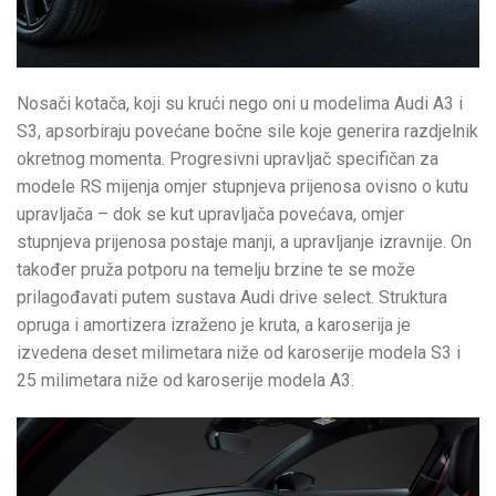
Nosači kotača, koji su krući nego oni u modelima Audi A3 i
S3, apsorbiraju povećane bočne sile koje generira razdjelnik
okretnog momenta. Progresivni upravljač specifičan za
modele RS mijenja omjer stupnjeva prijenosa ovisno o kutu
upravljača – dok se kut upravljača povećava, omjer
stupnjeva prijenosa postaje manji, a upravljanje izravnije. On
također pruža potporu na temelju brzine te se može
prilagođavati putem sustava Audi drive select. Struktura
opruga i amortizera izraženo je kruta, a karoserija je
izvedena deset milimetara niže od karoserije modela S3 i
25 milimetara niže od karoserije modela A3.