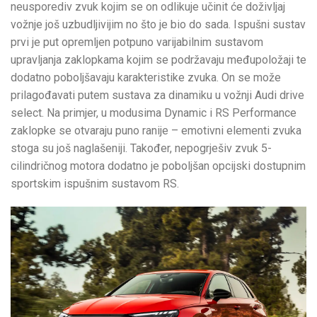
neusporediv zvuk kojim se on odlikuje učinit će doživljaj
vožnje još uzbudljivijim no što je bio do sada. Ispušni sustav
prvi je put opremljen potpuno varijabilnim sustavom
upravljanja zaklopkama kojim se podržavaju međupoložaji te
dodatno poboljšavaju karakteristike zvuka. On se može
prilagođavati putem sustava za dinamiku u vožnji Audi drive
select. Na primjer, u modusima Dynamic i RS Performance
zaklopke se otvaraju puno ranije – emotivni elementi zvuka
stoga su još naglašeniji. Također, nepogrješiv zvuk 5-
cilindričnog motora dodatno je poboljšan opcijski dostupnim
sportskim ispušnim sustavom RS.