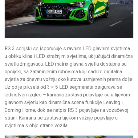
RS 3 serijski se isporučuje s ravnim LED glavnim svjetlima
u obliku klina i LED stražnjim svjetlima, uključujući dinamična
svjetla žmigavaca. LED matrix glavna svjetla dostupna su
opcijski, sa zatamnjenim rubovima koji sadrže digitalna
svjetla za dnevnu vožnju oko kutova usmjerenih prema dolje.
Uz polje piksela od 3 × 5 LED segmenata osigurava se
jedinstven izgled – karirana zastava pojavljuje se u lijevom
glavnom svjetlu kao dinamična scena funkcije Leaving i
Coming Home, dok se natpis RS 3 pojavljuje na vozačevoj
strani. Karirana se zastava tijekom vožnje pojavljuje u
svjetlima s obje strane vozila.