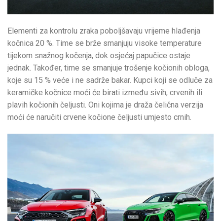
Elementi za kontrolu zraka poboljšavaju vrijeme hlađenja
kočnica 20 %. Time se brže smanjuju visoke temperature
tijekom snažnog kočenja, dok osjećaj papučice ostaje
jednak. Također, time se smanjuje trošenje kočionih obloga,
koje su 15 % veće i ne sadrže bakar. Kupci koji se odluče za
keramičke kočnice moći će birati između sivih, crvenih ili
plavih kočionih čeljusti. Oni kojima je draža čelična verzija
moći će naručiti crvene kočione čeljusti umjesto crnih.