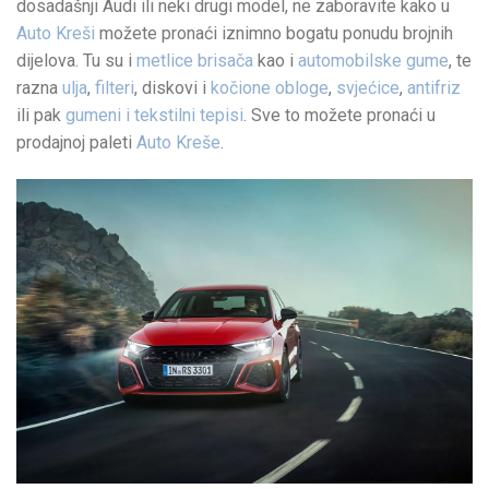
dosadašnji Audi ili neki drugi model, ne zaboravite kako u
Auto Kreši
možete pronaći iznimno bogatu ponudu brojnih
dijelova. Tu su i
metlice brisača
kao i
automobilske gume
, te
razna
ulja
,
filteri
, diskovi i
kočione obloge
,
svjećice
,
antifriz
ili pak
gumeni i tekstilni tepisi
. Sve to možete pronaći u
prodajnoj paleti
Auto Kreše
.