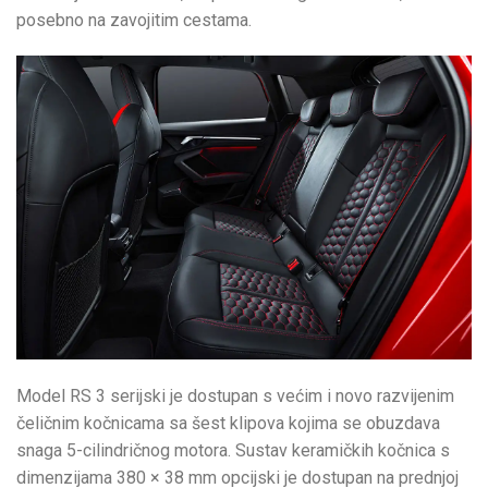
posebno na zavojitim cestama.
Model RS 3 serijski je dostupan s većim i novo razvijenim
čeličnim kočnicama sa šest klipova kojima se obuzdava
snaga 5-cilindričnog motora. Sustav keramičkih kočnica s
dimenzijama 380 × 38 mm opcijski je dostupan na prednjoj