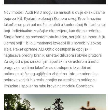
Novi modeli Audi RS 3 mogu se naručiti u dvije ekskluzivne
boje za RS: Kyalami zelenoj i Kemora sivoj. Krov limuzine
također se prvi put može naručiti u kontrastnoj Brilliant crnoj
boji. Individualne značajke eksterijera, kao što su rešetka
Singleframe sa saćastom strukturom, serijski se isporučuju
u crnoj boji – bilo u matiranoj izvedbi ili u izvedbi visokog
sjaja. Paket opreme Alu-Optic dostupan je opcijski i
naglašava prednji branik, umetak difuzora i okvire prozora.
Za izgled s još izraženijim sportskim karakterom umetci
pragova u vratima također su dostupni u izvedbi od
polimera ojačanog ugljičnim vlaknima. Isto se odnosi na
pokrove vanjskih zrcala, spojler na stražnjem poklopcu
limuzine i spojler na rubu krova na modelu Sportback.