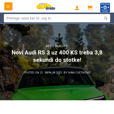
Skip
to
content
Pretraži:
AUTO DIJELOVI
Novi Audi RS 3 uz 400 KS treba 3,8
sekundi do stotke!
POSTED ON
21. SRPNJA 2021.
BY
IVAN CVETKOVIĆ