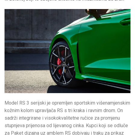
Model RS 3 serijski je opremljen sportskim višenamjenskim
kožnim kolom upravljača RS s tri kraka i ravnim dnom. On
sadrži integrirane i visokokvalitetne ručice za promjenu
stupnjeva prijenosa od lijevanog cinka. Kupci koji se odluče
za Paket dizajna uz amblem RS dobivaju i traku za prikaz