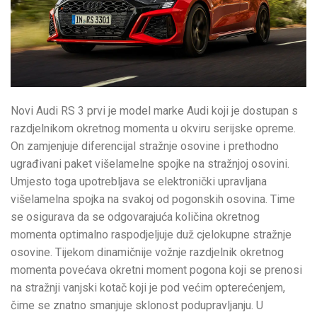
Novi Audi RS 3 prvi je model marke Audi koji je dostupan s
razdjelnikom okretnog momenta u okviru serijske opreme.
On zamjenjuje diferencijal stražnje osovine i prethodno
ugrađivani paket višelamelne spojke na stražnjoj osovini.
Umjesto toga upotrebljava se elektronički upravljana
višelamelna spojka na svakoj od pogonskih osovina. Time
se osigurava da se odgovarajuća količina okretnog
momenta optimalno raspodjeljuje duž cjelokupne stražnje
osovine. Tijekom dinamičnije vožnje razdjelnik okretnog
momenta povećava okretni moment pogona koji se prenosi
na stražnji vanjski kotač koji je pod većim opterećenjem,
čime se znatno smanjuje sklonost podupravljanju. U