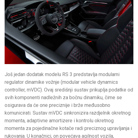
Još jedan dodatak modelu RS 3 predstavlja modularni
regulator dinamike vožnje (modular vehicle dynamics
controller, mVDC). Ovaj središnji sustav prikuplja podatke od
svih komponenti nadležnih za bočnu dinamiku, čime se
osigurava da će one preciznije i brže međusobno
komunicirati. Sustav mVDC sinkronizira razdjelnik okretnog
momenta, adaptivne amortizere i kontrolu okretnog
momenta za pojedinačne kotače radi preciznog upravljanja i
rukovanja. U konačnici, on povećava agilnost vozila,