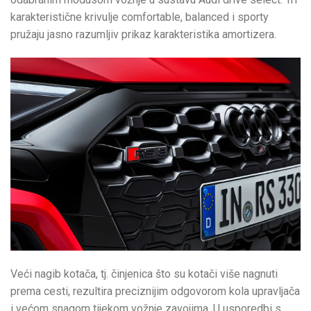
karakteristične krivulje comfortable, balanced i sporty
pružaju jasno razumljiv prikaz karakteristika amortizera.
Veći nagib kotača, tj. činjenica što su kotači više nagnuti
prema cesti, rezultira preciznijim odgovorom kola upravljača
i većom snagom tijekom vožnje zavojima. U usporedbi s