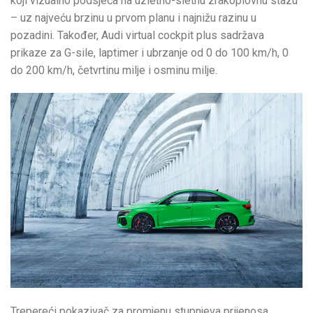
koji vizualno podsjeća na uzletno-sletnu zrakoplovnu stazu
– uz najveću brzinu u prvom planu i najnižu razinu u
pozadini. Također, Audi virtual cockpit plus sadržava
prikaze za G-sile, laptimer i ubrzanje od 0 do 100 km/h, 0
do 200 km/h, četvrtinu milje i osminu milje.
Trepereći pokazivač za promjenu stupnjeva prijenosa