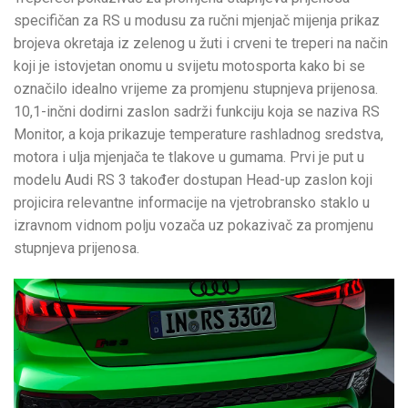
specifičan za RS u modusu za ručni mjenjač mijenja prikaz
brojeva okretaja iz zelenog u žuti i crveni te treperi na način
koji je istovjetan onomu u svijetu motosporta kako bi se
označilo idealno vrijeme za promjenu stupnjeva prijenosa.
10,1-inčni dodirni zaslon sadrži funkciju koja se naziva RS
Monitor, a koja prikazuje temperature rashladnog sredstva,
motora i ulja mjenjača te tlakove u gumama. Prvi je put u
modelu Audi RS 3 također dostupan Head-up zaslon koji
projicira relevantne informacije na vjetrobransko staklo u
izravnom vidnom polju vozača uz pokazivač za promjenu
stupnjeva prijenosa.