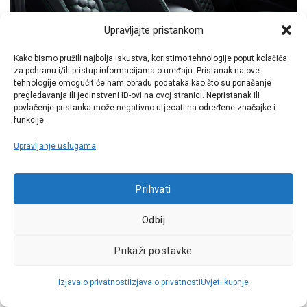
Upravljajte pristankom
Kako bismo pružili najbolja iskustva, koristimo tehnologije poput kolačića
za pohranu i/ili pristup informacijama o uređaju. Pristanak na ove
Bez obzira trebate li dijelove za svoj automobil ili automobil
tehnologije omogućit će nam obradu podataka kao što su ponašanje
svoje djevojke, žene ili ljubavnice, iste možete kupiti putem
pregledavanja ili jedinstveni ID-ovi na ovoj stranici. Nepristanak ili
povlačenje pristanka može negativno utjecati na određene značajke i
iznimno popularnog webshopa
Auto Krešo
ili pak fizički u
funkcije.
samoj trgovini. Na raspolaganju imate iznimno široku
ponuda
guma
,
metlica brisača
kao i
tepiha
, odnosno
Upravljanje uslugama
tekućina za pranje vjetrobranskog stakla
. Tu je i velik izbor
kvalitetne autokozmetike kojom imate mogućnost produljiti
Prihvati
dobar izgled svog metalnog ljubimca što dulje. Sve to
potražite u
Auto Kreši
.
Odbij
Prikaži postavke
Izjava o privatnosti
Izjava o privatnosti
Uvjeti kupnje