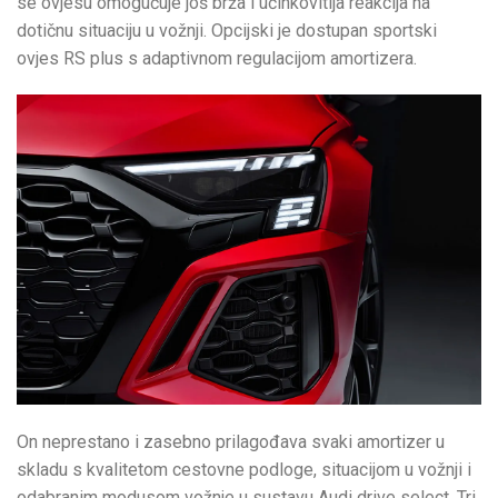
se ovjesu omogućuje još brža i učinkovitija reakcija na
dotičnu situaciju u vožnji. Opcijski je dostupan sportski
ovjes RS plus s adaptivnom regulacijom amortizera.
On neprestano i zasebno prilagođava svaki amortizer u
skladu s kvalitetom cestovne podloge, situacijom u vožnji i
odabranim modusom vožnje u sustavu Audi drive select. Tri