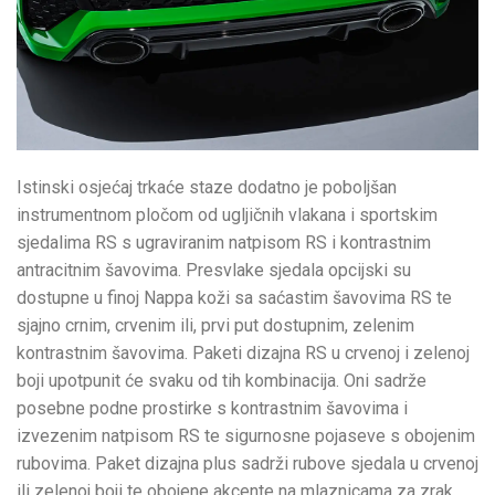
Istinski osjećaj trkaće staze dodatno je poboljšan
instrumentnom pločom od ugljičnih vlakana i sportskim
sjedalima RS s ugraviranim natpisom RS i kontrastnim
antracitnim šavovima. Presvlake sjedala opcijski su
dostupne u finoj Nappa koži sa saćastim šavovima RS te
sjajno crnim, crvenim ili, prvi put dostupnim, zelenim
kontrastnim šavovima. Paketi dizajna RS u crvenoj i zelenoj
boji upotpunit će svaku od tih kombinacija. Oni sadrže
posebne podne prostirke s kontrastnim šavovima i
izvezenim natpisom RS te sigurnosne pojaseve s obojenim
rubovima. Paket dizajna plus sadrži rubove sjedala u crvenoj
ili zelenoj boji te obojene akcente na mlaznicama za zrak.