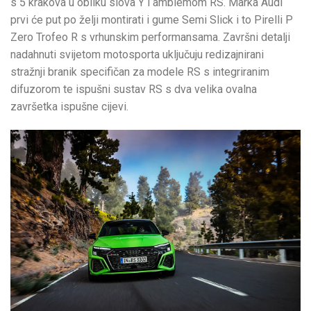
s 5 krakova u obliku slova Y i amblemom RS. Marka Audi
prvi će put po želji montirati i gume Semi Slick i to Pirelli P
Zero Trofeo R s vrhunskim performansama. Završni detalji
nadahnuti svijetom motosporta uključuju redizajnirani
stražnji branik specifičan za modele RS s integriranim
difuzorom te ispušni sustav RS s dva velika ovalna
završetka ispušne cijevi.