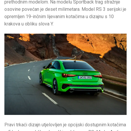
prethodnim modelom. Na modelu Sportback trag stražnje
osovine povećan je deset milimetara. Model RS 3 serijski je
opremljen 19-inčnim lijevanim kotačima u dizajnu s 10
krakova u obliku slova Y.
Pravi trkaći dizajn utjelovljen je opcijski dostupnim kotačima