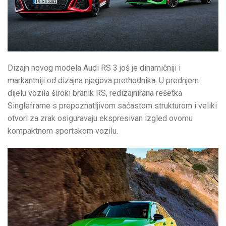
Dizajn novog modela Audi RS 3 još je dinamičniji i
markantniji od dizajna njegova prethodnika. U prednjem
dijelu vozila široki branik RS, redizajnirana rešetka
Singleframe s prepoznatljivom saćastom strukturom i veliki
otvori za zrak osiguravaju ekspresivan izgled ovomu
kompaktnom sportskom vozilu.