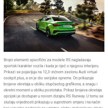
Brojni elementi specifični za modele RS naglašavaju
sportski karakter vozila i kada je riječ o njegovu interijeru.
Prikazi se pojavljuju na 12,3-inčnom zaslonu Audi virtual
cockpit plus, a on je dio serijske opreme. On prikazuje
brojeve okretaja u obliku stupčastog grafikona, a snagu i
okretni moment u obliku postotaka. Prikaz brojeva okretaja
opcijski je dostupan u novom dizajnu RS Runway. U tomu se
slučaju vrijednosti prikazuju u suprotnom smjeru i na način