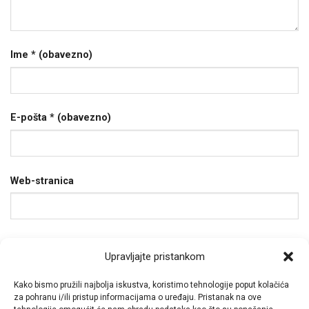
Ime
* (obavezno)
E-pošta
* (obavezno)
Web-stranica
Spremi moje ime, e-poštu i web-stranicu u ovom
Upravljajte pristankom
internet pregledniku za sljedeći put kada budem
komentirao.
Kako bismo pružili najbolja iskustva, koristimo tehnologije poput kolačića
za pohranu i/ili pristup informacijama o uređaju. Pristanak na ove