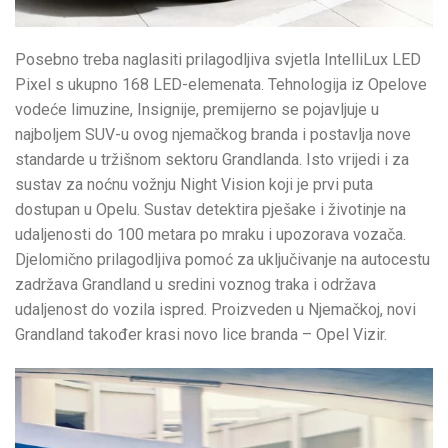
Posebno treba naglasiti prilagodljiva svjetla IntelliLux LED
Pixel s ukupno 168 LED-elemenata. Tehnologija iz Opelove
vodeće limuzine, Insignije, premijerno se pojavljuje u
najboljem SUV-u ovog njemačkog branda i postavlja nove
standarde u tržišnom sektoru Grandlanda. Isto vrijedi i za
sustav za noćnu vožnju Night Vision koji je prvi puta
dostupan u Opelu. Sustav detektira pješake i životinje na
udaljenosti do 100 metara po mraku i upozorava vozača.
Djelomično prilagodljiva pomoć za uključivanje na autocestu
zadržava Grandland u sredini voznog traka i održava
udaljenost do vozila ispred. Proizveden u Njemačkoj, novi
Grandland također krasi novo lice branda – Opel Vizir.