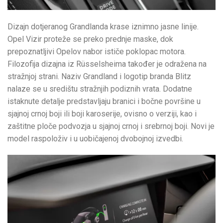
Dizajn dotjeranog Grandlanda krase iznimno jasne linije.
Opel Vizir proteže se preko prednje maske, dok
prepoznatljivi Opelov nabor ističe poklopac motora.
Filozofija dizajna iz Rüsselsheima također je odražena na
stražnjoj strani. Naziv Grandland i logotip branda Blitz
nalaze se u središtu stražnjih podiznih vrata. Dodatne
istaknute detalje predstavljaju branici i bočne površine u
sjajnoj crnoj boji ili boji karoserije, ovisno o verziji, kao i
zaštitne ploče podvozja u sjajnoj crnoj i srebrnoj boji. Novi je
model raspoloživ i u uobičajenoj dvobojnoj izvedbi.