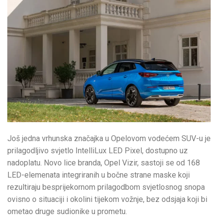
Još jedna vrhunska značajka u Opelovom vodećem SUV-u je
prilagodljivo svjetlo IntelliLux LED Pixel, dostupno uz
nadoplatu. Novo lice branda, Opel Vizir, sastoji se od 168
LED-elemenata integriranih u bočne strane maske koji
rezultiraju besprijekornom prilagodbom svjetlosnog snopa
ovisno o situaciji i okolini tijekom vožnje, bez odsjaja koji bi
ometao druge sudionike u prometu.