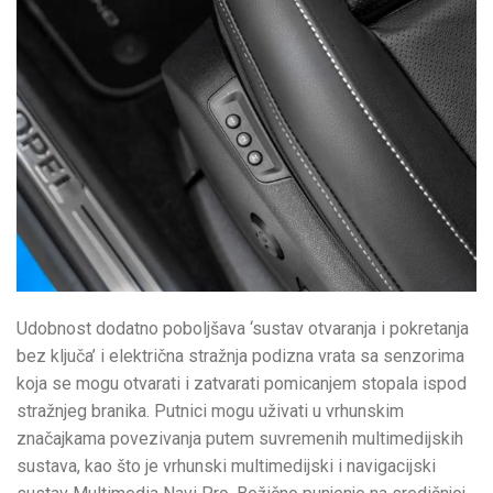
Udobnost dodatno poboljšava ‘sustav otvaranja i pokretanja
bez ključa’ i električna stražnja podizna vrata sa senzorima
koja se mogu otvarati i zatvarati pomicanjem stopala ispod
stražnjeg branika. Putnici mogu uživati u vrhunskim
značajkama povezivanja putem suvremenih multimedijskih
sustava, kao što je vrhunski multimedijski i navigacijski