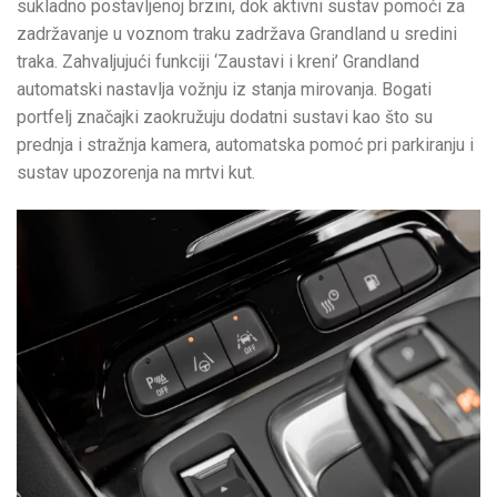
sukladno postavljenoj brzini, dok aktivni sustav pomoći za
zadržavanje u voznom traku zadržava Grandland u sredini
traka. Zahvaljujući funkciji ‘Zaustavi i kreni’ Grandland
automatski nastavlja vožnju iz stanja mirovanja. Bogati
portfelj značajki zaokružuju dodatni sustavi kao što su
prednja i stražnja kamera, automatska pomoć pri parkiranju i
sustav upozorenja na mrtvi kut.