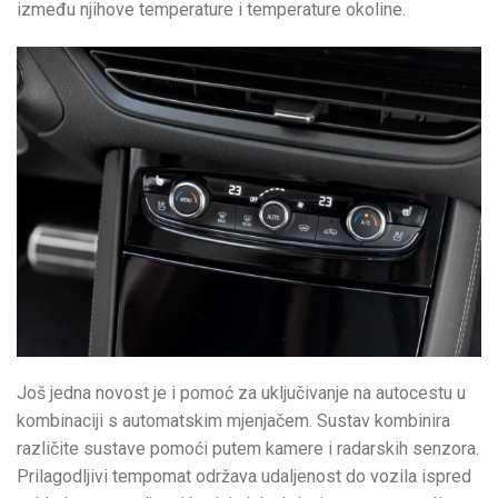
između njihove temperature i temperature okoline.
Još jedna novost je i pomoć za uključivanje na autocestu u
kombinaciji s automatskim mjenjačem. Sustav kombinira
različite sustave pomoći putem kamere i radarskih senzora.
Prilagodljivi tempomat održava udaljenost do vozila ispred