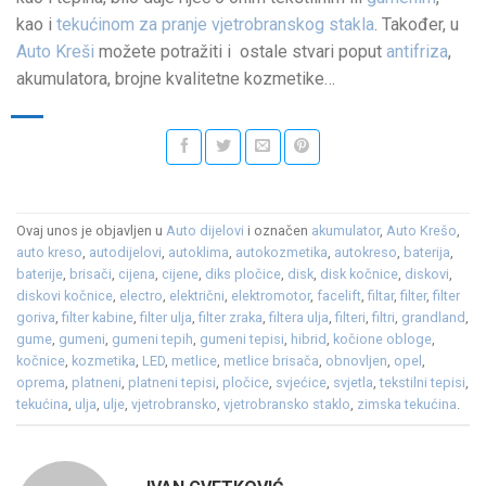
kao i
tekućinom za pranje vjetrobranskog stakla
. Također, u
Auto Kreši
možete potražiti i ostale stvari poput
antifriza
,
akumulatora, brojne kvalitetne kozmetike…
Ovaj unos je objavljen u
Auto dijelovi
i označen
akumulator
,
Auto Krešo
,
auto kreso
,
autodijelovi
,
autoklima
,
autokozmetika
,
autokreso
,
baterija
,
baterije
,
brisači
,
cijena
,
cijene
,
diks pločice
,
disk
,
disk kočnice
,
diskovi
,
diskovi kočnice
,
electro
,
električni
,
elektromotor
,
facelift
,
filtar
,
filter
,
filter
goriva
,
filter kabine
,
filter ulja
,
filter zraka
,
filtera ulja
,
filteri
,
filtri
,
grandland
,
gume
,
gumeni
,
gumeni tepih
,
gumeni tepisi
,
hibrid
,
kočione obloge
,
kočnice
,
kozmetika
,
LED
,
metlice
,
metlice brisača
,
obnovljen
,
opel
,
oprema
,
platneni
,
platneni tepisi
,
pločice
,
svjećice
,
svjetla
,
tekstilni tepisi
,
tekućina
,
ulja
,
ulje
,
vjetrobransko
,
vjetrobransko staklo
,
zimska tekućina
.