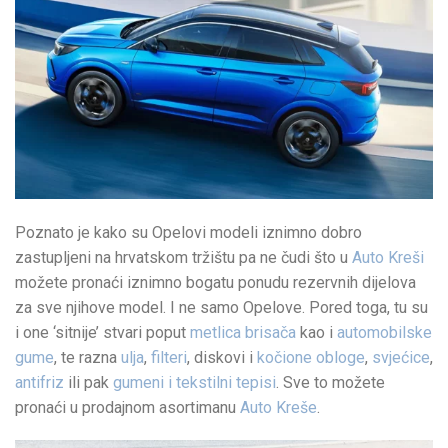
Poznato je kako su Opelovi modeli iznimno dobro
zastupljeni na hrvatskom tržištu pa ne čudi što u
Auto Kreši
možete pronaći iznimno bogatu ponudu rezervnih dijelova
za sve njihove model. I ne samo Opelove. Pored toga, tu su
i one ‘sitnije’ stvari poput
metlica brisača
kao i
automobilske
gume
, te razna
ulja
,
filteri
, diskovi i
kočione obloge
,
svjećice
,
antifriz
ili pak
gumeni i tekstilni tepisi
. Sve to možete
pronaći u prodajnom asortimanu
Auto Kreše
.