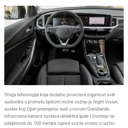
Druga tehnologija koja dodatno povećava sigurnost svih
sudionika u prometu tijekom noćne vožnje je Night Vision,
sustav koji Opel premijerno nudi u novom Grandlandu.
Infracrvena kamera sustava detektira ljude i životinje na
udaljenosti do 100 metara ispred vozila ovisno o razlici