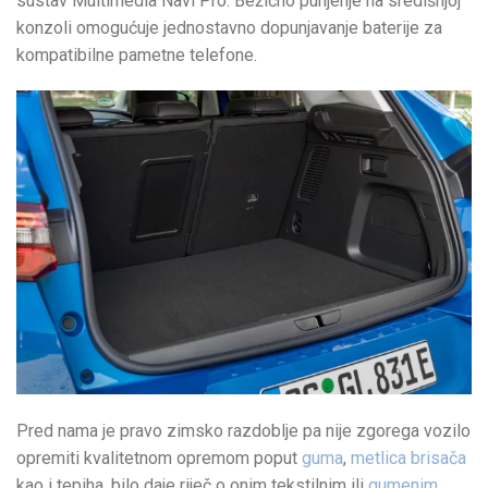
sustav Multimedia Navi Pro. Bežično punjenje na središnjoj
konzoli omogućuje jednostavno dopunjavanje baterije za
kompatibilne pametne telefone.
Pred nama je pravo zimsko razdoblje pa nije zgorega vozilo
opremiti kvalitetnom opremom poput
guma
,
metlica brisača
kao i tepiha, bilo daje riječ o onim tekstilnim ili
gumenim
,