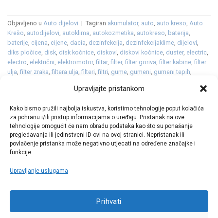
Objavljeno u
Auto dijelovi
|
Tagiran
akumulator
,
auto
,
auto kreso
,
Auto
Krešo
,
autodijelovi
,
autoklima
,
autokozmetika
,
autokreso
,
baterija
,
baterije
,
cijena
,
cijene
,
dacia
,
dezinfekcija
,
dezinfekcijaklime
,
dijelovi
,
diks pločice
,
disk
,
disk kočnice
,
diskovi
,
diskovi kočnice
,
duster
,
electric
,
electro
,
električni
,
elektromotor
,
filtar
,
filter
,
filter goriva
,
filter kabine
,
filter
ulja
,
filter zraka
,
filtera ulja
,
filteri
,
filtri
,
gume
,
gumeni
,
gumeni tepih
,
gumeni tepisi
,
hibrid
,
Jogger
,
kočnice
,
koncept
,
kozmetika
,
LED
,
ležaj
,
Upravljajte pristankom
ležajevi kotača
,
logan
,
MCV
,
metlice
,
metlice brisača
,
oprema
,
platneni
,
platneni tepisi
,
pločice
,
Sandero
,
sredstvo za odleđivanje staklenih
Kako bismo pružili najbolja iskustva, koristimo tehnologije poput kolačića
površina
,
staklo
,
Suzuki
,
svijećice
,
svjećice
,
svjetla
,
tekstilni tepisi
,
za pohranu i/ili pristup informacijama o uređaju. Pristanak na ove
tekućina
,
tepih
,
tepisi
,
vjetrobransko
,
vjetrobransko staklo
,
zimska
tehnologije omogućit će nam obradu podataka kao što su ponašanje
tekućina
,
zimske
Ostavite komentar
pregledavanja ili jedinstveni ID-ovi na ovoj stranici. Nepristanak ili
povlačenje pristanka može negativno utjecati na određene značajke i
funkcije.
Upravljanje uslugama
Call centar
Prihvati
+38513030300