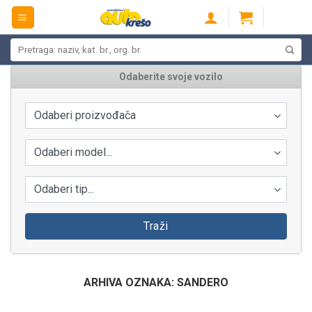
Skip
to
content
Pretraži:
Odaberite svoje vozilo
Odaberi proizvođača
Odaberi model...
Odaberi tip...
Traži
ARHIVA OZNAKA:
SANDERO