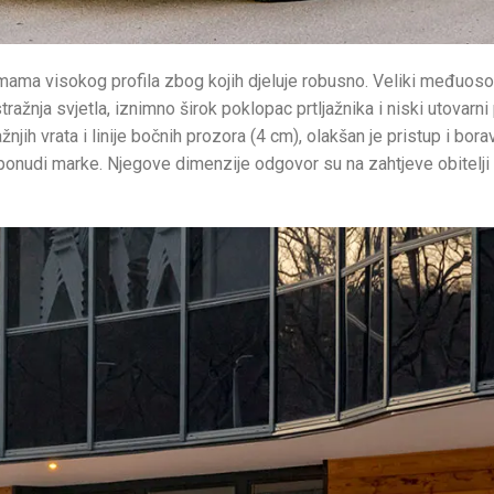
mama visokog profila zbog kojih djeluje robusno. Veliki međuoso
tražnja svjetla, iznimno širok poklopac prtljažnika i niski utovarni
žnjih vrata i linije bočnih prozora (4 cm), olakšan je pristup i bo
 ponudi marke. Njegove dimenzije odgovor su na zahtjeve obitelji