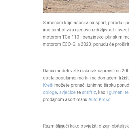
S imenom koje asocira na sport, prirodu i p
ime simbolizira njegovu izdržljivost i sv
motorom TCe 110 i benzinsko-plinskim mot
motorom ECO-G, a 2023. ponudu će proširiti 
Dacia modeli veliki iskorak napravili su 200
dosta popularnoj marki i na domaćem tržištu
Kreši
možete pronaći iznimno široku ponudu 
obloge
,
svjećice
te
antifriz
, kao i
gumeni te 
prodajnom asortimanu
Auto Kreše
.
Razmišljajući kako osvježiti dizajn obitelj