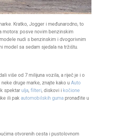
t marke. Kratko, Jogger i međunarodno, to
ama motora: posve novim benzinskim
 modele nudi s benzinskim i dvogorivnim
ni model sa sedam sjedala na tržištu.
 više od 7 milijuna vozila, a riječ je i o
lo neke druge marke, znajte kako u
Auto
rok spektar
ulja
,
filteri
, diskovi i
kočione
ke ili pak
automobilskih guma
pronađite u
espućima otvorenih cesta i pustolovnom