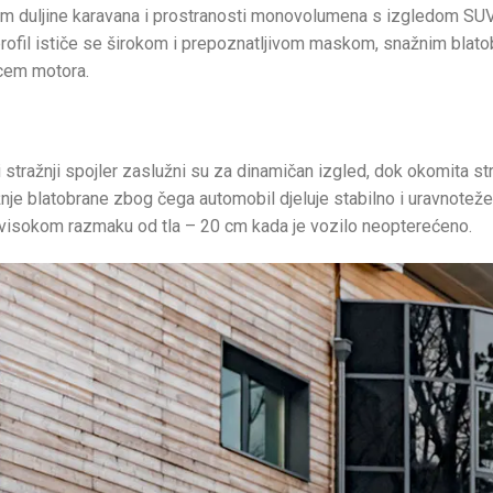
jem duljine karavana i prostranosti monovolumena s izgledom SUV
 profil ističe se širokom i prepoznatljivom maskom, snažnim blat
pcem motora.
 i stražnji spojler zaslužni su za dinamičan izgled, dok okomita s
ažnje blatobrane zbog čega automobil djeluje stabilno i uravnote
 visokom razmaku od tla – 20 cm kada je vozilo neopterećeno.