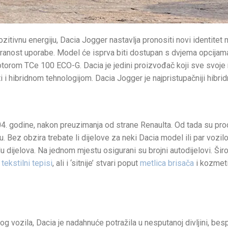
ozitivnu energiju, Dacia Jogger nastavlja pronositi novi identite
estranost uporabe. Model će isprva biti dostupan s dvjema opcij
orom TCe 100 ECO-G. Dacia je jedini proizvođač koji sve svoje
i hibridnom tehnologijom. Dacia Jogger je najpristupačniji hibrid
4. godine, nakon preuzimanja od strane Renaulta. Od tada su prodali
. Bez obzira trebate li dijelove za neki Dacia model ili par vozi
dijelova. Na jednom mjestu osigurani su brojni autodijelovi. Ši
tekstilni tepisi
, ali i ‘sitnije’ stvari poput
metlica brisača
i kozmeti
skog vozila, Dacia je nadahnuće potražila u nesputanoj divljini, b