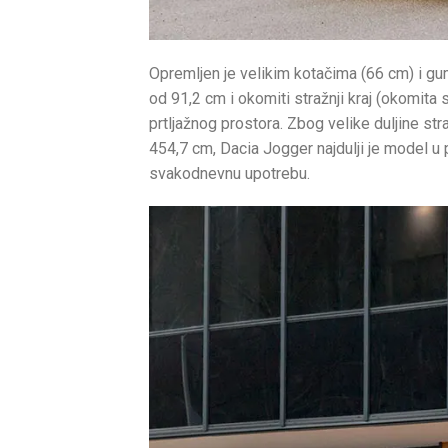
Opremljen je velikim kotačima (66 cm) i gu
od 91,2 cm i okomiti stražnji kraj (okomita s
prtljažnog prostora. Zbog velike duljine stra
454,7 cm, Dacia Jogger najdulji je model u
svakodnevnu upotrebu.