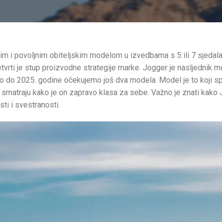
vim i povoljnim obiteljskim modelom u izvedbama s 5 ili 7 sjeda
vrti je stup proizvodne strategije marke. Jogger je nasljednik 
o do 2025. godine očekujemo još dva modela. Model je to koji spa
smatraju kako je on zapravo klasa za sebe. Važno je znati kako J
sti i svestranosti.