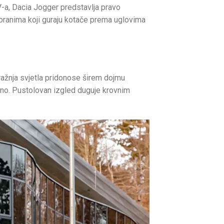
-a, Dacia Jogger predstavlja pravo
obranima koji guraju kotače prema uglovima
tražnja svjetla pridonose širem dojmu
ženo. Pustolovan izgled duguje krovnim