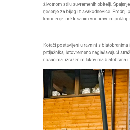
životnom stilu suvremenih obitelji. Spajan
rješenje za bijeg iz svakodnevice. Prednji
karoserije i isklesanim vodoravnim poklo
Kotači postavljeni u ravnini s blatobranima
prtljažnika, istovremeno naglašavajući str
nosačima, izraženim lukovima blatobrana i