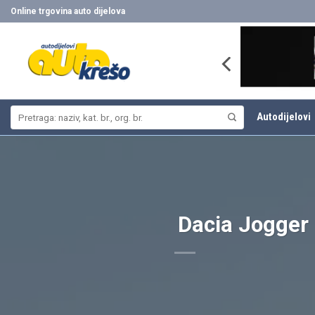
Skip
Online trgovina auto dijelova
to
content
Pretraži:
Autodijelovi
Dacia Jogger 