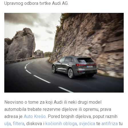
Upravnog odbora tvrtke Audi AG.
Neovisno o tome za koji Audi ili neki drugi model
automobila trebate rezervne dijelove ili opremu, prava
adresa je
Auto Krešo
. Pored brojnih dijelova, poput raznih
ulja
,
filtera
, diskova i
kočionih obloga
,
svjećica
te
antifriza
tu