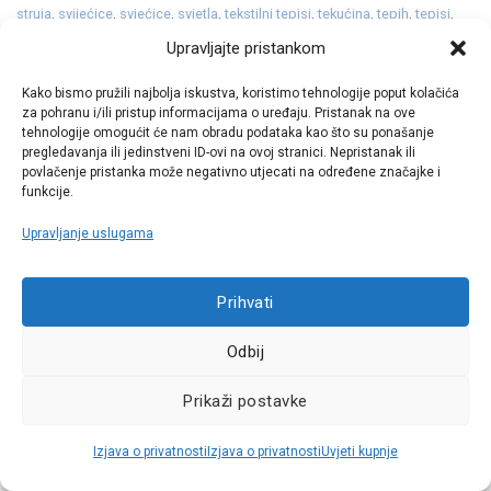
struja
,
svijećice
,
svjećice
,
svjetla
,
tekstilni tepisi
,
tekućina
,
tepih
,
tepisi
,
vjetrobransko
,
vjetrobransko staklo
,
zimska tekućina
,
zimske
.
Upravljajte pristankom
Kako bismo pružili najbolja iskustva, koristimo tehnologije poput kolačića
za pohranu i/ili pristup informacijama o uređaju. Pristanak na ove
IVAN CVETKOVIĆ
tehnologije omogućit će nam obradu podataka kao što su ponašanje
pregledavanja ili jedinstveni ID-ovi na ovoj stranici. Nepristanak ili
povlačenje pristanka može negativno utjecati na određene značajke i
funkcije.
Upravljanje uslugama
Neki mijenjaju gume
Opel i za Grandland pripremio
sezonski, a neki kad se
GSe izdanje
Prihvati
istroše
Odbij
Odgovori
Prikaži postavke
Vaša adresa e-pošte neće biti objavljena.
Obavezna polja su
označena sa
* (obavezno)
Izjava o privatnosti
Izjava o privatnosti
Uvjeti kupnje
Komentar
* (obavezno)