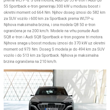
prema WLTP-u. S dva motora, Audi Q8 55 e-tron i Audi Q8
55 Sportback e-tron generiraju 300 kW u modusu boost i
okretni moment od 664 Nm. Njihov doseg iznosi do 582 km
za SUV vozilo i 600 km za Sportback prema WLTP-u.
Njihova maksimalna brzina, i ona modela Q8 50 e-tron
ograničena je na 200 km/h. Modele na vrhu ponude Audi
SQ8 e-tron i Audi SQ8 Sportback e-tron pogone tri motora.
Njihova snaga u boost modusu iznosi do 370 kW uz okretni
moment od 973 Nm. Doseg S modela je do 494 km za SUV
vozilo i do 513 km za Sportback. Njihova je maksimalna
brzina ograničena na 210 km/h.