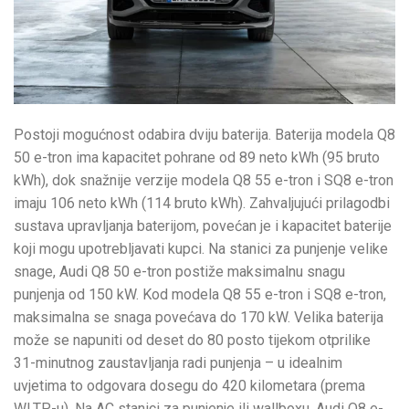
Postoji mogućnost odabira dviju baterija. Baterija modela Q8
50 e-tron ima kapacitet pohrane od 89 neto kWh (95 bruto
kWh), dok snažnije verzije modela Q8 55 e-tron i SQ8 e-tron
imaju 106 neto kWh (114 bruto kWh). Zahvaljujući prilagodbi
sustava upravljanja baterijom, povećan je i kapacitet baterije
koji mogu upotrebljavati kupci. Na stanici za punjenje velike
snage, Audi Q8 50 e-tron postiže maksimalnu snagu
punjenja od 150 kW. Kod modela Q8 55 e-tron i SQ8 e-tron,
maksimalna se snaga povećava do 170 kW. Velika baterija
može se napuniti od deset do 80 posto tijekom otprilike
31-minutnog zaustavljanja radi punjenja – u idealnim
uvjetima to odgovara dosegu do 420 kilometara (prema
WLTP-u). Na AC stanici za punjenje ili wallboxu, Audi Q8 e-