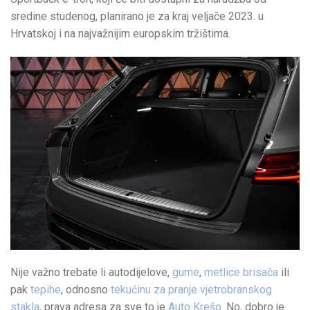
sredine studenog, planirano je za kraj veljače 2023. u
Hrvatskoj i na najvažnijim europskim tržištima.
Nije važno trebate li autodijelove,
gume
,
metlice brisača
ili
pak
tepihe
, odnosno
tekućinu za pranje vjetrobranskog
stakla
, prava adresa za sve to je
Auto Krešo
. No, dobro je