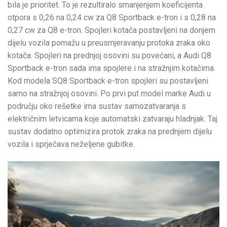
bila je prioritet. To je rezultiralo smanjenjem koeficijenta
otpora s 0,26 na 0,24 cw za Q8 Sportback e-tron i s 0,28 na
0,27 cw za Q8 e-tron. Spojleri kotača postavljeni na donjem
dijelu vozila pomažu u preusmjeravanju protoka zraka oko
kotača. Spojleri na prednjoj osovini su povećani, a Audi Q8
Sportback e-tron sada ima spojlere i na stražnjim kotačima.
Kod modela SQ8 Sportback e-tron spojleri su postavljeni
samo na stražnjoj osovini. Po prvi put model marke Audi u
području oko rešetke ima sustav samozatvaranja s
električnim letvicama koje automatski zatvaraju hladnjak. Taj
sustav dodatno optimizira protok zraka na prednjem dijelu
vozila i sprječava neželjene gubitke.