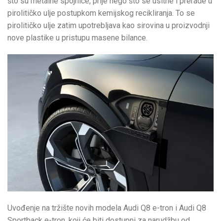
što su metalne spojnice, prije nego što se usitne i prerade u
pirolitičko ulje postupkom kemijskog recikliranja. To se
pirolitičko ulje zatim upotrebljava kao sirovina u proizvodnji
nove plastike u pristupu masene bilance.
Uvođenje na tržište novih modela Audi Q8 e-tron i Audi Q8
Sportback e-tron, koji će biti dostupni za narudžbu od