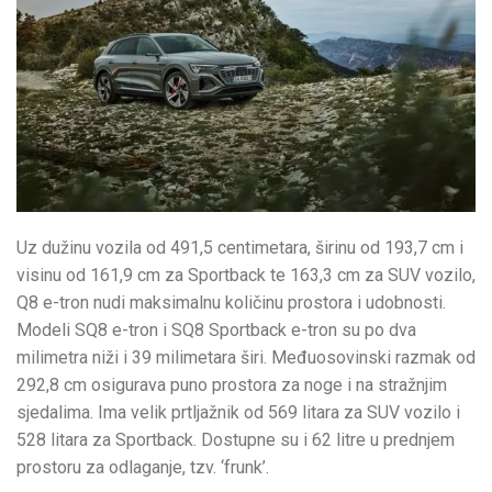
Uz dužinu vozila od 491,5 centimetara, širinu od 193,7 cm i
visinu od 161,9 cm za Sportback te 163,3 cm za SUV vozilo,
Q8 e-tron nudi maksimalnu količinu prostora i udobnosti.
Modeli SQ8 e-tron i SQ8 Sportback e-tron su po dva
milimetra niži i 39 milimetara širi. Međuosovinski razmak od
292,8 cm osigurava puno prostora za noge i na stražnjim
sjedalima. Ima velik prtljažnik od 569 litara za SUV vozilo i
528 litara za Sportback. Dostupne su i 62 litre u prednjem
prostoru za odlaganje, tzv. ‘frunk’.