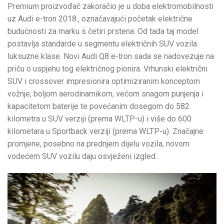
Premium proizvođač zakoračio je u doba elektromobilnosti
uz Audi e-tron 2018., označavajući početak električne
budućnosti za marku s četiri prstena. Od tada taj model
postavlja standarde u segmentu električnih SUV vozila
luksuzne klase. Novi Audi Q8 e-tron sada se nadovezuje na
priču o uspjehu tog električnog pionira. Vrhunski električni
SUV i crossover impresionira optimiziranim konceptom
vožnje, boljom aerodinamikom, većom snagom punjenja i
kapacitetom baterije te povećanim dosegom do 582
kilometra u SUV verziji (prema WLTP-u) i više do 600
kilometara u Sportback verziji (prema WLTP-u). Značajne
promjene, posebno na prednjem dijelu vozila, novom
vodećem SUV vozilu daju osvježeni izgled.