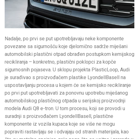
Nadalje, po prvi se put upotrebljavaju neke komponente
povezane sa sigurnošću koje djelomično sadrže miješani
automobilski plastični otpad obrađen postupkom kemijskog
recikliranja – konkretno, plastični poklopci za kopče
sigurnosnih pojaseva. U sklopu projekta PlasticLoop, Audi
je surađivao s proizvođačem plastike LyondellBasell na
uspostavljanju procesa u kojem će se kemijsko recikliranje
po prvi put upotrebljavati za ponovnu upotrebu miješanog
automobilskog plastičnog otpada u serijskoj proizvodnji
modela Audi Q8 e-tron. U tom procesu, koji se provodi u
suradnji s proizvođačem LyondellBasell, plastične
komponente iz vozila kupaca koje se više ne mogu
popraviti rastavljaju se i odvajaju od stranih materijala, kao