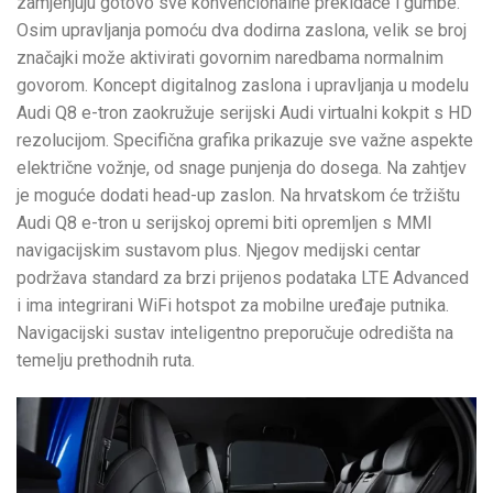
zamjenjuju gotovo sve konvencionalne prekidače i gumbe.
Osim upravljanja pomoću dva dodirna zaslona, velik se broj
značajki može aktivirati govornim naredbama normalnim
govorom. Koncept digitalnog zaslona i upravljanja u modelu
Audi Q8 e-tron zaokružuje serijski Audi virtualni kokpit s HD
rezolucijom. Specifična grafika prikazuje sve važne aspekte
električne vožnje, od snage punjenja do dosega. Na zahtjev
je moguće dodati head-up zaslon. Na hrvatskom će tržištu
Audi Q8 e-tron u serijskoj opremi biti opremljen s MMI
navigacijskim sustavom plus. Njegov medijski centar
podržava standard za brzi prijenos podataka LTE Advanced
i ima integrirani WiFi hotspot za mobilne uređaje putnika.
Navigacijski sustav inteligentno preporučuje odredišta na
temelju prethodnih ruta.