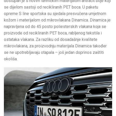
dostupan je s novim tehničkim materijalom antracit boje koji
se dijelom sastoji od recikliranih PET boca. U paketu
opreme S line sportska su sjedala presvučena umjetnom
kožom i materijalom od mikrovlakana Dinamica. Dinamica je
napravljena od do 45 posto poliesterskih vlakana koja se
proizvode od recikliranih PET boca, rabljenog tekstila i
ostataka vlakana. Za razliku od dosadašnje kvalitete
mikrovlakana, za proizvodnju materijala Dinamica također
se ne upotrebljavaju otapala – još jedan doprinos zaštiti
okoliša.