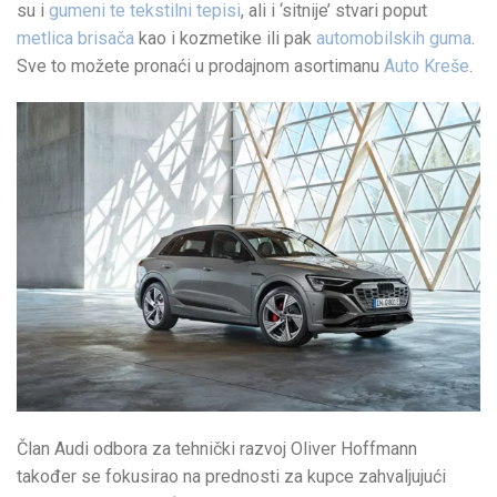
su i
gumeni te tekstilni tepisi
, ali i ‘sitnije’ stvari poput
metlica brisača
kao i kozmetike ili pak
automobilskih guma
.
Sve to možete pronaći u prodajnom asortimanu
Auto Kreše
.
Član Audi odbora za tehnički razvoj Oliver Hoffmann
također se fokusirao na prednosti za kupce zahvaljujući