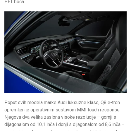
PET boca.
Poput svih modela marke Audi luksuzne klase, Q8 e-tron
opremljen je operativnim sustavom MMI touch response.
Njegova dva velika zaslona visoke rezolucije – gornji s
dijagonalom od 10,1 inča i donji s dijagonalom od 8,6 inča –