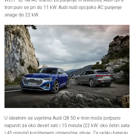
tron puni se pri do 11 kW. Audi nudi opcijsko AC punjenje
snage do 22 kW.
U idealnim se uvjetima Audi Q8 50 e-tron može potpuno
napuniti za oko devet sati i 15 minuta (22 kW: oko četiri sata
i 45 minuta) korištenjem izmjenične struje. Za veliku bateriju