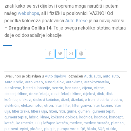
znati kako se svi dijelovi i oprema mogu naručiti i putem
našeg
webshopa
, ali i fizički u poslovnici. VAŽNO! Od
početka kolovoza poslovnica
Auto Kreše
je na novoj adresi
–
Dragutina Golika 14
. To je svega nekoliko stotina metara
dalje od dosadašnje lokacije.
Ovaj unos je objavljen u
Auto dijelovi
i označen
Audi
,
auto
,
auto auto
,
Auto Krešo
,
auto kreso
,
autodijelovi
,
autoklima
,
autokozmetika
,
autokreso
,
baterija
,
baterije
,
benzin
,
benzinac
,
cijena
,
cijene
,
ciscenjeklime
,
dezinfekcija
,
dezinfekcija klime
,
dijelovi
,
disk
,
disk
kočnice
,
diskovi
,
diskovi kočnice
,
dizel
,
dizelaš
,
e-tron
,
electric
,
electro
,
električni
,
elektromotor
,
etron
,
filtar
,
filter
,
filter goriva
,
filter kabine
,
filter
ulja
,
filter zraka
,
filtera ulja
,
filteri
,
filtri
,
gume
,
gumeni
,
gumeni tepih
,
gumeni tepisi
,
hibrid
,
klime
,
kočione obloge
,
kočnice
,
kocnice
,
koncept
,
kotači
,
kozmetika
,
LED
,
ležajevi kotača
,
metlice
,
metlice brisača
,
platneni
,
platneni tepisi
,
pločice
,
plug in
,
pumpa vode
,
Q8
,
škola
,
SQ8
,
staklo
,