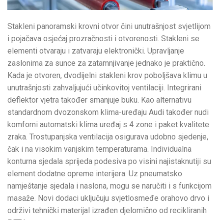
Stakleni panoramski krovni otvor čini unutrašnjost svjetlijom
i pojačava osjećaj prozračnosti i otvorenosti. Stakleni se
elementi otvaraju i zatvaraju elektronički. Upravljanje
zaslonima za sunce za zatamnjivanje jednako je praktično.
Kada je otvoren, dvodijelni stakleni krov poboljšava klimu u
unutrašnjosti zahvaljujući učinkovitoj ventilaciji. Integrirani
deflektor vjetra također smanjuje buku. Kao alternativu
standardnom dvozonskom klima-uređaju Audi također nudi
komforni automatski klima uređaj s 4 zone i paket kvalitete
zraka. Trostupanjska ventilacija osigurava udobno sjedenje,
čak i na visokim vanjskim temperaturama. Individualna
konturna sjedala sprijeda podesiva po visini najistaknutiji su
element dodatne opreme interijera. Uz pneumatsko
namještanje sjedala i naslona, mogu se naručiti i s funkcijom
masaže. Novi dodaci uključuju svjetlosmeđe orahovo drvo i
održivi tehnički materijal izrađen djelomično od recikliranih