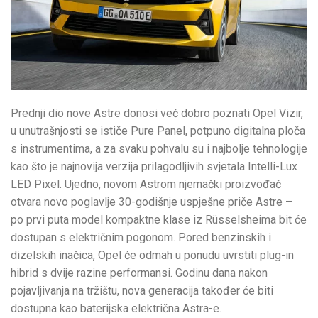
Prednji dio nove Astre donosi već dobro poznati Opel Vizir,
u unutrašnjosti se ističe Pure Panel, potpuno digitalna ploča
s instrumentima, a za svaku pohvalu su i najbolje tehnologije
kao što je najnovija verzija prilagodljivih svjetala Intelli-Lux
LED Pixel. Ujedno, novom Astrom njemački proizvođač
otvara novo poglavlje 30-godišnje uspješne priče Astre –
po prvi puta model kompaktne klase iz Rüsselsheima bit će
dostupan s električnim pogonom. Pored benzinskih i
dizelskih inačica, Opel će odmah u ponudu uvrstiti plug-in
hibrid s dvije razine performansi. Godinu dana nakon
pojavljivanja na tržištu, nova generacija također će biti
dostupna kao baterijska električna Astra-e.