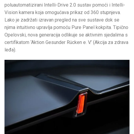
poluautomatizirani Intelli-Drive 2.0 sustav pomoći i Intelli-
Vision kamera koja omogućava prikaz od 360 stupnjeva.
Lako je zadržati izravan pregled na sve sustave dok se
njima intuitivno upravlja pomoću Pure Panel kokpita. Tipično
Opelovski, nova generacija odlikuje se aktivnim sjedalima s
certifikatom ‘Aktion Gesunder Rücken e. V.’ (Akcija za zdrava
leđa).