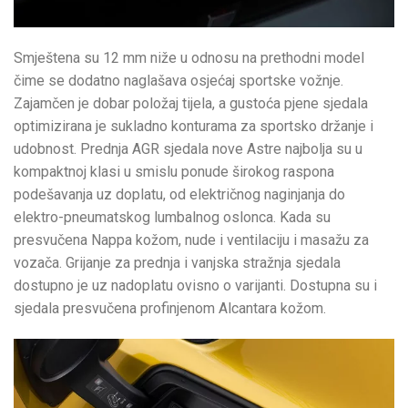
Smještena su 12 mm niže u odnosu na prethodni model
čime se dodatno naglašava osjećaj sportske vožnje.
Zajamčen je dobar položaj tijela, a gustoća pjene sjedala
optimizirana je sukladno konturama za sportsko držanje i
udobnost. Prednja AGR sjedala nove Astre najbolja su u
kompaktnoj klasi u smislu ponude širokog raspona
podešavanja uz doplatu, od električnog naginjanja do
elektro-pneumatskog lumbalnog oslonca. Kada su
presvučena Nappa kožom, nude i ventilaciju i masažu za
vozača. Grijanje za prednja i vanjska stražnja sjedala
dostupno je uz nadoplatu ovisno o varijanti. Dostupna su i
sjedala presvučena profinjenom Alcantara kožom.