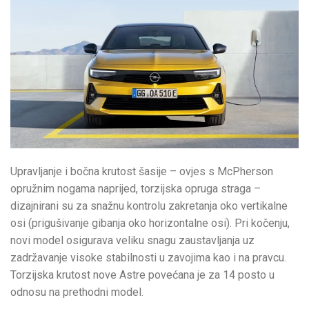
Upravljanje i bočna krutost šasije – ovjes s McPherson
opružnim nogama naprijed, torzijska opruga straga –
dizajnirani su za snažnu kontrolu zakretanja oko vertikalne
osi (prigušivanje gibanja oko horizontalne osi). Pri kočenju,
novi model osigurava veliku snagu zaustavljanja uz
zadržavanje visoke stabilnosti u zavojima kao i na pravcu.
Torzijska krutost nove Astre povećana je za 14 posto u
odnosu na prethodni model.