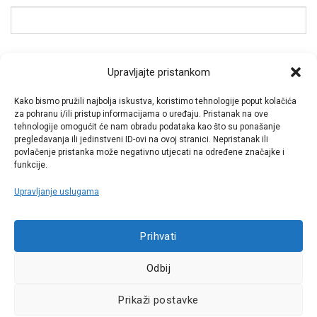
Spremi moje ime, e-poštu i web-stranicu u ovom
Upravljajte pristankom
internet pregledniku za sljedeći put kada budem
komentirao.
Kako bismo pružili najbolja iskustva, koristimo tehnologije poput kolačića
za pohranu i/ili pristup informacijama o uređaju. Pristanak na ove
tehnologije omogućit će nam obradu podataka kao što su ponašanje
pregledavanja ili jedinstveni ID-ovi na ovoj stranici. Nepristanak ili
povlačenje pristanka može negativno utjecati na određene značajke i
funkcije.
Upravljanje uslugama
Call centar
Prihvati
+38513030300
Odbij
Pratite nas
Prikaži postavke
Sva prava pridržana © 2021 W.A.O.