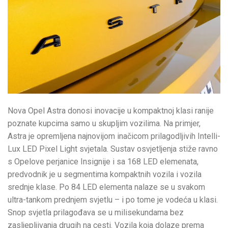
Nova Opel Astra donosi inovacije u kompaktnoj klasi ranije
poznate kupcima samo u skupljim vozilima. Na primjer,
Astra je opremljena najnovijom inačicom prilagodljivih Intelli-
Lux LED Pixel Light svjetala. Sustav osvjetljenja stiže ravno
s Opelove perjanice Insignije i sa 168 LED elemenata,
predvodnik je u segmentima kompaktnih vozila i vozila
srednje klase. Po 84 LED elementa nalaze se u svakom
ultra-tankom prednjem svjetlu – i po tome je vodeća u klasi.
Snop svjetla prilagođava se u milisekundama bez
zasljepljivanja drugih na cesti. Vozila koja dolaze prema