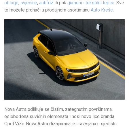
obloge
,
svjećice
,
antifriz
ili pak
gumeni i tekstilni tepisi
. Sve
to možete pronaći u prodajnom asortimanu
Auto Kreše
.
Nova Astra odlikuje se čistim, zategnutim površinama,
oslobođena suvišnih elemenata i nosi novo lice branda
Opel Vizir. Nova Astra dizajnirana je i razvijana u sjedištu