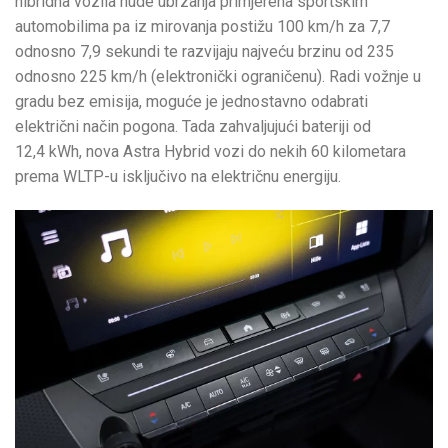
hibridna vozila nude ubrzanja primjerena sportskim
automobilima pa iz mirovanja postižu 100 km/h za 7,7
odnosno 7,9 sekundi te razvijaju najveću brzinu od 235
odnosno 225 km/h (elektronički ograničenu). Radi vožnje u
gradu bez emisija, moguće je jednostavno odabrati
električni način pogona. Tada zahvaljujući bateriji od
12,4 kWh, nova Astra Hybrid vozi do nekih 60 kilometara
prema WLTP-u isključivo na električnu energiju.