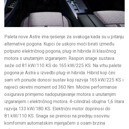
Paleta nove Astre ima rješenje za svakoga kada su u pitanju
alternative pogona. Kupci će uskoro moći birati između
potpuno električnog pogona, plug-in hibrida ili klasičnog
motora s unutarnjim izgaranjem. Raspon snage sustava
seže od 81 kW/110 KS do 165 kW/225 KS. Na vrhu palete
pogona je Astra u izvedbi plug-in hibrida. Hibrid koji čini
sam vrh ponude donosi sustav koji razvija 165 kW/225 KS i
najveći okretni moment od 360 Nm
.
Moćne performanse
osigurava primjerno nadopunjavanje motora s unutarnjim
izgaranjem i električnog motora. 4-cilindraš obujma 1,6 litara
razvija 133 kW/180 KS. Električni motor doprinosi do
81 kW/110 KS. Snaga se prenosi na prednju osovinu
komfornim automatskim mjenjačem s osam brzina