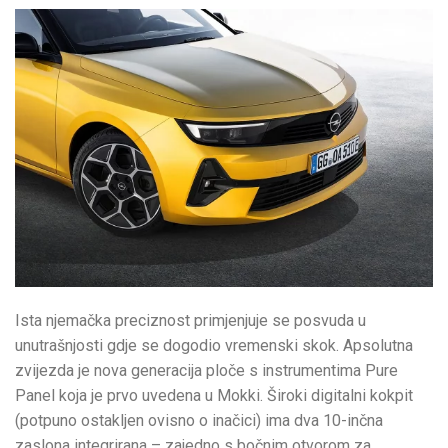
Ista njemačka preciznost primjenjuje se posvuda u
unutrašnjosti gdje se dogodio vremenski skok. Apsolutna
zvijezda je nova generacija ploče s instrumentima Pure
Panel koja je prvo uvedena u Mokki. Široki digitalni kokpit
(potpuno ostakljen ovisno o inačici) ima dva 10-inčna
zaslona integrirana – zajedno s bočnim otvorom za