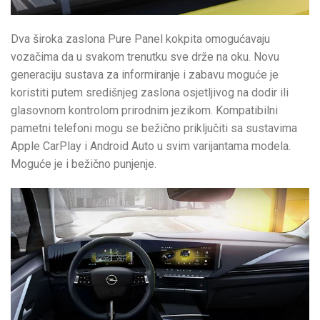
Dva široka zaslona Pure Panel kokpita omogućavaju
vozačima da u svakom trenutku sve drže na oku. Novu
generaciju sustava za informiranje i zabavu moguće je
koristiti putem središnjeg zaslona osjetljivog na dodir ili
glasovnom kontrolom prirodnim jezikom. Kompatibilni
pametni telefoni mogu se bežično priključiti sa sustavima
Apple CarPlay i Android Auto u svim varijantama modela.
Moguće je i bežično punjenje.