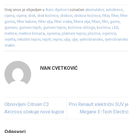
Ovaj unos je objavljen u
Auto dijelovi
i označen
akumulator
,
autokreso
,
cijena
,
cijene
,
disk
,
disk kočnice
,
diskovi
,
diskovi kočnice
,
filtar
,
filter
,
filter
goriva
,
filter kabine
,
filter ulja
,
filter zraka
,
filtera ulja
,
filteri
,
filtri
,
gume
,
gumeni
,
gumeni tepih
,
gumeni tepisi
,
kočione obloge
,
kočnice
,
LED
,
metlice
,
metlice brisača
,
oprema
,
platneni tepisi
,
pločice
,
svjećice
,
svjetla
,
tekstilni tepisi
,
tepih
,
tepisi
,
ulja
,
ulje
,
vjetrobransko
,
vjetrobransko
staklo
.
IVAN CVETKOVIĆ
Obnovljeni Citroën C3
Prvi Renault električni SUV je
Aircross očekuje nove kupce
Megane E-Tech Electric
Odgovori