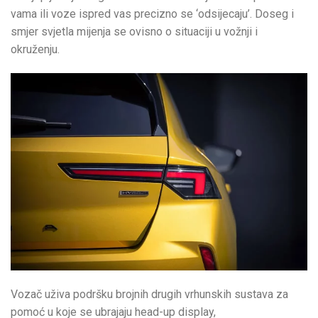
vama ili voze ispred vas precizno se ‘odsijecaju’. Doseg i
smjer svjetla mijenja se ovisno o situaciji u vožnji i
okruženju.
Vozač uživa podršku brojnih drugih vrhunskih sustava za
pomoć u koje se ubrajaju head-up display,