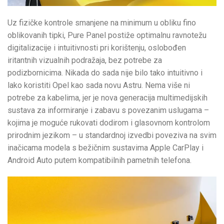
Uz fizičke kontrole smanjene na minimum u obliku fino
oblikovanih tipki, Pure Panel postiže optimalnu ravnotežu
digitalizacije i intuitivnosti pri korištenju, oslobođen
iritantnih vizualnih podražaja, bez potrebe za
podizbornicima. Nikada do sada nije bilo tako intuitivno i
lako koristiti Opel kao sada novu Astru. Nema više ni
potrebe za kabelima, jer je nova generacija multimedijskih
sustava za informiranje i zabavu s povezanim uslugama –
kojima je moguće rukovati dodirom i glasovnom kontrolom
prirodnim jezikom – u standardnoj izvedbi poveziva na svim
inačicama modela s bežičnim sustavima Apple CarPlay i
Android Auto putem kompatibilnih pametnih telefona.