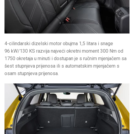
4-cilindarski dizelski motor obujma 1,5 litara i snage
96 kW/130 KS razvija najveći okretni moment 300 Nm od
1750 okretaja u minuti i dostupan je s ručnim mjenjačem sa
šest stupnjeva prijenosa ili s automatskim mjenjačem s
osam stupnjeva prijenosa.