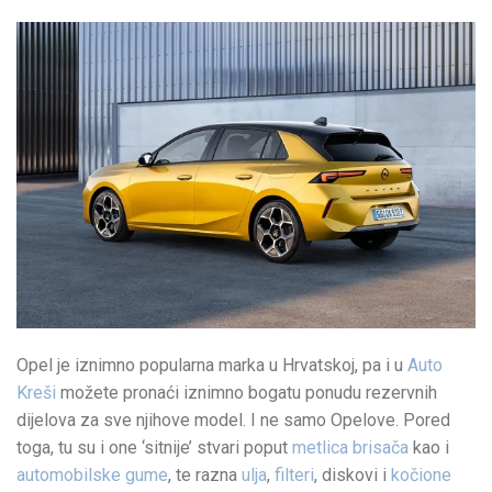
Opel je iznimno popularna marka u Hrvatskoj, pa i u
Auto
Kreši
možete pronaći iznimno bogatu ponudu rezervnih
dijelova za sve njihove model. I ne samo Opelove. Pored
toga, tu su i one ‘sitnije’ stvari poput
metlica brisača
kao i
automobilske gume
, te razna
ulja
,
filteri
, diskovi i
kočione