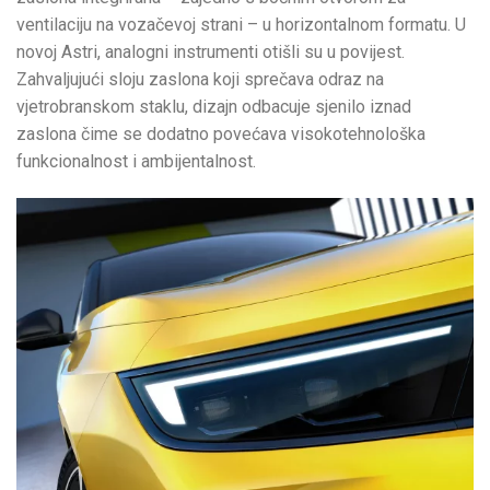
ventilaciju na vozačevoj strani – u horizontalnom formatu. U
novoj Astri, analogni instrumenti otišli su u povijest.
Zahvaljujući sloju zaslona koji sprečava odraz na
vjetrobranskom staklu, dizajn odbacuje sjenilo iznad
zaslona čime se dodatno povećava visokotehnološka
funkcionalnost i ambijentalnost.